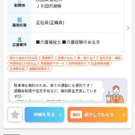
勤務地
ＪＲ田沢湖線
正社員(正職員)
雇用形態
■介護福祉士 ■介護経験のある方
応募要件
駅から徒歩10分以内
車通勤可
残業少なめ
寮・借り上げ
住宅手当・補助
年間休日110日以上
資格取得サポート
研修制度あり
社会保険完備
交通費支給
退職金制度あり
駐車場も無料のため、車での通勤にも便利です！
退職金制度や住宅手当など、福利厚生充実していま
す◎
ご興味ある方には、面接対策ポイントなど、さらに
詳細をお話しいたしますのでお気軽にご相談くださ
い！
詳細を見る
無料
紹介してもらう