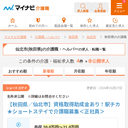
0
0
求人検索
会員登録
メニュー
ホーム
初めての方へ
面談会場一覧
保存した求人
最近見た求人
マイナビ介護職
介護職・ヘルパー
秋田県
仙北市
秋田県の介護職
仙北市(秋田県)の介護職・ヘルパー
の求人・転職一覧
4
この条件の介護・福祉求人数
非公開求人
件 ＋
おすすめ順
新着順
月収順
年収順
ショートステイ
更新日：2026年01月27日
名称非公開 ※詳細はお問合せください
【秋田県／仙北市】資格取得助成金あり！駅チカ
★ショートステイで介護職募集＜正社員＞
月収
20.0万円～21.0万円