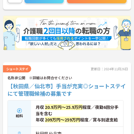
ショートステイ
更新日：2024年11月26日
名称非公開 ※詳細はお問合せください
【秋田県／仙北市】手当が充実◎ショートステイ
にて管理職候補の募集です
月収
20.9万円～25.9万円
程度／夜勤6回分手
当を含む
給料
年収
209万円～259万円
程度／賞与別途支給
秋田県 仙北市