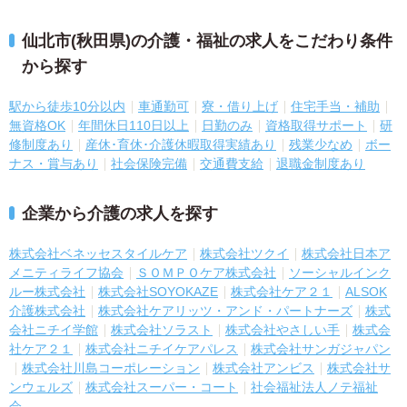
仙北市(秋田県)の介護・福祉の求人をこだわり条件
から探す
駅から徒歩10分以内
車通勤可
寮・借り上げ
住宅手当・補助
無資格OK
年間休日110日以上
日勤のみ
資格取得サポート
研
修制度あり
産休･育休･介護休暇取得実績あり
残業少なめ
ボー
ナス・賞与あり
社会保険完備
交通費支給
退職金制度あり
企業から介護の求人を探す
株式会社ベネッセスタイルケア
株式会社ツクイ
株式会社日本ア
メニティライフ協会
ＳＯＭＰＯケア株式会社
ソーシャルインク
ルー株式会社
株式会社SOYOKAZE
株式会社ケア２１
ALSOK
介護株式会社
株式会社ケアリッツ・アンド・パートナーズ
株式
会社ニチイ学館
株式会社ソラスト
株式会社やさしい手
株式会
社ケア２１
株式会社ニチイケアパレス
株式会社サンガジャパン
株式会社川島コーポレーション
株式会社アンビス
株式会社サ
ンウェルズ
株式会社スーパー・コート
社会福祉法人ノテ福祉
会