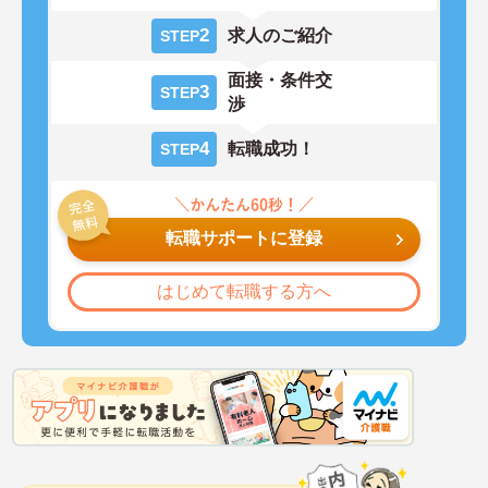
2
求人のご紹介
STEP
面接・条件交
3
STEP
渉
4
転職成功！
STEP
転職サポートに登録
はじめて転職する方へ