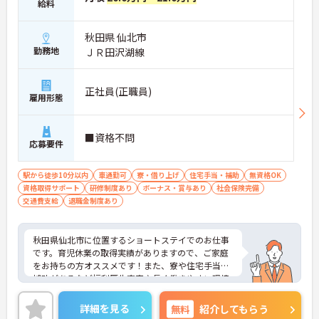
給料
秋田県 仙北市
勤務地
ＪＲ田沢湖線
正社員(正職員)
雇用形態
■資格不問
応募要件
駅から徒歩10分以内
車通勤可
寮・借り上げ
住宅手当・補助
無資格OK
資格取得サポート
研修制度あり
ボーナス・賞与あり
社会保険完備
交通費支給
退職金制度あり
秋田県仙北市に位置するショートステイでのお仕事
です。育児休業の取得実績がありますので、ご家庭
をお持ちの方オススメです！また、寮や住宅手当の
補助があるなど福利厚生充実♪長く働きやすい環境
です。ご興味ある方には、面接対策ポイントなど、
さらに詳細をお話しいたしますのでお気軽にご相談
詳細を見る
無料
紹介してもらう
ください！