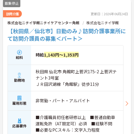
募集停止
訪問介護
更新日：2026年06月24日
株式会社ニチイ学館ニチイケアセンター角館
株式会社ニチイ学館
【秋田県／仙北市】日勤のみ♪訪問介護事業所に
て訪問介護員の募集＜パート＞
時給
1,143円～1,353円
給料
秋田県 仙北市 角館町上菅沢175-2 上菅沢テ
ナント3号室
勤務地
ＪＲ田沢湖線「角館駅」徒歩11分
非常勤・パート・アルバイト
雇用形態
■介護職員初任者研修以上 ■普通自動車
運転免許（AT限定可）必須 ■経験不問
応募要件
■必要なPCスキル：文字入力程度