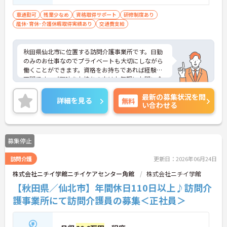
車通勤可
残業少なめ
資格取得サポート
研修制度あり
産休･育休･介護休暇取得実績あり
交通費支給
秋田県仙北市に位置する訪問介護事業所です。日勤
のみのお仕事なのでプライベートも大切にしながら
働くことができます。資格をお持ちであれば経験は
不問です。ご興味をお持ちの方はお気軽にお問い合
わせください。
最新の募集状況を問
詳細を見る
無料
い合わせる
募集停止
訪問介護
更新日：2026年06月24日
株式会社ニチイ学館ニチイケアセンター角館
株式会社ニチイ学館
【秋田県／仙北市】年間休日110日以上♪訪問介
護事業所にて訪問介護員の募集＜正社員＞