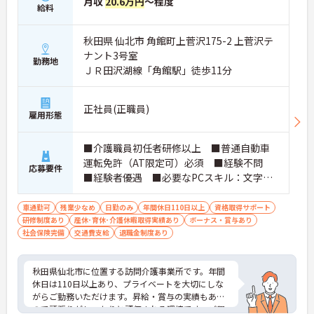
月収
20.6万円
～程度
給料
秋田県 仙北市 角館町上菅沢175-2 上菅沢テ
ナント3号室
勤務地
ＪＲ田沢湖線「角館駅」徒歩11分
正社員(正職員)
雇用形態
■介護職員初任者研修以上 ■普通自動車
運転免許（AT限定可）必須 ■経験不問
応募要件
■経験者優遇 ■必要なPCスキル：文字入
力程度
車通勤可
残業少なめ
日勤のみ
年間休日110日以上
資格取得サポート
研修制度あり
産休･育休･介護休暇取得実績あり
ボーナス・賞与あり
社会保険完備
交通費支給
退職金制度あり
秋田県仙北市に位置する訪問介護事業所です。年間
休日は110日以上あり、プライベートを大切にしな
がらご勤務いただけます。昇給・賞与の実績もある
ので頑張りがしっかりと評価される環境です。ご興