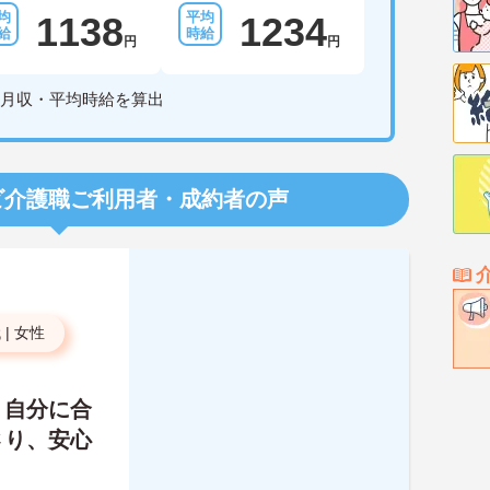
1138
1234
円
円
月収・平均時給を算出
ビ介護職
ご利用者・成約者の声
代
|
女性
、自分に合
さり、安心