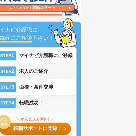
イナビ介護職に
気軽にご相談
下さい！
1
マイナビ介護職にご登録
STEP
2
求人のご紹介
STEP
3
面接・条件交渉
STEP
4
転職成功！
STEP
転職サポートに登録