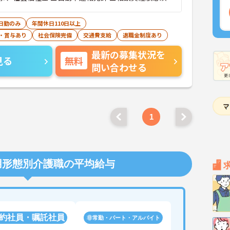
日勤のみ
年間休日110日以上
・賞与あり
社会保険完備
交通費支給
退職金制度あり
最新の募集状況を
見る
無料
問い合わせる
1
用形態別介護職の平均給与
約社員・嘱託社員
非常勤・パート・アルバイト