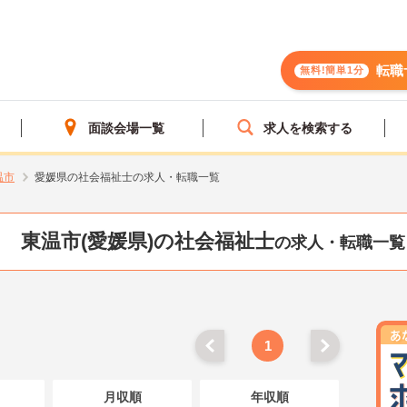
転職
無料!簡単1分
面談会場一覧
求人を検索する
温市
愛媛県の社会福祉士の求人・転職一覧
東温市(愛媛県)の社会福祉士
の求人・転職一覧
1
月収順
年収順