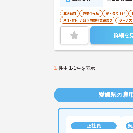
車通勤可
残業少なめ
寮・借り上げ
産休･育休･介護休暇取得実績あり
ボーナス
詳細を
1
件中 1-1件を表示
愛媛県の雇
正社員
契