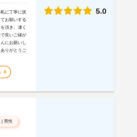
5.0
の私に丁寧に状
してお願いする
スを頂き、凄く
陰で良いご縁が
さんにお願いし
とありがとうご
る
代
|
男性