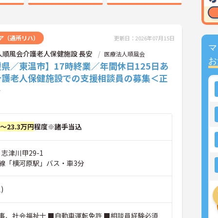
ア（通所リハ）
更新日：2026年07月15日
マ
人順風会介護老人保健施設 長安
医療法人順風会
お
県／東温市】17時終業／年間休日125日あ
介護老人保健施設での支援相談員の募集＜正
＞
円～23.3万円
程度※諸手当込
 志津川甲29-1
線「横河原駅」バス・車3分
)
事、社会福祉士 ■自動車運転免許 ■相談員経験必須