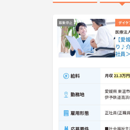
募集停止
デイケ
医療法
【愛媛
り♪
社員
給料
月収
21.3万
愛媛県 東温市
勤務地
伊予鉄道高浜
雇用形態
正社員(正職員
応募要件
■社会福祉主