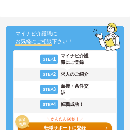
マイナビ介護職に
お気軽にご相談
下さい！
マイナビ介護
1
STEP
職にご登録
2
求人のご紹介
STEP
面接・条件交
3
STEP
渉
4
転職成功！
STEP
転職サポートに登録