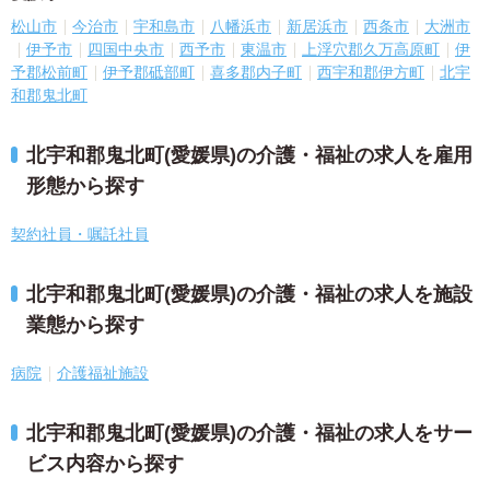
松山市
今治市
宇和島市
八幡浜市
新居浜市
西条市
大洲市
伊予市
四国中央市
西予市
東温市
上浮穴郡久万高原町
伊
予郡松前町
伊予郡砥部町
喜多郡内子町
西宇和郡伊方町
北宇
和郡鬼北町
北宇和郡鬼北町(愛媛県)の介護・福祉の求人を雇用
形態から探す
契約社員・嘱託社員
北宇和郡鬼北町(愛媛県)の介護・福祉の求人を施設
業態から探す
病院
介護福祉施設
北宇和郡鬼北町(愛媛県)の介護・福祉の求人をサー
ビス内容から探す