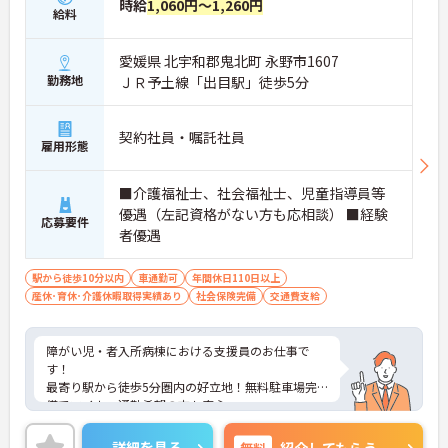
時給
1,060円～1,260円
給料
愛媛県 北宇和郡鬼北町 永野市1607
勤務地
ＪＲ予土線「出目駅」徒歩5分
契約社員・嘱託社員
雇用形態
■介護福祉士、社会福祉士、児童指導員等
優遇（左記資格がない方も応相談） ■経験
応募要件
者優遇
駅から徒歩10分以内
車通勤可
年間休日110日以上
産休･育休･介護休暇取得実績あり
社会保険完備
交通費支給
障がい児・者入所病棟における支援員のお仕事で
す！
最寄り駅から徒歩5分圏内の好立地！無料駐車場完
備でマイカー通勤希望の方も安心。
年間休日120日！日勤帯のみのお仕事で残業少な
め！プライベートな時間も大切にできます。
詳細を見る
無料