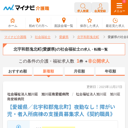
0
0
求人検索
会員登録
メニュー
ホーム
初めての方へ
面談会場一覧
保存した求人
最近見た求人
マイナビ介護職
社会福祉士
愛媛県
北宇和郡鬼北町
愛媛県の社会
北宇和郡鬼北町(愛媛県)の社会福祉士
の求人・転職一覧
1
この条件の介護・福祉求人数
非公開求人
件 ＋
おすすめ順
新着順
月収順
年収順
更新日：2025年11月27日
社会福祉法人旭川荘 旭川荘南愛媛病院
社会福祉法人旭川荘 旭川荘
南愛媛病院
【愛媛県／北宇和郡鬼北町】夜勤なし！障がい
児・者入所病棟の支援員募集求人《契約職員》