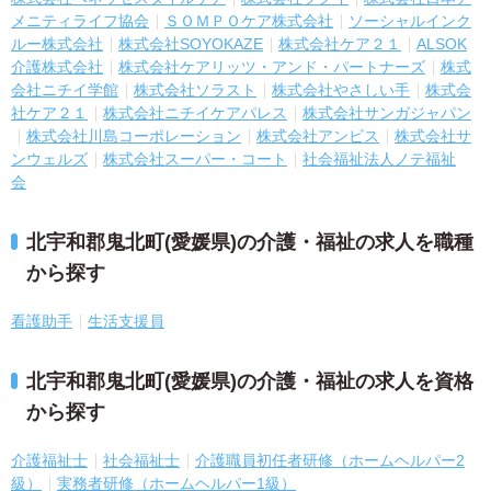
メニティライフ協会
ＳＯＭＰＯケア株式会社
ソーシャルインク
ルー株式会社
株式会社SOYOKAZE
株式会社ケア２１
ALSOK
介護株式会社
株式会社ケアリッツ・アンド・パートナーズ
株式
会社ニチイ学館
株式会社ソラスト
株式会社やさしい手
株式会
社ケア２１
株式会社ニチイケアパレス
株式会社サンガジャパン
株式会社川島コーポレーション
株式会社アンビス
株式会社サ
ンウェルズ
株式会社スーパー・コート
社会福祉法人ノテ福祉
会
北宇和郡鬼北町(愛媛県)の介護・福祉の求人を職種
から探す
看護助手
生活支援員
北宇和郡鬼北町(愛媛県)の介護・福祉の求人を資格
から探す
介護福祉士
社会福祉士
介護職員初任者研修（ホームヘルパー2
級）
実務者研修（ホームヘルパー1級）