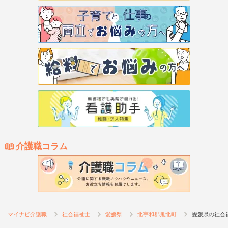
介護職コラム
マイナビ介護職
社会福祉士
愛媛県
北宇和郡鬼北町
愛媛県の社会