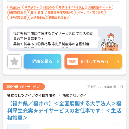
経験＞不問
車通勤可
残業少なめ
日勤のみ
年間休日110日以上
資格取得サポート
研修制度あり
産休･育休･介護休暇取得実績あり
ボーナス・賞与あり
社会保険完備
交通費支給
退職金制度あり
福井県福井市に位置するデイサービスにて生活相談
員の正社員募集です！
昇給や賞与あり◎資格取得支援制度等の各種制度が
あり、福利厚生も充実している為長期的なキャリア
プランを描くことができます。
ご興味ある方は面接ポイントをお伝えしますので、
詳細を見る
無料
紹介してもらう
お気軽にお問い合わせください♪
通所介護（デイサービス）
更新日：2026年08月06日
株式会社ツクイツクイ福井開発
株式会社ツクイ
【福井県／福井市】＜全国展開する大手法人＞福
利厚生充実★デイサービスのお仕事です！＜生活
相談員＞