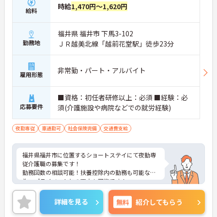
時給
1,470円～1,620円
給料
福井県 福井市 下馬3-102
勤務地
ＪＲ越美北線「越前花堂駅」徒歩23分
非常勤・パート・アルバイト
雇用形態
■資格：初任者研修以上：必須 ■経験：必
応募要件
須(介護施設や病院などでの就労経験)
夜勤専従
車通勤可
社会保険完備
交通費支給
福井県福井市に位置するショートステイにて夜勤専
従介護職の募集です！
勤務回数の相談可能！扶養控除内の勤務も可能な
為、プライベートとの両立も可能です！
ご興味ある方には、面接対策ポイントなど、さらに
詳細をお話しいたしますのでお気軽にご相談くださ
詳細を見る
無料
紹介してもらう
い！