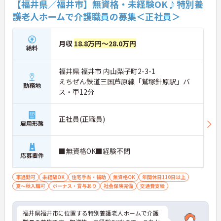
【福井県／福井市】無資格・未経験OK♪特別養
護老人ホームで介護職員の募集＜正社員＞
月収
18.8万円～28.0万円
給料
福井県 福井市 内山梨子町2-3-1
えちぜん鉄道三国芦原線「鷲塚針原駅」バ
勤務地
ス・車12分
正社員(正職員)
雇用形態
■無資格OK■経験不問
応募要件
車通勤可
未経験OK
住宅手当・補助
無資格OK
年間休日110日以上
夏～秋入職可
ボーナス・賞与あり
社会保険完備
交通費支給
福井県福井市に位置する特別養護老人ホームで介護