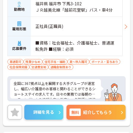
福井県 福井市 下馬3-102
勤務地
ＪＲ越美北線「越前花堂駅」バス・車4分
正社員(正職員)
雇用形態
■資格：社会福祉士、介護福祉士、普通運
応募要件
転免許 ■経験：必須
車通勤可
残業少なめ
住宅手当・補助
夏～秋入職可
ボーナス・賞与あり
社会保険完備
交通費支給
退職金制度あり
全国に367拠点以上を展開する大手グループが運営
し、幅広い介護度のお客様と関わることができるシ
ョートステイの求人です。日々の業務では毎朝のミ
ーティングによる情報共有を徹底し、多職種と連携
しながらお客様一人ひとりの生活を支える体制を整
えています。入社後はOJT制度による先輩スタッフ
詳細を見る
無料
紹介してもらう
の丁寧な指導や定期的な面談があり、資格取得支援
制度も完備しているため、着実にスキルを磨ける環
境です。待遇面では、月給に加えて年2回の賞与や実
績に応じた特別報酬の支給制度があり、日々の努力