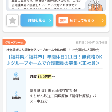
職員の募集です。無資格・未経験OKなので、これか
ら介護業界に挑戦したい！という方におすすめです
◎また、賞与実績3.80ヶ月分！頑張りはしっかり評
価され還元されます♪ご興味のある方はご面接のポ
イントお伝えしますのでご気軽にお問い合わせくだ
詳細を見る
無料
紹介してもらう
さい。
グループホーム
更新日：2026年08月03日
社会福祉法人福聚会グループホーム宝珠の郷
社会福祉法人福聚会
【福井県／福井市】年間休日111日！無資格OK
♪グループホームで介護職員の募集＜正社員＞
月収
18.0万円
～
給料
福井県 福井市 内山梨子町3-46
えちぜん鉄道三国芦原線「鷲塚針原駅」バ
勤務地
ス・車12分