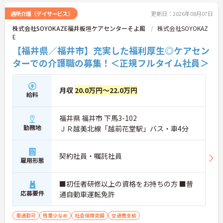
通所介護（デイサービス）
更新日：2026年08月07日
株式会社SOYOKAZE福井板垣ケアセンターそよ風
株式会社SOYOKAZ
E
【福井県／福井市】充実した福利厚生◎ケアセン
ターでの介護職の募集！＜正規フルタイム社員＞
月収
20.0万円～22.0万円
給料
福井県 福井市 下馬3-102
勤務地
ＪＲ越美北線「越前花堂駅」バス・車4分
契約社員・嘱託社員
雇用形態
■初任者研修以上の資格をお持ちの方 ■普
応募要件
通自動車運転免許
車通勤可
残業少なめ
社会保険完備
交通費支給