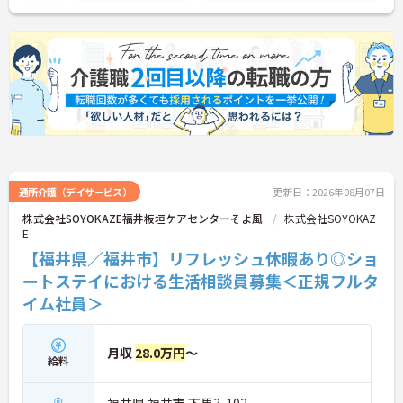
通所介護（デイサービス）
更新日：2026年08月07日
株式会社SOYOKAZE福井板垣ケアセンターそよ風
株式会社SOYOKAZ
E
【福井県／福井市】リフレッシュ休暇あり◎ショ
ートステイにおける生活相談員募集＜正規フルタ
イム社員＞
月収
28.0万円
～
給料