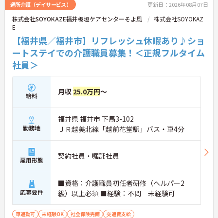
通所介護（デイサービス）
更新日：2026年08月07日
株式会社SOYOKAZE福井板垣ケアセンターそよ風
株式会社SOYOKAZ
E
【福井県／福井市】リフレッシュ休暇あり♪ショ
ートステイでの介護職員募集！＜正規フルタイム
社員＞
月収
25.0万円
～
給料
福井県 福井市 下馬3-102
勤務地
ＪＲ越美北線「越前花堂駅」バス・車4分
契約社員・嘱託社員
雇用形態
■資格：介護職員初任者研修（ヘルパー2
応募要件
級）以上必須 ■経験：不問 未経験可
車通勤可
未経験OK
社会保険完備
交通費支給