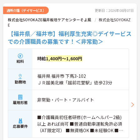
通所介護（デイサービス）
更新日：2026年08月07日
株式会社SOYOKAZE福井板垣ケアセンターそよ風
株式会社SOYOKAZ
E
【福井県／福井市】福利厚生充実◎デイサービス
での介護職員の募集です！＜非常勤＞
時給
1,400円～1,600円
給料
福井県 福井市 下馬3-102
勤務地
ＪＲ越美北線「越前花堂駅」徒歩23分
非常勤・パート・アルバイト
雇用形態
■介護職員初任者研修(ホームヘルパー2級)
以上 あれば尚可 ■普通自動車運転免許必須
応募要件
（AT限定可） ■無資格OK ■未経験OK ■ブ
ランクOK