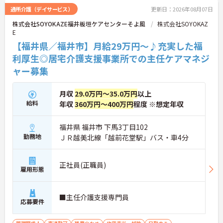
やチームワークが収入に反映されます。また、残業
通所介護（デイサービス）
更新日：2026年08月07日
がほぼなく年間17日のリフレッシュ休暇を利用でき
株式会社SOYOKAZE福井板垣ケアセンターそよ風
株式会社SOYOKAZ
るほか、定年65歳かつ70歳までの再雇用制度を設け
E
ているため、ワークライフバランスを保ちながら長
期的にキャリアを築いていけます。自分らしい身だ
【福井県／福井市】月給29万円～♪充実した福
しなみで働ける点も魅力の一つであり、安定した基
利厚生◎居宅介護支援事業所での主任ケアマネジ
盤のもとで新たな挑戦が期待できます。
ャー募集
★おすすめPOINT★
【毎朝のミーティングで情報を共有し、スタッフ間
月収
29.0万円～35.0万円
以上
で円滑に連携できる体制です】
給料
年収
360万円～400万円
程度 ※想定年収
・スタッフ全員で毎朝お客様の体調や変化を共有す
る仕組みにより、多職種間でスムーズな連携を図る
ことができます。
福井県 福井市 下馬3丁目102
・困った時もすぐに相談してフォローし合える風通
勤務地
ＪＲ越美北線「越前花堂駅」バス・車4分
しの良い職場環境のため、周囲との信頼関係を深め
ながら業務に取り組めます。
正社員(正職員)
【充実したフォローアップ体制と資格取得支援で、
雇用形態
着実にキャリアを積んでいけます】
・経験や年齢に関係なくOJT制度で先輩スタッフか
ら丁寧な指導を受けられるため、業務の疑問や不安
■主任介護支援専門員
応募要件
をその場で解消できます。
・定期的な面談やフォロー研修に加えて各種資格の
取得支援制度も活用できることで、介護の専門性を