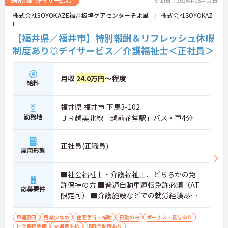
通所介護（デイサービス）
更新日：2026年08月07日
株式会社SOYOKAZE福井板垣ケアセンターそよ風
株式会社SOYOKAZ
E
【福井県／福井市】特別報酬＆リフレッシュ休暇
制度あり◎デイサービス／介護福祉士＜正社員＞
月収
24.0万円
～程度
給料
福井県 福井市 下馬3-102
勤務地
ＪＲ越美北線「越前花堂駅」バス・車4分
正社員(正職員)
雇用形態
■社会福祉士・介護福祉士、どちらかの免
許保持の方 ■普通自動車運転免許必須（AT
応募要件
限定可） ■介護施設などでの就労経験あれ
ば尚可 ■ハイエースを運転できる方歓迎
車通勤可
残業少なめ
住宅手当・補助
日勤のみ
ボーナス・賞与あり
社会保険完備
交通費支給
退職金制度あり