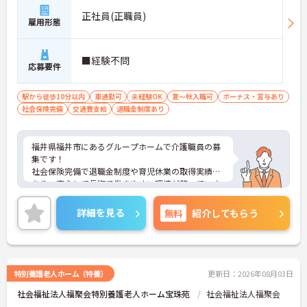
正社員(正職員)
雇用形態
■経験不問
応募要件
駅から徒歩10分以内
車通勤可
未経験OK
夏～秋入職可
ボーナス・賞与あり
社会保険完備
交通費支給
退職金制度あり
福井県福井市にあるグループホームで介護職員の募
集です！
社会保険完備で退職金制度や育児休業の取得実績も
あり、安心して長期で働きやすい環境が整っていま
す◎
また、昇給や賞与などもあり、頑張りはしっかり評
詳細を見る
無料
紹介してもらう
価され還元されます！
ご興味ある方は面接ポイントをお伝えしますので、
お気軽にご連絡ください。
特別養護老人ホーム（特養）
更新日：2026年08月03日
社会福祉法人福聚会特別養護老人ホーム宝珠苑
社会福祉法人福聚会