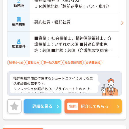
福井県 福井市 下馬3-102
勤務地
ＪＲ越美北線「越前花堂駅」バス・車4分
契約社員・嘱託社員
雇用形態
■資格： 社会福祉士、精神保健福祉士、介
護福祉士：いずれか必須 ■普通自動車免
応募要件
許：必須 ■経験：必須（介護施設や病院で
の就労経験）
残業少なめ
日勤のみ
夏～秋入職可
社会保険完備
交通費支給
福井県福井市に位置するショートステイにおける生
活相談員の募集です。
リフレッシュ休暇があり、プライベートとのメリハ
リのある働き方が可能です。また、研修制度があ
り、働きながらスキルアップが目指せる環境です。
ご興味のある方には、面接対策ポイントなど、さら
詳細を見る
無料
紹介してもらう
に詳細をご案内しますのでお気軽にご相談くださ
い！