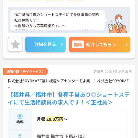
福井県福井市のショートステイにて介護職員の契約
社員募集です！
未経験の方も応募可能です。
福利厚生が充実しておりリフレッシュ休暇制度もあ
り働きやすい環境です。
ご興味のある方には、面接対策ポイントなどさらに
詳細を見る
無料
紹介してもらう
詳細をお話いたしますので、お気軽にご相談くださ
い。
通所介護（デイサービス）
更新日：2026年08月07日
株式会社SOYOKAZE福井板垣ケアセンターそよ風
株式会社SOYOKAZ
E
【福井県／福井市】各種手当あり◎ショートステ
イにて生活相談員の求人です！＜正社員＞
月収
28.0万円
～
給料
福井県 福井市 下馬3-102