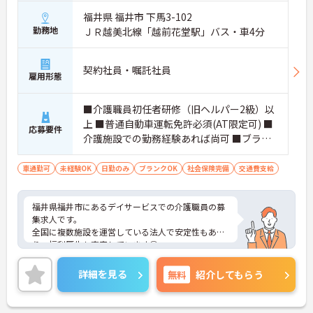
す。
福井県 福井市 下馬3-102
・理念が現場の隅々にまで浸透しているからこそ平
勤務地
ＪＲ越美北線「越前花堂駅」バス・車4分
均勤続年数は7.2年と長く、腰を据えて働ける環境で
す。
契約社員・嘱託社員
【介護福祉士の経験を活かし、さらなる高みを目指
雇用形態
せる多彩なキャリアパス】
・現場のプロフェッショナルにとどまらず、ケアマ
■介護職員初任者研修（旧ヘルパー2級）以
ネジャーやセンター長といったマネジメント職への
上 ■普通自動車運転免許必須(AT限定可) ■
道が開かれています。
応募要件
介護施設での勤務経験あれば尚可 ■ブラン
・勤務時間内での資格取得支援制度やOJTが整備さ
れており、働きながらのスキルアップを手厚くサポ
クOK
ートします。
車通勤可
未経験OK
日勤のみ
ブランクOK
社会保険完備
交通費支給
【日々の貢献をダイレクトに評価する「特別報酬」
やワークライフバランスの充実】
福井県福井市にあるデイサービスでの介護職員の募
・施設運営への尽力やチームワークは、賞与とは別
集求人です。
の「特別報酬」として目に見える形で還元されま
全国に複数施設を運営している法人で安定性もあ
す。
り、福利厚生も充実しています◎
・残業少なめの環境に加え、年間17日ものリフレッ
丁寧な研修と万全のサポートがあるので、安心して
シュ休暇が用意されておりプライベートの時間を大
ご就業頂けます♪
詳細を見る
無料
紹介してもらう
切にできます。
ご興味のある方には、面接対策ポイントなど、さら
に詳細をお話しいたしますのでお気軽にご相談くだ
さい！