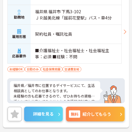
福井県 福井市 下馬3-102
勤務地
ＪＲ越美北線「越前花堂駅」バス・車4分
契約社員・嘱託社員
雇用形態
■介護福祉士・社会福祉士・社会福祉主
応募要件
事：必須 ■経験：不問
未経験OK
日勤のみ
社会保険完備
交通費支給
福井県／福井市に位置するデイサービスにて、生活
相談員としてのお仕事となります。
未経験の方も応募できるので、ぜひお持ちの資格を
活かしてお仕事してみませんか？各種研修制度も充
実しているので、ご自身のスキルアップも目指せま
す♪
詳細を見る
無料
紹介してもらう
ご興味ある方は面接ポイントをお伝えしますので、
お気軽にお問い合わせください♪