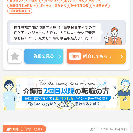
管理職求人
車通勤可
残業少なめ
住宅手当・補助
日勤のみ
高めながら成長を目指せます。
年間休日110日以上
ボーナス・賞与あり
社会保険完備
交通費支給
退職金制度あり
【業績や日々の努力を多角的に評価する「特別報酬
制度」で、収入アップが期待できます】
・賞与とは別に、円滑な施設運営への協力やチーム
福井県福井市に位置する居宅介護支援事業所での主
ワークなどの貢献度合いを評価して特別報酬を支給
任ケアマネジャー求人です。大手法人が母体で安定
する独自の仕組みがあります。
感も抜群です。充実した福利厚生も魅力♪年間17日
・一人ひとりの頑張りが目に見える形でしっかりと
のリフレッシュ休暇もあり、ワークライフバランス
還元されるため、高いモチベーションを維持しなが
を重視した働き方が叶います。ご興味のある方に
ら仕事に向き合うことができます。
は、面接対策ポイントなど、さらに詳細をお話しい
詳細を見る
無料
紹介してもらう
たしますのでお気軽にご相談ください！
【残業が少なく豊富な休暇制度を利用して、長期的
に無理のないペースで働けます】
・残業は月平均10時間程度、年間17日間のリフレッ
シュ休暇や産前産後・育児休暇など多様な休暇制度
を利用して私生活を大切にできます。
・65歳の定年後も70歳まで勤務可能な再雇用制度や
退職金制度を設けており、大手グループの安定した
基盤のもとで長く雇用が保証されます。
【身だしなみの自由度が高く、自分らしいスタイル
を尊重しながら活躍できる環境です】
・社員一人ひとりの個性や価値観を大切にする方針
のもと、清潔感と節度を保つことで髪色やネイルな
通所介護（デイサービス）
更新日：2026年08月06日
どが原則自由とされています。