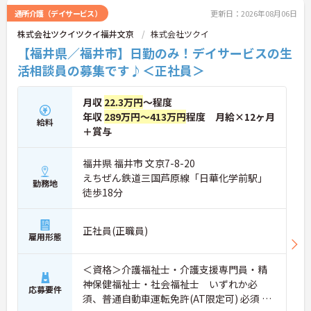
通所介護（デイサービス）
更新日：2026年08月06日
株式会社ツクイツクイ福井文京
株式会社ツクイ
【福井県／福井市】日勤のみ！デイサービスの生
活相談員の募集です♪＜正社員＞
月収
22.3万円
～程度
年収
289万円～413万円
程度 月給×12ヶ月
給料
＋賞与
福井県 福井市 文京7-8-20
えちぜん鉄道三国芦原線「日華化学前駅」
勤務地
徒歩18分
正社員(正職員)
雇用形態
＜資格＞介護福祉士・介護支援専門員・精
神保健福祉士・社会福祉士 いずれか必
応募要件
須、普通自動車運転免許(AT限定可) 必須 ＜