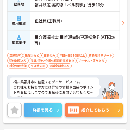
勤務地
福井鉄道福武線「ベル前駅」徒歩16分
正社員(正職員)
雇用形態
■介護福祉士 ■普通自動車運転免許(AT限定
応募要件
可)
車通勤可
残業少なめ
日勤のみ
年間休日110日以上
資格取得サポート
研修制度あり
産休･育休･介護休暇取得実績あり
ボーナス・賞与あり
社会保険完備
交通費支給
退職金制度あり
福井県福井市に位置するデイサービスです。
ご興味をお持ちの方には詳細の情報や面接のポイン
トをお伝えしますのでお気軽にお問い合わせくださ
いませ。
詳細を見る
無料
紹介してもらう