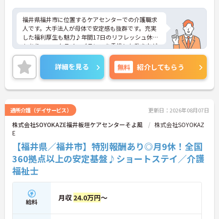
福井県福井市に位置するケアセンターでの介護職求
人です。大手法人が母体で安定感も抜群です。充実
した福利厚生も魅力♪年間17日のリフレッシュ休暇
もあり、ワークライフバランスを重視した働き方が
叶います。ご興味のある方には、面接対策ポイント
など、さらに詳細をお話しいたしますのでお気軽に
詳細を見る
無料
紹介してもらう
ご相談ください！
通所介護（デイサービス）
更新日：2026年08月07日
株式会社SOYOKAZE福井板垣ケアセンターそよ風
株式会社SOYOKAZ
E
【福井県／福井市】特別報酬あり◎月9休！全国
360拠点以上の安定基盤♪ショートステイ／介護
福祉士
月収
24.0万円
～
給料