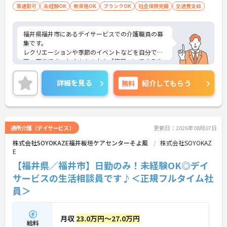
車通勤可
未経験OK
無資格OK
ブランクOK
社会保険完備
交通費支給
福井県福井市にあるデイサービスでの介護職員の募
集です。
レクリエーションや季節のイベントなどを自分で企
画・実施でき、たくさんの人を「笑顔」にできるや
りがいのあるお仕事です！
福利厚生・各種手当が充実しているので、安心して
詳細を見る
無料
紹介してもらう
働くことができます◎
ご興味のある方には、面接対策ポイントなど、さら
に詳細をお話しいたしますのでお気軽にご相談くだ
さい！
通所介護（デイサービス）
更新日：2026年08月07日
株式会社SOYOKAZE福井板垣ケアセンターそよ風
株式会社SOYOKAZ
E
【福井県／福井市】日勤のみ！未経験OK◎デイ
サービスの生活相談員です♪＜正規フルタイム社
員＞
月収
23.0万円～27.0万円
給料