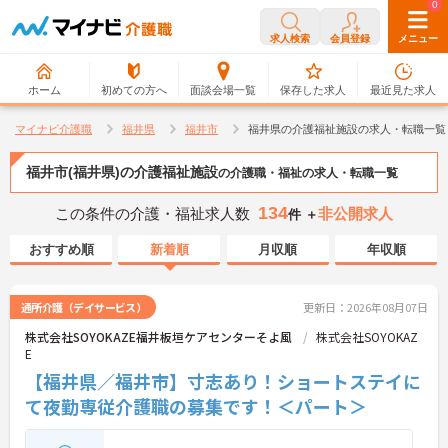
0
0
求人検索
会員登録
メニュー
ホーム
初めての方へ
面談会場一覧
保存した求人
最近見た求人
マイナビ介護職
福井県
福井市
福井県の介護福祉施設の求人・転職一覧
福井市(福井県)の介護福祉施設
の介護職・福祉の求人・転職一覧
134
この条件の介護・福祉求人数
非公開求人
件 ＋
おすすめ順
新着順
月収順
年収順
通所介護（デイサービス）
更新日：2026年08月07日
株式会社SOYOKAZE福井板垣ケアセンターそよ風
株式会社SOYOKAZ
E
【福井県／福井市】寸志あり！ショートステイに
て夜勤専従介護職の募集です！＜パート＞