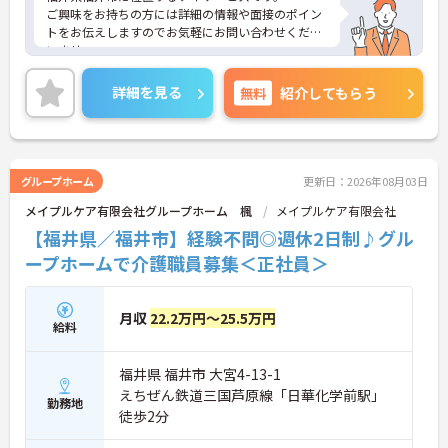
ご興味をお持ちの方には詳細の情報や面接のポイン
トをお伝えしますのでお気軽にお問い合わせくださ
いませ。
詳細を見る
無料
紹介してもらう
グループホーム
更新日：2026年08月03日
メイプルケア有限会社グループホーム 楓
メイプルケア有限会社
【福井県／福井市】経験不問◎週休2日制♪グル
ープホームで介護職員募集＜正社員＞
月収
22.2万円～25.5万円
給料
福井県 福井市 大宮4-13-1
えちぜん鉄道三国芦原線「日華化学前駅」
勤務地
徒歩2分