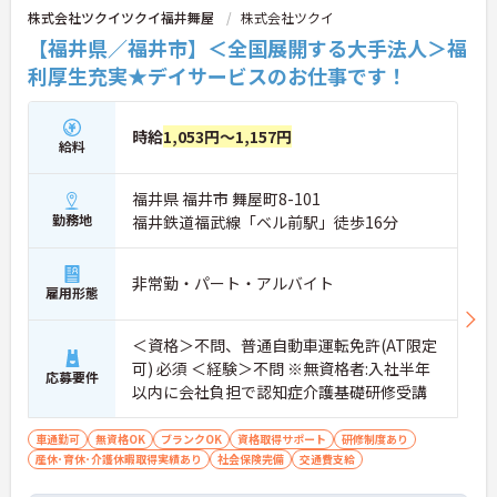
株式会社ツクイツクイ福井舞屋
株式会社ツクイ
・自分らしさを維持しながら働ける柔軟な社内規定
が整っているため、型にとらわれずストレスの少な
【福井県／福井市】＜全国展開する大手法人＞福
い状態でご活躍いただけます。
利厚生充実★デイサービスのお仕事です！
時給
1,053円～1,157円
給料
福井県 福井市 舞屋町8-101
勤務地
福井鉄道福武線「ベル前駅」徒歩16分
非常勤・パート・アルバイト
雇用形態
＜資格＞不問、普通自動車運転免許(AT限定
可) 必須 ＜経験＞不問 ※無資格者:入社半年
応募要件
以内に会社負担で認知症介護基礎研修受講
車通勤可
無資格OK
ブランクOK
資格取得サポート
研修制度あり
産休･育休･介護休暇取得実績あり
社会保険完備
交通費支給