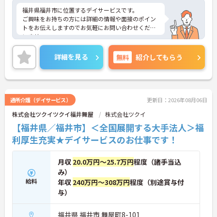
福井県福井市に位置するデイサービスです。
ご興味をお持ちの方には詳細の情報や面接のポイン
トをお伝えしますのでお気軽にお問い合わせくださ
いませ。
詳細を見る
無料
紹介してもらう
通所介護（デイサービス）
更新日：2026年08月06日
株式会社ツクイツクイ福井舞屋
株式会社ツクイ
【福井県／福井市】＜全国展開する大手法人＞福
利厚生充実★デイサービスのお仕事です！
月収
20.0万円～25.7万円
程度（諸手当込
み）
給料
年収
240万円～308万円
程度（別途賞与付
与）
福井県 福井市 舞屋町8-101