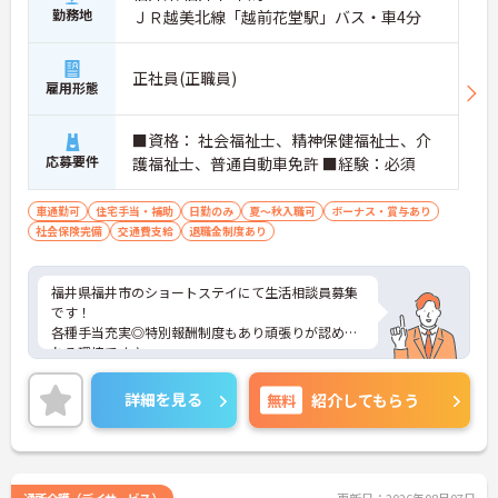
勤務地
ＪＲ越美北線「越前花堂駅」バス・車4分
正社員(正職員)
雇用形態
■資格： 社会福祉士、精神保健福祉士、介
応募要件
護福祉士、普通自動車免許 ■経験：必須
車通勤可
住宅手当・補助
日勤のみ
夏～秋入職可
ボーナス・賞与あり
社会保険完備
交通費支給
退職金制度あり
福井県福井市のショートステイにて生活相談員募集
です！
各種手当充実◎特別報酬制度もあり頑張りが認めら
れる環境です♪
ご興味のある方には、面接対策ポイントなどさらに
詳細をお話いたしますので、お気軽にご相談くださ
詳細を見る
無料
紹介してもらう
い。