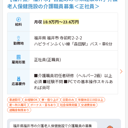
老人保健施設の介護職員募集＜正社員＞
月収
18.9万円～23.6万円
給料
福井県 福井市 寺前町2-2-2
勤務地
ハピラインふくい線「森田駅」バス・車6分
正社員(正職員)
雇用形態
■介護職員初任者研修（ヘルパー2級）以上
必須 ■経験不問 ■PCでの基本操作スキルあ
応募要件
れば尚可
車通勤可
未経験OK
寮・借り上げ
日勤のみ
年間休日110日以上
夏～秋入職可
ボーナス・賞与あり
社会保険完備
交通費支給
退職金制度あり
福井県福井市の介護老人保健施設で介護職員の募集