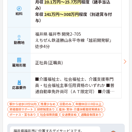
月収
20.1万円～25.7万円
程度（諸手当込
み）
給料
年収
241万円～308万円
程度（別途賞与付
与）
福井県 福井市 開発2-705
えちぜん鉄道勝山永平寺線「越前開発駅」
勤務地
徒歩4分
正社員(正職員)
雇用形態
■介護福祉士、社会福祉士、介護支援専門
員・社会福祉主事任用資格のいずれか ■普
応募要件
通自動車免許尚可（ＡＴ限定可） ■介護経
験3年以上（生活相談員経験あれば尚可）
駅から徒歩10分以内
残業少なめ
日勤のみ
年間休日110日以上
資格取得サポート
研修制度あり
産休･育休･介護休暇取得実績あり
ボーナス・賞与あり
社会保険完備
交通費支給
退職金制度あり
福井県福井市に位置するデイサービスです。