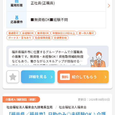
正社員(正職員)
雇用形態
■無資格OK■経験不問
応募要件
車通勤可
未経験OK
無資格OK
年間休日110日以上
夏～秋入職可
ボーナス・賞与あり
社会保険完備
交通費支給
福井県福井市に位置するグループホームで介護職員
の募集です。無資格・未経験OK！資格取得補助制度
などもあり、働きながらスキルアップが目指せる環
境です♪また、残業月平均3時間と少ないので、オ
ンオフつけてお仕事いただけます◎ご興味のある方
はご面接のポイントお伝えしますのでご気軽にお問
詳細を見る
無料
紹介してもらう
い合わせください。
介護老人保健施設（老健）
更新日：2026年08月03日
社会福祉法人福泉会九頭竜長生苑
社会福祉法人福泉会
【福井県／福井市】日勤のみ◎未経験OK♪介護