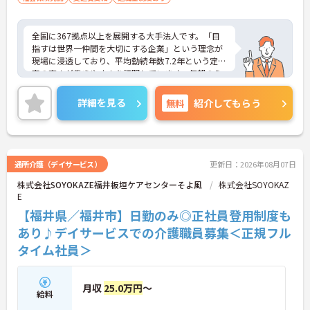
全国に367拠点以上を展開する大手法人です。「目
指すは世界一仲間を大切にする企業」という理念が
現場に浸透しており、平均勤続年数7.2年という定着
率の高さが働きやすさを証明しています。毎朝のミ
ーティング等を通じた職種を超えたチームワークが
根付いており、人間関係の不安なく安心して業務に
詳細を見る
無料
紹介してもらう
取り組める環境です。また、日々の頑張りやチーム
への貢献は、賞与とは別の「特別報酬」としてしっ
かりと評価・還元される独自の制度も大きな魅力と
なっています。介護福祉士の資格とこれまでの経験
を存分に活かせるだけでなく、勤務時間内での資格
通所介護（デイサービス）
更新日：2026年08月07日
取得支援制度を活用し、将来的にケアマネジャーや
株式会社SOYOKAZE福井板垣ケアセンターそよ風
株式会社SOYOKAZ
センター長といった多彩なキャリアパスへの挑戦も
E
手厚くサポートされています。年間17日のリフレッ
シュ休暇や残業少なめの環境など、ワークライフバ
【福井県／福井市】日勤のみ◎正社員登用制度も
ランスを大切にしながら長期的なキャリア形成を目
あり♪デイサービスでの介護職員募集＜正規フル
指す方に、自信を持っておすすめできる求人です。
タイム社員＞
★おすすめPOINT★
【「目指すは世界一仲間を大切にする企業」を体現
する定着率の高さと安心のチームワーク】
月収
25.0万円
～
給料
・毎朝のミーティングで職種を超えた情報共有を徹
底しており、人間関係の不安なく業務に集中できま