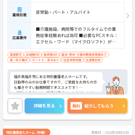
非常勤・パート・アルバイト
雇用形態
■介護施設、病院等でのフルタイムでの業
務従事経験あれば尚可 ■必要なPCスキル：
応募要件
エクセル・ワード（マイクロソフト）がで
きれば尚良し
車通勤可
未経験OK
無資格OK
産休･育休･介護休暇取得実績あり
夏～秋入職可
ボーナス・賞与あり
社会保険完備
交通費支給
福井県福井市にある特別養護老人ホームです。
日勤帯のみのお仕事ですので、ご家庭をお持ちの方
も働きやすい勤務時間でオススメです！
ご興味ある方には、面接対策ポイントなど、さらに
詳細をお話しいたしますのでお気軽にご相談くださ
い。
詳細を見る
無料
紹介してもらう
特別養護老人ホーム（特養）
更新日：2026年08月03日