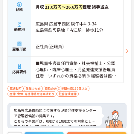
月収
21.0万円～26.6万円
程度 諸手当込
給料
広島県 広島市西区 庚午中4-3-34
勤務地
広島電鉄宮島線「古江駅」徒歩11分
正社員(正職員)
雇用形態
■児童指導員任用資格・社会福祉士・公認
心理師・臨床心理士・児童発達支援管理責
応募要件
任者 いずれかの資格必須 ※経験者は優遇
します。
車通勤可
残業少なめ
日勤のみ
年間休日110日以上
産休･育休･介護休暇取得実績あり
社会保険完備
広島県広島市西区に位置する児童発達支援センター
で管理者候補の募集です。
こちらの事業所は、0歳から18歳までを対象とした
定員40名の児童発達支援センターです。月給制で賞
与は年2回・計4.2ヶ月分の支給実績があり、日々の