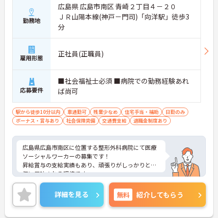
広島県 広島市南区 青崎２丁目４－２０
ＪＲ山陽本線(神戸－門司)「向洋駅」徒歩3
勤務地
分
正社員(正職員)
雇用形態
■社会福祉士必須 ■病院での勤務経験あれ
応募要件
ば尚可
駅から徒歩10分以内
車通勤可
残業少なめ
住宅手当・補助
日勤のみ
ボーナス・賞与あり
社会保険完備
交通費支給
退職金制度あり
広島県広島市南区に位置する整形外科病院にて医療
ソーシャルワーカーの募集です！
昇給賞与の支給実績もあり、頑張りがしっかりと評
価に反映される環境です。
ご興味ある方には、面接対策ポイントなど、さらに
詳細をお話しいたしますのでお気軽にご相談くださ
詳細を見る
無料
紹介してもらう
い！