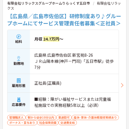
有限会社リラックスグループホームりらっくす五日市
有限会社リラッ
クス
【広島県／広島市佐伯区】研修制度あり♪グルー
プホームにてサービス管理責任者募集＜正社員＞
月収
24.7万円
～
給料
広島県 広島市佐伯区 新宮苑8-26
ＪＲ山陽本線(神戸－門司)「五日市駅」徒歩
勤務地
7分
正社員(正職員)
雇用形態
■経験：障がい福祉サービスまたは児童福
応募要件
祉施設での実務経験5年以上（必須）
管理職求人
駅から徒歩10分以内
車通勤可
産休･育休･介護休暇取得実績あり
ボーナス・賞与あり
社会保険完備
交通費支給