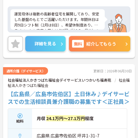
運営母体は複数の高齢者住宅を展開しており、安定
した基盤のもとでご活躍いただけます。年間休日は
月9日シフト制（2月は8日）、希望休制度あり、プ
ライベートも充実♪賞与は年2回（計2.5ヶ月分）の
実績があり、頑張りが評価される環境です。社員給
食（食事補助手当5,600円支給）や育児給付金制度
詳細を見る
無料
紹介してもらう
（最大10万円支給）など、福利厚生も魅力。社内研
修や資格取得支援制度（対象資格の取得費用を最大
10万円まで補助）も整っており、スキルアップを目
指せます。ご興味のある方には、面接対策ポイント
など、さらに詳細をお話ししますのでお気軽にご相
通所介護（デイサービス）
更新日：2026年06月30日
談ください！
社会福祉法人かきつばた福祉会デイサービスいつかいち福寿苑
社会福
祉法人かきつばた福祉会
【広島県／広島市佐伯区】土日休み♪デイサービ
スでの生活相談員兼介護職の募集です＜正社員＞
月収
24.1万円～27.1万円
程度
給料
広島県 広島市佐伯区 坪井1-31-7