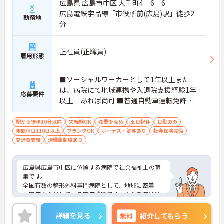
広島県 広島市中区 大手町4－6－6
広島電鉄宇品線「市役所前(広島)駅」徒歩2
勤務地
分
正社員(正職員)
雇用形態
■ソーシャルワーカーとして1年以上また
は、病院にて地域連携や入退院支援経験1年
応募要件
以上 あれば尚可 ■普通自動車運転免許：
あれば尚可（AT限定可）
駅から徒歩10分以内
未経験OK
残業少なめ
土日祝休
日勤のみ
年間休日110日以上
ブランクOK
ボーナス・賞与あり
社会保険完備
交通費支給
退職金制度あり
広島県広島市中区に位置する病院で社会福祉士の募
集です。
全国有数の整形外科専門病院として、地域に密着し
た医療を提供している医療機関です。主な業務は地
域連携業務や入退院支援、紹介状等の管理、患者相
談窓口対応などで、医療ソーシャルワーカーとして
詳細を見る
無料
紹介してもらう
専門性を発揮できる環境が整っています。