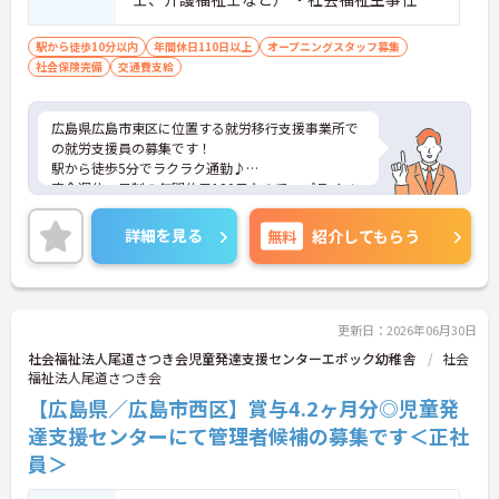
資格又はヘルパー2級をお持ちで、5年以上
の実務経験がある方 ■スキル ・PCの業務に
駅から徒歩10分以内
年間休日110日以上
オープニングスタッフ募集
社会保険完備
交通費支給
抵抗がない方 ・オフィス（エクセル・ワー
ド）の使用では簡単な関数やグラフ・表計
算の挿入ができる方 ・タイピングがスムー
広島県広島市東区に位置する就労移行支援事業所で
ズな方 ■その他 ・外部企業とのやりとりが
の就労支援員の募集です！
発生するため、企業間のやりとりに抵抗が
駅から徒歩5分でラクラク通勤♪
ない方
完全週休二日制の年間休日120日なので、プライベ
ートの時間もしっかり確保出来ます☆
カウンセリングサポート制度もあるため、安心して
詳細を見る
無料
紹介してもらう
勤務できる環境が整っています◎
ご興味のある方には、面接対策ポイントなど、さら
に詳細をお話しいたしますので、お気軽にご相談く
ださい。
更新日：2026年06月30日
社会福祉法人尾道さつき会児童発達支援センターエポック幼稚舎
社会
福祉法人尾道さつき会
【広島県／広島市西区】賞与4.2ヶ月分◎児童発
達支援センターにて管理者候補の募集です＜正社
員＞