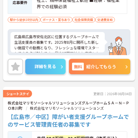
祉士、精神保健福祉士歓迎 ■経験：福祉業
応募要件
界での経験必須
駅から徒歩10分以内
ボーナス・賞与あり
社会保険完備
交通費支給
広島県広島市安佐北区に位置するグループホームで
生活支援員の募集です。2025年8月に開所した新し
い施設での勤務となり、フレッシュな環境でスター
トできる点が魅力です。月給27万円以上と安定した
収入が見込めるほか、賞与支給や昇給制度も整って
います。無資格からの応募も可能で、介護福祉士等
詳細を見る
無料
紹介してもらう
の資格をお持ちの方は手当の支給もあります。ご興
味のある方には、面接対策ポイントなどさらに詳細
をお話いたしますので、お気軽にご相談ください。
ショートステイ
更新日：2026年08月04日
株式会社マリモソーシャルソリューションズグループホームＳＡ－Ｎ－Ｐ
Ｏ本川町
株式会社マリモソーシャルソリューションズ
【広島市／中区】障がい者支援グループホームで
のサービス管理責任者の募集です