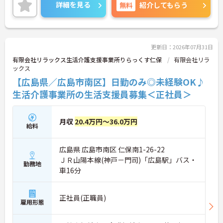
ぜひ一緒に働きましょう！
詳細を見る
無料
紹介してもらう
ご興味のある方には、面接対策ポイントなど、さら
に詳細をお話しいたしますので、お気軽にご相談く
ださい。
更新日：2026年07月31日
有限会社リラックス生活介護支援事業所りらっくす仁保
有限会社リラ
ックス
【広島県／広島市南区】日勤のみ◎未経験OK♪
生活介護事業所の生活支援員募集＜正社員＞
月収
20.4万円～36.0万円
給料
広島県 広島市南区 仁保南1-26-22
ＪＲ山陽本線(神戸－門司)「広島駅」バス・
勤務地
車16分
正社員(正職員)
雇用形態