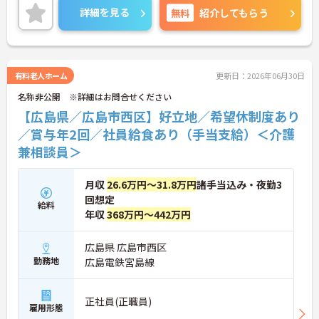
頑張りがしっかり評価される点が魅力です。管理者
詳細を見る
無料
紹介してもらう
候補としての募集のため、将来的にステップアップ
を目指したい方にもおすすめです。車通勤も可能
で、通勤手当や住宅手当、資格手当など各種手当も
整っています。
ご興味のある方には、面接対策ポイントなどさらに
有料老人ホーム
更新日：2026年06月30日
詳細をお話いたしますので、お気軽にご相談くださ
名称非公開 ※詳細はお問合せください
い。
【広島県／広島市西区】好立地／希望休制度あり
／賞与年2回／社員給食あり（手当支給）＜介護
兼相談員＞
月収
26.6万円～31.8万円
諸手当込み・夜勤3
回想定
給料
年収
368万円～442万円
広島県 広島市西区
勤務地
広島電鉄宮島線
正社員(正職員)
雇用形態