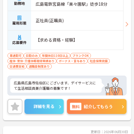
勤務地
広島電鉄宮島線「楽々園駅」徒歩18分
正社員(正職員)
雇用形態
【求める資格・経験】
応募要件
車通勤可
日勤のみ
年間休日110日以上
ブランクOK
産休･育休･介護休暇取得実績あり
ボーナス・賞与あり
社会保険完備
交通費支給
退職金制度あり
広島県広島市佐伯区にございます、デイサービスに
て生活相談員兼介護職の募集です！
詳細を見る
無料
紹介してもらう
更新日：2026年06月30日