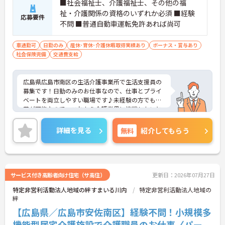
■社会福祉士、介護福祉士、その他の福
祉・介護関係の資格のいずれか必須 ■経験
応募要件
不問 ■普通自動車運転免許あれば尚可
車通勤可
日勤のみ
産休･育休･介護休暇取得実績あり
ボーナス・賞与あり
社会保険完備
交通費支給
広島県広島市南区の生活介護事業所で生活支援員の
募集です！日勤のみのお仕事なので、仕事とプライ
ベートを両立しやすい職場です♪未経験の方でも応
募が可能なので、これから介護業界に挑戦したいと
いう方にピッタリの職場です◎ご興味のある方は、
面接ポイントをお伝えしますので、お気軽にご連絡
詳細を見る
無料
紹介してもらう
ください。
サービス付き高齢者向け住宅（サ高住）
更新日：2026年07月27日
特定非営利活動法人地域の絆すまいる川内
特定非営利活動法人地域の
絆
【広島県／広島市安佐南区】経験不問！小規模多
機能型居宅介護施設で介護職員のお仕事〈パー