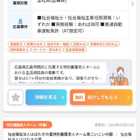
雇用形態
■社会福祉士・社会福祉主事任用資格：い
ずれか ■実務経験：あれば尚可 ■普通自動
応募要件
車運転免許（AT限定可）
車通勤可
残業少なめ
住宅手当・補助
日勤のみ
年間休日110日以上
研修制度あり
ボーナス・賞与あり
社会保険完備
広島県広島市西区に位置する特別養護老人ホームに
おける生活相談員の募集です。
賞与は3.7ヶ月分の支給実績があり、頑張りがきちん
と評価される環境です。モチベーションアップにつ
ながります。
ご興味のある方には、面接対策ポイントなど、さら
詳細を見る
無料
紹介してもらう
に詳細をご案内しますのでお気軽にご相談くださ
い！
特別養護老人ホーム（特養）
更新日：2026年07月01日
社会福祉法人はばたきの里特別養護老人ホーム第二いこいの園
社会福
祉法人はばたきの里