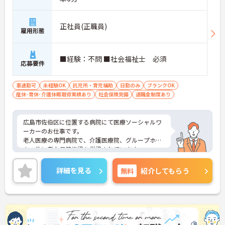
正社員(正職員)
雇用形態
■経験：不問 ■社会福祉士 必須
応募要件
車通勤可
未経験OK
託児所・育児補助
日勤のみ
ブランクOK
産休･育休･介護休暇取得実績あり
社会保険完備
退職金制度あり
広島市佐伯区に位置する病院にて医療ソーシャルワ
ーカーのお仕事です。
老人医療の専門病院で、介護医療院、グループホー
ム、他に老人保健施設も併設されています。
福利厚生が充実しており院内保育園など、お子さま
がいらっしゃる方も働きやすい環境が整っています
詳細を見る
無料
紹介してもらう
♪
また、五日市駅、楽々園駅等、佐伯区各地から無料
の送迎バスもありますので通いやすいです★
ご興味ある方には、面接対策ポイントなど、さらに
詳細をお話しいたしますのでお気軽にご相談くださ
い。