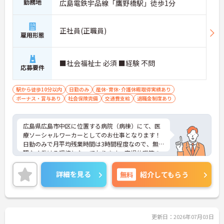
勤務地
広島電鉄宇品線「鷹野橋駅」徒歩1分
正社員(正職員)
雇用形態
■社会福祉士 必須 ■経験 不問
応募要件
駅から徒歩10分以内
日勤のみ
産休･育休･介護休暇取得実績あり
ボーナス・賞与あり
社会保険完備
交通費支給
退職金制度あり
広島県広島市中区に位置する病院（病棟）にて、医
療ソーシャルワーカーとしてのお仕事となります！
日勤のみで月平均残業時間は3時間程度なので、無
理なく働ける環境となっております。育児休暇等の
制度も充実しており、安心してお仕事できます！
ご興味ある方は面接ポイントをお伝えしますので、
詳細を見る
無料
紹介してもらう
お気軽にお問い合わせください♪
更新日：2026年07月03日