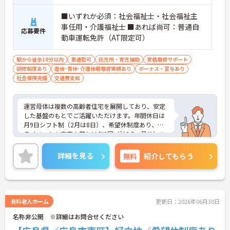
■いずれか必須：社会福祉士・社会福祉主
事任用・介護福祉士 ■あれば尚可：普通自
応募要件
動車運転免許（AT限定可）
駅から徒歩10分以内
車通勤可
託児所・育児補助
資格取得サポート
研修制度あり
産休･育休･介護休暇取得実績あり
ボーナス・賞与あり
社会保険完備
交通費支給
運営母体は複数の高齢者住宅を展開しており、安定
した基盤のもとでご活躍いただけます。年間休日は
月9日シフト制（2月は8日）、希望休制度あり、プ
ライベートも充実♪賞与は年2回（計2.5ヶ月分）の
実績があり、頑張りが評価される環境です。社員給
食（食事補助手当5,600円支給）や育児給付金制度
詳細を見る
無料
紹介してもらう
（最大10万円支給）など、福利厚生も魅力。社内研
修や資格取得支援制度（対象資格の取得費用を最大
10万円まで補助）も整っており、スキルアップを目
指せます。ご興味のある方には、面接対策ポイント
など、さらに詳細をお話ししますのでお気軽にご相
有料老人ホーム
更新日：2026年06月30日
談ください！
名称非公開 ※詳細はお問合せください