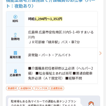
ト：夜勤あり〉
時給
1,294円～1,352円
給料
広島県 広島市安佐南区 川内5-1-49 すまいる
川内
勤務地
ＪＲ可部線「緑井駅」バス・車7分
非常勤・パート・アルバイト
雇用形態
■介護職員初任者研修以上必須（ヘルパー2
級） ■社会福祉士あれば尚可 ■普通自動車
応募要件
免許必須（ＡＴ限定可） ■経験不問
車通勤可
未経験OK
ブランクOK
交通費支給
駐車場もある為マイカーでの通勤も楽チン♪ブラン
クのある方、未経験の方も先輩に指導してもらえる