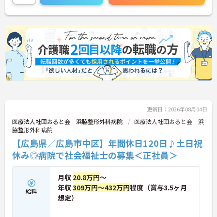
知識を活かして新しい職場で働いてみませんか？
こちらの求人にご興味がございましたら面接のポイ
ントもお伝えしますので是非ご応募お待ちしており
ます。
更新日：2026年08月04日
医療法人社団おると会 浜脇整形外科病院
医療法人社団おると会 浜
脇整形外科病院
【広島県／広島市中区】年間休日120日♪土日祝
休み◎病院で社会福祉士の募集＜正社員＞
月収
20.8万円
～
年収
309万円～432万円
程度（賞与3.5ヶ月
給料
想定）