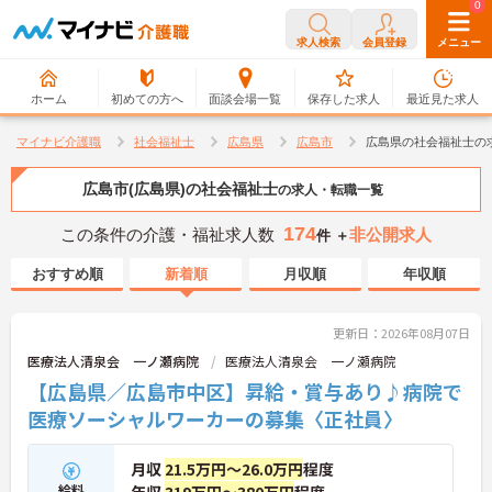
0
0
求人検索
会員登録
メニュー
ホーム
初めての方へ
面談会場一覧
保存した求人
最近見た求人
マイナビ介護職
社会福祉士
広島県
広島市
広島県の社会福祉士の
広島市(広島県)の社会福祉士
の求人・転職一覧
174
この条件の介護・福祉求人数
非公開求人
件 ＋
おすすめ順
新着順
月収順
年収順
更新日：2026年08月07日
医療法人清泉会 一ノ瀬病院
医療法人清泉会 一ノ瀬病院
【広島県／広島市中区】昇給・賞与あり♪病院で
医療ソーシャルワーカーの募集〈正社員〉
月収
21.5万円～26.0万円
程度
給料