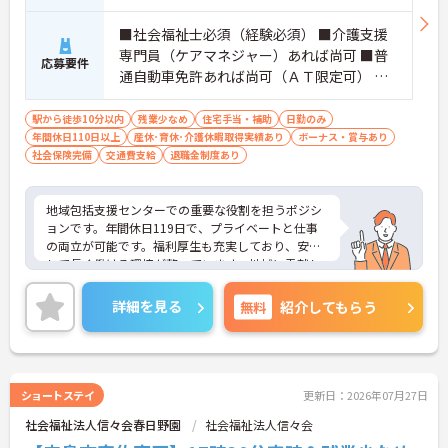
■社会福祉士必須（経験必須） ■介護支援
専門員（ケアマネジャー）あれば尚可 ■普
応募要件
通自動車免許あれば尚可（ＡＴ限定可） ■
包括支援センター勤務経験あれば尚可
駅から徒歩10分以内
残業少なめ
住宅手当・補助
日勤のみ
年間休日110日以上
産休･育休･介護休暇取得実績あり
ボーナス・賞与あり
社会保険完備
交通費支給
退職金制度あり
地域包括支援センターでの重要な役割を担うポジシ
ョンです。年間休日119日で、プライベートと仕事
の両立が可能です。福利厚生も充実しており、安心
して長く働ける環境が整っています。地域に貢献し
たい方、社会福祉士としてのスキルを活かしたい方
には最適な職場です。興味のある方はぜひご相談く
詳細を見る
無料
紹介してもらう
ださい。
ショートステイ
更新日：2026年07月27日
社会福祉法人信々会春日野園
社会福祉法人信々会