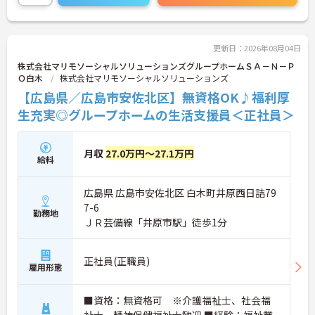
勤務は日勤のみで土日祝休み、年間休日は120日
と、プライベートとの両立を重視した働き方が可能
です。最寄りのバス停から徒歩1分と通勤のしやすさ
も魅力の一つです。賞与は過去実績で年2回・計3.50
更新日：2026年08月04日
ヶ月分の支給実績があり、各種手当や退職金制度な
株式会社マリモソーシャルソリューションズグループホームＳＡ－Ｎ－Ｐ
ど福利厚生面も整っています。
Ｏ白木
株式会社マリモソーシャルソリューションズ
ご興味のある方には、面接対策ポイントなどさらに
【広島県／広島市安佐北区】無資格OK♪福利厚
詳細をお話いたしますので、お気軽にご相談くださ
い。
生充実◎グループホームの生活支援員＜正社員＞
月収
27.0万円～27.1万円
給料
広島県 広島市安佐北区 白木町井原西日詰79
7-6
勤務地
ＪＲ芸備線「井原市駅」徒歩1分
正社員(正職員)
雇用形態
■資格：無資格可 ※介護福祉士、社会福