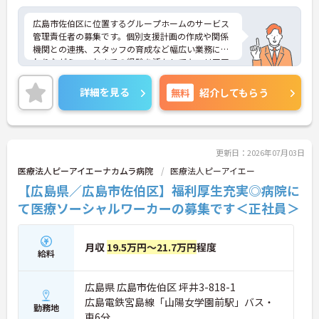
広島市佐伯区に位置するグループホームのサービス
管理責任者の募集です。個別支援計画の作成や関係
機関との連携、スタッフの育成など幅広い業務に携
わりながら、これまでの経験を活かしてキャリアア
ップを目指せます。社内研修制度も整っており、役
職に応じたサポート体制があるため安心して働くこ
詳細を見る
無料
紹介してもらう
とができます。ご興味のある方には、面接対策ポイ
ントなどさらに詳細をお話いたしますので、お気軽
にご相談ください。
更新日：2026年07月03日
医療法人ピーアイエーナカムラ病院
医療法人ピーアイエー
【広島県／広島市佐伯区】福利厚生充実◎病院に
て医療ソーシャルワーカーの募集です＜正社員＞
月収
19.5万円～21.7万円
程度
給料
広島県 広島市佐伯区 坪井3-818-1
広島電鉄宮島線「山陽女学園前駅」バス・
勤務地
車6分