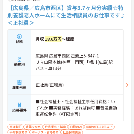
【広島県／広島市西区】賞与3.7ヶ月分実績☆特
別養護老人ホームにて生活相談員のお仕事です♪
＜正社員＞
月収
18.6万円
～程度
給料
広島県 広島市西区 己斐上5-847-1
ＪＲ山陽本線(神戸－門司)「横川(広島)駅」
勤務地
バス・車13分
正社員(正職員)
雇用形態
■社会福祉士・社会福祉主事任用資格：い
ずれか ■実務経験：あれば尚可 ■普通自動
応募要件
車運転免許（AT限定可）
車通勤可
残業少なめ
住宅手当・補助
日勤のみ
年間休日110日以上
研修制度あり
ボーナス・賞与あり
社会保険完備