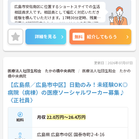
広島市安佐南区に位置するショートステイでの生活
相談員求人です。相談員として幅広く対応いただき
経験を積んでいただけます。17時30分定時、残業は
月平均5時間程度少なく、メリハリのある勤務が可
能です。ご興味のある方には、面接対策ポイントな
ど、さらに詳細をお話しいたしますのでお気軽にご
詳細を見る
無料
紹介してもらう
相談ください！
更新日：2026年07月07日
医療法人社団生和会 たかの橋中央病院
医療法人社団生和会 たかの
橋中央病院
【広島県／広島市中区】日勤のみ！未経験OK◎
病院（病棟）の医療ソーシャルワーカー募集♪
〈正社員〉
月収
22.0万円～26.4万円
給料
広島県 広島市中区 国泰寺町2-4-16