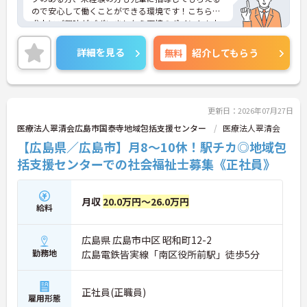
ので安心して働くことができる環境です！こちらの
求人にご興味がございましたら面接のポイントもお
伝えしますので是非ご応募お待ちしております。
詳細を見る
無料
紹介してもらう
更新日：2026年07月27日
医療法人翠清会広島市国泰寺地域包括支援センター
医療法人翠清会
【広島県／広島市】月8～10休！駅チカ◎地域包
括支援センターでの社会福祉士募集《正社員》
月収
20.0万円～26.0万円
給料
広島県 広島市中区 昭和町12-2
勤務地
広島電鉄皆実線「南区役所前駅」徒歩5分
正社員(正職員)
雇用形態