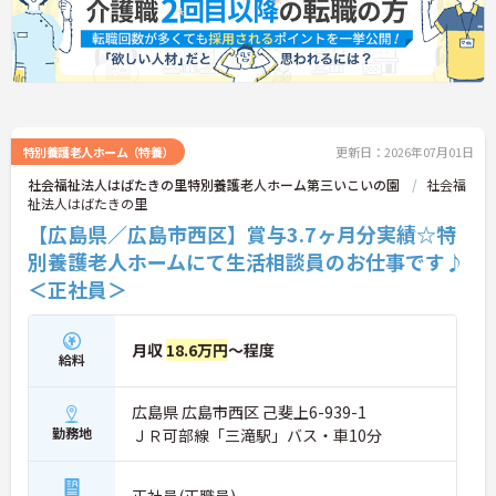
特別養護老人ホーム（特養）
更新日：2026年07月01日
社会福祉法人はばたきの里特別養護老人ホーム第三いこいの園
社会福
祉法人はばたきの里
【広島県／広島市西区】賞与3.7ヶ月分実績☆特
別養護老人ホームにて生活相談員のお仕事です♪
＜正社員＞
月収
18.6万円
～程度
給料
広島県 広島市西区 己斐上6-939-1
勤務地
ＪＲ可部線「三滝駅」バス・車10分
正社員(正職員)