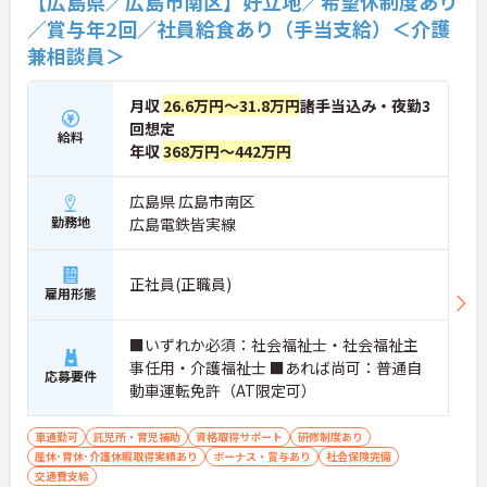
【広島県／広島市南区】好立地／希望休制度あり
／賞与年2回／社員給食あり（手当支給）＜介護
兼相談員＞
月収
26.6万円～31.8万円
諸手当込み・夜勤3
回想定
給料
年収
368万円～442万円
広島県 広島市南区
勤務地
広島電鉄皆実線
正社員(正職員)
雇用形態
■いずれか必須：社会福祉士・社会福祉主
事任用・介護福祉士 ■あれば尚可：普通自
応募要件
動車運転免許（AT限定可）
車通勤可
託児所・育児補助
資格取得サポート
研修制度あり
産休･育休･介護休暇取得実績あり
ボーナス・賞与あり
社会保険完備
交通費支給