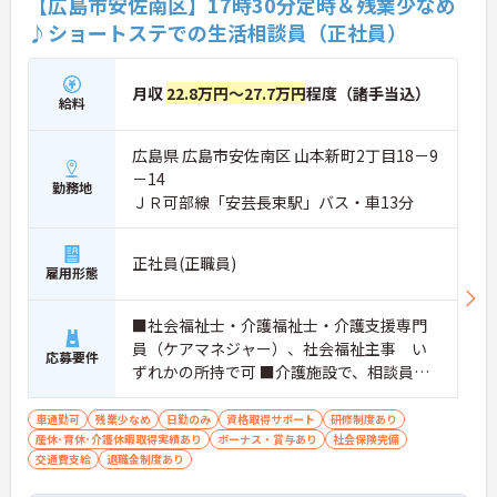
【広島市安佐南区】17時30分定時＆残業少なめ
♪ショートステでの生活相談員（正社員）
月収
22.8万円～27.7万円
程度（諸手当込）
給料
広島県 広島市安佐南区 山本新町2丁目18－9
－14
勤務地
ＪＲ可部線「安芸長束駅」バス・車13分
正社員(正職員)
雇用形態
■社会福祉士・介護福祉士・介護支援専門
員（ケアマネジャー）、社会福祉主事 い
応募要件
ずれかの所持で可 ■介護施設で、相談員も
しくはショートステイの現場経験あれば尚
可 ■普通自動車運転免許必須
車通勤可
残業少なめ
日勤のみ
資格取得サポート
研修制度あり
産休･育休･介護休暇取得実績あり
ボーナス・賞与あり
社会保険完備
交通費支給
退職金制度あり