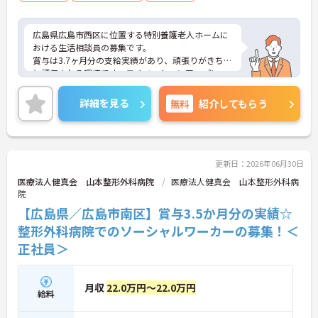
広島県広島市西区に位置する特別養護老人ホームに
おける生活相談員の募集です。
賞与は3.7ヶ月分の支給実績があり、頑張りがきちん
と評価される環境です。モチベーションアップにつ
ながります。
ご興味のある方には、面接対策ポイントなど、さら
詳細を見る
無料
紹介してもらう
に詳細をご案内しますのでお気軽にご相談くださ
い！
更新日：2026年06月30日
医療法人健真会 山本整形外科病院
医療法人健真会 山本整形外科病
院
【広島県／広島市南区】賞与3.5か月分の実績☆
整形外科病院でのソーシャルワーカーの募集！＜
正社員＞
月収
22.0万円～22.0万円
給料