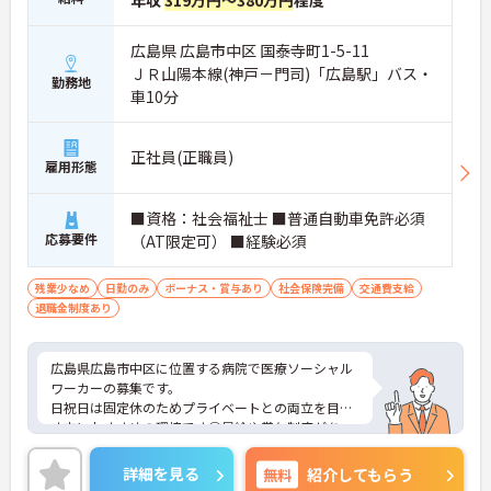
年収
319万円～380万円
程度
広島県 広島市中区 国泰寺町1-5-11
ＪＲ山陽本線(神戸－門司)「広島駅」バス・
勤務地
車10分
正社員(正職員)
雇用形態
■資格：社会福祉士 ■普通自動車免許必須
応募要件
（AT限定可） ■経験必須
残業少なめ
日勤のみ
ボーナス・賞与あり
社会保険完備
交通費支給
退職金制度あり
広島県広島市中区に位置する病院で医療ソーシャル
ワーカーの募集です。
日祝日は固定休のためプライベートとの両立を目指
す方におすすめの環境です◎昇給や賞与制度があ
り、頑張りが評価されてしっかりと職員に還元され
ます。しっかりとしたフォロー体制で、経験に関わ
詳細を見る
無料
紹介してもらう
らず安心してスタートできます。これまでの経験や