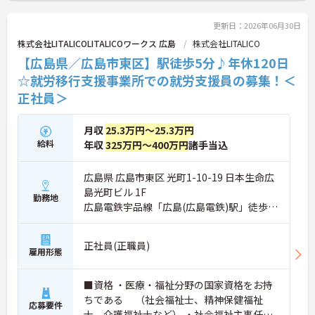
更新日：2026年06月30日
株式会社LITALICOLITALICOワークス 広島
株式会社LITALICO
【広島県／広島市東区】駅徒歩5分♪年休120日
☆就労移行支援事業所での就労支援員の募集！＜
正社員＞
月収
25.3万円～25.3万円
給料
年収
325万円～400万円
諸手当込
広島県 広島市東区 光町1-10-19 日本生命広
島光町ビル 1F
勤務地
広島電鉄宇品線「広島(広島電鉄)駅」徒歩5
分
正社員(正職員)
雇用形態
■資格 ・医療・福祉分野の国家資格をお持
ちである （社会福祉士、精神保健福祉
応募要件
士、介護福祉士など） ・社会福祉主事任用