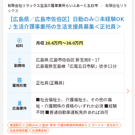
有限会社リラックス生活介護事業所らいふあーと五日市
有限会社リラ
ックス
【広島県／広島市佐伯区】日勤のみ◎未経験OK
♪生活介護事業所の生活支援員募集＜正社員＞
月収
20.4万円～36.0万円
給料
広島県 広島市佐伯区 新宮苑8－17
勤務地
広島電鉄宮島線「広電五日市駅」徒歩11分
正社員(正職員)
雇用形態
■社会福祉士、介護福祉士、その他の福
祉・介護関係の資格のいずれか必須 ■経験
応募要件
不問 ■普通自動車運転免許あれば尚可
車通勤可
日勤のみ
産休･育休･介護休暇取得実績あり
ボーナス・賞与あり
社会保険完備
交通費支給