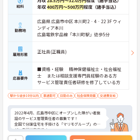
月収
28.5万円～32.0万円
程度（諸手当込）
給料
年収
400万円～500万円
程度（諸手当込）
広島県 広島市中区 本川町2‐4‐22 3F ウィ
ンディア本川
勤務地
広島電鉄宇品線「本川町駅」徒歩5分
正社員(正職員)
雇用形態
■資格・経験 精神保健福祉士・社会福祉
士 または相談支援専門員経験のある方
応募要件
サービス管理責任者研修を修了している方
駅から徒歩10分以内
車通勤可
日勤のみ
社会保険完備
交通費支給
2022年4月、広島市中区にオープンした障がい者施
設のサービス管理責任者の募集です！
全国で分譲住宅を手掛ける「マリモグループ」の障
がい者福祉事業です。
今までの経験を活かしてステップアップしたい方、