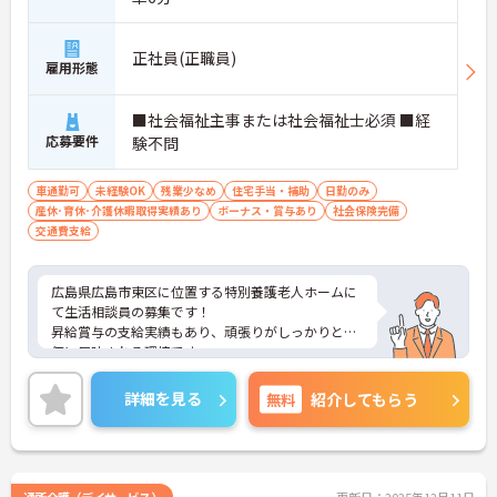
正社員(正職員)
雇用形態
■社会福祉主事または社会福祉士必須 ■経
応募要件
験不問
車通勤可
未経験OK
残業少なめ
住宅手当・補助
日勤のみ
産休･育休･介護休暇取得実績あり
ボーナス・賞与あり
社会保険完備
交通費支給
広島県広島市東区に位置する特別養護老人ホームに
て生活相談員の募集です！
昇給賞与の支給実績もあり、頑張りがしっかりと評
価に反映される環境です。
ご興味ある方には、面接対策ポイントなど、さらに
詳細をお話しいたしますのでお気軽にご相談くださ
詳細を見る
無料
紹介してもらう
い！