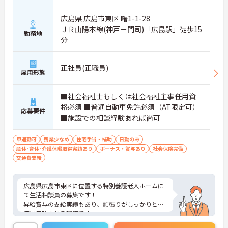
広島県 広島市東区 曙1-1-28
ＪＲ山陽本線(神戸－門司)「広島駅」徒歩15
勤務地
分
正社員(正職員)
雇用形態
■社会福祉士もしくは社会福祉主事任用資
格必須 ■普通自動車免許必須（AT限定可）
応募要件
■施設での相談経験あれば尚可
車通勤可
残業少なめ
住宅手当・補助
日勤のみ
産休･育休･介護休暇取得実績あり
ボーナス・賞与あり
社会保険完備
交通費支給
広島県広島市東区に位置する特別養護老人ホームに
て生活相談員の募集です！
昇給賞与の支給実績もあり、頑張りがしっかりと評
価に反映される環境です。
ご興味ある方には、面接対策ポイントなど、さらに