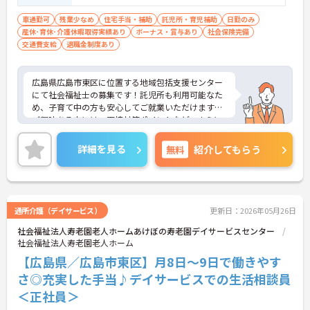
車通勤可
残業少なめ
住宅手当・補助
託児所・育児補助
日勤のみ
産休･育休･介護休暇取得実績あり
ボーナス・賞与あり
社会保険完備
交通費支給
退職金制度あり
広島県広島市東区に位置する地域包括支援センター
にて社会福祉士の募集です！託児所も利用可能なた
め、子育て中の方も安心してご就業いただけます。
ご興味ある方には、面接対策ポイントなど、さらに
詳細をお話しいたしますのでお気軽にご相談くださ
い！
詳細を見る
無料
紹介してもらう
通所介護（デイサービス）
更新日：2026年05月26日
社会福祉法人寿老園老人ホームあけぼの寿老園デイサービスセンター
社会福祉法人寿老園老人ホーム
【広島県／広島市東区】月8日～9日で働きやす
さ◎充実した手当♪デイサービスでの生活相談員
＜正社員＞