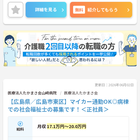
ートの時間もしっかり確保出来ます☆
カウンセリングサポート制度もあるため、安心して
詳細を見る
無料
紹介してもらう
勤務できる環境が整っています◎
ご興味のある方には、面接対策ポイントなど、さら
に詳細をお話しいたしますので、お気軽にご相談く
ださい。
更新日：2026年06月02日
医療法人たかまさ会山崎病院
医療法人たかまさ会
【広島県／広島市東区】マイカー通勤OK◎病棟
での社会福祉士の募集です！＜正社員＞
月収
17.1万円～20.0万円
給料