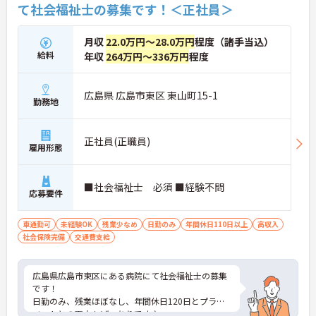
て社会福祉士の募集です！＜正社員＞
月収
22.0万円～28.0万円
程度（諸手当込）
給料
年収
264万円～336万円
程度
広島県 広島市東区 東山町15-1
勤務地
正社員(正職員)
雇用形態
■社会福祉士 必須 ■経験不問
応募要件
車通勤可
未経験OK
残業少なめ
日勤のみ
年間休日110日以上
高収入
社会保険完備
交通費支給
広島県広島市東区にある病院にて社会福祉士の募集
です！
日勤のみ、残業ほぼなし、年間休日120日とプライ
ベートとの両立もばっちりです♪