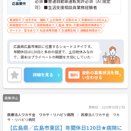
必須 ■普通自動車運転免許必須（AT限定
応募要件
可） ■生活支援相談員業務経験者
車通勤可
住宅手当・補助
土日祝休
日勤のみ
年間休日110日以上
資格取得サポート
研修制度あり
産休･育休･介護休暇取得実績あり
ボーナス・賞与あり
社会保険完備
交通費支給
退職金制度あり
広島県広島市東区に位置するショートステイです。
年間休日は120日と多めの設定で、土日祝休みなの
で、週末はプライベートの時間を大切にしていただ
けます。
昇給や賞与制度があり頑張りが評価されてしっかり
最新の募集状況を問
と職員に還元されます。
詳細を見る
無料
い合わせる
ご興味のある方には、面接対策ポイントなど、さら
に詳細をお話しいたしますのでお気軽にご相談くだ
さい！
募集停止
更新日：2026年03月17日
医療法人ワカサ会 ワカサ・リハビリ病院
医療法人ワカサ会 ワカ
サ・リハビリ病院
【広島県／広島市東区】年間休日120日★病院に