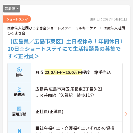
募集停止
ショートステイ
更新日：2026年04月01日
医療法人社団ひろまさ会ショートステイ ミルキーケア
医療法人社団
ひろまさ会
【広島県／広島市東区】土日祝休み！年間休日1
20日☆ショートステイにて生活相談員の募集で
す＜正社員＞
月収
22.0万円～25.0万円
程度 諸手当込
給料
広島県 広島市東区 尾長東2丁目8-21
勤務地
ＪＲ芸備線「矢賀駅」徒歩11分
正社員(正職員)
雇用形態
■社会福祉士・介護福祉士いずれかの資格