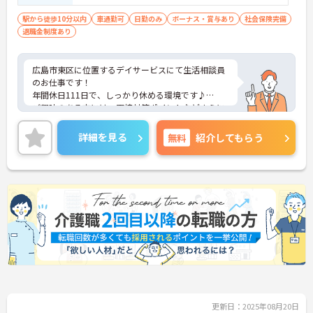
での経験がある方 尚可 ■普通自動車運転
免許 必須
駅から徒歩10分以内
車通勤可
日勤のみ
ボーナス・賞与あり
社会保険完備
退職金制度あり
広島市東区に位置するデイサービスにて生活相談員
のお仕事です！
年間休日111日で、しっかり休める環境です♪
ご興味のある方には、面接対策ポイントなどさらに
詳細をお話いたしますので、お気軽にご相談くださ
い。
詳細を見る
無料
紹介してもらう
更新日：2025年08月20日