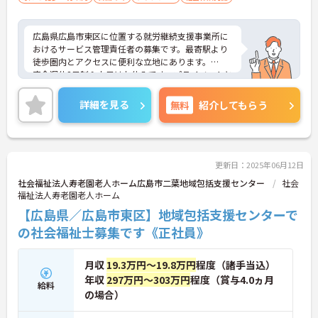
広島県広島市東区に位置する就労継続支援事業所に
おけるサービス管理責任者の募集です。最寄駅より
徒歩圏内とアクセスに便利な立地にあります。
完全週休2日制＆土日はお休みです。プライベートと
のメリハリのある働き方が可能です。また、丁寧に
ご指導いただけます。パソコンが苦手な方でもサポ
詳細を見る
無料
紹介してもらう
ートいただけるので安心してご勤務いただけます。
ご興味のある方には、面接対策ポイントなど、さら
に詳細をご案内しますのでお気軽にご相談くださ
い！
更新日：2025年06月12日
社会福祉法人寿老園老人ホーム広島市二葉地域包括支援センター
社会
福祉法人寿老園老人ホーム
【広島県／広島市東区】地域包括支援センターで
の社会福祉士募集です《正社員》
月収
19.3万円～19.8万円
程度（諸手当込）
年収
297万円～303万円
程度（賞与4.0ヵ月
給料
の場合）