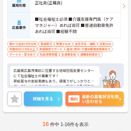
正社員(正職員)
雇用形態
■社会福祉士必須 ■介護支援専門員（ケア
マネジャー）あれば尚可 ■普通自動車免許
応募要件
あれば尚可 ■経験不問
駅から徒歩10分以内
車通勤可
残業少なめ
住宅手当・補助
日勤のみ
年間休日110日以上
資格取得サポート
産休･育休･介護休暇取得実績あり
ボーナス・賞与あり
社会保険完備
交通費支給
退職金制度あり
広島県広島市東区に位置する地域包括支援センター
にて社会福祉士の募集です！
昇給賞与の支給実績もあり、頑張りがしっかりと評
価に反映される環境です。また、育児休業取得実績
もあるのため、ライフステージに変化があっても長
最新の募集状況を問
くお勤めいただけます。
詳細を見る
無料
い合わせる
ご興味ある方には、面接対策ポイントなど、さらに
詳細をお話しいたしますのでお気軽にご相談くださ
い！
16
件中 1-16件を表示