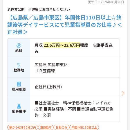
更新日：2026年05月26日
名称非公開 ※詳細はお問合せください
【広島県／広島市東区】年間休日110日以上☆放
課後等デイサービスにて児童指導員のお仕事♪＜
正社員＞
月収
22.6万円～22.6万円
程度 ※諸手当込
給料
み
広島県 広島市東区
勤務地
ＪＲ芸備線
正社員(正職員)
雇用形態
■社会福祉士・精神保健福祉士：いずれか
必須 ■実務経験：不問 ■普通自動車運転免
応募要件
許：必須
駅から徒歩10分以内
車通勤可
日勤のみ
年間休日110日以上