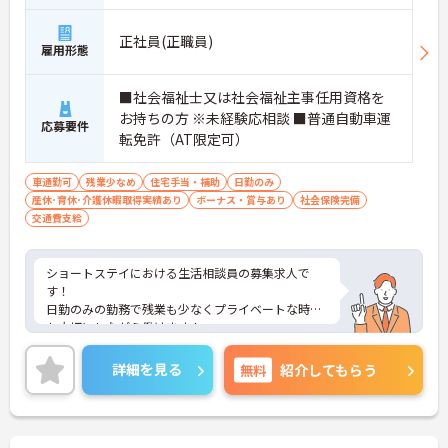
正社員(正職員)
雇用形態
■社会福祉士又は社会福祉主事任用資格を
お持ちの方 ※未経験応相談 ■普通自動車運
応募要件
転免許（AT限定可）
車通勤可
残業少なめ
住宅手当・補助
日勤のみ
産休･育休･介護休暇取得実績あり
ボーナス・賞与あり
社会保険完備
交通費支給
ショートステイにおける生活相談員の募集求人で
す！
日勤のみの勤務で残業も少なくプライベートな時間
も大切にしながら働けます！
ご興味ある方には、面接のポイントなど、さらに詳
細をお話致しますのでお気軽にご相談ください。
詳細を見る
無料
紹介してもらう