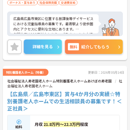
ボーナス・賞与あり
社会保険完備
交通費支給
広島県広島市東区に位置する放課後等デイサービス
における児童指導員の募集です。最寄駅より徒歩圏
内とアクセスに便利な立地にあります。
年間休日は110日以上もあり、プライベートを大切
にしながらご勤務いただけます。また、社内研修制
度があり、業務に不安がある方でも安心してご勤務
詳細を見る
無料
紹介してもらう
いただけます。
ご興味のある方には、面接対策ポイントなど、さら
に詳細をご案内しますのでお気軽にご相談くださ
い！
特別養護老人ホーム（特養）
更新日：2026年05月14日
社会福祉法人寿老園老人ホーム特別養護老人ホームあけぼの寿老園
社
会福祉法人寿老園老人ホーム
【広島県／広島市東区】賞与4か月分の実績☆特
別養護老人ホームでの生活相談員の募集です！＜
正社員＞
月収
21.8万円～22.3万円
程度
給料