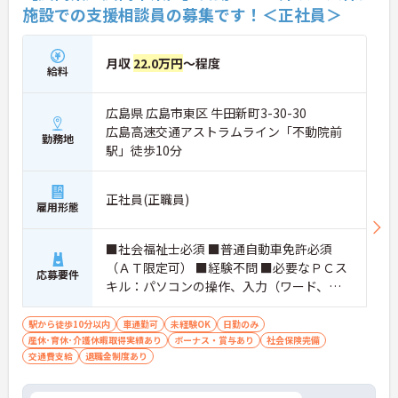
施設での支援相談員の募集です！＜正社員＞
月収
22.0万円
～程度
給料
広島県 広島市東区 牛田新町3-30-30
広島高速交通アストラムライン「不動院前
勤務地
駅」徒歩10分
正社員(正職員)
雇用形態
■社会福祉士必須 ■普通自動車免許必須
（ＡＴ限定可） ■経験不問 ■必要なＰＣス
応募要件
キル：パソコンの操作、入力（ワード、エ
クセル）
駅から徒歩10分以内
車通勤可
未経験OK
日勤のみ
産休･育休･介護休暇取得実績あり
ボーナス・賞与あり
社会保険完備
交通費支給
退職金制度あり