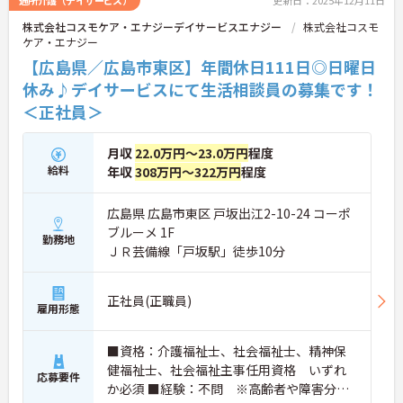
通所介護（デイサービス）
更新日：2025年12月11日
株式会社コスモケア・エナジーデイサービスエナジー
株式会社コスモ
ケア・エナジー
【広島県／広島市東区】年間休日111日◎日曜日
休み♪デイサービスにて生活相談員の募集です！
＜正社員＞
月収
22.0万円～23.0万円
程度
給料
年収
308万円～322万円
程度
広島県 広島市東区 戸坂出江2-10-24 コーポ
ブルーメ 1F
勤務地
ＪＲ芸備線「戸坂駅」徒歩10分
正社員(正職員)
雇用形態
■資格：介護福祉士、社会福祉士、精神保
健福祉士、社会福祉主事任用資格 いずれ
応募要件
か必須 ■経験：不問 ※高齢者や障害分野