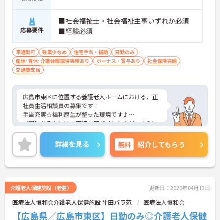
■社会福祉士・社会福祉主事いずれか必須
応募要件
■経験必須
車通勤可
残業少なめ
住宅手当・補助
日勤のみ
産休･育休･介護休暇取得実績あり
ボーナス・賞与あり
社会保険完備
交通費支給
広島市東区に位置する養護老人ホームにおける、正
社員生活相談員の募集です！
手当充実☆福利厚生が整った環境です♪
ご興味ある方には、面接対策ポイントなど、さらに
詳細をお話しいたしますのでお気軽にご相談くださ
い。
詳細を見る
無料
紹介してもらう
介護老人保健施設（老健）
更新日：2026年04月13日
医療法人恒和会介護老人保健施設 牛田バラ苑
医療法人恒和会
【広島県／広島市東区】日勤のみ◎介護老人保健