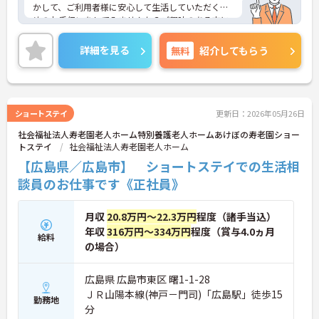
かして、ご利用者様に安心して生活していただくた
めのお手伝いをしてみませんか？ご興味のある方に
は、面接対策ポイントなどさらに詳細をお話いたし
ますので、お気軽にご相談ください。
詳細を見る
無料
紹介してもらう
ショートステイ
更新日：2026年05月26日
社会福祉法人寿老園老人ホーム特別養護老人ホームあけぼの寿老園ショー
トステイ
社会福祉法人寿老園老人ホーム
【広島県／広島市】 ショートステイでの生活相
談員のお仕事です《正社員》
月収
20.8万円～22.3万円
程度（諸手当込）
年収
316万円～334万円
程度（賞与4.0ヵ月
給料
の場合）
広島県 広島市東区 曙1-1-28
ＪＲ山陽本線(神戸－門司)「広島駅」徒歩15
勤務地
分