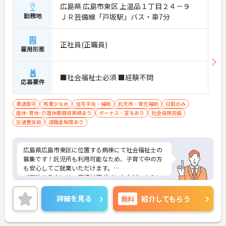
広島県 広島市東区 上温品１丁目２４－９
勤務地
ＪＲ芸備線「戸坂駅」バス・車7分
正社員(正職員)
雇用形態
■社会福祉士必須 ■経験不問
応募要件
車通勤可
残業少なめ
住宅手当・補助
託児所・育児補助
日勤のみ
産休･育休･介護休暇取得実績あり
ボーナス・賞与あり
社会保険完備
交通費支給
退職金制度あり
広島県広島市東区に位置する病棟にて社会福祉士の
募集です！託児所も利用可能なため、子育て中の方
も安心してご就業いただけます。
ご興味ある方には、面接対策ポイントなど、さらに
詳細をお話しいたしますのでお気軽にご相談くださ
い！
詳細を見る
無料
紹介してもらう