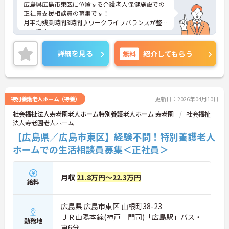
広島県広島市東区に位置する介護老人保健施設での
正社員支援相談員の募集です！
月平均残業時間3時間♪ワークライフバランスが整
った環境です！
ご興味のある方には、詳しく面接ポイント等お伝え
させていただきますので、お気軽にご相談くださ
詳細を見る
無料
紹介してもらう
い。
特別養護老人ホーム（特養）
更新日：2026年04月10日
社会福祉法人寿老園老人ホーム特別養護老人ホーム 寿老園
社会福祉
法人寿老園老人ホーム
【広島県／広島市東区】経験不問！特別養護老人
ホームでの生活相談員募集＜正社員＞
月収
21.8万円～22.3万円
給料
広島県 広島市東区 山根町38-23
ＪＲ山陽本線(神戸－門司)「広島駅」バス・
勤務地
車6分