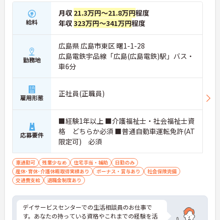
月収
21.3万円～21.8万円
程度
給料
年収
323万円～341万円
程度
広島県 広島市東区 曙1-1-28
広島電鉄宇品線「広島(広島電鉄)駅」バス・
勤務地
車6分
正社員(正職員)
雇用形態
■経験1年以上 ■介護福祉士・社会福祉士資
格 どちらか必須 ■普通自動車運転免許(AT
応募要件
限定可) 必須
車通勤可
残業少なめ
住宅手当・補助
日勤のみ
産休･育休･介護休暇取得実績あり
ボーナス・賞与あり
社会保険完備
交通費支給
退職金制度あり
デイサービスセンターでの生活相談員のお仕事で
す。あなたの持っている資格やこれまでの経験を活