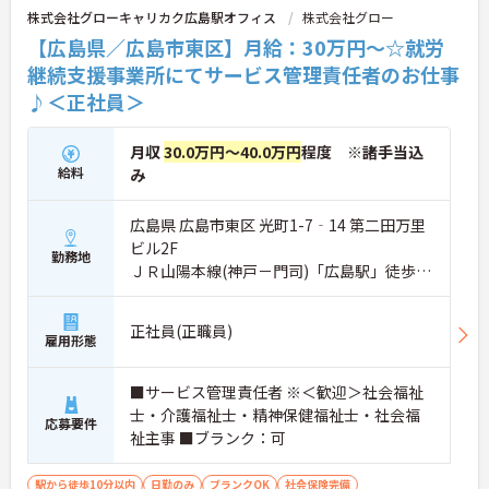
株式会社グローキャリカク広島駅オフィス
株式会社グロー
【広島県／広島市東区】月給：30万円～☆就労
継続支援事業所にてサービス管理責任者のお仕事
♪＜正社員＞
月収
30.0万円～40.0万円
程度 ※諸手当込
給料
み
広島県 広島市東区 光町1-7‐14 第二田万里
ビル2F
勤務地
ＪＲ山陽本線(神戸－門司)「広島駅」徒歩7
分
正社員(正職員)
雇用形態
■サービス管理責任者 ※＜歓迎＞社会福祉
士・介護福祉士・精神保健福祉士・社会福
応募要件
祉主事 ■ブランク：可
駅から徒歩10分以内
日勤のみ
ブランクOK
社会保険完備