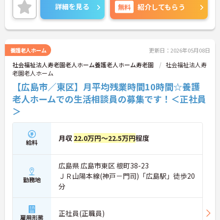
詳細をお話しいたしますのでお気軽にご相談くださ
詳細を見る
無料
紹介してもらう
い！
養護老人ホーム
更新日：2026年05月08日
社会福祉法人寿老園老人ホーム養護老人ホーム寿老園
社会福祉法人寿
老園老人ホーム
【広島市／東区】月平均残業時間10時間☆養護
老人ホームでの生活相談員の募集です！＜正社員
＞
月収
22.0万円～22.5万円
程度
給料
広島県 広島市東区 根町38-23
ＪＲ山陽本線(神戸－門司)「広島駅」徒歩20
勤務地
分
正社員(正職員)
雇用形態