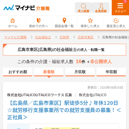
0
0
求人検索
会員登録
メニュー
ホーム
初めての方へ
面談会場一覧
保存した求人
最近見た求人
マイナビ介護職
社会福祉士
広島県
広島市東区
広島県の社会福祉
広島市東区(広島県)の社会福祉士
の求人・転職一覧
16
この条件の介護・福祉求人数
非公開求人
件 ＋
おすすめ順
新着順
月収順
年収順
更新日：2026年06月30日
株式会社LITALICOLITALICOワークス 広島
株式会社LITALICO
【広島県／広島市東区】駅徒歩5分♪年休120日
☆就労移行支援事業所での就労支援員の募集！＜
正社員＞