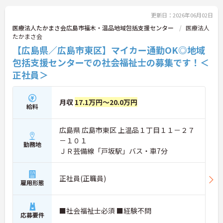
更新日：2026年06月02日
医療法人たかまさ会広島市福木・温品地域包括支援センター
医療法人
たかまさ会
【広島県／広島市東区】マイカー通勤OK◎地域
包括支援センターでの社会福祉士の募集です！＜
正社員＞
月収
17.1万円～20.0万円
給料
広島県 広島市東区 上温品１丁目１１－２７
－１０１
勤務地
ＪＲ芸備線「戸坂駅」バス・車7分
正社員(正職員)
雇用形態
■社会福祉士必須 ■経験不問
応募要件