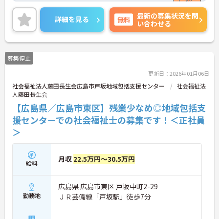
ご興味ある方には、面接対策ポイントなど、さらに
最新の募集状況を問
詳細をお話しいたしますのでお気軽にご相談くださ
詳細を見る
無料
い合わせる
い。
募集停止
更新日：2026年01月06日
社会福祉法人藤田長生会広島市戸坂地域包括支援センター
社会福祉法
人藤田長生会
【広島県／広島市東区】残業少なめ◎地域包括支
援センターでの社会福祉士の募集です！＜正社員
＞
月収
22.5万円～30.5万円
給料
広島県 広島市東区 戸坂中町2-29
勤務地
ＪＲ芸備線「戸坂駅」徒歩7分