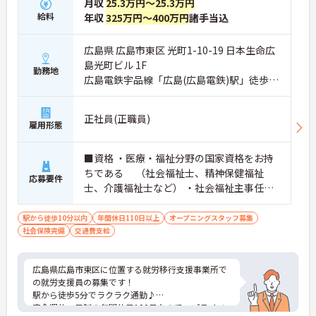
月収
25.3万円～25.3万円
給料
年収
325万円～400万円
諸手当込
広島県 広島市東区 光町1-10-19 日本生命広
島光町ビル 1F
勤務地
広島電鉄宇品線「広島(広島電鉄)駅」徒歩5
分
正社員(正職員)
雇用形態
■資格 ・医療・福祉分野の国家資格をお持
ちである （社会福祉士、精神保健福祉
応募要件
士、介護福祉士など） ・社会福祉主事任用
資格又はヘルパー2級をお持ちで、5年以上
の実務経験がある方 ■スキル ・PCの業務に
駅から徒歩10分以内
年間休日110日以上
オープニングスタッフ募集
社会保険完備
交通費支給
抵抗がない方 ・オフィス（エクセル・ワー
ド）の使用では簡単な関数やグラフ・表計
算の挿入ができる方 ・タイピングがスムー
広島県広島市東区に位置する就労移行支援事業所で
ズな方 ■その他 ・外部企業とのやりとりが
の就労支援員の募集です！
発生するため、企業間のやりとりに抵抗が
駅から徒歩5分でラクラク通勤♪
ない方
完全週休二日制の年間休日120日なので、プライベ