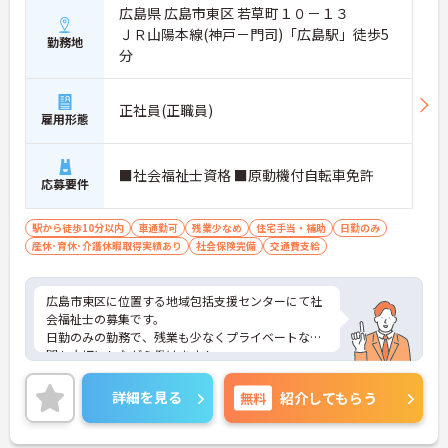
広島県 広島市東区 若草町１０－１３
ＪＲ山陽本線(神戸－門司)「広島駅」徒歩5
勤務地
分
正社員(正職員)
雇用形態
■社会福祉士資格 ■原動機付自転車免許
応募要件
駅から徒歩10分以内
車通勤可
残業少なめ
住宅手当・補助
日勤のみ
産休･育休･介護休暇取得実績あり
社会保険完備
交通費支給
広島市東区に位置する地域包括支援センターにて社
会福祉士の募集です。
日勤のみの勤務で、残業も少なくプライベートな時
間も大切にしながら働けます！
ご興味ある方には、面接のポイントなど、さらに詳
細をお話致しますのでお気軽にご相談ください。
詳細を見る
無料
紹介してもらう