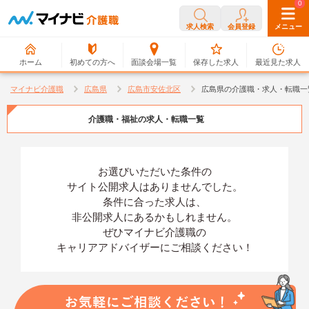
0
0
求人検索
会員登録
メニュー
ホーム
初めての方へ
面談会場一覧
保存した求人
最近見た求人
マイナビ介護職
広島県
広島市安佐北区
広島県の介護職・求人・転職一
介護職・福祉の求人・転職一覧
お選びいただいた条件の
サイト公開求人はありませんでした。
条件に合った求人は、
非公開求人にあるかもしれません。
ぜひマイナビ介護職の
キャリアアドバイザーにご相談ください！