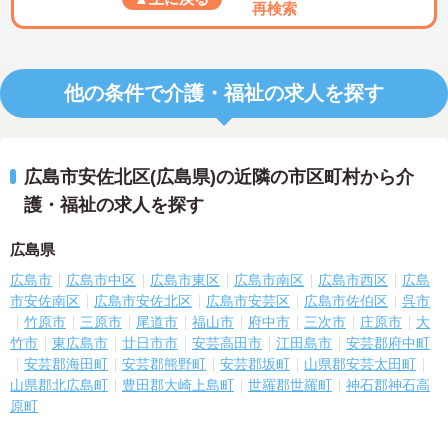
再検索
他の条件で介護・福祉の求人を探す
広島市安佐北区(広島県)の近隣の市区町村から介
護・福祉の求人を探す
広島県
広島市
広島市中区
広島市東区
広島市南区
広島市西区
広島
市安佐南区
広島市安佐北区
広島市安芸区
広島市佐伯区
呉市
竹原市
三原市
尾道市
福山市
府中市
三次市
庄原市
大
竹市
東広島市
廿日市市
安芸高田市
江田島市
安芸郡府中町
安芸郡海田町
安芸郡熊野町
安芸郡坂町
山県郡安芸太田町
山県郡北広島町
豊田郡大崎上島町
世羅郡世羅町
神石郡神石高
原町