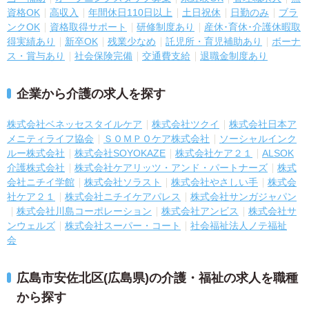
資格OK
高収入
年間休日110日以上
土日祝休
日勤のみ
ブラ
ンクOK
資格取得サポート
研修制度あり
産休･育休･介護休暇取
得実績あり
新卒OK
残業少なめ
託児所・育児補助あり
ボーナ
ス・賞与あり
社会保険完備
交通費支給
退職金制度あり
企業から介護の求人を探す
株式会社ベネッセスタイルケア
株式会社ツクイ
株式会社日本ア
メニティライフ協会
ＳＯＭＰＯケア株式会社
ソーシャルインク
ルー株式会社
株式会社SOYOKAZE
株式会社ケア２１
ALSOK
介護株式会社
株式会社ケアリッツ・アンド・パートナーズ
株式
会社ニチイ学館
株式会社ソラスト
株式会社やさしい手
株式会
社ケア２１
株式会社ニチイケアパレス
株式会社サンガジャパン
株式会社川島コーポレーション
株式会社アンビス
株式会社サ
ンウェルズ
株式会社スーパー・コート
社会福祉法人ノテ福祉
会
広島市安佐北区(広島県)の介護・福祉の求人を職種
から探す