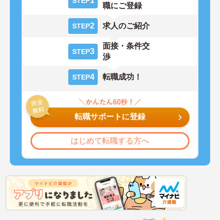
1
STEP
職にご登録
2
求人のご紹介
STEP
面接・条件交
3
STEP
渉
4
転職成功！
STEP
転職サポートに登録
はじめて転職する方へ