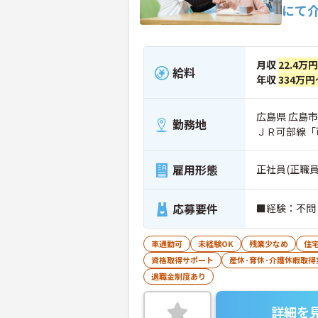
にて
月収
22.4万
給料
年収
334万円
広島県 広島市安
勤務地
ＪＲ可部線「
雇用形態
正社員(正職員
応募要件
車通勤可
未経験OK
残業少なめ
住
資格取得サポート
産休･育休･介護休暇取得
退職金制度あり
詳細を