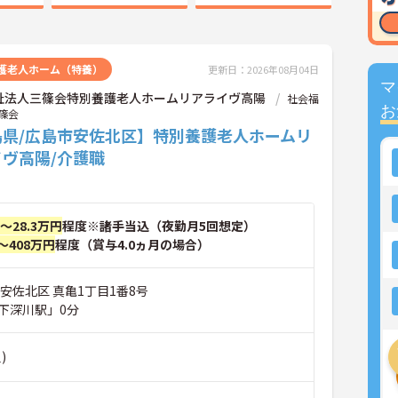
護老人ホーム（特養）
更新日：2026年08月04日
マ
祉法人三篠会特別養護老人ホームリアライヴ高陽
社会福
お
篠会
島県/広島市安佐北区】特別養護老人ホームリ
ヴ高陽/介護職
円～28.3万円
程度※諸手当込（夜勤月5回想定）
～408万円
程度（賞与4.0ヵ月の場合）
安佐北区 真亀1丁目1番8号
下深川駅」0分
)