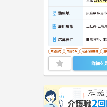
年収
261万円
勤務地
広島県 広島市
雇用形態
正社員(正職員
応募要件
■無資格、未
車通勤可
日勤のみ
社会保険完備
退
詳細を