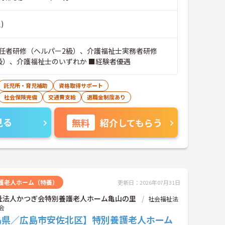
)
任者研修（ヘルパー2級）、介護福祉士実務者研修
級）、介護福祉士のいずれか ■経験者優遇
託児所・育児補助
資格取得サポート
社会保険完備
交通費支給
退職金制度あり
見る
無料
紹介してもらう
護老人ホーム（特養）
更新日：2026年07月31日
祉法人かつぎ会特別養護老人ホーム亀山の里
社会福祉法
会
島県／広島市安佐北区】特別養護老人ホーム