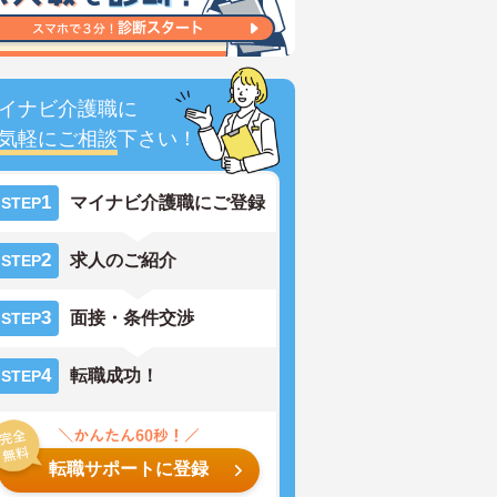
イナビ介護職に
気軽にご相談
下さい！
1
マイナビ介護職にご登録
STEP
2
求人のご紹介
STEP
3
面接・条件交渉
STEP
4
転職成功！
STEP
転職サポートに登録