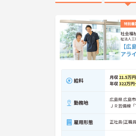
特別養
社会福
祉法人三
【広
アライ
月収
21.5万
給料
年収
322万円
広島県 広島市
勤務地
ＪＲ芸備線「
雇用形態
正社員(正職員