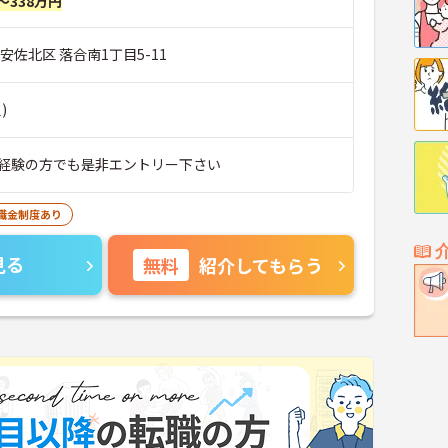
～338万円
安佐北区 落合南1丁目5-11
)
経験の方でも是非エントリー下さい
職金制度あり
見る
無料
紹介してもらう