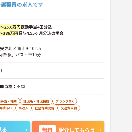
介護職員の求人です
円～25.6万円
夜勤手当4回分込
～386万円
賞与4.55ヶ月分込の場合
佐北区 亀山9-10-25
可部駅」バス・車10分
)
■経験：不問 ■資格：不問
宅手当・補助
託児所・育児補助
ブランクOK
実績あり
高収入
社会保険完備
交通費支給
見る
無料
紹介してもらう