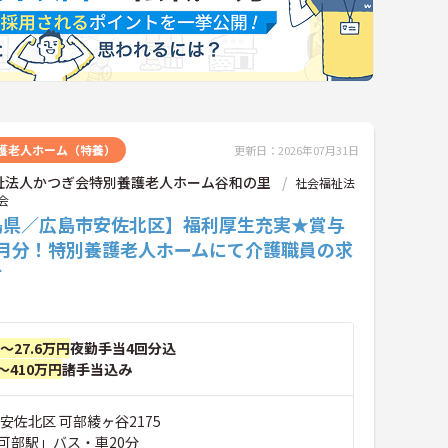
護老人ホーム（特養）
更新日：2026年07月31日
祉法人かつぎ会特別養護老人ホーム谷和の里
社会福祉法
会
島県／広島市安佐北区】福利厚生充実★賞与
ヶ月分！特別養護老人ホームにて介護職員の求
す
円～27.6万円
夜勤手当4回分込
～410万円
諸手当込み
安佐北区 可部綾ヶ谷2175
可部駅」バス・車20分