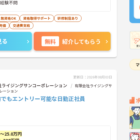
■経験不問
無資格OK
資格取得サポート
研修制度あり
完備
交通費支給
見る
無料
紹介してもらう
更新日：2026年08月03日
社ライジングサンコーポレーション
有限会社ライジングサ
レーション
験でもエントリー可能な日勤正社員
円～25.0万円