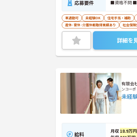
応募要件
■資格不問 
車通勤可
未経験OK
住宅手当・補助
産休･育休･介護休暇取得実績あり
社会保険
詳細を
有限会
ンコーポ
未経
月収
18.9万
給料