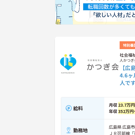
特別養
社会福
人かつぎ
【広
4.6
人で
月収
23.7万
給料
年収
352万円
広島県 広島市
勤務地
ＪＲ可部線「