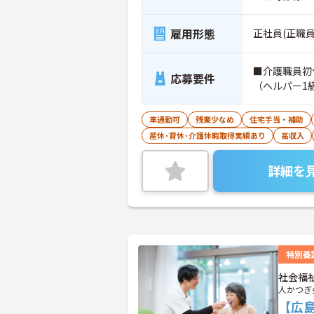
雇用形態
正社員(正職員
■介護職員初
応募要件
（ヘルパー1
車通勤可
残業少なめ
住宅手当・補助
産休･育休･介護休暇取得実績あり
高収入
詳細を
特別養
社会福
人かつぎ
【広