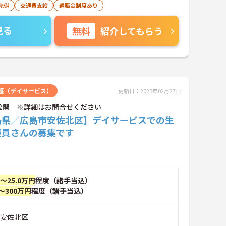
完備
交通費支給
退職金制度あり
見る
無料
紹介してもらう
護（デイサービス）
更新日：2025年02月27日
公開 ※詳細はお問合せください
島県／広島市安佐北区】デイサービスでの生
談員さんの募集です
円～25.0万円
程度（諸手当込）
～300万円
程度（諸手当込）
市安佐北区