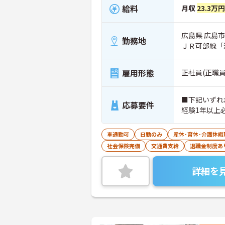
給料
月収
23.3万円
広島県 広島市
勤務地
ＪＲ可部線「
雇用形態
正社員(正職員
■下記いずれ
応募要件
経験1年以上
車通勤可
日勤のみ
産休･育休･介護休
社会保険完備
交通費支給
退職金制度あ
詳細を