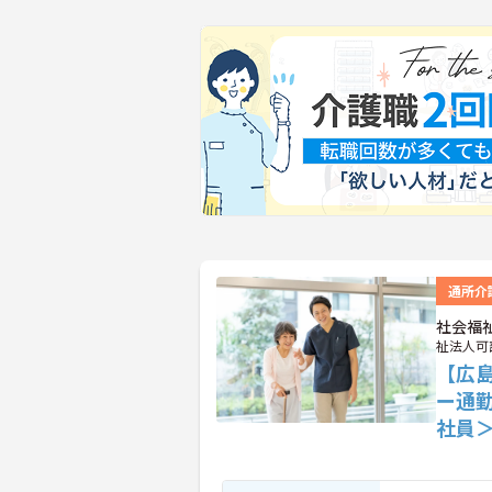
通所介
社会福
祉法人可
【広
ー通
社員