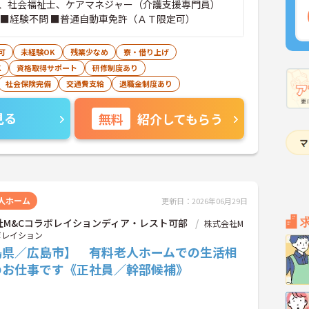
、社会福祉士、ケアマネジャー（介護支援専門員）
 ■経験不問 ■普通自動車免許（ＡＴ限定可）
可
未経験OK
残業少なめ
寮・借り上げ
K
資格取得サポート
研修制度あり
社会保険完備
交通費支給
退職金制度あり
見る
無料
紹介してもらう
人ホーム
更新日：2026年06月29日
社M&Cコラボレイションディア・レスト可部
株式会社M
ボレイション
島県／広島市】 有料老人ホームでの生活相
のお仕事です《正社員／幹部候補》