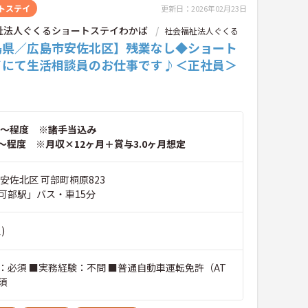
トステイ
更新日：2026年02月23日
祉法人ぐくるショートステイわかば
社会福祉法人ぐくる
島県／広島市安佐北区】残業なし◆ショート
イにて生活相談員のお仕事です♪＜正社員＞
～程度 ※諸手当込み
～程度 ※月収×12ヶ月＋賞与3.0ヶ月想定
安佐北区 可部町桐原823
可部駅」バス・車15分
)
：必須 ■実務経験：不問 ■普通自動車運転免許（AT
須