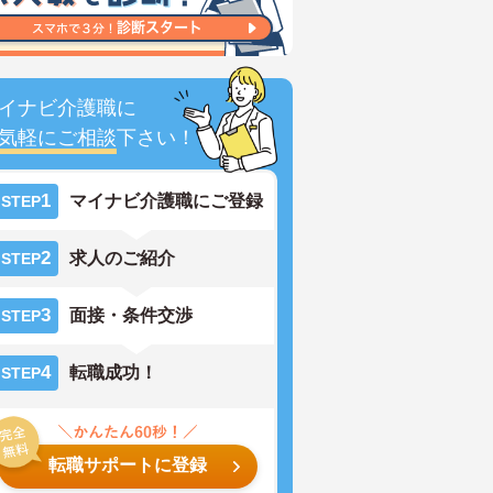
イナビ介護職に
気軽にご相談
下さい！
1
マイナビ介護職にご登録
STEP
2
求人のご紹介
STEP
3
面接・条件交渉
STEP
4
転職成功！
STEP
転職サポートに登録