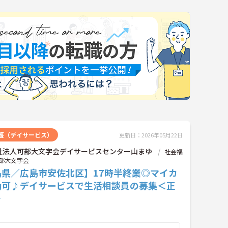
護（デイサービス）
更新日：2026年05月22日
祉法人可部大文字会デイサービスセンター山まゆ
社会福
部大文字会
島県／広島市安佐北区】17時半終業◎マイカ
勤可♪デイサービスで生活相談員の募集＜正
＞