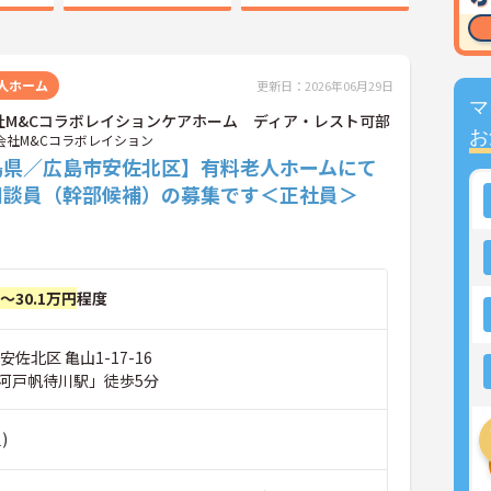
人ホーム
更新日：2026年06月29日
マ
社M&Cコラボレイションケアホーム ディア・レスト可部
お
会社M&Cコラボレイション
島県／広島市安佐北区】有料老人ホームにて
相談員（幹部候補）の募集です＜正社員＞
円～30.1万円
程度
佐北区 亀山1-17-16
河戸帆待川駅」徒歩5分
)