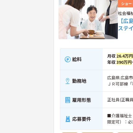
ショー
社会福
【広
ステ
月収
26.4万円
給料
年収
390万円
広島県 広島市
勤務地
ＪＲ可部線「
雇用形態
正社員(正職員
■介護福祉士
応募要件
限定可）：必