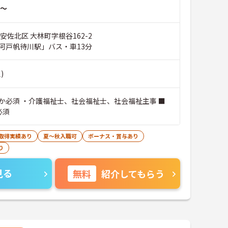
～
安佐北区 大林町字根谷162-2
河戸帆待川駅」バス・車13分
)
か必須 ・介護福祉士、社会福祉士、社会福祉主事 ■
必須
暇取得実績あり
夏～秋入職可
ボーナス・賞与あり
り
見る
無料
紹介してもらう