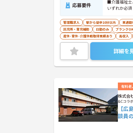
■介護福祉士
応募要件
いずれか必須
管理職求人
駅から徒歩10分以内
車通勤
託児所・育児補助
日勤のみ
ブランクO
産休･育休･介護休暇取得実績あり
高収入
詳細を
有料老
株式会
&Cコラ
【広
談員