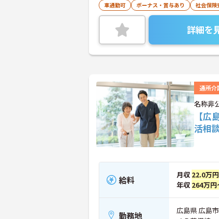
車通勤可
ボーナス・賞与あり
社会保険
詳細を
通所介
名称非
【広
活相
月収
22.0万
給料
年収
264万円
広島県 広島
勤務地