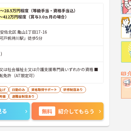
円～28.5万円
程度（等級手当・資格手当込）
～412万円
程度（賞与3.0ヵ月の場合）
安佐北区 亀山1丁目17-16
河戸帆待川駅」徒歩5分
)
又は社会福祉士又は介護支援専門員いずれかの資格 ■
転免許（AT限定可）
上げ
日勤のみ
資格取得サポート
研修制度あり
完備
退職金制度あり
見る
無料
紹介してもらう