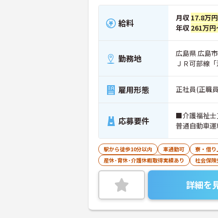
月収
17.8万
給料
年収
261万円
広島県 広島市
勤務地
ＪＲ可部線「
雇用形態
正社員(正職員
■介護福祉士
応募要件
普通自動車運
駅から徒歩10分以内
車通勤可
寮・借り
産休･育休･介護休暇取得実績あり
社会保険
詳細を