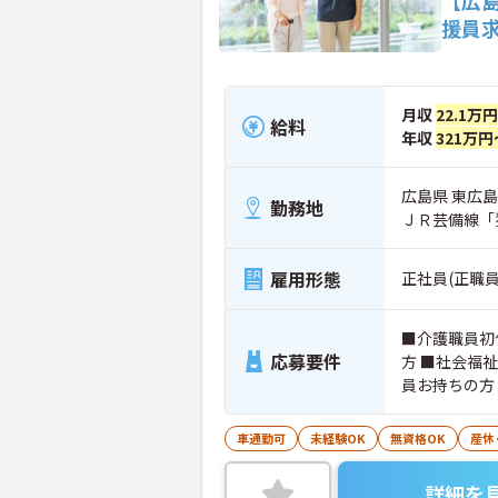
【広
援員
月収
22.1万
給料
年収
321万円
広島県 東広島市
勤務地
ＪＲ芸備線「
雇用形態
正社員(正職員
■介護職員初
応募要件
方 ■社会福
車通勤可
未経験OK
無資格OK
産休
詳細を