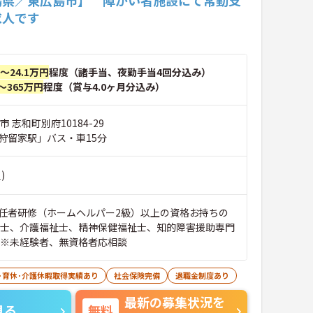
島県／東広島市】 障がい者施設にて常勤支
求人です
円～24.1万円
程度（諸手当、夜勤手当4回分込み）
～365万円
程度（賞与4.0ヶ月分込み）
 志和町別府10184-29
狩留家駅」バス・車15分
)
任者研修（ホームヘルパー2級）以上の資格お持ちの
祉士、介護福祉士、精神保健福祉士、知的障害援助専門
員お持ちの方 ※未経験者、無資格者応相談
･育休･介護休暇取得実績あり
社会保険完備
退職金制度あり
最新の募集状況を
見る
無料