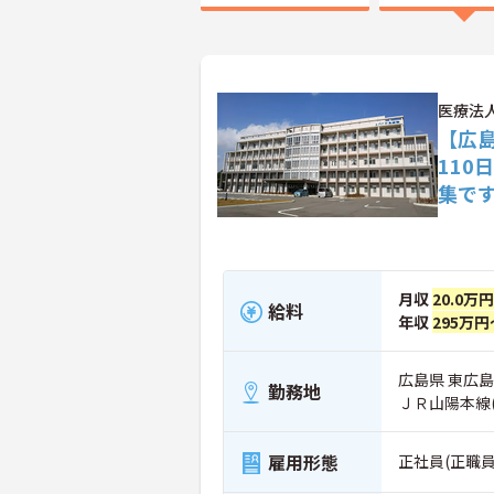
医療法
【広
11
集で
月収
20.0万
給料
年収
295万円
広島県 東広島
勤務地
ＪＲ山陽本線
雇用形態
正社員(正職員