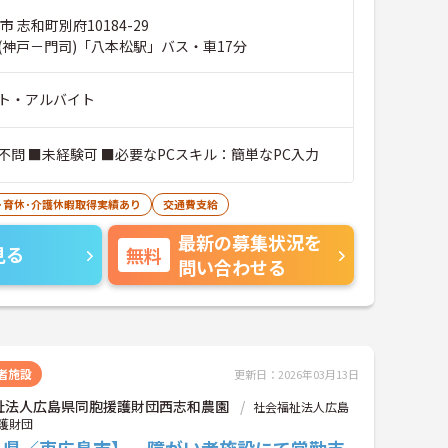
 志和町別府10184-29
(神戸－門司)「八本松駅」バス・車17分
ト・アルバイト
不問 ■未経験可 ■必要なPCスキル：簡単なPC入力
･育休･介護休暇取得実績あり
交通費支給
最新の募集状況を
見る
無料
問い合わせる
者施設
更新日：2026年03月13日
祉法人広島県同胞援護財団西志和農園
社会福祉法人広島
護財団