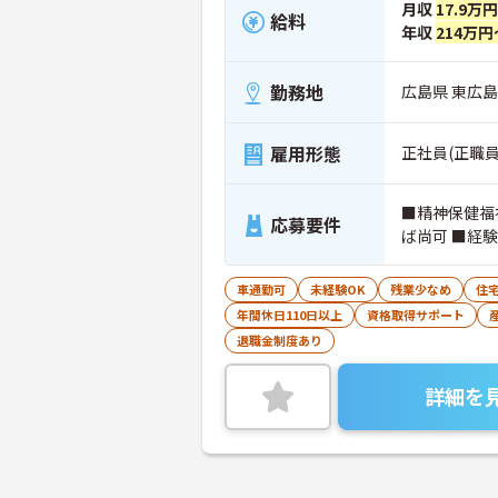
月収
17.9万
給料
年収
214万円
勤務地
広島県 東広島
雇用形態
正社員(正職員
■精神保健福
応募要件
ば尚可 ■経
車通勤可
未経験OK
残業少なめ
住
年間休日110日以上
資格取得サポート
退職金制度あり
詳細を