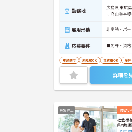
広島県 東広島市
勤務地
ＪＲ山陽本線
雇用形態
非常勤・パー
応募要件
■免許・資格
車通勤可
未経験OK
無資格OK
産休
詳細を
募集停止
障がい
社会福
県同胞援