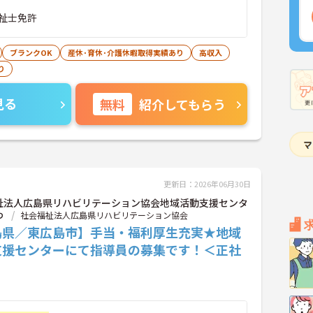
祉士免許
ブランクOK
産休･育休･介護休暇取得実績あり
高収入
り
見る
無料
紹介してもらう
更新日：2026年06月30日
祉法人広島県リハビリテーション協会地域活動支援センタ
わ
社会福祉法人広島県リハビリテーション協会
島県／東広島市】手当・福利厚生充実★地域
支援センターにて指導員の募集です！＜正社