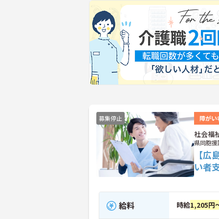
募集停止
障がい
社会福
県同胞援
【広
い者
給料
時給
1,205円