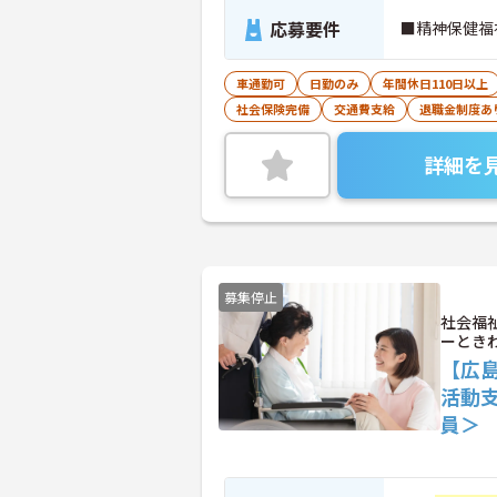
応募要件
■精神保健福
車通勤可
日勤のみ
年間休日110日以上
社会保険完備
交通費支給
退職金制度あ
詳細を
募集停止
社会福
ーとき
【広
活動
員＞