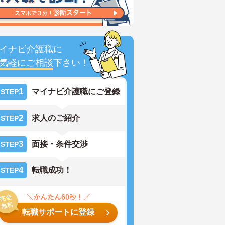
イナビ介護職に
気軽にご相談
下さい！
1
マイナビ介護職にご登録
STEP
2
求人のご紹介
STEP
3
面接・条件交渉
STEP
4
転職成功！
STEP
転職サポートに登録