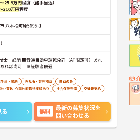
円～25.9万円
程度（諸手当込）
～310万円
程度
市 八本松町原5695-1
)
祉士 必須 ■普通自動車運転免許（AT限定可）あれ
験あれば尚可 ※経験者優遇
宅手当・補助
託児所・育児補助
日勤のみ
産休･育休･介護休暇取得実績あり
社会保険完備
交通費支給
最新の募集状況を
見る
無料
問い合わせる