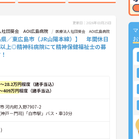
更新日：2026年03月25日
マ
人社団葵会 AOI広島病院
医療法人社団葵会 AOI広島病院
島県／東広島市（JR山陽本線）】 年間休日
お
0日以上◎精神科病院にて精神保健福祉士の募
す！
円～28.2万円
程度（諸手当込）
～409万円
程度（諸手当込）
市 河内町入野7907-2
(神戸－門司)「白市駅」バス・車10分
)