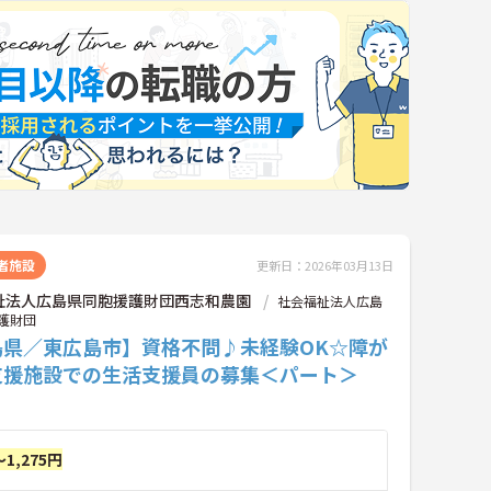
者施設
更新日：2026年03月13日
祉法人広島県同胞援護財団西志和農園
社会福祉法人広島
護財団
島県／東広島市】資格不問♪未経験OK☆障が
支援施設での生活支援員の募集＜パート＞
～1,275円