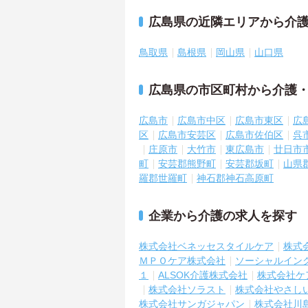
広島県の近隣エリアから介
鳥取県
島根県
岡山県
山口県
広島県の市区町村から介護
広島市
広島市中区
広島市東区
広
区
広島市安芸区
広島市佐伯区
呉
庄原市
大竹市
東広島市
廿日市
町
安芸郡熊野町
安芸郡坂町
山県
羅郡世羅町
神石郡神石高原町
企業から介護の求人を探す
株式会社ベネッセスタイルケア
株式
ＭＰＯケア株式会社
ソーシャルイン
１
ALSOK介護株式会社
株式会社ケ
株式会社ソラスト
株式会社やさし
株式会社サンガジャパン
株式会社川