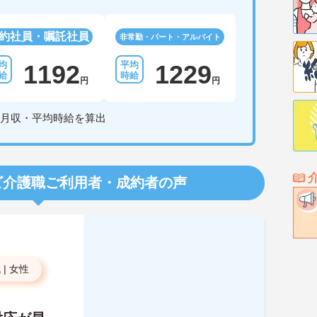
約社員・嘱託社員
非常勤・パート・アルバイト
1192
1229
円
円
月収・平均時給を算出
ビ介護職
ご利用者・成約者の声
代
|
女性