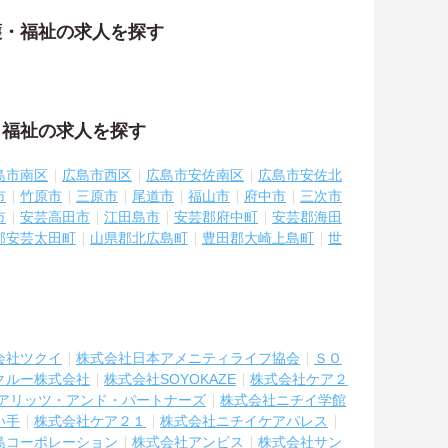
護・福祉の求人を探す
・福祉の求人を探す
島市南区
広島市西区
広島市安佐南区
広島市安佐北
市
竹原市
三原市
尾道市
福山市
府中市
三次市
市
安芸高田市
江田島市
安芸郡府中町
安芸郡海田
郡安芸太田町
山県郡北広島町
豊田郡大崎上島町
世
会社ツクイ
株式会社日本アメニティライフ協会
ＳＯ
クルー株式会社
株式会社SOYOKAZE
株式会社ケア２
アリッツ・アンド・パートナーズ
株式会社ニチイ学館
い手
株式会社ケア２１
株式会社ニチイケアパレス
島コーポレーション
株式会社アンビス
株式会社サン