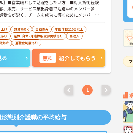
ル】■営業職として活躍をしたい方 ■対人折衝経験
客、販売、サービス業出身者で活躍中のメンバー多
感受性が鋭く、チームを成功に導くためにメンバーに
かけられる方 【求められる人物像】■指示待ちではな
え抜き、それを行動に移せる方■物事を柔軟に受け入
り上げ
無資格OK
日勤のみ
年間休日110日以上
目的意識が高い方
度あり
産休･育休･介護休暇取得実績あり
高収入
費支給
退職金制度あり
見る
無料
紹介してもらう
1
用形態別介護職の平均給与