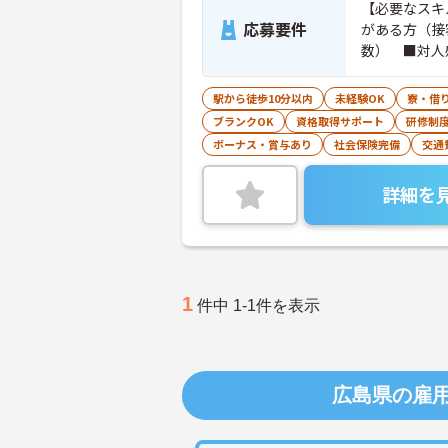
【必要なスキ
応募要件
がある方（接
数） ■対人
情熱的に働き
く、自分で考
駅から徒歩10分以内
未経験OK
寮・借
れられる方■
ブランクOK
資格取得サポート
研修制
ボーナス・賞与あり
社会保険完備
交通
詳細を
1
件中 1-1件を表示
広島県の雇