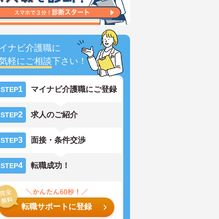
イナビ介護職に
気軽にご相談
下さい！
1
マイナビ介護職にご登録
STEP
2
求人のご紹介
STEP
3
面接・条件交渉
STEP
4
転職成功！
STEP
転職サポートに登録