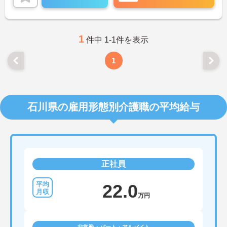
さらに各種手当もあるのは嬉しいポイントです◎フ
ォロー体制もあり、経験に関わらず安心してスター
トできます。
こちらの求人にご興味がございましたら面接のポイ
ントもお伝えしますので是非ご応募お待ちしており
1
件中 1-1件を表示
ます。
1
石川県の雇用形態別介護職の平均給与
正社員
22.0
万円