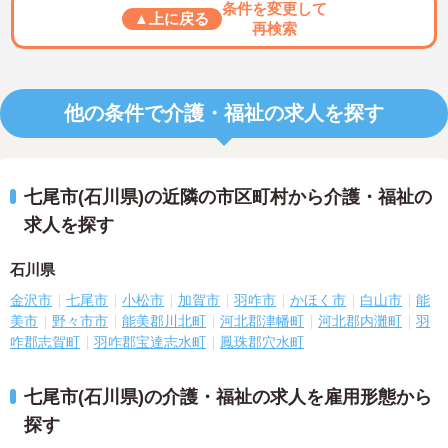
条件を変更して
▲上に戻る
再検索
他の条件で介護・福祉の求人を探す
七尾市(石川県)の近隣の市区町村から介護・福祉の
求人を探す
石川県
金沢市
七尾市
小松市
加賀市
羽咋市
かほく市
白山市
能
美市
野々市市
能美郡川北町
河北郡津幡町
河北郡内灘町
羽
咋郡志賀町
羽咋郡宝達志水町
鳳珠郡穴水町
七尾市(石川県)の介護・福祉の求人を雇用形態から
探す