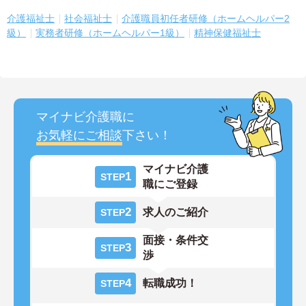
介護福祉士
社会福祉士
介護職員初任者研修（ホームヘルパー2
級）
実務者研修（ホームヘルパー1級）
精神保健福祉士
マイナビ介護職に
お気軽にご相談
下さい！
マイナビ介護
1
STEP
職にご登録
2
求人のご紹介
STEP
面接・条件交
3
STEP
渉
4
転職成功！
STEP