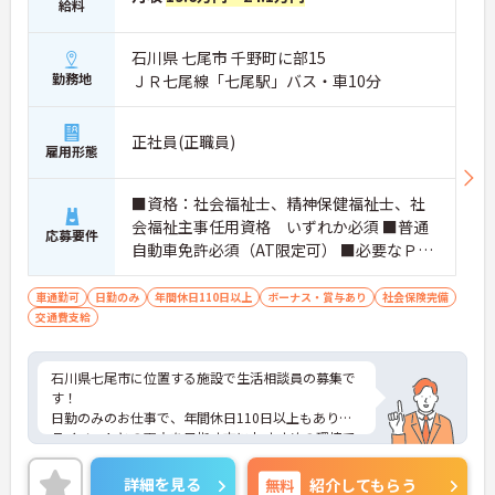
給料
石川県 七尾市 千野町に部15
勤務地
ＪＲ七尾線「七尾駅」バス・車10分
正社員(正職員)
雇用形態
■資格：社会福祉士、精神保健福祉士、社
会福祉主事任用資格 いずれか必須 ■普通
応募要件
自動車免許必須（AT限定可） ■必要なＰＣ
スキル：エクセル・ワードなど日常記録業
務スキル必須
車通勤可
日勤のみ
年間休日110日以上
ボーナス・賞与あり
社会保険完備
交通費支給
石川県七尾市に位置する施設で生活相談員の募集で
す！
日勤のみのお仕事で、年間休日110日以上もありプ
ライベートとの両立を目指す方におすすめの環境で
す◎マイカーでの通勤もOK！昇給や賞与制度があ
り、頑張りが評価されてしっかりと還元されます。
詳細を見る
無料
紹介してもらう