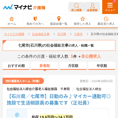
0
0
求人検索
会員登録
メニュー
ホーム
初めての方へ
面談会場一覧
保存した求人
最近見た求人
マイナビ介護職
社会福祉主事
石川県
七尾市
石川県の社会福祉主
七尾市(石川県)の社会福祉主事
の求人・転職一覧
1
この条件の介護・福祉求人数
非公開求人
件 ＋
おすすめ順
新着順
月収順
年収順
特別養護老人ホーム（特養）
更新日：2026年08月03日
社会福祉法人緑会介護老人福祉施設 千寿苑
社会福祉法人緑会
【石川県／七尾市】日勤のみ♪マイカー通勤可◎
施設で生活相談員の募集です〈正社員〉
月収
19.6万円～24.1万円