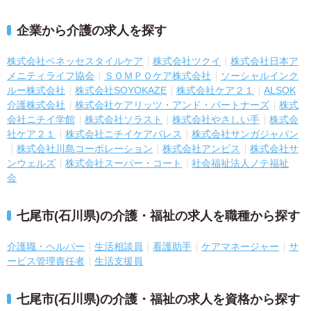
企業から介護の求人を探す
株式会社ベネッセスタイルケア
株式会社ツクイ
株式会社日本ア
メニティライフ協会
ＳＯＭＰＯケア株式会社
ソーシャルインク
ルー株式会社
株式会社SOYOKAZE
株式会社ケア２１
ALSOK
介護株式会社
株式会社ケアリッツ・アンド・パートナーズ
株式
会社ニチイ学館
株式会社ソラスト
株式会社やさしい手
株式会
社ケア２１
株式会社ニチイケアパレス
株式会社サンガジャパン
株式会社川島コーポレーション
株式会社アンビス
株式会社サ
ンウェルズ
株式会社スーパー・コート
社会福祉法人ノテ福祉
会
七尾市(石川県)の介護・福祉の求人を職種から探す
介護職・ヘルパー
生活相談員
看護助手
ケアマネージャー
サ
ービス管理責任者
生活支援員
七尾市(石川県)の介護・福祉の求人を資格から探す