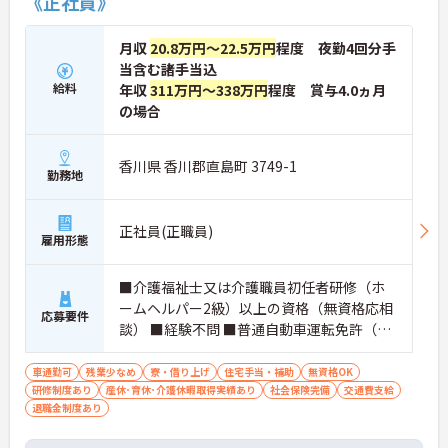
《正社員》
月収
20.8万円～22.5万円
程度 夜勤4回分手
当含む諸手当込
給料
年収
311万円～338万円
程度 賞与4.0ヵ月
の場合
香川県 香川郡直島町 3749-1
勤務地
正社員(正職員)
雇用形態
■介護福祉士又は介護職員初任者研修（ホ
ームヘルパー2級）以上の資格（無資格応相
応募要件
談） ■経験不問 ■普通自動車運転免許（AT
限定可）
車通勤可
残業少なめ
寮・借り上げ
住宅手当・補助
無資格OK
研修制度あり
産休･育休･介護休暇取得実績あり
社会保険完備
交通費支給
退職金制度あり