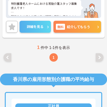
特別養護老人ホームにおける常勤介護スタッフ募集
求人です！
残業少なめでお仕事の後の時間も有効に使えます！
単身用の住宅完備で住込みでの勤務も可能！
詳細を見る
無料
紹介してもらう
ご興味ある方には、面接のポイントなど、さらに詳
細をお話致しますのでお気軽にご相談ください。
1
件中 1-1件を表示
1
香川県の雇用形態別介護職の平均給与
正社員