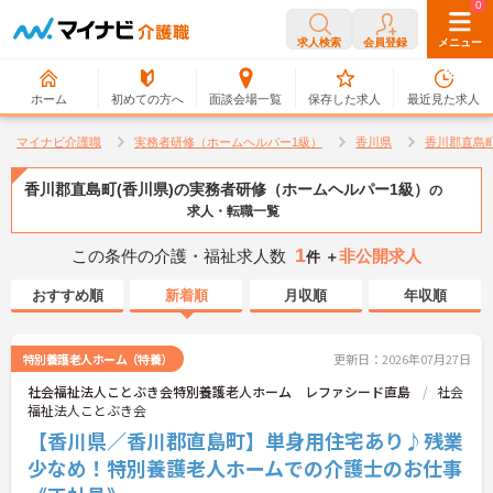
0
0
求人検索
会員登録
メニュー
ホーム
初めての方へ
面談会場一覧
保存した求人
最近見た求人
マイナビ介護職
実務者研修（ホームヘルパー1級）
香川県
香川郡直島
香川郡直島町(香川県)の実務者研修（ホームヘルパー1級）
の
求人・転職一覧
1
この条件の介護・福祉求人数
非公開求人
件 ＋
おすすめ順
新着順
月収順
年収順
特別養護老人ホーム（特養）
更新日：2026年07月27日
社会福祉法人ことぶき会特別養護老人ホーム レファシード直島
社会
福祉法人ことぶき会
【香川県／香川郡直島町】単身用住宅あり♪残業
少なめ！特別養護老人ホームでの介護士のお仕事