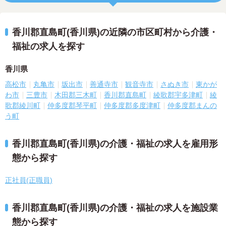
香川郡直島町(香川県)の近隣の市区町村から介護・
福祉の求人を探す
香川県
高松市
丸亀市
坂出市
善通寺市
観音寺市
さぬき市
東かが
わ市
三豊市
木田郡三木町
香川郡直島町
綾歌郡宇多津町
綾
歌郡綾川町
仲多度郡琴平町
仲多度郡多度津町
仲多度郡まんの
う町
香川郡直島町(香川県)の介護・福祉の求人を雇用形
態から探す
正社員(正職員)
香川郡直島町(香川県)の介護・福祉の求人を施設業
態から探す