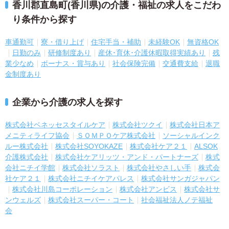
香川郡直島町(香川県)の介護・福祉の求人をこだわ
り条件から探す
車通勤可
寮・借り上げ
住宅手当・補助
未経験OK
無資格OK
日勤のみ
研修制度あり
産休･育休･介護休暇取得実績あり
残
業少なめ
ボーナス・賞与あり
社会保険完備
交通費支給
退職
金制度あり
企業から介護の求人を探す
株式会社ベネッセスタイルケア
株式会社ツクイ
株式会社日本ア
メニティライフ協会
ＳＯＭＰＯケア株式会社
ソーシャルインク
ルー株式会社
株式会社SOYOKAZE
株式会社ケア２１
ALSOK
介護株式会社
株式会社ケアリッツ・アンド・パートナーズ
株式
会社ニチイ学館
株式会社ソラスト
株式会社やさしい手
株式会
社ケア２１
株式会社ニチイケアパレス
株式会社サンガジャパン
株式会社川島コーポレーション
株式会社アンビス
株式会社サ
ンウェルズ
株式会社スーパー・コート
社会福祉法人ノテ福祉
会