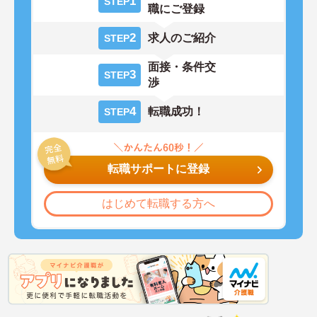
1
STEP
職にご登録
2
求人のご紹介
STEP
面接・条件交
3
STEP
渉
4
転職成功！
STEP
転職サポートに登録
はじめて転職する方へ