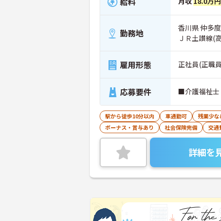
給料
月収
18.0万円
香川県 仲多度
勤務地
ＪＲ土讃線(
雇用形態
正社員(正職員
応募要件
■介護福祉士
駅から徒歩10分以内
車通勤可
残業少な
ボーナス・賞与あり
社会保険完備
交通
詳細を