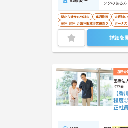
応募要件
ンクのある方
駅から徒歩10分以内
車通勤可
未経験O
産休･育休･介護休暇取得実績あり
ボーナス
詳細を
通所介
医療法
けお会
【香
程度
正社