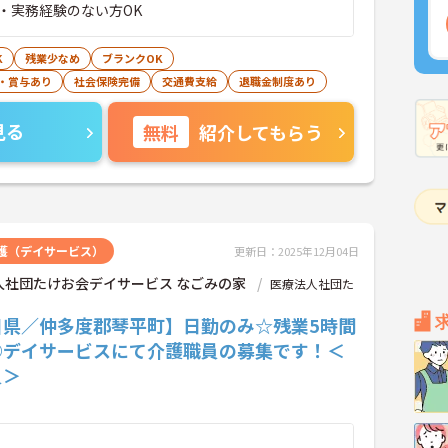
・実務経験のない方OK
K
残業少なめ
ブランクOK
・賞与あり
社会保険完備
交通費支給
退職金制度あり
見る
無料
紹介してもらう
護（デイサービス）
更新日：2025年12月04日
人社団たけお会デイサービス なごみの家
医療法人社団た
川県／仲多度郡琴平町】日勤のみ☆残業5時間
◎デイサービスにて介護職員の募集です！＜
員＞