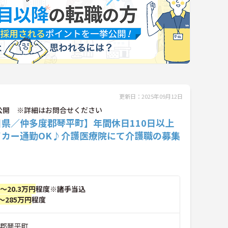
更新日：2025年09月12日
公開 ※詳細はお問合せください
川県／仲多度郡琴平町】年間休日110日以上
イカー通勤OK♪介護医療院にて介護職の募集
！
円～20.3万円
程度※諸手当込
～285万円
程度
度郡琴平町