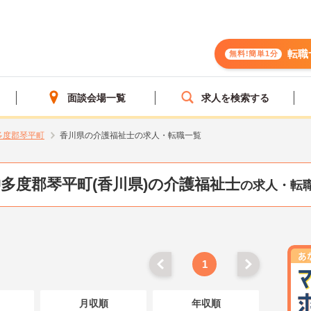
転職
無料!簡単1分
面談会場一覧
求人を検索する
多度郡琴平町
香川県の介護福祉士の求人・転職一覧
多度郡琴平町(香川県)の介護福祉士
の求人・転
1
月収順
年収順