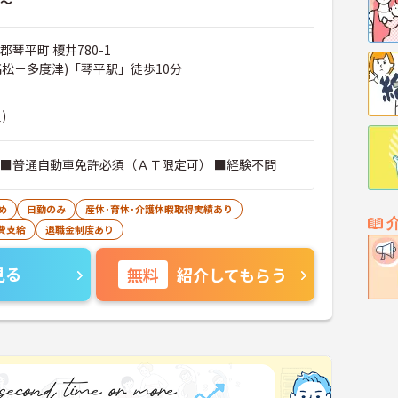
～
郡琴平町 榎井780-1
高松－多度津)「琴平駅」徒歩10分
)
 ■普通自動車免許必須（ＡＴ限定可） ■経験不問
め
日勤のみ
産休･育休･介護休暇取得実績あり
費支給
退職金制度あり
見る
無料
紹介してもらう