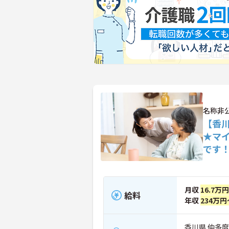
名称非
【香
★マ
です
月収
16.7万
給料
年収
234万円
香川県 仲多