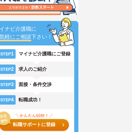
イナビ介護職に
気軽にご相談
下さい！
1
マイナビ介護職にご登録
STEP
2
求人のご紹介
STEP
3
面接・条件交渉
STEP
4
転職成功！
STEP
転職サポートに登録