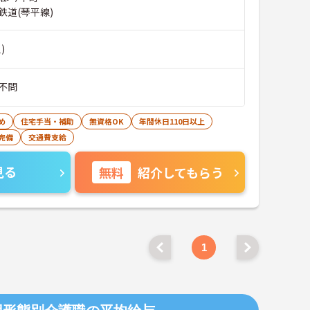
鉄道(琴平線)
)
不問
め
住宅手当・補助
無資格OK
年間休日110日以上
完備
交通費支給
見る
無料
紹介してもらう
1