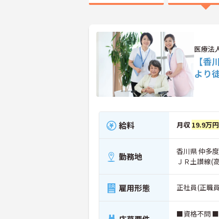
医療法
【香
より
給料
月収
19.9万
香川県 仲多
勤務地
ＪＲ土讃線(
雇用形態
正社員(正職員
■資格不問 