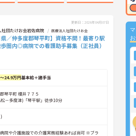
更新日：2026年04月07日
マ
人社団たけお会岩佐病院
医療法人社団たけお会
川県／仲多度郡琴平町】資格不問！最寄り駅
お
徒歩圏内◎病院での看護助手募集（正社員）
円～24.9万円
基本給＋諸手当
度郡琴平町 榎井７７５
高松－多度津)「琴平駅」徒歩10分
)
■病院や介護施設での介護実務経験あれば尚可 ※ブラ