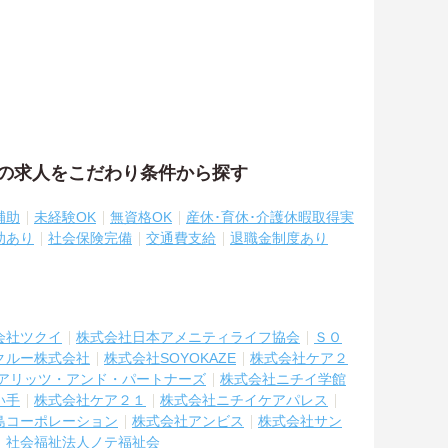
祉の求人をこだわり条件から探す
補助
未経験OK
無資格OK
産休･育休･介護休暇取得実
助あり
社会保険完備
交通費支給
退職金制度あり
会社ツクイ
株式会社日本アメニティライフ協会
ＳＯ
クルー株式会社
株式会社SOYOKAZE
株式会社ケア２
アリッツ・アンド・パートナーズ
株式会社ニチイ学館
い手
株式会社ケア２１
株式会社ニチイケアパレス
島コーポレーション
株式会社アンビス
株式会社サン
社会福祉法人ノテ福祉会