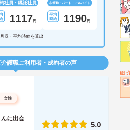
約社員・嘱託社員
非常勤・パート・アルバイト
1117
1190
円
円
月収・平均時給を算出
ビ介護職
ご利用者・成約者の声
代
|
女性
さんに出会
5.0