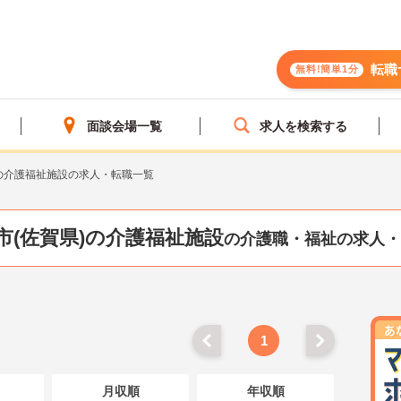
転職
無料!簡単1分
面談会場一覧
求人を検索する
の介護福祉施設の求人・転職一覧
市(佐賀県)の介護福祉施設
の介護職・福祉の求人・
1
月収順
年収順