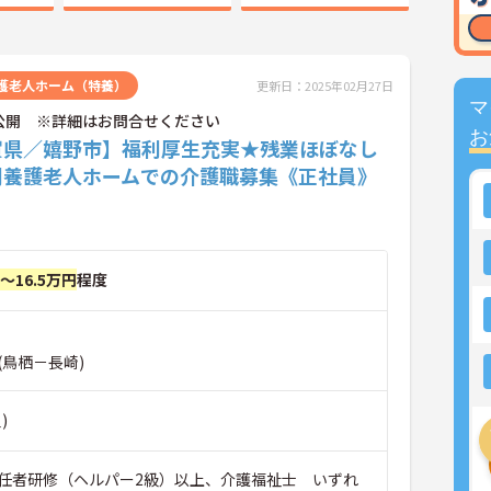
護老人ホーム（特養）
更新日：2025年02月27日
マ
公開 ※詳細はお問合せください
お
賀県／嬉野市】福利厚生充実★残業ほぼなし
別養護老人ホームでの介護職募集《正社員》
円～16.5万円
程度
(鳥栖－長崎)
)
任者研修（ヘルパー2級）以上、介護福祉士 いずれ