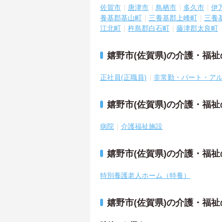
佐賀市
唐津市
鳥栖市
多久市
伊
養基郡基山町
三養基郡上峰町
三養
江北町
杵島郡白石町
藤津郡太良町
嬉野市(佐賀県)の介護・福
正社員(正職員)
非常勤・パート・ア
嬉野市(佐賀県)の介護・福
病院
介護福祉施設
嬉野市(佐賀県)の介護・福
特別養護老人ホーム（特養）
嬉野市(佐賀県)の介護・福