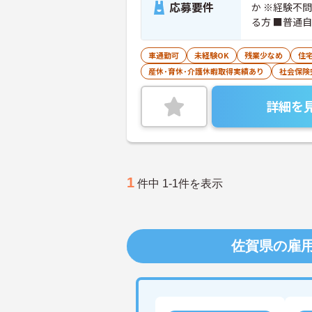
応募要件
か ※経験不
る方 ■普通
車通勤可
未経験OK
残業少なめ
住
産休･育休･介護休暇取得実績あり
社会保険
詳細を
1
件中 1-1件を表示
佐賀県の雇