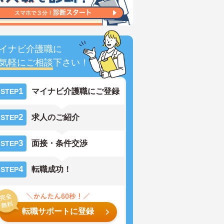
イナビ介護職に
気軽にご相談
下さい！
1
マイナビ介護職にご登録
STEP
2
求人のご紹介
STEP
3
面接・条件交渉
STEP
4
転職成功！
STEP
転職サポートに登録