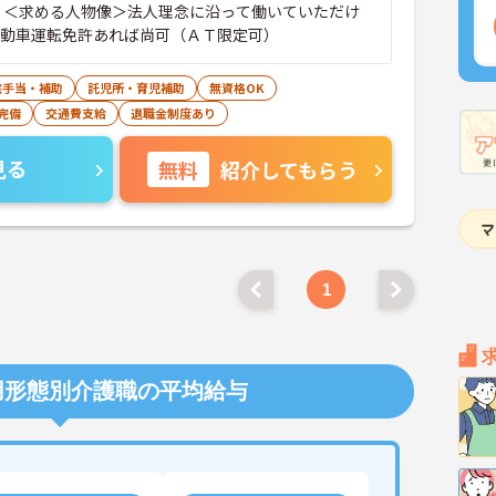
問 ＜求める人物像＞法人理念に沿って働いていただけ
自動車運転免許あれば尚可（ＡＴ限定可）
宅手当・補助
託児所・育児補助
無資格OK
完備
交通費支給
退職金制度あり
見る
無料
紹介してもらう
1
用形態別介護職の平均給与