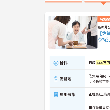
特別養
名称非
【佐
◎特
給料
月収
14.0万
佐賀県 嬉野市
勤務地
ＪＲ長崎本線
雇用形態
正社員(正職員
■介護職員初