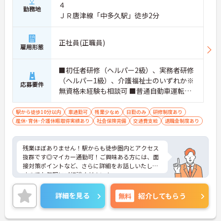
４
勤務地
ＪＲ唐津線「中多久駅」徒歩2分
正社員(正職員)
雇用形態
■初任者研修（ヘルパー2級）、実務者研修
（ヘルパー1級）、介護福祉士のいずれか※
応募要件
無資格未経験も相談可 ■普通自動車運転免
許（通勤用）
駅から徒歩10分以内
車通勤可
残業少なめ
日勤のみ
研修制度あり
産休･育休･介護休暇取得実績あり
社会保険完備
交通費支給
退職金制度あり
残業ほぼありません！駅からも徒歩圏内とアクセス
抜群です◎マイカー通勤可！ご興味ある方には、面
接対策ポイントなど、さらに詳細をお話しいたしま
すのでお気軽にご相談ください！
詳細を見る
無料
紹介してもらう