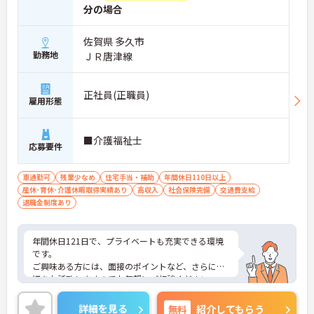
分の場合
佐賀県 多久市
勤務地
ＪＲ唐津線
正社員(正職員)
雇用形態
■介護福祉士
応募要件
車通勤可
残業少なめ
住宅手当・補助
年間休日110日以上
産休･育休･介護休暇取得実績あり
高収入
社会保険完備
交通費支給
退職金制度あり
年間休日121日で、プライベートも充実できる環境
です。
ご興味ある方には、面接のポイントなど、さらに詳
細をお話致しますのでお気軽にご相談ください。
詳細を見る
無料
紹介してもらう