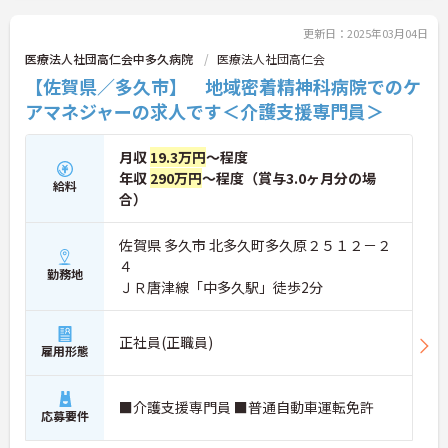
更新日：2025年03月04日
医療法人社団高仁会中多久病院
医療法人社団高仁会
【佐賀県／多久市】 地域密着精神科病院でのケ
アマネジャーの求人です＜介護支援専門員＞
月収
19.3万円
～程度
年収
290万円
～程度（賞与3.0ヶ月分の場
給料
合）
佐賀県 多久市 北多久町多久原２５１２－２
４
勤務地
ＪＲ唐津線「中多久駅」徒歩2分
正社員(正職員)
雇用形態
■介護支援専門員 ■普通自動車運転免許
応募要件