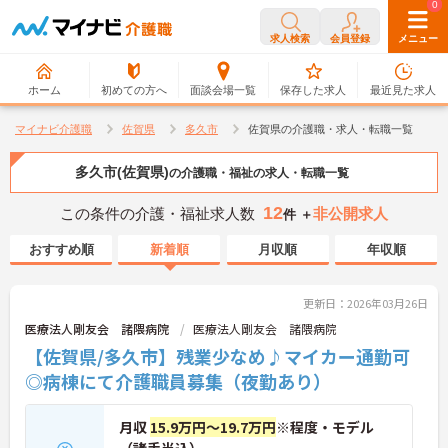
0
0
求人検索
会員登録
メニュー
ホーム
初めての方へ
面談会場一覧
保存した求人
最近見た求人
マイナビ介護職
佐賀県
多久市
佐賀県の介護職・求人・転職一覧
多久市(佐賀県)
の介護職・福祉の求人・転職一覧
12
この条件の介護・福祉求人数
非公開求人
件 ＋
おすすめ順
新着順
月収順
年収順
更新日：2026年03月26日
医療法人剛友会 諸隈病院
医療法人剛友会 諸隈病院
【佐賀県/多久市】残業少なめ♪マイカー通勤可
◎病棟にて介護職員募集（夜勤あり）
月収
15.9万円～19.7万円
※程度・モデル