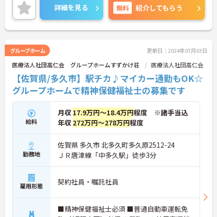
も働きやすい勤務時間でオススメです♪
詳細を見る
無料
紹介してもらう
育児休業や介護休業の取得実績がありますので、ラ
イフステージに応じて長くお仕事を続けていくこと
ができます。
最寄駅より徒歩圏内にくわえて、マイカー通勤も可
能と通勤も便利です☆
グループホーム
更新日：2024年07月03日
ご興味がある方は是非一度マイナビまでお問合せ下
医療法人社団高仁会 グループホームすずかけ荘
医療法人社団高仁会
さい。更に詳細などお伝えします。
【佐賀県/多久市】駅チカ♪マイカー通勤もOK☆
グループホームで精神保健福祉士の募集です
月収
17.9万円～18.4万円
程度 ※諸手当込
給料
年収
272万円～278万円
程度
佐賀県 多久市 北多久町多久原2512-24
勤務地
ＪＲ唐津線「中多久駅」徒歩3分
契約社員・嘱託社員
雇用形態
■精神保健福祉士必須 ■普通自動車運転免