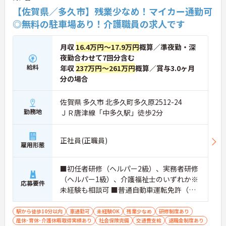
【佐賀県／多久市】残業少なめ！マイカー通勤可
◎無料の駐車場あり！介護職員の求人です
月収
16.4万円～17.9万円
概算／準夜勤・深
夜勤合わせて7回分含む
給料
年収
237万円～261万円
概算／賞与3.0ヶ月
分の場合
佐賀県 多久市 北多久町多久原2512-24
勤務地
ＪＲ唐津線「中多久駅」徒歩2分
正社員(正職員)
雇用形態
■初任者研修（ヘルパー2級）、実務者研修
（ヘルパー1級）、介護福祉士のいずれか※
応募要件
未経験も相談可 ■普通自動車運転免許（通
勤用）
駅から徒歩10分以内
車通勤可
未経験OK
残業少なめ
研修制度あり
産休･育休･介護休暇取得実績あり
社会保険完備
交通費支給
退職金制度あり