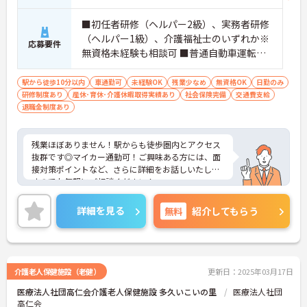
■初任者研修（ヘルパー2級）、実務者研修
（ヘルパー1級）、介護福祉士のいずれか※
応募要件
無資格未経験も相談可 ■普通自動車運転免
許（通勤用）
駅から徒歩10分以内
車通勤可
未経験OK
残業少なめ
無資格OK
日勤のみ
研修制度あり
産休･育休･介護休暇取得実績あり
社会保険完備
交通費支給
退職金制度あり
残業ほぼありません！駅からも徒歩圏内とアクセス
抜群です◎マイカー通勤可！ご興味ある方には、面
接対策ポイントなど、さらに詳細をお話しいたしま
すのでお気軽にご相談ください！
詳細を見る
無料
紹介してもらう
介護老人保健施設（老健）
更新日：2025年03月17日
医療法人社団高仁会介護老人保健施設 多久いこいの里
医療法人社団
高仁会