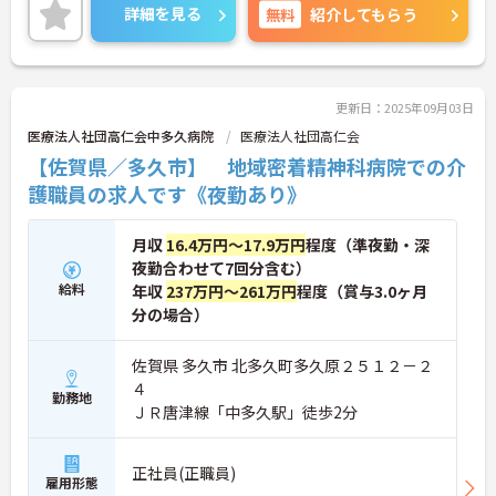
詳細を見る
無料
紹介してもらう
更新日：2025年09月03日
医療法人社団高仁会中多久病院
医療法人社団高仁会
【佐賀県／多久市】 地域密着精神科病院での介
護職員の求人です《夜勤あり》
月収
16.4万円～17.9万円
程度（準夜勤・深
夜勤合わせて7回分含む）
給料
年収
237万円～261万円
程度（賞与3.0ヶ月
分の場合）
佐賀県 多久市 北多久町多久原２５１２－２
４
勤務地
ＪＲ唐津線「中多久駅」徒歩2分
正社員(正職員)
雇用形態