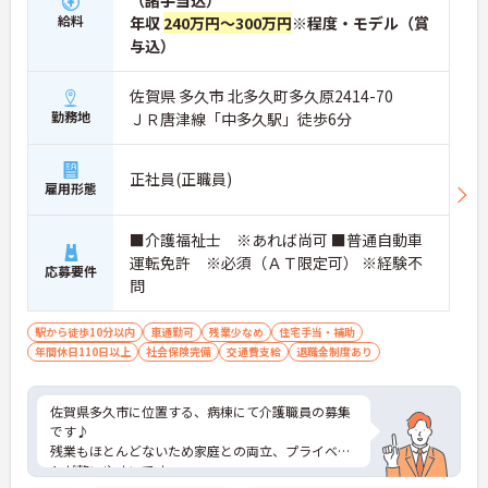
（諸手当込）
給料
年収
240万円～300万円
※程度・モデル（賞
与込）
佐賀県 多久市 北多久町多久原2414-70
勤務地
ＪＲ唐津線「中多久駅」徒歩6分
正社員(正職員)
雇用形態
■介護福祉士 ※あれば尚可 ■普通自動車
運転免許 ※必須（ＡＴ限定可） ※経験不
応募要件
問
駅から徒歩10分以内
車通勤可
残業少なめ
住宅手当・補助
年間休日110日以上
社会保険完備
交通費支給
退職金制度あり
佐賀県多久市に位置する、病棟にて介護職員の募集
です♪
残業もほとんどないため家庭との両立、プライベー
トが整いやすいです。