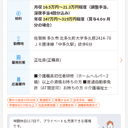
月収
16.5万円～21.3万円
程度（調整手当、
深夜手当4回分込み）
給料
年収
247万円～319万円
程度（賞与4.0ヶ月
分の場合）
佐賀県 多久市 北多久町大字多久原2414-70
勤務地
ＪＲ唐津線「中多久駅」徒歩6分
正社員(正職員)
雇用形態
■介護職員初任者研修（ホームヘルパー2
級）以上の資格お持ちの方 ■普通自動車免
応募要件
許（AT限定可）お持ちの方 ※介護福祉士資
格お持ちの方は尚良し
駅から徒歩10分以内
車通勤可
残業少なめ
住宅手当・補助
年間休日110日以上
社会保険完備
交通費支給
退職金制度あり
年間休日117日で、プライベートも充実できる環境
です。