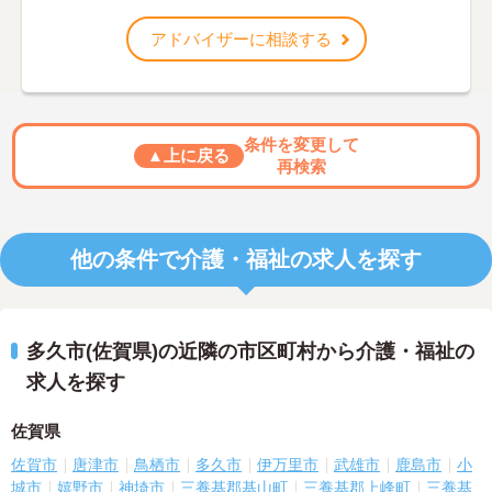
アドバイザーに相談する
条件を変更して
▲上に戻る
再検索
他の条件で介護・福祉の求人を探す
多久市(佐賀県)の近隣の市区町村から介護・福祉の
求人を探す
佐賀県
佐賀市
唐津市
鳥栖市
多久市
伊万里市
武雄市
鹿島市
小
城市
嬉野市
神埼市
三養基郡基山町
三養基郡上峰町
三養基