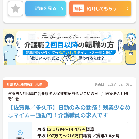
最寄駅からも徒歩6分でマイカー通勤も可能で無料
駐車場も完備しています。
詳細を見る
無料
紹介してもらう
ご興味ある方には、面接のポイントなど、さらに詳
細をお話致しますのでお気軽にご相談ください。
介護老人保健施設（老健）
更新日：2025年09月03日
医療法人社団高仁会介護老人保健施設 多久いこいの里
医療法人社団
高仁会
【佐賀県／多久市】日勤のみの勤務！残業少なめ
◎マイカー通勤可！介護職員の求人です
月収
13.1万円～14.4万円
概算
年収
197万円～216万円
概算／賞与3.0ヶ月
給料