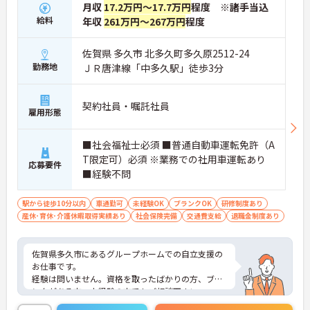
月収
17.2万円～17.7万円
程度 ※諸手当込
給料
年収
261万円～267万円
程度
佐賀県 多久市 北多久町多久原2512-24
勤務地
ＪＲ唐津線「中多久駅」徒歩3分
契約社員・嘱託社員
雇用形態
■社会福祉士必須 ■普通自動車運転免許（A
T限定可）必須 ※業務での社用車運転あり
応募要件
■経験不問
駅から徒歩10分以内
車通勤可
未経験OK
ブランクOK
研修制度あり
産休･育休･介護休暇取得実績あり
社会保険完備
交通費支給
退職金制度あり
佐賀県多久市にあるグループホームでの自立支援の
お仕事です。
経験は問いません。資格を取ったばかりの方、ブラ
ンクがある方、未経験の方でもご相談下さい。
日勤帯のみのお仕事ですので、ご家庭をお持ちの方