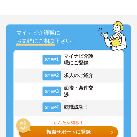
マイナビ介護職に
お気軽にご相談
下さい！
マイナビ介護
1
STEP
職にご登録
2
求人のご紹介
STEP
面接・条件交
3
STEP
渉
4
転職成功！
STEP
転職サポートに登録