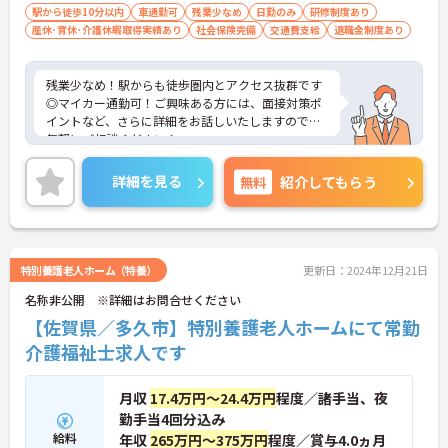
駅から徒歩10分以内
車通勤可
残業少なめ
日勤のみ
研修制度あり
産休･育休･介護休暇取得実績あり
社会保険完備
交通費支給
退職金制度あり
残業少なめ！駅からも徒歩圏内とアクセス抜群です
◎マイカー通勤可！ご興味ある方には、面接対策ポ
イントなど、さらに詳細をお話しいたしますのでお
気軽にご相談ください！
詳細を見る
無料
紹介してもらう
特別養護老人ホーム（特養）
更新日：2024年12月21日
名称非公開 ※詳細はお問合せください
【佐賀県／多久市】特別養護老人ホームにて常勤
介護福祉士求人です
月収
17.4万円～24.4万円
程度／諸手当、夜
勤手当4回分込み
給料
年収
265万円～375万円
程度／賞与4.0ヵ月