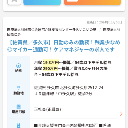
更新日：2024年12月05日
医療法人社団高仁会居宅介護支援センター多久いこいの里
医療法人社
団高仁会
【佐賀県／多久市】日勤のみの勤務！残業少なめ
◎マイカー通勤可！ケアマネジャーの求人です
月収
19.3万円
～概算／56歳以下モデル給与
年収
290万円
～概算／賞与3.0ヶ月分の場
給料
合・56歳以下モデル給与
佐賀県 多久市 北多久町多久原2512-24
勤務地
ＪＲ唐津線「中多久駅」徒歩2分
正社員(正職員)
雇用形態
■介護支援専門員※未経験も相談可 ■普通