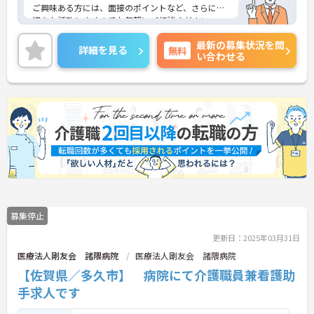
ご興味ある方には、面接のポイントなど、さらに詳
細をお話致しますのでお気軽にご相談ください。
最新の募集状況を問
詳細を見る
無料
い合わせる
募集停止
更新日：2025年03月31日
医療法人剛友会 諸隈病院
医療法人剛友会 諸隈病院
【佐賀県／多久市】 病院にて介護職員兼看護助
手求人です