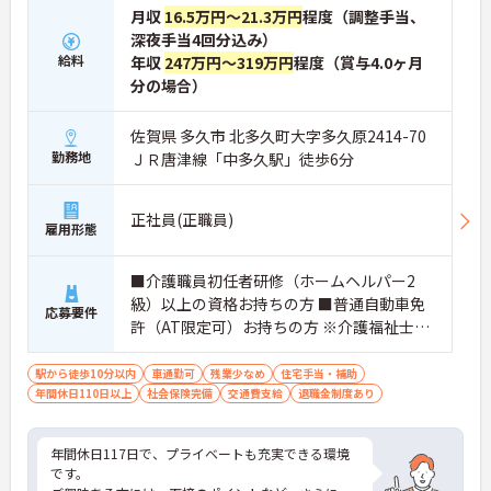
月収
16.5万円～21.3万円
程度（調整手当、
深夜手当4回分込み）
給料
年収
247万円～319万円
程度（賞与4.0ヶ月
分の場合）
佐賀県 多久市 北多久町大字多久原2414-70
勤務地
ＪＲ唐津線「中多久駅」徒歩6分
正社員(正職員)
雇用形態
■介護職員初任者研修（ホームヘルパー2
級）以上の資格お持ちの方 ■普通自動車免
応募要件
許（AT限定可）お持ちの方 ※介護福祉士資
格お持ちの方は尚良し
駅から徒歩10分以内
車通勤可
残業少なめ
住宅手当・補助
年間休日110日以上
社会保険完備
交通費支給
退職金制度あり
年間休日117日で、プライベートも充実できる環境
です。