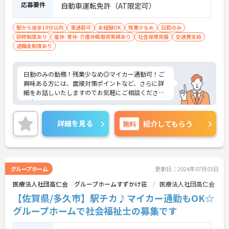
応募要件
自動車運転免許（AT限定可）
駅から徒歩10分以内
車通勤可
未経験OK
残業少なめ
日勤のみ
研修制度あり
産休･育休･介護休暇取得実績あり
社会保険完備
交通費支給
退職金制度あり
日勤のみの勤務！残業少なめ◎マイカー通勤可！ご
興味ある方には、面接対策ポイントなど、さらに詳
細をお話しいたしますのでお気軽にご相談くださ
い！
詳細を見る
無料
紹介してもらう
グループホーム
更新日：2024年07月03日
医療法人社団高仁会 グループホームすずかけ荘
医療法人社団高仁会
【佐賀県/多久市】駅チカ♪マイカー通勤もOK☆
グループホームで社会福祉士の募集です