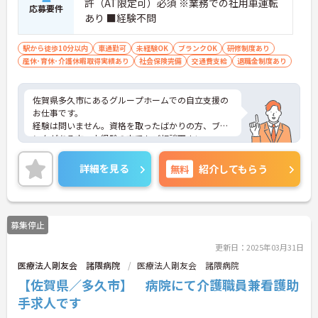
許（AT限定可）必須 ※業務での社用車運転
応募要件
あり ■経験不問
駅から徒歩10分以内
車通勤可
未経験OK
ブランクOK
研修制度あり
産休･育休･介護休暇取得実績あり
社会保険完備
交通費支給
退職金制度あり
佐賀県多久市にあるグループホームでの自立支援の
お仕事です。
経験は問いません。資格を取ったばかりの方、ブラ
ンクがある方、未経験の方でもご相談下さい。
日勤帯のみのお仕事ですので、ご家庭をお持ちの方
も働きやすい勤務時間でオススメです♪
詳細を見る
無料
紹介してもらう
育児休業や介護休業の取得実績がありますので、ラ
イフステージに応じて長くお仕事を続けていくこと
ができます。
最寄駅より徒歩圏内にくわえて、マイカー通勤も可
募集停止
能と通勤も便利です☆
ご興味がある方は是非一度マイナビまでお問合せ下
更新日：2025年03月31日
さい。更に詳細などお伝えします。
医療法人剛友会 諸隈病院
医療法人剛友会 諸隈病院
【佐賀県／多久市】 病院にて介護職員兼看護助
手求人です