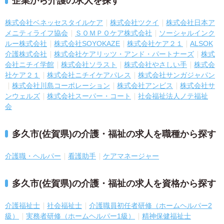
企業から介護の求人を探す
株式会社ベネッセスタイルケア
株式会社ツクイ
株式会社日本ア
メニティライフ協会
ＳＯＭＰＯケア株式会社
ソーシャルインク
ルー株式会社
株式会社SOYOKAZE
株式会社ケア２１
ALSOK
介護株式会社
株式会社ケアリッツ・アンド・パートナーズ
株式
会社ニチイ学館
株式会社ソラスト
株式会社やさしい手
株式会
社ケア２１
株式会社ニチイケアパレス
株式会社サンガジャパン
株式会社川島コーポレーション
株式会社アンビス
株式会社サ
ンウェルズ
株式会社スーパー・コート
社会福祉法人ノテ福祉
会
多久市(佐賀県)の介護・福祉の求人を職種から探す
介護職・ヘルパー
看護助手
ケアマネージャー
多久市(佐賀県)の介護・福祉の求人を資格から探す
介護福祉士
社会福祉士
介護職員初任者研修（ホームヘルパー2
級）
実務者研修（ホームヘルパー1級）
精神保健福祉士