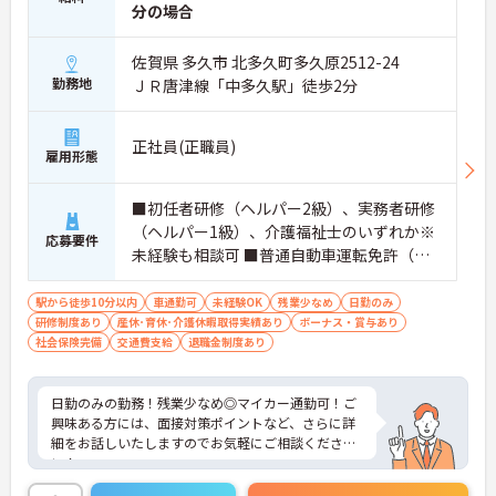
分の場合
佐賀県 多久市 北多久町多久原2512-24
勤務地
ＪＲ唐津線「中多久駅」徒歩2分
正社員(正職員)
雇用形態
■初任者研修（ヘルパー2級）、実務者研修
（ヘルパー1級）、介護福祉士のいずれか※
応募要件
未経験も相談可 ■普通自動車運転免許（通
勤用）
駅から徒歩10分以内
車通勤可
未経験OK
残業少なめ
日勤のみ
研修制度あり
産休･育休･介護休暇取得実績あり
ボーナス・賞与あり
社会保険完備
交通費支給
退職金制度あり
日勤のみの勤務！残業少なめ◎マイカー通勤可！ご
興味ある方には、面接対策ポイントなど、さらに詳
細をお話しいたしますのでお気軽にご相談くださ
い！