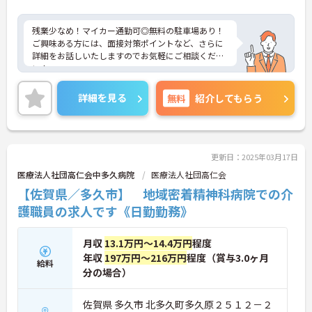
残業少なめ！マイカー通勤可◎無料の駐車場あり！
ご興味ある方には、面接対策ポイントなど、さらに
詳細をお話しいたしますのでお気軽にご相談くださ
い！
詳細を見る
無料
紹介してもらう
更新日：2025年03月17日
医療法人社団高仁会中多久病院
医療法人社団高仁会
【佐賀県／多久市】 地域密着精神科病院での介
護職員の求人です《日勤勤務》
月収
13.1万円～14.4万円
程度
年収
197万円～216万円
程度（賞与3.0ヶ月
給料
分の場合）
佐賀県 多久市 北多久町多久原２５１２－２