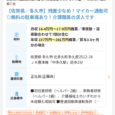
高仁会
【佐賀県／多久市】残業少なめ！マイカー通勤可
◎無料の駐車場あり！介護職員の求人です
月収
16.4万円～17.9万円
概算／準夜勤・深
夜勤合わせて7回分含む
給料
年収
237万円～261万円
概算／賞与3.0ヶ月
分の場合
佐賀県 多久市 北多久町多久原2512-24
勤務地
ＪＲ唐津線「中多久駅」徒歩2分
正社員(正職員)
雇用形態
■初任者研修（ヘルパー2級）、実務者研修
（ヘルパー1級）、介護福祉士のいずれか※
応募要件
未経験も相談可 ■普通自動車運転免許（通
勤用）
駅から徒歩10分以内
車通勤可
未経験OK
残業少なめ
研修制度あり