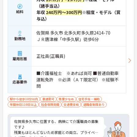
（諸手当込）
給料
年収
240万円～300万円
※程度・モデル（賞
与込）
佐賀県 多久市 北多久町多久原2414-70
勤務地
ＪＲ唐津線「中多久駅」徒歩6分
正社員(正職員)
雇用形態
■介護福祉士 ※あれば尚可 ■普通自動車
運転免許 ※必須（ＡＴ限定可） ※経験不
応募要件
問
駅から徒歩10分以内
車通勤可
残業少なめ
住宅手当・補助
年間休日110日以上
社会保険完備
交通費支給
退職金制度あり
佐賀県多久市に位置する、病棟にて介護職員の募集
です♪
残業もほとんどないため家庭との両立、プライベー