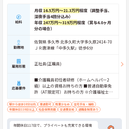
月収
16.5万円～21.3万円
程度（調整手当、
深夜手当4回分込み）
給料
年収
247万円～319万円
程度（賞与4.0ヶ月
分の場合）
佐賀県 多久市 北多久町大字多久原2414-70
勤務地
ＪＲ唐津線「中多久駅」徒歩6分
正社員(正職員)
雇用形態
■介護職員初任者研修（ホームヘルパー2
級）以上の資格お持ちの方 ■普通自動車免
応募要件
許（AT限定可）お持ちの方 ※介護福祉士資
格お持ちの方は尚良し
駅から徒歩10分以内
車通勤可
残業少なめ
住宅手当・補助
年間休日110日以上
社会保険完備
交通費支給
退職金制度あり
年間休日117日で、プライベートも充実できる環境