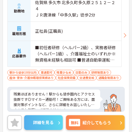
佐賀県 多久市 北多久町多久原２５１２－２
４
勤務地
ＪＲ唐津線「中多久駅」徒歩2分
正社員(正職員)
雇用形態
■初任者研修（ヘルパー2級）、実務者研修
（ヘルパー1級）、介護福祉士のいずれか※
応募要件
無資格未経験も相談可 ■普通自動車運転免
許（通勤用）
駅から徒歩10分以内
車通勤可
残業少なめ
日勤のみ
研修制度あり
産休･育休･介護休暇取得実績あり
社会保険完備
交通費支給
退職金制度あり
残業ほぼありません！駅からも徒歩圏内とアクセス
抜群です◎マイカー通勤可！ご興味ある方には、面
接対策ポイントなど、さらに詳細をお話しいたしま
すのでお気軽にご相談ください！
詳細を見る
無料
紹介してもらう