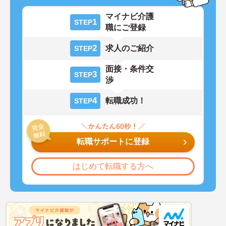
マイナビ介護
1
STEP
職にご登録
2
求人のご紹介
STEP
面接・条件交
3
STEP
渉
4
転職成功！
STEP
転職サポートに登録
はじめて転職する方へ