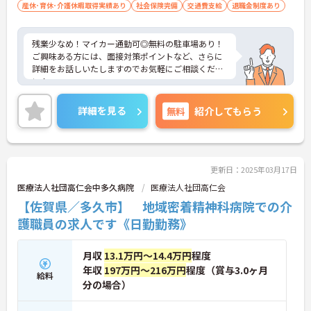
産休･育休･介護休暇取得実績あり
社会保険完備
交通費支給
退職金制度あり
残業少なめ！マイカー通勤可◎無料の駐車場あり！
ご興味ある方には、面接対策ポイントなど、さらに
詳細をお話しいたしますのでお気軽にご相談くださ
い！
詳細を見る
無料
紹介してもらう
更新日：2025年03月17日
医療法人社団高仁会中多久病院
医療法人社団高仁会
【佐賀県／多久市】 地域密着精神科病院での介
護職員の求人です《日勤勤務》
月収
13.1万円～14.4万円
程度
年収
197万円～216万円
程度（賞与3.0ヶ月
給料
分の場合）