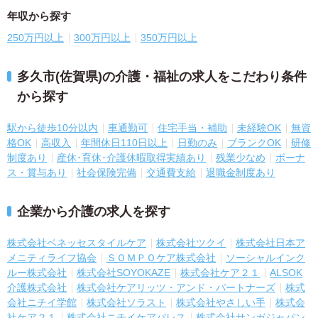
年収から探す
250万円以上
300万円以上
350万円以上
多久市(佐賀県)の介護・福祉の求人をこだわり条件
から探す
駅から徒歩10分以内
車通勤可
住宅手当・補助
未経験OK
無資
格OK
高収入
年間休日110日以上
日勤のみ
ブランクOK
研修
制度あり
産休･育休･介護休暇取得実績あり
残業少なめ
ボーナ
ス・賞与あり
社会保険完備
交通費支給
退職金制度あり
企業から介護の求人を探す
株式会社ベネッセスタイルケア
株式会社ツクイ
株式会社日本ア
メニティライフ協会
ＳＯＭＰＯケア株式会社
ソーシャルインク
ルー株式会社
株式会社SOYOKAZE
株式会社ケア２１
ALSOK
介護株式会社
株式会社ケアリッツ・アンド・パートナーズ
株式
会社ニチイ学館
株式会社ソラスト
株式会社やさしい手
株式会
社ケア２１
株式会社ニチイケアパレス
株式会社サンガジャパン