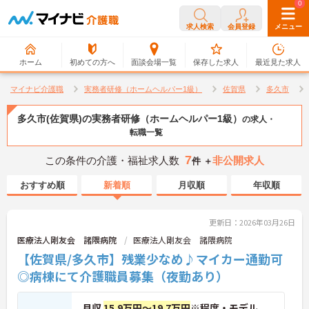
0
0
求人検索
会員登録
メニュー
ホーム
初めての方へ
面談会場一覧
保存した求人
最近見た求人
マイナビ介護職
実務者研修（ホームヘルパー1級）
佐賀県
多久市
多久市(佐賀県)の実務者研修（ホームヘルパー1級）
の求人・
転職一覧
7
この条件の介護・福祉求人数
非公開求人
件 ＋
おすすめ順
新着順
月収順
年収順
更新日：2026年03月26日
医療法人剛友会 諸隈病院
医療法人剛友会 諸隈病院
【佐賀県/多久市】残業少なめ♪マイカー通勤可
◎病棟にて介護職員募集（夜勤あり）
月収
15.9万円～19.7万円
※程度・モデル