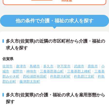
再検索
他の条件で介護・福祉の求人を探す
多久市(佐賀県)の近隣の市区町村から介護・福祉の
求人を探す
佐賀県
佐賀市
唐津市
鳥栖市
多久市
伊万里市
武雄市
鹿島市
小
城市
嬉野市
神埼市
三養基郡基山町
三養基郡上峰町
三養基
郡みやき町
西松浦郡有田町
杵島郡大町町
杵島郡江北町
杵島
郡白石町
藤津郡太良町
多久市(佐賀県)の介護・福祉の求人を雇用形態から
探す