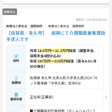
募集停止
更新日：2025年03月31日
医療法人剛友会 諸隈病院
医療法人剛友会 諸隈病院
【佐賀県／多久市】 病院にて介護職員兼看護助
手求人です
月収
16.5万円～21.3万円
程度（調整手当、
深夜手当4回分込み）
給料
年収
247万円～319万円
程度（賞与4.0ヶ月
分の場合）
佐賀県 多久市 北多久町大字多久原2414-70
勤務地
ＪＲ唐津線「中多久駅」徒歩6分
正社員(正職員)
雇用形態
■介護職員初任者研修（ホームヘルパー2