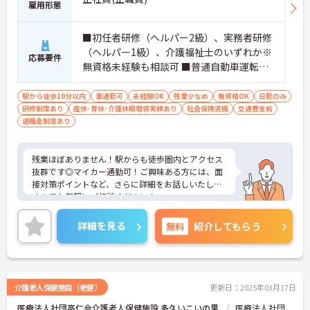
雇用形態
■初任者研修（ヘルパー2級）、実務者研修
（ヘルパー1級）、介護福祉士のいずれか※
応募要件
無資格未経験も相談可 ■普通自動車運転免
許（通勤用）
駅から徒歩10分以内
車通勤可
未経験OK
残業少なめ
無資格OK
日勤のみ
研修制度あり
産休･育休･介護休暇取得実績あり
社会保険完備
交通費支給
退職金制度あり
残業ほぼありません！駅からも徒歩圏内とアクセス
抜群です◎マイカー通勤可！ご興味ある方には、面
接対策ポイントなど、さらに詳細をお話しいたしま
すのでお気軽にご相談ください！
詳細を見る
無料
紹介してもらう
介護老人保健施設（老健）
更新日：2025年03月17日
医療法人社団高仁会介護老人保健施設 多久いこいの里
医療法人社団