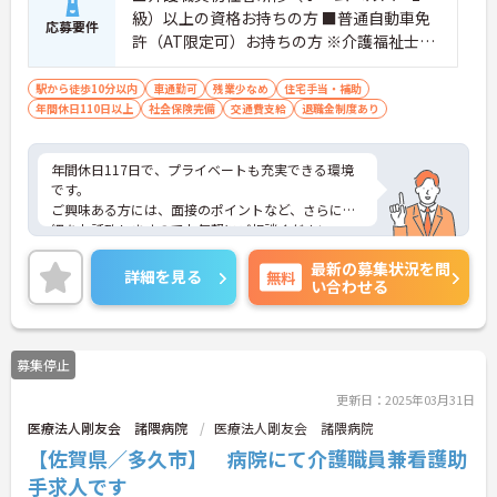
級）以上の資格お持ちの方 ■普通自動車免
応募要件
許（AT限定可）お持ちの方 ※介護福祉士資
格お持ちの方は尚良し
駅から徒歩10分以内
車通勤可
残業少なめ
住宅手当・補助
年間休日110日以上
社会保険完備
交通費支給
退職金制度あり
年間休日117日で、プライベートも充実できる環境
です。
ご興味ある方には、面接のポイントなど、さらに詳
細をお話致しますのでお気軽にご相談ください。
最新の募集状況を問
詳細を見る
無料
い合わせる
募集停止
更新日：2025年03月31日
医療法人剛友会 諸隈病院
医療法人剛友会 諸隈病院
【佐賀県／多久市】 病院にて介護職員兼看護助
手求人です