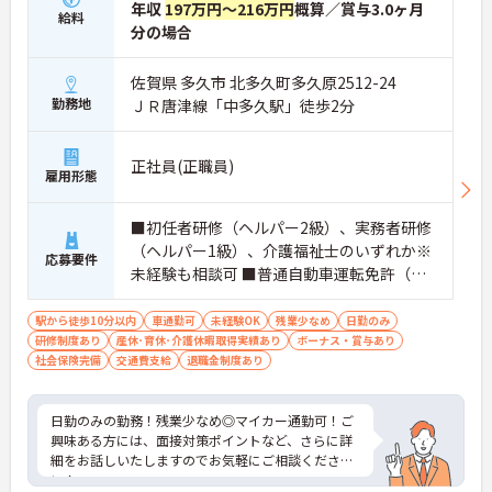
年収
197万円～216万円
概算／賞与3.0ヶ月
給料
分の場合
佐賀県 多久市 北多久町多久原2512-24
勤務地
ＪＲ唐津線「中多久駅」徒歩2分
正社員(正職員)
雇用形態
■初任者研修（ヘルパー2級）、実務者研修
（ヘルパー1級）、介護福祉士のいずれか※
応募要件
未経験も相談可 ■普通自動車運転免許（通
勤用）
駅から徒歩10分以内
車通勤可
未経験OK
残業少なめ
日勤のみ
研修制度あり
産休･育休･介護休暇取得実績あり
ボーナス・賞与あり
社会保険完備
交通費支給
退職金制度あり
日勤のみの勤務！残業少なめ◎マイカー通勤可！ご
興味ある方には、面接対策ポイントなど、さらに詳
細をお話しいたしますのでお気軽にご相談くださ
い！