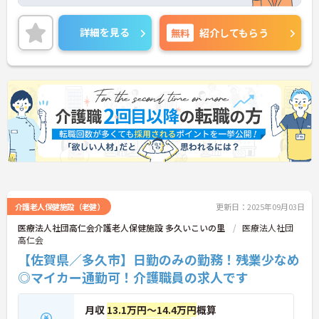
トが整いやすいです。
最寄駅からも徒歩6分でマイカー通勤も可能で無料
駐車場も完備しています。
詳細を見る
無料
紹介してもらう
ご興味ある方には、面接のポイントなど、さらに詳
細をお話致しますのでお気軽にご相談ください。
介護老人保健施設（老健）
更新日：2025年09月03日
医療法人社団高仁会介護老人保健施設 多久いこいの里
医療法人社団
高仁会
【佐賀県／多久市】日勤のみの勤務！残業少なめ
◎マイカー通勤可！介護職員の求人です
月収
13.1万円～14.4万円
概算