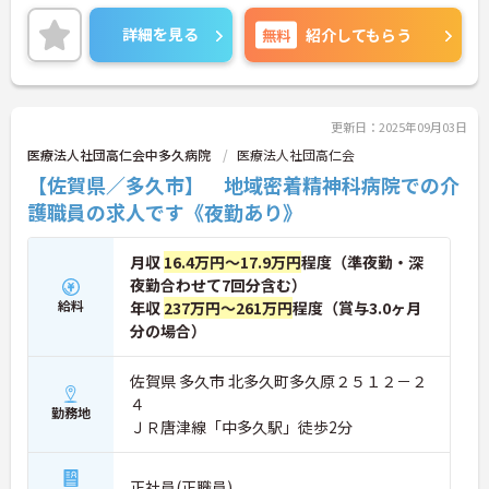
詳細を見る
無料
紹介してもらう
更新日：2025年09月03日
医療法人社団高仁会中多久病院
医療法人社団高仁会
【佐賀県／多久市】 地域密着精神科病院での介
護職員の求人です《夜勤あり》
月収
16.4万円～17.9万円
程度（準夜勤・深
夜勤合わせて7回分含む）
給料
年収
237万円～261万円
程度（賞与3.0ヶ月
分の場合）
佐賀県 多久市 北多久町多久原２５１２－２
４
勤務地
ＪＲ唐津線「中多久駅」徒歩2分
正社員(正職員)