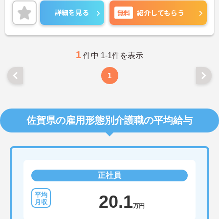
にしながらご勤務いただけます。マイカー通勤が可
能なので通勤が苦になりません。
詳細を見る
無料
紹介してもらう
ご興味のある方には、面接対策ポイントなど、さら
に詳細をお話しいたしますのでお気軽にご相談くだ
さい！
1
件中 1-1件を表示
1
佐賀県の雇用形態別介護職の平均給与
正社員
20.1
万円