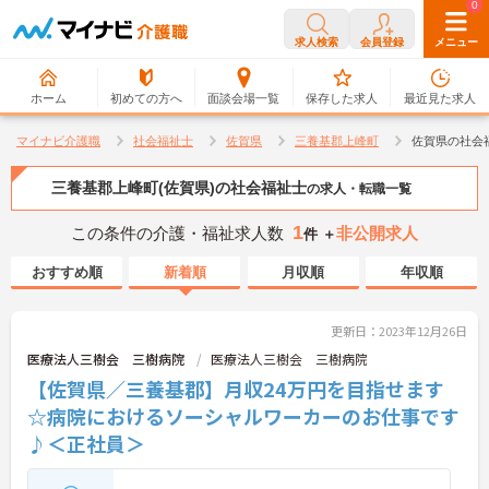
0
0
求人検索
会員登録
メニュー
ホーム
初めての方へ
面談会場一覧
保存した求人
最近見た求人
マイナビ介護職
社会福祉士
佐賀県
三養基郡上峰町
佐賀県の社会
三養基郡上峰町(佐賀県)の社会福祉士
の求人・転職一覧
1
この条件の介護・福祉求人数
非公開求人
件 ＋
おすすめ順
新着順
月収順
年収順
更新日：2023年12月26日
医療法人三樹会 三樹病院
医療法人三樹会 三樹病院
【佐賀県／三養基郡】月収24万円を目指せます
☆病院におけるソーシャルワーカーのお仕事です
♪＜正社員＞