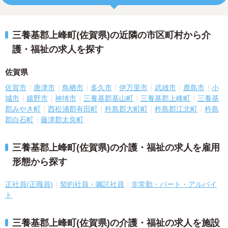
三養基郡上峰町(佐賀県)の近隣の市区町村から介
護・福祉の求人を探す
佐賀県
佐賀市
唐津市
鳥栖市
多久市
伊万里市
武雄市
鹿島市
小
城市
嬉野市
神埼市
三養基郡基山町
三養基郡上峰町
三養基
郡みやき町
西松浦郡有田町
杵島郡大町町
杵島郡江北町
杵島
郡白石町
藤津郡太良町
三養基郡上峰町(佐賀県)の介護・福祉の求人を雇用
形態から探す
正社員(正職員)
契約社員・嘱託社員
非常勤・パート・アルバイ
ト
三養基郡上峰町(佐賀県)の介護・福祉の求人を施設