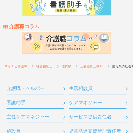
介護職コラム
マイナビ介護職
社会福祉士
佐賀県
三養基郡上峰町
佐賀県の社会
介護職・ヘルパー
生活相談員
看護助手
ケアマネジャー
主任ケアマネジャー
サービス提供責任者
施設長
児童発達支援管理責任者