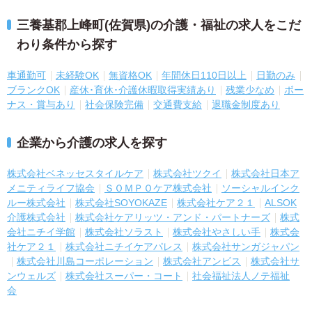
三養基郡上峰町(佐賀県)の介護・福祉の求人をこだ
わり条件から探す
車通勤可
未経験OK
無資格OK
年間休日110日以上
日勤のみ
ブランクOK
産休･育休･介護休暇取得実績あり
残業少なめ
ボー
ナス・賞与あり
社会保険完備
交通費支給
退職金制度あり
企業から介護の求人を探す
株式会社ベネッセスタイルケア
株式会社ツクイ
株式会社日本ア
メニティライフ協会
ＳＯＭＰＯケア株式会社
ソーシャルインク
ルー株式会社
株式会社SOYOKAZE
株式会社ケア２１
ALSOK
介護株式会社
株式会社ケアリッツ・アンド・パートナーズ
株式
会社ニチイ学館
株式会社ソラスト
株式会社やさしい手
株式会
社ケア２１
株式会社ニチイケアパレス
株式会社サンガジャパン
株式会社川島コーポレーション
株式会社アンビス
株式会社サ
ンウェルズ
株式会社スーパー・コート
社会福祉法人ノテ福祉
会