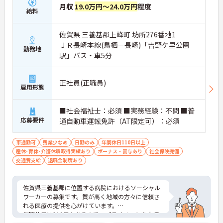
月収
19.0万円～24.0万円
程度
給料
佐賀県 三養基郡上峰町 坊所276番地1
ＪＲ長崎本線(鳥栖－長崎)「吉野ケ里公園
勤務地
駅」バス・車5分
正社員(正職員)
雇用形態
■社会福祉士：必須 ■実務経験：不問 ■普
応募要件
通自動車運転免許（AT限定可）：必須
車通勤可
残業少なめ
日勤のみ
年間休日110日以上
産休･育休･介護休暇取得実績あり
ボーナス・賞与あり
社会保険完備
交通費支給
退職金制度あり
佐賀県三養基郡に位置する病院におけるソーシャル
ワーカーの募集です。質が高く地域の方々に信頼さ
れる医療の提供を心がけています。
年間休日は110日もあるので、プライベートを大切