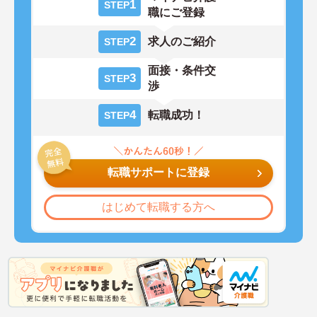
1
STEP
職にご登録
2
求人のご紹介
STEP
面接・条件交
3
STEP
渉
4
転職成功！
STEP
転職サポートに登録
はじめて転職する方へ