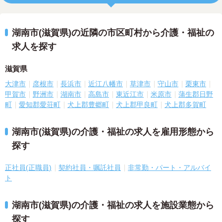
湖南市(滋賀県)の近隣の市区町村から介護・福祉の
求人を探す
滋賀県
大津市
彦根市
長浜市
近江八幡市
草津市
守山市
栗東市
甲賀市
野洲市
湖南市
高島市
東近江市
米原市
蒲生郡日野
町
愛知郡愛荘町
犬上郡豊郷町
犬上郡甲良町
犬上郡多賀町
湖南市(滋賀県)の介護・福祉の求人を雇用形態から
探す
正社員(正職員)
契約社員・嘱託社員
非常勤・パート・アルバイ
ト
湖南市(滋賀県)の介護・福祉の求人を施設業態から
探す