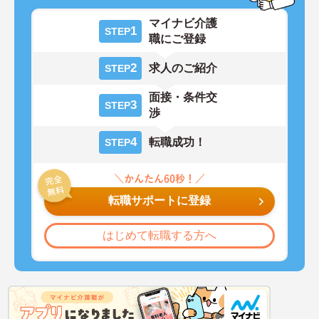
マイナビ介護
1
STEP
職にご登録
2
求人のご紹介
STEP
面接・条件交
3
STEP
渉
4
転職成功！
STEP
転職サポートに登録
はじめて転職する方へ