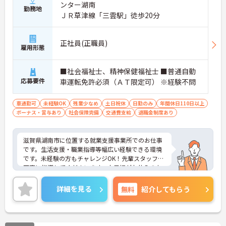
ンター湖南
勤務地
ＪＲ草津線「三雲駅」徒歩20分
正社員(正職員)
雇用形態
■社会福祉士、精神保健福祉士 ■普通自動
応募要件
車運転免許必須（ＡＴ限定可） ※経験不問
車通勤可
未経験OK
残業少なめ
土日祝休
日勤のみ
年間休日110日以上
ボーナス・賞与あり
社会保険完備
交通費支給
退職金制度あり
滋賀県湖南市に位置する就業支援事業所でのお仕事
です。生活支援・職業指導等幅広い経験できる環境
です。未経験の方もチャレンジOK！先輩スタッフが
丁寧に指導してくださいます。土日祝がお休みのた
め、プライベートの予定も立てやすく、ワークライ
フバランスを重視した働き方が叶います。ご興味の
詳細を見る
無料
紹介してもらう
ある方には、面接対策ポイントなど、さらに詳細を
お話しいたしますのでお気軽にご相談ください！