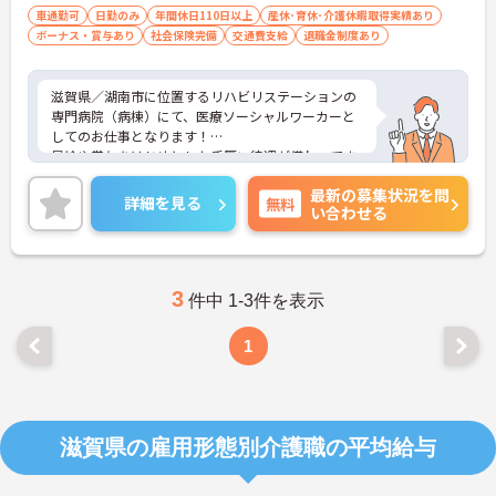
車通勤可
日勤のみ
年間休日110日以上
産休･育休･介護休暇取得実績あり
ボーナス・賞与あり
社会保険完備
交通費支給
退職金制度あり
滋賀県／湖南市に位置するリハビリステーションの
専門病院（病棟）にて、医療ソーシャルワーカーと
してのお仕事となります！
昇給や賞与をはじめとした手厚い待遇が備わってま
す！休暇制度も充実しており、ご自身の環境に合わ
最新の募集状況を問
せて働くことができます！
詳細を見る
無料
い合わせる
ご興味ある方は面接ポイントをお伝えしますので、
お気軽にお問い合わせください♪
3
件中 1-3件を表示
1
滋賀県の雇用形態別介護職の平均給与