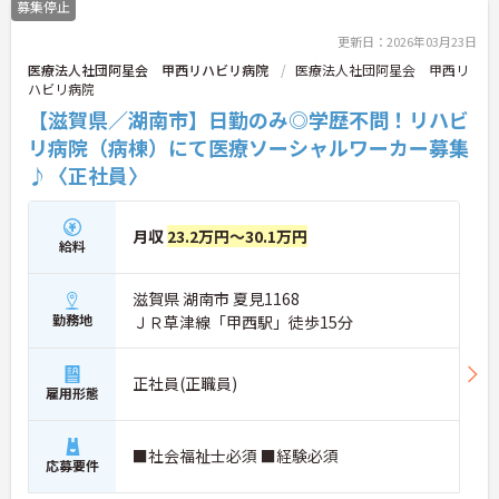
募集停止
更新日：2026年03月23日
医療法人社団阿星会 甲西リハビリ病院
医療法人社団阿星会 甲西リ
ハビリ病院
【滋賀県／湖南市】日勤のみ◎学歴不問！リハビ
リ病院（病棟）にて医療ソーシャルワーカー募集
♪〈正社員〉
月収
23.2万円～30.1万円
給料
滋賀県 湖南市 夏見1168
勤務地
ＪＲ草津線「甲西駅」徒歩15分
正社員(正職員)
雇用形態
■社会福祉士必須 ■経験必須
応募要件