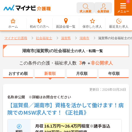
0
0
求人検索
会員登録
メニュー
ホーム
初めての方へ
面談会場一覧
保存した求人
最近見た求人
マイナビ介護職
社会福祉士
滋賀県
湖南市
滋賀県の社会福祉士の
湖南市(滋賀県)の社会福祉士
の求人・転職一覧
3
この条件の介護・福祉求人数
非公開求人
件 ＋
おすすめ順
新着順
月収順
年収順
更新日：2026年03月26日
名称非公開 ※詳細はお問合せください
【滋賀県／湖南市】資格を活かして働けます！病
院でのMSW求人です！《正社員》
月収
16.1万円～26.4万円
程度※諸手当込
給料