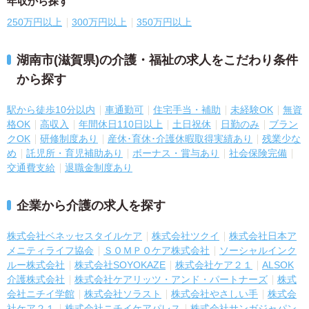
年収から探す
250万円以上
300万円以上
350万円以上
湖南市(滋賀県)の介護・福祉の求人をこだわり条件
から探す
駅から徒歩10分以内
車通勤可
住宅手当・補助
未経験OK
無資
格OK
高収入
年間休日110日以上
土日祝休
日勤のみ
ブラン
クOK
研修制度あり
産休･育休･介護休暇取得実績あり
残業少な
め
託児所・育児補助あり
ボーナス・賞与あり
社会保険完備
交通費支給
退職金制度あり
企業から介護の求人を探す
株式会社ベネッセスタイルケア
株式会社ツクイ
株式会社日本ア
メニティライフ協会
ＳＯＭＰＯケア株式会社
ソーシャルインク
ルー株式会社
株式会社SOYOKAZE
株式会社ケア２１
ALSOK
介護株式会社
株式会社ケアリッツ・アンド・パートナーズ
株式
会社ニチイ学館
株式会社ソラスト
株式会社やさしい手
株式会
社ケア２１
株式会社ニチイケアパレス
株式会社サンガジャパン