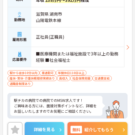
年収
239万円～392万円
程度
滋賀県 湖南市
勤務地
山陽電鉄本線
正社員(正職員)
雇用形態
■医療機関または福祉施設で3年以上の勤務
応募要件
経験 ■社会福祉士
駅から徒歩10分以内
車通勤可
年間休日110日以上
産休･育休･介護休暇取得実績あり
高収入
社会保険完備
交通費支給
退職金制度あり
駅チカの病院での病院でのMSW求人です！
ご興味ある方には、面接対策ポイントなど、詳細を
お話しいたしますのでお気軽にご相談ください。
詳細を見る
無料
紹介してもらう