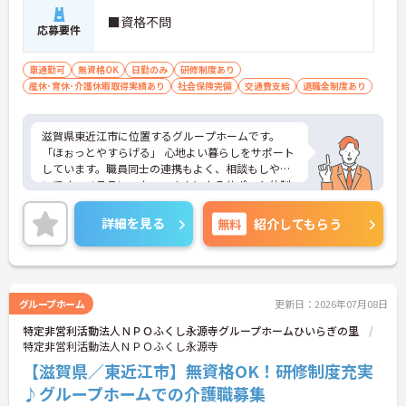
■資格不問
応募要件
車通勤可
無資格OK
日勤のみ
研修制度あり
産休･育休･介護休暇取得実績あり
社会保険完備
交通費支給
退職金制度あり
滋賀県東近江市に位置するグループホームです。
「ほぉっとやすらげる」 心地よい暮らしをサポート
しています。職員同士の連携もよく、相談もしやす
いです。ベテランスタッフさんによるサポート体制
もしっかりとあり、介護系の資格がない方も安心し
てスタートいただけます。ご興味のある方には、面
詳細を見る
無料
紹介してもらう
接対策ポイントなど、さらに詳細をお話しいたしま
すのでお気軽にご相談ください！
グループホーム
更新日：2026年07月08日
特定非営利活動法人ＮＰＯふくし永源寺グループホームひいらぎの里
特定非営利活動法人ＮＰＯふくし永源寺
【滋賀県／東近江市】無資格OK！研修制度充実
♪グループホームでの介護職募集