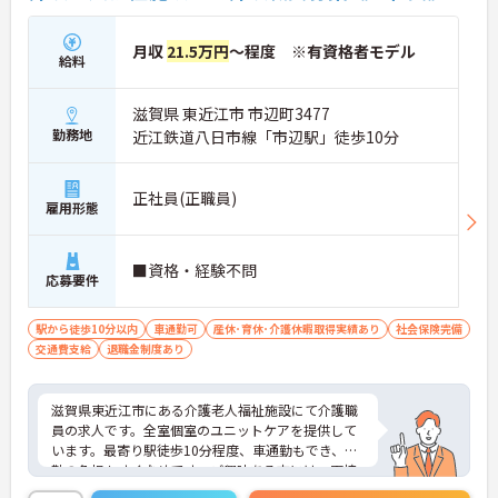
月収
21.5万円
～程度 ※有資格者モデル
給料
滋賀県 東近江市 市辺町3477
勤務地
近江鉄道八日市線「市辺駅」徒歩10分
正社員(正職員)
雇用形態
■資格・経験不問
応募要件
駅から徒歩10分以内
車通勤可
産休･育休･介護休暇取得実績あり
社会保険完備
交通費支給
退職金制度あり
滋賀県東近江市にある介護老人福祉施設にて介護職
員の求人です。全室個室のユニットケアを提供して
います。最寄り駅徒歩10分程度、車通勤もでき、通
勤の負担もすくなめです。ご興味ある方には、面接
対策ポイントなど、さらに詳細をお話しいたします