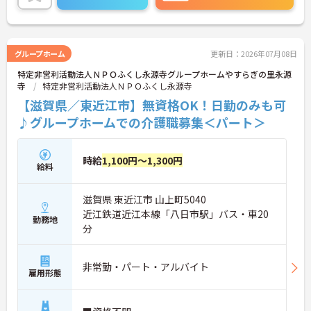
でお気軽にご相談ください！
グループホーム
更新日：2026年07月08日
特定非営利活動法人ＮＰＯふくし永源寺グループホームやすらぎの里永源
寺
特定非営利活動法人ＮＰＯふくし永源寺
【滋賀県／東近江市】無資格OK！日勤のみも可
♪グループホームでの介護職募集＜パート＞
時給
1,100円～1,300円
給料
滋賀県 東近江市 山上町5040
近江鉄道近江本線「八日市駅」バス・車20
勤務地
分
非常勤・パート・アルバイト
雇用形態