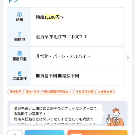
ト＞
時給
1,200円
～
給料
滋賀県 東近江市 平松町2-1
勤務地
非常勤・パート・アルバイト
雇用形態
■資格不問 ■経験不問
応募要件
車通勤可
産休･育休･介護休暇取得実績あり
社会保険完備
交通費支給
滋賀県東近江市にある病院のサプライセンターにて
看護助手の募集です！
資格や経験などは問いません！どなたでも病院での
お仕事にチャレンジできる環境です◎残業も月に2
時間程度と少なめで、勤務後のプライベートの時間