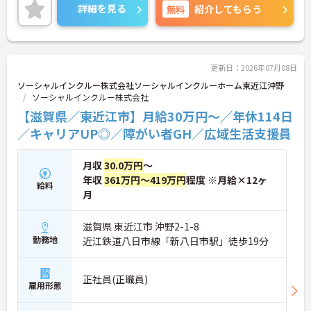
てスタートいただけます。ご興味のある方には、面
詳細を見る
無料
紹介してもらう
接対策ポイントなど、さらに詳細をお話しいたしま
すのでお気軽にご相談ください！
更新日：2026年07月08日
ソーシャルインクルー株式会社ソーシャルインクルーホーム東近江沖野
ソーシャルインクルー株式会社
【滋賀県／東近江市】月給30万円～／年休114日
／キャリアUP◎／障がい者GH／広域生活支援員
月収
30.0万円
～
年収
361万円～419万円
程度 ※月給×12ヶ
給料
月
滋賀県 東近江市 沖野2-1-8
勤務地
近江鉄道八日市線「新八日市駅」徒歩19分
正社員(正職員)
雇用形態