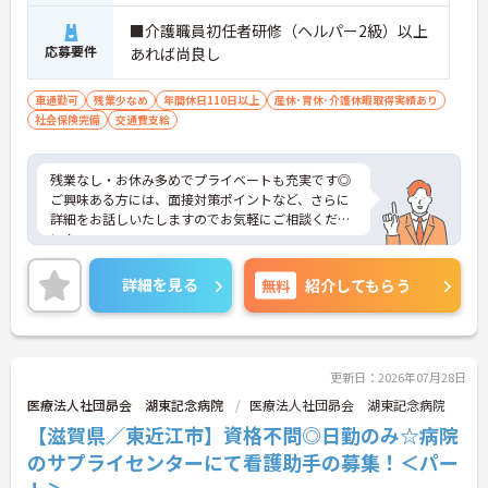
■介護職員初任者研修（ヘルパー2級）以上
応募要件
あれば尚良し
車通勤可
残業少なめ
年間休日110日以上
産休･育休･介護休暇取得実績あり
社会保険完備
交通費支給
残業なし・お休み多めでプライベートも充実です◎
ご興味ある方には、面接対策ポイントなど、さらに
詳細をお話しいたしますのでお気軽にご相談くださ
い！
詳細を見る
無料
紹介してもらう
更新日：2026年07月28日
医療法人社団昴会 湖東記念病院
医療法人社団昴会 湖東記念病院
【滋賀県／東近江市】資格不問◎日勤のみ☆病院
のサプライセンターにて看護助手の募集！＜パー