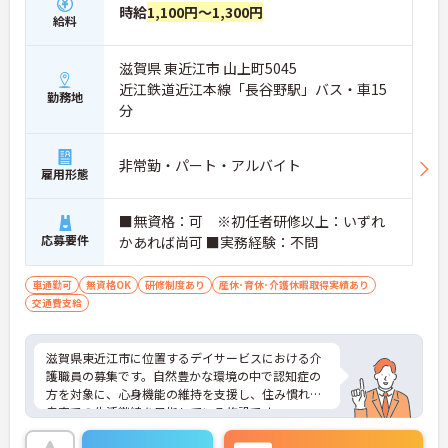
時給
1,100円～1,300円
給料
滋賀県 東近江市 山上町5045
近江鉄道近江本線「長谷野駅」バス・車15
勤務地
分
非常勤・パート・アルバイト
雇用形態
■無資格：可 ※初任者研修以上：いずれ
応募要件
かあれば尚可 ■実務経験：不問
車通勤可
無資格OK
研修制度あり
産休･育休･介護休暇取得実績あり
交通費支給
滋賀県東近江市に位置するデイサービスにおける介
護職員の募集です。自然豊かな環境の中で認知症の
方を対象に、心身機能の維持を支援し、住み慣れた
自宅での生活継続を目指している施設です。
土日は固定休み＆勤務日数は週2日～相談可能です。
プライベートとのメリハリのある働き方ができま