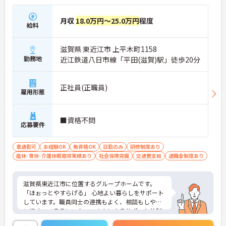
月収
18.0万円～25.0万円
程度
給料
滋賀県 東近江市 上平木町1158
勤務地
近江鉄道八日市線「平田(滋賀)駅」徒歩20分
正社員(正職員)
雇用形態
■資格不問
応募要件
車通勤可
未経験OK
無資格OK
日勤のみ
研修制度あり
産休･育休･介護休暇取得実績あり
社会保険完備
交通費支給
退職金制度あり
滋賀県東近江市に位置するグループホームです。
「ほぉっとやすらげる」 心地よい暮らしをサポート
しています。職員同士の連携もよく、相談もしやす
いです。ベテランスタッフさんによるサポート体制
もしっかりとあり、介護系の資格がない方も安心し