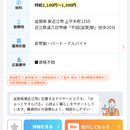
時給
1,100円～1,300円
給料
滋賀県 東近江市 上平木町1150
勤務地
近江鉄道八日市線「平田(滋賀)駅」徒歩20分
非常勤・パート・アルバイト
雇用形態
■資格不問
応募要件
車通勤可
無資格OK
研修制度あり
産休･育休･介護休暇取得実績あり
社会保険完備
交通費支給
滋賀県東近江市に位置するデイサービスです。「ほ
ぉっとやすらげる」 心地よい暮らしをサポートして
います。職員同士の連携もよく、相談もしやすいで
す。ベテランスタッフさんによるサポート体制もし
っかりとあり、介護系の資格がない方も安心してス
タートいただけます。ご興味のある方には、面接対
詳細を見る
無料
紹介してもらう
策ポイントなど、さらに詳細をお話しいたしますの