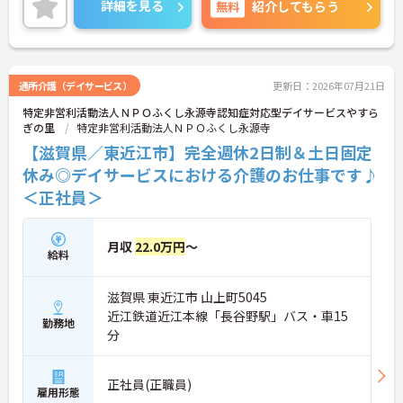
詳細を見る
無料
紹介してもらう
す。また、新しく介護業務をスタートさせたい方に
もおすすめの求人です。
ご興味のある方には、面接対策ポイントなど、さら
に詳細をご案内しますのでお気軽にご相談くださ
い！
通所介護（デイサービス）
更新日：2026年07月21日
特定非営利活動法人ＮＰＯふくし永源寺認知症対応型デイサービスやすら
ぎの里
特定非営利活動法人ＮＰＯふくし永源寺
【滋賀県／東近江市】完全週休2日制＆土日固定
休み◎デイサービスにおける介護のお仕事です♪
＜正社員＞
月収
22.0万円
～
給料
滋賀県 東近江市 山上町5045
近江鉄道近江本線「長谷野駅」バス・車15
勤務地
分
正社員(正職員)
雇用形態