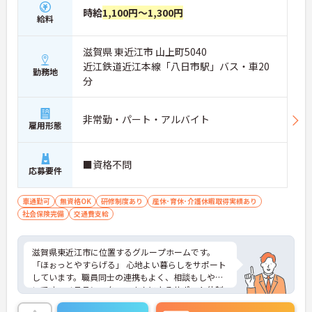
時給
1,100円～1,300円
給料
滋賀県 東近江市 山上町5040
近江鉄道近江本線「八日市駅」バス・車20
勤務地
分
非常勤・パート・アルバイト
雇用形態
■資格不問
応募要件
車通勤可
無資格OK
研修制度あり
産休･育休･介護休暇取得実績あり
社会保険完備
交通費支給
滋賀県東近江市に位置するグループホームです。
「ほぉっとやすらげる」 心地よい暮らしをサポート
しています。職員同士の連携もよく、相談もしやす
いです。ベテランスタッフさんによるサポート体制
もしっかりとあり、介護系の資格がない方も安心し