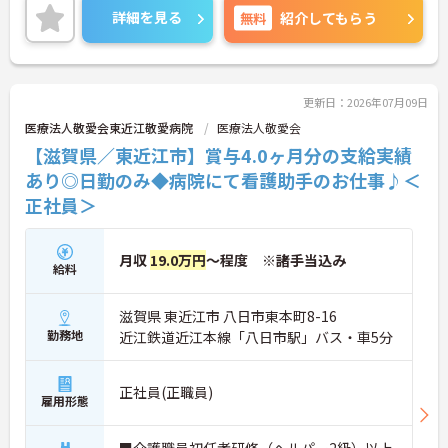
のでお気軽にご相談ください。
詳細を見る
無料
紹介してもらう
更新日：2026年07月09日
医療法人敬愛会東近江敬愛病院
医療法人敬愛会
【滋賀県／東近江市】賞与4.0ヶ月分の支給実績
あり◎日勤のみ◆病院にて看護助手のお仕事♪＜
正社員＞
月収
19.0万円
～程度 ※諸手当込み
給料
滋賀県 東近江市 八日市東本町8-16
勤務地
近江鉄道近江本線「八日市駅」バス・車5分
正社員(正職員)
雇用形態