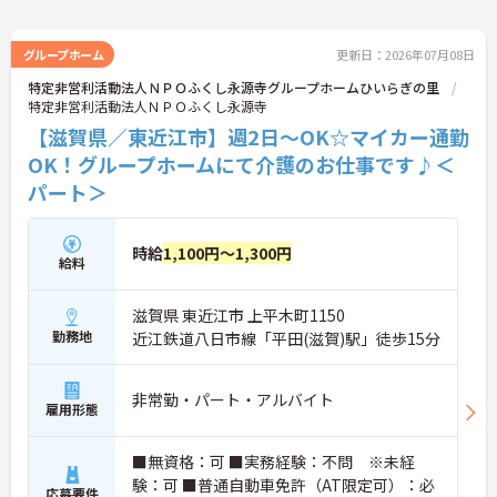
グループホーム
更新日：2026年07月08日
特定非営利活動法人ＮＰＯふくし永源寺グループホームひいらぎの里
特定非営利活動法人ＮＰＯふくし永源寺
【滋賀県／東近江市】週2日～OK☆マイカー通勤
OK！グループホームにて介護のお仕事です♪＜
パート＞
時給
1,100円～1,300円
給料
滋賀県 東近江市 上平木町1150
勤務地
近江鉄道八日市線「平田(滋賀)駅」徒歩15分
非常勤・パート・アルバイト
雇用形態
■無資格：可 ■実務経験：不問 ※未経
験：可 ■普通自動車免許（AT限定可）：必
応募要件