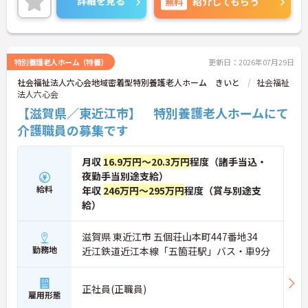
詳細を見る
無料
紹介してもらう
特別養護老人ホーム（特養）
更新日：2026年07月29日
社会福祉法人六心会地域密着型特別養護老人ホーム きいと
社会福祉
法人六心会
【滋賀県／東近江市】 特別養護老人ホームにて
介護職員の募集です
月収
16.9万円～20.3万円
程度（諸手当込・
夜勤手当別途支給）
給料
年収
246万円～295万円
程度（賞与別途支
給）
滋賀県 東近江市 五個荘山本町447番地34
勤務地
近江鉄道近江本線「五箇荘駅」バス・車9分
正社員(正職員)
雇用形態