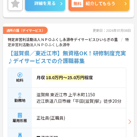
てスタートいただけます。ご興味のある方には、面
詳細を見る
無料
紹介してもらう
接対策ポイントなど、さらに詳細をお話しいたしま
すのでお気軽にご相談ください！
通所介護（デイサービス）
更新日：2026年07月08日
特定非営利活動法人ＮＰＯふくし永源寺デイサービスひいらぎの里
特
定非営利活動法人ＮＰＯふくし永源寺
【滋賀県／東近江市】無資格OK！研修制度充実
♪デイサービスでの介護職募集
月収
18.0万円～25.0万円
程度
給料
滋賀県 東近江市 上平木町1150
勤務地
近江鉄道八日市線「平田(滋賀)駅」徒歩20分
正社員(正職員)
雇用形態