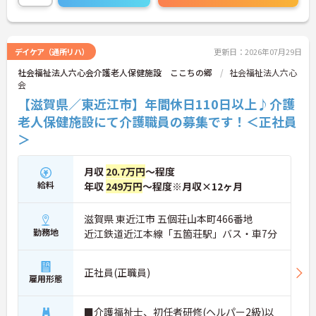
に詳細をお話しいたしますのでお気軽にご相談くだ
さい！
デイケア（通所リハ）
更新日：2026年07月29日
社会福祉法人六心会介護老人保健施設 ここちの郷
社会福祉法人六心
会
【滋賀県／東近江市】年間休日110日以上♪介護
老人保健施設にて介護職員の募集です！＜正社員
＞
月収
20.7万円
～程度
給料
年収
249万円
～程度※月収×12ヶ月
滋賀県 東近江市 五個荘山本町466番地
勤務地
近江鉄道近江本線「五箇荘駅」バス・車7分
正社員(正職員)
雇用形態
■介護福祉士、初任者研修(ヘルパー2級)以