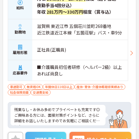
夜勤手当4回分込）
給料
年収
281万円～330万円
程度（賞与込）
滋賀県 東近江市 五個荘川並町268番地
勤務地
近江鉄道近江本線「五箇荘駅」バス・車9分
正社員(正職員)
雇用形態
■介護職員初任者研修（ヘルパー2級）以上
応募要件
あれば尚良し
車通勤可
無資格OK
年間休日110日以上
産休･育休･介護休暇取得実績あり
社会保険完備
交通費支給
残業なし・お休み多めでプライベートも充実です◎
ご興味ある方には、面接対策ポイントなど、さらに
詳細をお話しいたしますのでお気軽にご相談くださ
い！