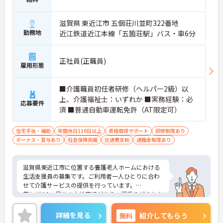
滋賀県 東近江市 五個荘川並町322番地
勤務地
近江鉄道近江本線「五箇荘駅」バス・車6分
正社員(正職員)
雇用形態
■介護職員初任者研修（ヘルパー2級）以
上、介護福祉士：いずれか ■実務経験：必
応募要件
須 ■普通自動車運転免許（AT限定可）
住宅手当・補助
年間休日110日以上
資格取得サポート
研修制度あり
ボーナス・賞与あり
社会保険完備
交通費支給
退職金制度あり
滋賀県東近江市に位置する養護老人ホームにおける
生活支援員の募集です。ご利用者一人ひとりに合わ
せて介護サービスの提供を行っています。
賞与が4.0ヶ月分の支給実績があり、頑張りがきちん
と評価される職場です。また、人材育成にも力を入
れており、研修制度が充実しています。
詳細を見る
無料
紹介してもらう
ご興味のある方には、面接対策ポイントなど、さら