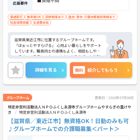
■資格不問
応募要件
車通勤可
無資格OK
研修制度あり
産休･育休･介護休暇取得実績あり
社会保険完備
交通費支給
滋賀県東近江市に位置するグループホームです。
「ほぉっとやすらげる」 心地よい暮らしをサポート
しています。職員同士の連携もよく、相談もしやす
いです。ベテランスタッフさんによるサポート体制
もしっかりとあり、介護系の資格がない方も安心し
てスタートいただけます。ご興味のある方には、面
詳細を見る
無料
紹介してもらう
接対策ポイントなど、さらに詳細をお話しいたしま
すのでお気軽にご相談ください！
グループホーム
更新日：2026年07月08日
特定非営利活動法人ＮＰＯふくし永源寺グループホームやすらぎの里けや
き
特定非営利活動法人ＮＰＯふくし永源寺
【滋賀県／東近江市】無資格OK！日勤のみも可
♪グループホームでの介護職募集＜パート＞