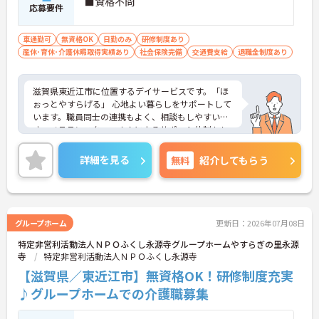
■資格不問
応募要件
車通勤可
無資格OK
日勤のみ
研修制度あり
産休･育休･介護休暇取得実績あり
社会保険完備
交通費支給
退職金制度あり
滋賀県東近江市に位置するデイサービスです。「ほ
ぉっとやすらげる」 心地よい暮らしをサポートして
います。職員同士の連携もよく、相談もしやすいで
す。ベテランスタッフさんによるサポート体制もし
っかりとあり、介護系の資格がない方も安心してス
タートいただけます。ご興味のある方には、面接対
詳細を見る
無料
紹介してもらう
策ポイントなど、さらに詳細をお話しいたしますの
でお気軽にご相談ください！
グループホーム
更新日：2026年07月08日
特定非営利活動法人ＮＰＯふくし永源寺グループホームやすらぎの里永源
寺
特定非営利活動法人ＮＰＯふくし永源寺
【滋賀県／東近江市】無資格OK！研修制度充実
♪グループホームでの介護職募集