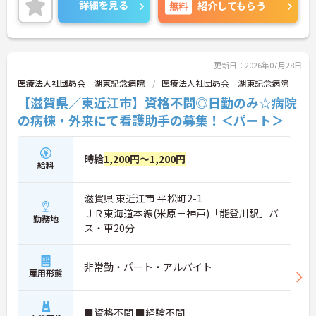
も大切にしていただけます！
詳細を見る
無料
紹介してもらう
ご興味のある方には、面接対策ポイントなど、さら
に詳細をお話しいたしますのでお気軽にご相談くだ
さい！
更新日：2026年07月28日
医療法人社団昴会 湖東記念病院
医療法人社団昴会 湖東記念病院
【滋賀県／東近江市】資格不問◎日勤のみ☆病院
の病棟・外来にて看護助手の募集！＜パート＞
時給
1,200円～1,200円
給料
滋賀県 東近江市 平松町2-1
ＪＲ東海道本線(米原－神戸)「能登川駅」バ
勤務地
ス・車20分
非常勤・パート・アルバイト
雇用形態
■資格不問 ■経験不問