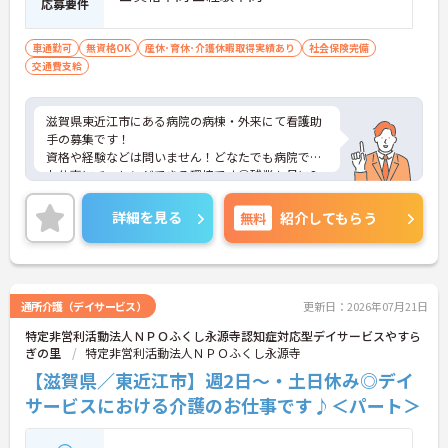
応募要件
車通勤可
無資格OK
産休･育休･介護休暇取得実績あり
社会保険完備
交通費支給
滋賀県東近江市にある病院の病棟・外来にて看護助
手の募集です！
資格や経験などは問いません！どなたでも病院での
お仕事にチャレンジできる環境です◎残業も月に2
時間程度と少なめで、勤務後のプライベートの時間
も大切にしていただけます！
詳細を見る
無料
紹介してもらう
ご興味のある方には、面接対策ポイントなど、さら
に詳細をお話しいたしますのでお気軽にご相談くだ
さい！
通所介護（デイサービス）
更新日：2026年07月21日
特定非営利活動法人ＮＰＯふくし永源寺認知症対応型デイサービスやすら
ぎの里
特定非営利活動法人ＮＰＯふくし永源寺
【滋賀県／東近江市】週2日～・土日休み◎デイ
サービスにおける介護のお仕事です♪＜パート＞