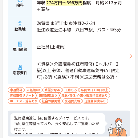
年収
274万円～398万円
程度 月給×12ヶ月
給料
＋賞与
滋賀県 東近江市 東沖野2-2-34
勤務地
近江鉄道近江本線「八日市駅」バス・車5分
正社員(正職員)
雇用形態
＜資格＞介護職員初任者研修(旧ヘルパー2
級)以上 必須、普通自動車運転免許(AT限定
応募要件
可) 必須 ＜経験＞不問 ※送迎業務は必須と
なります
車通勤可
未経験OK
残業少なめ
日勤のみ
年間休日110日以上
資格取得サポート
研修制度あり
産休･育休･介護休暇取得実績あり
ボーナス・賞与あり
社会保険完備
交通費支給
退職金制度あり
滋賀県東近江市に位置するデイサービスです。
福利厚生等整っており、長く安心してご就業いただ
けます。
日勤のみですので、ご家庭やプライベートとの両立