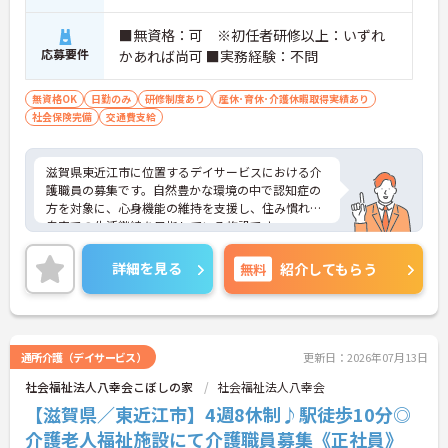
■無資格：可 ※初任者研修以上：いずれ
応募要件
かあれば尚可 ■実務経験：不問
無資格OK
日勤のみ
研修制度あり
産休･育休･介護休暇取得実績あり
社会保険完備
交通費支給
滋賀県東近江市に位置するデイサービスにおける介
護職員の募集です。自然豊かな環境の中で認知症の
方を対象に、心身機能の維持を支援し、住み慣れた
自宅での生活継続を目指している施設です。
完全週休2日制＆土日は固定休みです。プライベート
とのメリハリのある働き方ができます。また、新し
詳細を見る
無料
紹介してもらう
く介護業務をスタートさせたい方にもおすすめの求
人です。
ご興味のある方には、面接対策ポイントなど、さら
に詳細をご案内しますのでお気軽にご相談くださ
い！
通所介護（デイサービス）
更新日：2026年07月13日
社会福祉法人八幸会こぼしの家
社会福祉法人八幸会
【滋賀県／東近江市】4週8休制♪駅徒歩10分◎
介護老人福祉施設にて介護職員募集《正社員》