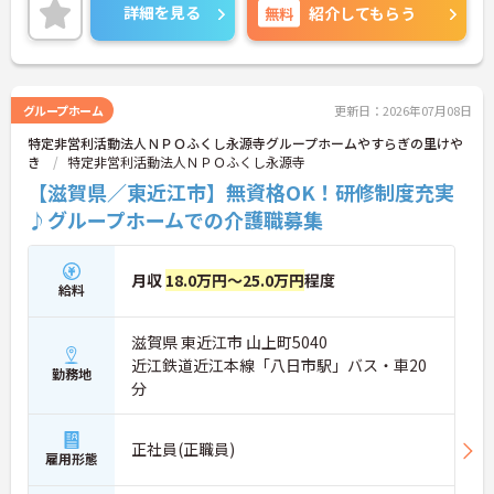
てスタートいただけます。ご興味のある方には、面
詳細を見る
無料
紹介してもらう
接対策ポイントなど、さらに詳細をお話しいたしま
すのでお気軽にご相談ください！
グループホーム
更新日：2026年07月08日
特定非営利活動法人ＮＰＯふくし永源寺グループホームやすらぎの里けや
き
特定非営利活動法人ＮＰＯふくし永源寺
【滋賀県／東近江市】無資格OK！研修制度充実
♪グループホームでの介護職募集
月収
18.0万円～25.0万円
程度
給料
滋賀県 東近江市 山上町5040
近江鉄道近江本線「八日市駅」バス・車20
勤務地
分
正社員(正職員)
雇用形態