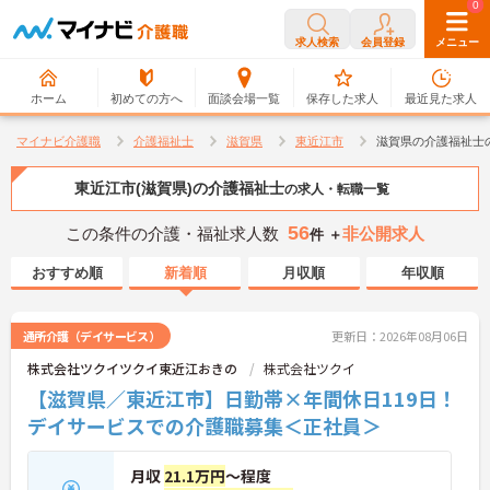
0
0
求人検索
会員登録
メニュー
ホーム
初めての方へ
面談会場一覧
保存した求人
最近見た求人
マイナビ介護職
介護福祉士
滋賀県
東近江市
滋賀県の介護福祉士
東近江市(滋賀県)の介護福祉士
の求人・転職一覧
56
この条件の介護・福祉求人数
非公開求人
件 ＋
おすすめ順
新着順
月収順
年収順
通所介護（デイサービス）
更新日：2026年08月06日
株式会社ツクイツクイ東近江おきの
株式会社ツクイ
【滋賀県／東近江市】日勤帯×年間休日119日！
デイサービスでの介護職募集＜正社員＞
月収
21.1万円
～程度