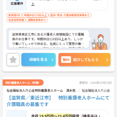
応募要件
上
無資格OK
年間休日110日以上
産休･育休･介護休暇取得実績あり
社会保険完備
退職金制度あり
滋賀県東近江市にある介護老人保健施設にて介護職
員のお仕事です。年間休日110日以上あり、しっか
り働いてしっかり休める、社員にとって理想の働き
方を実現できます♪ご興味ある方には、面接対策ポ
イントなど、さらに詳細をお話しいたしますのでお
気軽にご相談ください。
詳細を見る
無料
紹介してもらう
特別養護老人ホーム（特養）
更新日：2026年07月29日
社会福祉法人六心会特別養護老人ホーム 清水苑
社会福祉法人六心会
【滋賀県／東近江市】 特別養護老人ホームにて
介護職員の募集です
月収
19.9万円～23.4万円
程度（諸手当込・