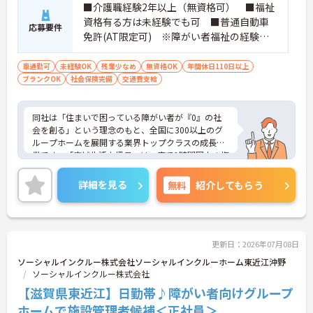
■介護職経験2年以上（無資格可） ■福祉
資格有る方は未経験でも可 ■普通自動車
応募要件
免許(AT限定可) ※障がい者福祉の経験は
不問です。※実務経験2年以上の方、障がい
者福祉に関する経験をお持ちの方大歓迎
車通勤可
未経験OK
残業少なめ
無資格OK
年間休日110日以上
ブランクOK
社会保険完備
交通費支給
同社は「住まいで困っている障がい者が『0』の社
会を創る」という理念のもと、全国に300以上のグ
ループホームを展開する業界トップクラスの成長企
業です。「広域生活支援員」は、車で1時間圏内の複
数施設を横断的に担当し、現場支援とパートスタッ
フのサポートを行うハイクラスなポジションです。
詳細を見る
無料
紹介してもらう
最新設備とバリアフリーが完備され、スタッフの身
体的負担が少なく、広域手当5万円が付与されるこ
とで高い給与水準を実現しています。年間休日114
日の確保や、献立・レシピの完全標準化による業務
効率化など、ワークライフバランスを保ちながら定
更新日：2026年07月08日
年70歳まで長期的に活躍できる制度が盤石に整って
ソーシャルインクルー株式会社ソーシャルインクルーホーム東近江沖野
います。複数施設を経験することで培われるマネジ
ソーシャルインクルー株式会社
メント視点は、将来的なエリアマネージャーへのキ
【滋賀県東近江】日勤帯♪障がい者向けグループ
ャリアアップにも直結しており、最新の環境で専門
性を発揮したいプロフェッショナルの方にお勧めで
ホームで施設管理者候補＜正社員＞