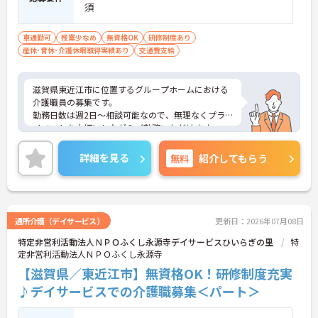
須
車通勤可
残業少なめ
無資格OK
研修制度あり
産休･育休･介護休暇取得実績あり
交通費支給
滋賀県東近江市に位置するグループホームにおける
介護職員の募集です。
勤務日数は週2日～相談可能なので、無理なくプラ
イベートを大切にしながらご勤務いただけます。マ
イカー通勤が可能です。通勤が苦になりません。
ご興味のある方には、面接対策ポイントなど、さら
詳細を見る
無料
紹介してもらう
に詳細をお話しいたしますのでお気軽にご相談くだ
さい！
通所介護（デイサービス）
更新日：2026年07月08日
特定非営利活動法人ＮＰＯふくし永源寺デイサービスひいらぎの里
特
定非営利活動法人ＮＰＯふくし永源寺
【滋賀県／東近江市】無資格OK！研修制度充実
♪デイサービスでの介護職募集＜パート＞