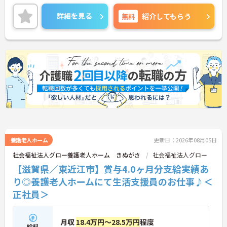
もしやすいです。
ご興味のある方には、面接対策ポイントなど、さら
詳細を見る
無料
紹介してもらう
に詳細をお話しいたしますのでお気軽にご相談くだ
さい！
養護老人ホーム
更新日：2026年08月05日
社会福祉法人グロー養護老人ホーム きぬがさ
社会福祉法人グロー
【滋賀県／東近江市】賞与4.0ヶ月分支給実績あ
り◎養護老人ホームにて生活支援員のお仕事♪＜
正社員＞
月収
18.4万円～28.5万円
程度
給料