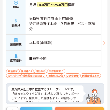
月収
18.0万円～25.0万円
程度
給料
滋賀県 東近江市 山上町5040
近江鉄道近江本線「八日市駅」バス・車20
勤務地
分
正社員(正職員)
雇用形態
■資格不問
応募要件
車通勤可
無資格OK
日勤のみ
研修制度あり
産休･育休･介護休暇取得実績あり
社会保険完備
交通費支給
退職金制度あり
滋賀県東近江市に位置するグループホームです。
「ほぉっとやすらげる」 心地よい暮らしをサポート
しています。職員同士の連携もよく、相談もしやす
いです。ベテランスタッフさんによるサポート体制
もしっかりとあり、介護系の資格がない方も安心し