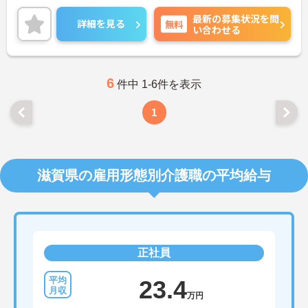
と評価される職場です。また、人材育成にも力を入
最新の募集状況を問
れており、研修制度が充実しています。
詳細を見る
無料
い合わせる
ご興味のある方には、面接対策ポイントなど、さら
に詳細をお話しいたしますのでお気軽にご相談くだ
さい！
6
件中 1-6件を表示
1
滋賀県の雇用形態別介護職の平均給与
正社員
23.4
万円