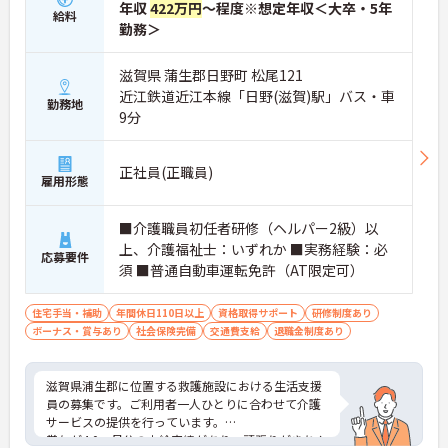
年収
422万円
～程度※想定年収＜大卒・5年
給料
勤務＞
滋賀県 蒲生郡日野町 松尾121
近江鉄道近江本線「日野(滋賀)駅」バス・車
勤務地
9分
正社員(正職員)
雇用形態
■介護職員初任者研修（ヘルパー2級）以
上、介護福祉士：いずれか ■実務経験：必
応募要件
須 ■普通自動車運転免許（AT限定可）
住宅手当・補助
年間休日110日以上
資格取得サポート
研修制度あり
ボーナス・賞与あり
社会保険完備
交通費支給
退職金制度あり
滋賀県浦生郡に位置する救護施設における生活支援
員の募集です。ご利用者一人ひとりに合わせて介護
サービスの提供を行っています。
賞与が4.0ヶ月分の支給実績があり、頑張りがきちん