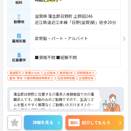
給料
滋賀県 蒲生郡日野町 上野田246
勤務地
近江鉄道近江本線「日野(滋賀)駅」徒歩20分
非常勤・パート・アルバイト
雇用形態
■資格不問 ■経験不問
応募要件
車通勤可
残業少なめ
土日祝休
無資格OK
研修制度あり
産休･育休･介護休暇取得実績あり
社会保険完備
交通費支給
蒲生郡日野町に位置する介護老人保健施設での介護
職求人です。日勤のみのご勤務ですので、生活リズ
ムを整えやすく無理なくご勤務いただけます♪介護
系の資格や経験が無い方もチャレンジいただけま
す。託児所もあり、小さなお子様がいる方も安心し
てご就業いただけます。ご興味のある方には、面接
詳細を見る
無料
紹介してもらう
対策ポイントなど、さらに詳細をお話しいたします
のでお気軽にご相談ください！