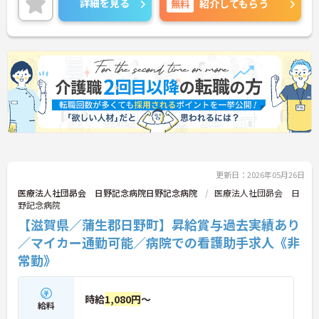
詳細を見る
無料
紹介してもらう
すので、お気軽にご連絡ください！
更新日：2026年05月26日
医療法人社団昴会 日野記念病院日野記念病院
医療法人社団昴会 日
野記念病院
【滋賀県／蒲生郡日野町】昇給賞与過去実績あり
／マイカー通勤可能／病院での看護助手求人《非
常勤》
時給
1,080円
～
給料