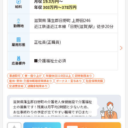
月収
19.3万円
～
給料
年収
303万円～378万円
滋賀県 蒲生郡日野町 上野田246
勤務地
近江鉄道近江本線「日野(滋賀)駅」徒歩20分
正社員(正職員)
雇用形態
■介護福祉士必須
応募要件
車通勤可
寮・借り上げ
年間休日110日以上
研修制度あり
産休･育休･介護休暇取得実績あり
ボーナス・賞与あり
社会保険完備
交通費支給
退職金制度あり
滋賀県蒲生郡日野町の介護老人保健施設で介護福祉
士の募集です！残業は月平均2時間と少ないため、
お仕事終わりの予定が立てやすい職場です◎また、
退職金制度や単身用の入居可能住宅、利用可能な託
児施設など福利厚生が充実しているのも嬉しいポイ
ント♪ご興味のある方は面接ポイントをお伝えしま