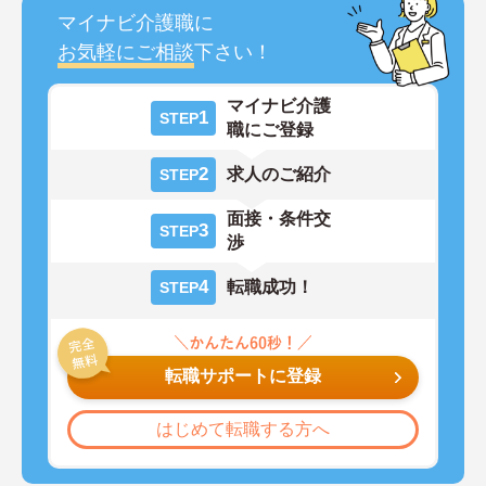
マイナビ介護職に
お気軽にご相談
下さい！
マイナビ介護
1
STEP
職にご登録
2
求人のご紹介
STEP
面接・条件交
3
STEP
渉
4
転職成功！
STEP
転職サポートに登録
はじめて転職する方へ