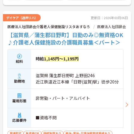
デイケア（通所リハ）
更新日：2026年03月06日
医療法人社団昴会介護老人保健施設リスタあすなろ
医療法人社団昴会
【滋賀県／蒲生郡日野町】日勤のみ◎無資格OK
♪介護老人保健施設の介護職員募集＜パート＞
時給
1,145円～1,195円
給料
滋賀県 蒲生郡日野町 上野田246
勤務地
近江鉄道近江本線「日野(滋賀)駅」徒歩20分
非常勤・パート・アルバイト
雇用形態
■資格不問
応募要件
車通勤可
無資格OK
研修制度あり
産休･育休･介護休暇取得実績あり