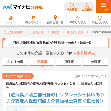
0
0
求人検索
会員登録
メニュー
ホーム
初めての方へ
面談会場一覧
保存した求人
最近見た求人
マイナビ介護職
介護福祉士
滋賀県
蒲生郡日野町
滋賀県の介護福
蒲生郡日野町(滋賀県)の介護福祉士
の求人・転職一覧
6
この条件の介護・福祉求人数
非公開求人
件 ＋
おすすめ順
新着順
月収順
年収順
デイケア（通所リハ）
更新日：2026年06月25日
医療法人社団昴会介護老人保健施設 リスタあすなろ
医療法人社団昴
会
【滋賀県／蒲生郡日野町】リフレッシュ休暇あり
♪介護老人保健施設の介護福祉士募集＜正社員＞