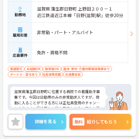
滋賀県 蒲生郡日野町 上野田２００－１
勤務地
近江鉄道近江本線「日野(滋賀)駅」徒歩20分
非常勤・パート・アルバイト
雇用形態
免許・資格不問
応募要件
車通勤可
未経験OK
無資格OK
産休･育休･介護休暇取得実績あり
ボーナス・賞与あり
社会保険完備
交通費支給
滋賀県蒲生郡日野町に位置する病院での看護助手募
集です。今回は日勤帯のみの非常勤求人ですが、夜
勤に入ることができる方には正社員登用のチャンス
もあります。昇給賞与の過去実績もあり、個人の頑
張りを評価してくれる環境です。マイカー通勤も可
能ですので通勤も安心です。ご興味のある方には面
詳細を見る
無料
紹介してもらう
接のポイントをお伝えしますので、お気軽にお問い
合わせください。