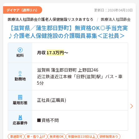
デイケア（通所リハ）
更新日：2026年04月10日
医療法人社団昴会介護老人保健施設リスタあすなろ
医療法人社団昴会
【滋賀県／蒲生郡日野町】無資格OK◎手当充実
♪介護老人保健施設の介護職員募集＜正社員＞
月収
17.3万円
～
給料
滋賀県 蒲生郡日野町 上野田246
近江鉄道近江本線「日野(滋賀)駅」バス・車
勤務地
5分
正社員(正職員)
雇用形態
■資格不問
応募要件
車通勤可
寮・借り上げ
無資格OK
年間休日110日以上
研修制度あり