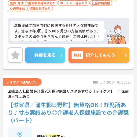
産休･育休･介護休暇取得実績あり
ボーナス・賞与あり
社会保険完備
交通費支給
退職金制度あり
滋賀県蒲生郡日野町に位置する介護老人保健施設で
す。賞与は年3回、計5.00ヶ月分の支給実績があり、
スタッフの頑張りをきちんと還元！年間休日も110
日あり、しっかり働いてしっかり休める、社員にと
って理想の働き方を実現できます。ご興味をお持ち
の方はお気軽にお問い合わせください。
詳細を見る
無料
紹介してもらう
デイケア（通所リハ）
更新日：2026年03月11日
医療法人社団昴会介護老人保健施設リスタあすなろ【デイケア】
医療
法人社団昴会
【滋賀県／蒲生郡日野町】無資格OK！託児所あ
り♪寸志実績あり◎介護老人保健施設での介護職
（パート）
時給
1,145円
～