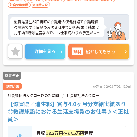
社会保険完備
交通費支給
滋賀県蒲生郡日野町の介護老人保健施設で介護職員
の募集です！日勤のみのお仕事で17時終業！残業は
月平均2時間程度なので、お仕事終わりの予定が立
てやすい職場です◎また、昇給ありであなたの頑張
りがしっかり評価されます♪ご興味のある方は面接
ポイントをお伝えしますので、お気軽にご連絡くだ
詳細を見る
無料
紹介してもらう
さい！
募集停止
訪問介護
更新日：2026年07月10日
社会福祉法人グローひのたに園
社会福祉法人グロー
【滋賀県／浦生郡】賞与4.0ヶ月分支給実績あり
◎救護施設における生活支援員のお仕事♪＜正社
員＞
月収
18.3万円～27.5万円
程度