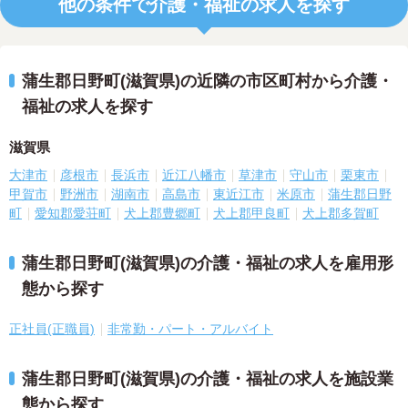
他の条件で介護・福祉の求人を探す
蒲生郡日野町(滋賀県)の近隣の市区町村から介護・
福祉の求人を探す
滋賀県
大津市
彦根市
長浜市
近江八幡市
草津市
守山市
栗東市
甲賀市
野洲市
湖南市
高島市
東近江市
米原市
蒲生郡日野
町
愛知郡愛荘町
犬上郡豊郷町
犬上郡甲良町
犬上郡多賀町
蒲生郡日野町(滋賀県)の介護・福祉の求人を雇用形
態から探す
正社員(正職員)
非常勤・パート・アルバイト
蒲生郡日野町(滋賀県)の介護・福祉の求人を施設業
態から探す