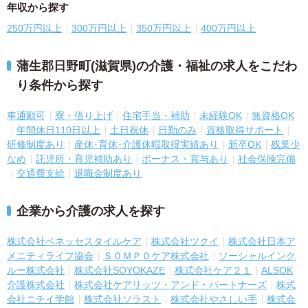
年収から探す
250万円以上
300万円以上
350万円以上
400万円以上
蒲生郡日野町(滋賀県)の介護・福祉の求人をこだわ
り条件から探す
車通勤可
寮・借り上げ
住宅手当・補助
未経験OK
無資格OK
年間休日110日以上
土日祝休
日勤のみ
資格取得サポート
研修制度あり
産休･育休･介護休暇取得実績あり
新卒OK
残業少
なめ
託児所・育児補助あり
ボーナス・賞与あり
社会保険完備
交通費支給
退職金制度あり
企業から介護の求人を探す
株式会社ベネッセスタイルケア
株式会社ツクイ
株式会社日本ア
メニティライフ協会
ＳＯＭＰＯケア株式会社
ソーシャルインク
ルー株式会社
株式会社SOYOKAZE
株式会社ケア２１
ALSOK
介護株式会社
株式会社ケアリッツ・アンド・パートナーズ
株式
会社ニチイ学館
株式会社ソラスト
株式会社やさしい手
株式会