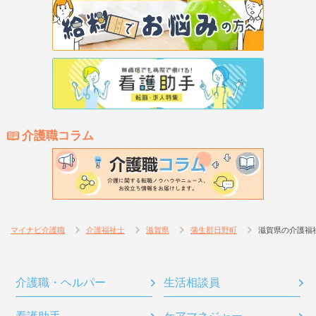
介護職コラム
マイナビ介護職
介護福祉士
滋賀県
蒲生郡日野町
滋賀県の介護福
介護職・ヘルパー
生活相談員