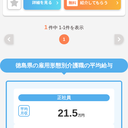
変化しても働ける職場環境です。
詳細を見る
無料
紹介してもらう
ご興味のある方には、面接対策ポイントなど、さら
に詳細をご案内しますのでお気軽にご相談くださ
い！
1
件中 1-1件を表示
1
徳島県の雇用形態別介護職の平均給与
正社員
21.5
万円