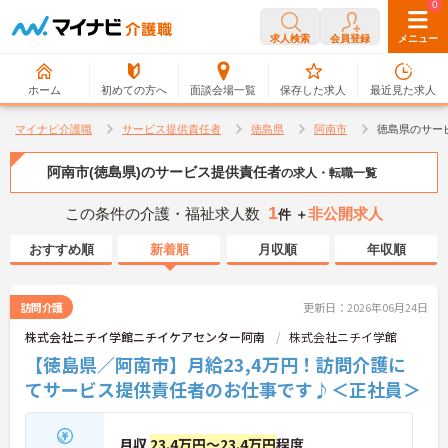
0
0
求人検索
会員登録
メニュー
ホーム
初めての方へ
面談会場一覧
保存した求人
最近見た求人
マイナビ介護職
サービス提供責任者
徳島県
阿南市
徳島県のサー
阿南市(徳島県)のサービス提供責任者
の求人・転職一覧
1
この条件の介護・福祉求人数
非公開求人
件 ＋
おすすめ順
新着順
月収順
年収順
訪問介護
更新日：2026年06月24日
株式会社ニチイ学館ニチイケアセンター阿南
株式会社ニチイ学館
【徳島県／阿南市】月給23,4万円！訪問介護に
てサービス提供責任者のお仕事です♪＜正社員＞
月収
23.4万円～23.4万円
程度