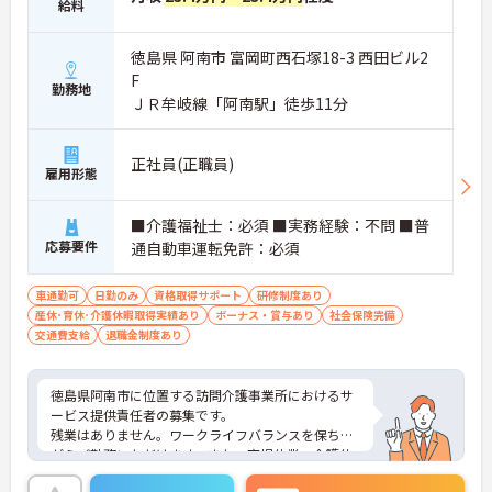
給料
徳島県 阿南市 富岡町西石塚18-3 西田ビル2
F
勤務地
ＪＲ牟岐線「阿南駅」徒歩11分
正社員(正職員)
雇用形態
■介護福祉士：必須 ■実務経験：不問 ■普
応募要件
通自動車運転免許：必須
車通勤可
日勤のみ
資格取得サポート
研修制度あり
産休･育休･介護休暇取得実績あり
ボーナス・賞与あり
社会保険完備
交通費支給
退職金制度あり
徳島県阿南市に位置する訪問介護事業所におけるサ
ービス提供責任者の募集です。
残業はありません。ワークライフバランスを保ちな
がらご勤務いただけます。また、育児休業・介護休
業・看護休暇の取得実績があり、ライフステージが