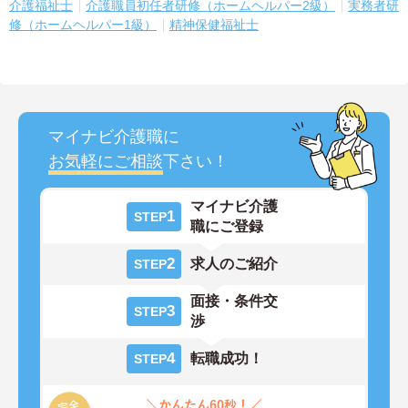
介護福祉士
介護職員初任者研修（ホームヘルパー2級）
実務者研
修（ホームヘルパー1級）
精神保健福祉士
マイナビ介護職に
お気軽にご相談
下さい！
マイナビ介護
1
STEP
職にご登録
2
求人のご紹介
STEP
面接・条件交
3
STEP
渉
4
転職成功！
STEP