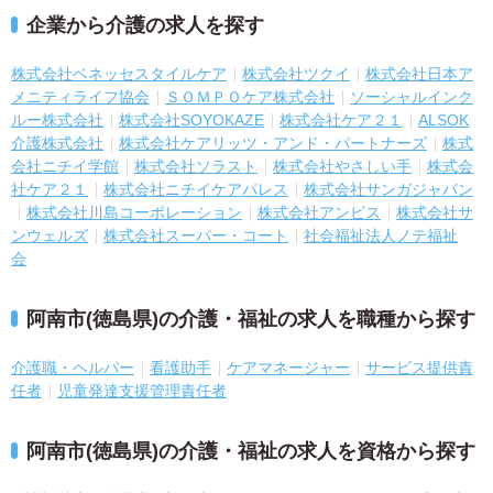
企業から介護の求人を探す
株式会社ベネッセスタイルケア
株式会社ツクイ
株式会社日本ア
メニティライフ協会
ＳＯＭＰＯケア株式会社
ソーシャルインク
ルー株式会社
株式会社SOYOKAZE
株式会社ケア２１
ALSOK
介護株式会社
株式会社ケアリッツ・アンド・パートナーズ
株式
会社ニチイ学館
株式会社ソラスト
株式会社やさしい手
株式会
社ケア２１
株式会社ニチイケアパレス
株式会社サンガジャパン
株式会社川島コーポレーション
株式会社アンビス
株式会社サ
ンウェルズ
株式会社スーパー・コート
社会福祉法人ノテ福祉
会
阿南市(徳島県)の介護・福祉の求人を職種から探す
介護職・ヘルパー
看護助手
ケアマネージャー
サービス提供責
任者
児童発達支援管理責任者
阿南市(徳島県)の介護・福祉の求人を資格から探す