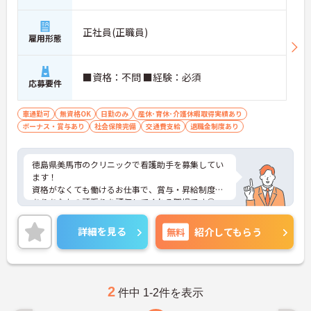
正社員(正職員)
雇用形態
■資格：不問 ■経験：必須
応募要件
車通勤可
無資格OK
日勤のみ
産休･育休･介護休暇取得実績あり
ボーナス・賞与あり
社会保険完備
交通費支給
退職金制度あり
徳島県美馬市のクリニックで看護助手を募集してい
ます！
資格がなくても働けるお仕事で、賞与・昇給制度が
ありあなたの頑張りを評価してくれる職場です◎
育児・介護休業や看護休暇の取得実績があるもの嬉
しいポイントです♪
詳細を見る
無料
紹介してもらう
ご興味のある方は、面接のポイントをお伝えします
のでご連絡ください！
2
件中 1-2件を表示