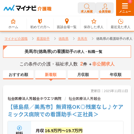
0
0
求人検索
会員登録
メニュー
ホーム
初めての方へ
面談会場一覧
保存した求人
最近見た求人
マイナビ介護職
看護助手
徳島県
美馬市
徳島県の看護助手の求人
美馬市(徳島県)の看護助手
の求人・転職一覧
2
この条件の介護・福祉求人数
非公開求人
件 ＋
おすすめ順
新着順
月収順
年収順
更新日：2025年11月11日
社会医療法人芳越会ホウエツ病院
社会医療法人芳越会
【徳島県／美馬市】無資格OK◎残業なし♪ケア
ミックス病院での看護助手＜正社員＞
月収
16.9万円～19.7万円
給料