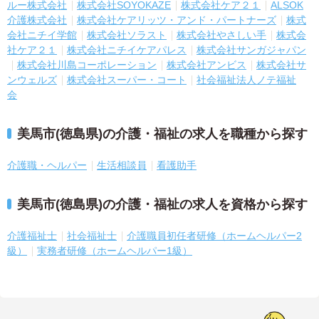
ルー株式会社
株式会社SOYOKAZE
株式会社ケア２１
ALSOK
介護株式会社
株式会社ケアリッツ・アンド・パートナーズ
株式
会社ニチイ学館
株式会社ソラスト
株式会社やさしい手
株式会
社ケア２１
株式会社ニチイケアパレス
株式会社サンガジャパン
株式会社川島コーポレーション
株式会社アンビス
株式会社サ
ンウェルズ
株式会社スーパー・コート
社会福祉法人ノテ福祉
会
美馬市(徳島県)の介護・福祉の求人を職種から探す
介護職・ヘルパー
生活相談員
看護助手
美馬市(徳島県)の介護・福祉の求人を資格から探す
介護福祉士
社会福祉士
介護職員初任者研修（ホームヘルパー2
級）
実務者研修（ホームヘルパー1級）