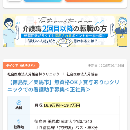
ご興味のある方は、面接のポイントをお伝えします
のでご連絡ください！
デイケア（通所リハ）
更新日：2025年09月26日
社会医療法人芳越会林クリニック
社会医療法人芳越会
【徳島県／美馬市】無資格OK♪賞与あり◎クリ
ニックでの看護助手募集＜正社員＞
月収
16.9万円～19.7万円
給料
徳島県 美馬市 脇町大字脇町340
勤務地
ＪＲ徳島線「穴吹駅」バス・車8分