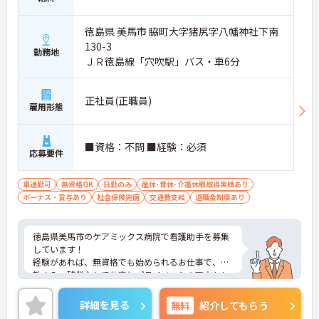
徳島県 美馬市 脇町大字猪尻字八幡神社下南
130-3
勤務地
ＪＲ徳島線「穴吹駅」バス・車6分
正社員(正職員)
雇用形態
■資格：不問 ■経験：必須
応募要件
車通勤可
無資格OK
日勤のみ
産休･育休･介護休暇取得実績あり
ボーナス・賞与あり
社会保険完備
交通費支給
退職金制度あり
徳島県美馬市のケアミックス病院で看護助手を募集
しています！
経験があれば、無資格でも始められるお仕事で、日
勤のみ・残業なしで仕事とプライベートの両立もし
やすい環境となっております♪
育児・介護休業や看護休暇の取得実績があるもの嬉
詳細を見る
無料
紹介してもらう
しいポイントです◎