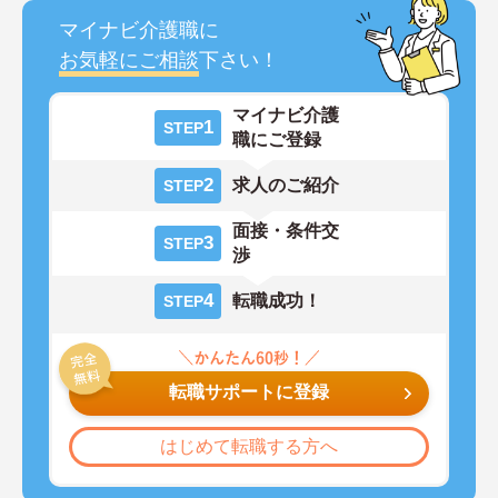
マイナビ介護職に
お気軽にご相談
下さい！
マイナビ介護
1
STEP
職にご登録
2
求人のご紹介
STEP
面接・条件交
3
STEP
渉
4
転職成功！
STEP
転職サポートに登録
はじめて転職する方へ