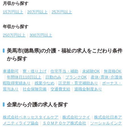
月収から探す
15万円以上
20万円以上
25万円以上
年収から探す
250万円以上
300万円以上
美馬市(徳島県)の介護・福祉の求人をこだわり条件
から探す
車通勤可
寮・借り上げ
住宅手当・補助
未経験OK
無資格OK
年間休日110日以上
日勤のみ
ブランクOK
産休･育休･介護休
暇取得実績あり
残業少なめ
託児所・育児補助あり
ボーナス・
賞与あり
社会保険完備
交通費支給
退職金制度あり
企業から介護の求人を探す
株式会社ベネッセスタイルケア
株式会社ツクイ
株式会社日本ア
メニティライフ協会
ＳＯＭＰＯケア株式会社
ソーシャルインク