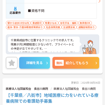
■資格不問
応募要件
駅から徒歩10分以内
車通勤可
残業少なめ
住宅手当・補助
無資格OK
産休･育休･介護休暇取得実績あり
社会保険完備
交通費支給
退職金制度あり
千葉県成田市に位置するクリニックでの求人です。
残業が月1時間程度と少ないので、プライベートと
の予定が立てやすいです。
また、先輩職員が丁寧に指導いたしますので、初め
ての方でも安心して業務に就くことができます。
ご興味のある方は、お気軽にお問い合わせくださ
詳細を見る
無料
紹介してもらう
い。
更新日：2026年08月06日
医療法人社団誠和会 長谷川病院
医療法人社団誠和会 長谷川病院
【千葉県／八街市】地域医療に力をいれている療
養病院での看護助手募集