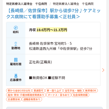
特定医療法人雄博会 千住病院
特定医療法人雄博会 千住病院
【長崎県／佐世保市】駅から徒歩7分♪ケアミッ
クス病院にて看護助手募集＜正社員＞
月収
18.0万円～21.3万円
給料
長崎県 佐世保市 宮地町5‐5
勤務地
松浦鉄道西九州線「中佐世保駅」徒歩7分
正社員(正職員)
雇用形態
■無資格OK ■経験不問
応募要件
駅から徒歩10分以内
車通勤可
寮・借り上げ
住宅手当・補助
無資格OK
産休･育休･介護休暇取得実績あり
ボーナス・賞与あり
社会保険完備
交通費支給
退職金制度あり