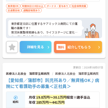
無資格OK
年間休日110日以上
ボーナス・賞与あり
社会保険完備
交通費支給
退職金制度あり
東京都足立区に位置するケアミックス病院にて介護
職の募集です！
育児休業取得実績もあり、ライフステージに変化が
あっても長くお勤めいただけます。
ご興味ある方には、面接対策ポイントなど、さらに
詳細をお話しいたしますのでお気軽にご相談くださ
詳細を見る
無料
紹介してもらう
い！
更新日：2026年08月07日
医療法人北辰会 蒲郡厚生館病院
医療法人北辰会 蒲郡厚生館病院
【愛知県／蒲郡市】託児所あり／無資格OK♪病
院にて看護助手の募集＜正社員＞
月収
19.8万円～30.1万円
程度※諸手当込
給料
年収
285万円～441万円