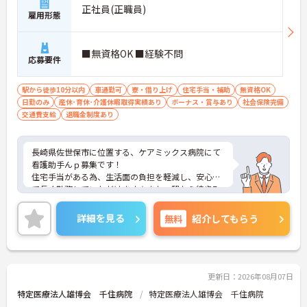
正社員(正職員)
雇用形態
■無資格OK ■経験不問
応募要件
駅から徒歩10分以内
車通勤可
寮・借り上げ
住宅手当・補助
無資格OK
日勤のみ
産休･育休･介護休暇取得実績あり
ボーナス・賞与あり
社会保険完備
交通費支給
退職金制度あり
長崎県佐世保市に位置する、ケアミックス病院にて
看護助手んｐ募集です！
住宅手当がある為、生活面の負担を軽減し、安心し
て長く勤務していただけます☆また、駅から徒歩7
分の立地なので、通勤らくらくです♪
ご興味のある方には、面接対策ポイントなど、さら
詳細を見る
無料
紹介してもらう
に詳細をお話しいたしますのでお気軽にご相談くだ
さい！
更新日：2026年08月07日
特定医療法人雄博会 千住病院
特定医療法人雄博会 千住病院