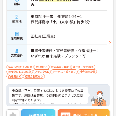
給料
み
東京都 小平市 小川東町1-24－1
勤務地
西武拝島線「小川(東京)駅」徒歩2分
正社員(正職員)
雇用形態
■初任者研修・実務者研修・介護福祉士：
応募要件
いずれか ■未経験・ブランク：可
駅から徒歩10分以内
未経験OK
住宅手当・補助
託児所・育児補助
年間休日110日以上
ブランクOK
ボーナス・賞与あり
社会保険完備
交通費支給
退職金制度あり
東京都小平市に位置する病院における看護助手の募
集です。病院は最寄駅より徒歩圏内とアクセスに便
利な立地にあります。
年間休日は113日もあり、プライベートを大切にし
ながらご勤務いただけます。また、研修制度があ
り、業務に不安がある方でも安心してご勤務いただ
詳細を見る
無料
紹介してもらう