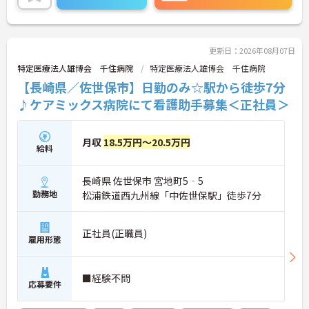
→ 多様な患者様と関わりながら経験を積めます
―――――――――――――――
■ 急性期から療養期まで学べる病院
更新日：2026年08月07日
一人ひとりの回復過程を支える医療に携われます。
特定医療法人雄博会 千住病院
・一般病床142床、療養病床55床
特定医療法人雄博会 千住病院
・救急受入れにも対応
【長崎県／佐世保市】日勤のみ☆駅から徒歩7分
・リハビリテーション機能を完備
♪ケアミックス病院にて看護助手募集＜正社員＞
・退院支援や在宅復帰支援にも関われる
→ 幅広い病期の患者様に関わりながらスキルアップ
できます
月収
18.5万円～20.5万円
給料
長崎県 佐世保市 宮地町5‐5
勤務地
松浦鉄道西九州線「中佐世保駅」徒歩7分
正社員(正職員)
雇用形態
■経験不問
応募要件