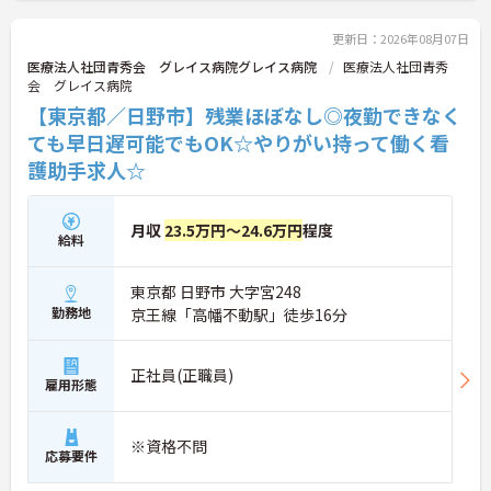
さい！
更新日：2026年08月07日
医療法人社団青秀会 グレイス病院グレイス病院
医療法人社団青秀
会 グレイス病院
【東京都／日野市】残業ほぼなし◎夜勤できなく
ても早日遅可能でもOK☆やりがい持って働く看
護助手求人☆
月収
23.5万円～24.6万円
程度
給料
東京都 日野市 大字宮248
勤務地
京王線「高幡不動駅」徒歩16分
正社員(正職員)
雇用形態
※資格不問
応募要件