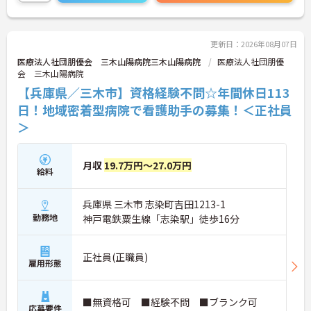
更新日：2026年08月07日
医療法人社団朋優会 三木山陽病院三木山陽病院
医療法人社団朋優
会 三木山陽病院
【兵庫県／三木市】資格経験不問☆年間休日113
日！地域密着型病院で看護助手の募集！＜正社員
＞
月収
19.7万円～27.0万円
給料
兵庫県 三木市 志染町吉田1213-1
勤務地
神戸電鉄粟生線「志染駅」徒歩16分
正社員(正職員)
雇用形態
■無資格可 ■経験不問 ■ブランク可
応募要件