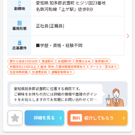
愛知県 知多郡武豊町 ヒジリ田23番地
勤務地
名鉄河和線「上ゲ駅」徒歩8分
正社員(正職員)
雇用形態
■学歴・資格・経験不問
応募要件
駅から徒歩10分以内
車通勤可
未経験OK
残業少なめ
無資格OK
年間休日110日以上
産休･育休･介護休暇取得実績あり
ボーナス・賞与あり
社会保険完備
交通費支給
退職金制度あり
愛知県知多郡武豊町に位置する病院です。
ご興味をお持ちの方には詳細の情報や面接のポイン
トをお伝えしますのでお気軽にお問い合わせくださ
いませ。
詳細を見る
無料
紹介してもらう