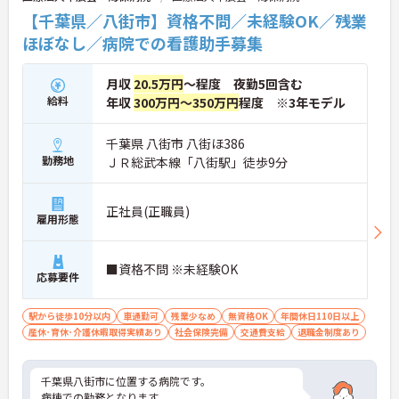
【千葉県／八街市】資格不問／未経験OK／残業
ほぼなし／病院での看護助手募集
月収
20.5万円
～程度 夜勤5回含む
給料
年収
300万円～350万円
程度 ※3年モデル
千葉県 八街市 八街ほ386
勤務地
ＪＲ総武本線「八街駅」徒歩9分
正社員(正職員)
雇用形態
■資格不問 ※未経験OK
応募要件
駅から徒歩10分以内
車通勤可
残業少なめ
無資格OK
年間休日110日以上
産休･育休･介護休暇取得実績あり
社会保険完備
交通費支給
退職金制度あり
千葉県八街市に位置する病院です。
病棟での勤務となります。