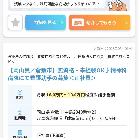
残業は少なく、利用可能な託児所もありますので、
小さなお子様を子育て中の方でも安心してご就業い
ただけます！
ご興味ある方には、面接対策ポイントなど、さらに
詳細を見る
無料
紹介してもらう
詳細をお話しいたしますのでお気軽にご相談くださ
い！
更新日：2026年08月06日
医療法人仁風会 倉敷仁風ホスピタル
医療法人仁風会 倉敷仁風ホス
ピタル
【岡山県／倉敷市】無資格・未経験OK♪精神科
病院にて看護助手の募集＜正社員＞
月収
16.0万円～18.0万円
程度※諸手当別
給料
岡山県 倉敷市 中島2340番地23
勤務地
水島臨海鉄道「球場前(岡山)駅」徒歩5分
正社員(正職員)
雇用形態