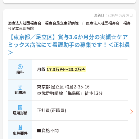
更新日：2026年08月07日
医療法人社団福寿会 福寿会足立東部病院
医療法人社団福寿会 福寿
会足立東部病院
【東京都／足立区】賞与3.6か月分の実績☆ケア
ミックス病院にて看護助手の募集です！＜正社員
＞
月収
17.3万円～23.2万円
給料
東京都 足立区 梅島2-35-16
勤務地
東武伊勢崎線「梅島駅」徒歩13分
正社員(正職員)
雇用形態
■資格不問
応募要件