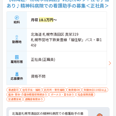
います。
あり♪精神科病院での看護助手の募集＜正社員＞
・「4週8休制」を採用 ・年間休日110日 ・住宅手当
あり ・退職金制度、再雇用制度あり
→ 長期的なキャリアを見据えながら、安定して働き
月収
18.1万円
～
給料
やすい環境です。
―――――――――――――――
■ 子育て世代も安心して活躍♪
北海道 札幌市清田区 真栄319
札幌市営地下鉄東豊線「福住駅」バス・車1
家庭と仕事の両立を大切にできる職場です。
勤務地
4分
・送迎時間に合わせた勤務調整の相談が可能 ・お子
様の急な体調不良時にも配慮あり ・学校行事などで
のお休み取得にも理解あり ・時間単位で有給休暇の
正社員(正職員)
取得が可能
雇用形態
→ ライフステージが変わっても働き続けやすい環境
です。
―――――――――――――――
資格不問
応募要件
■ 地域医療を支えるやりがい♪
地域の医療ニーズに応え続ける病院です。
車通勤可
住宅手当・補助
託児所・育児補助
無資格OK
年間休日110日以上
・救急指定医療機関として地域医療に貢献 ・外来か
産休･育休･介護休暇取得実績あり
ボーナス・賞与あり
社会保険完備
ら入院治療まで幅広く対応 ・八尾市を中心とした地
交通費支給
退職金制度あり
域住民を支援
→ 患者様の安心と健康を支えるやりがいを感じられ
ます。
北海道札幌市清田区の精神科病院での看護助手の募