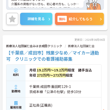
介護系の資格がない方も、初心者の方も、しっかり
とした指導がありますでの、安心してご就業いただ
けます。
ご興味ある方には、面接対策ポイントなど、さらに
詳細を見る
無料
紹介してもらう
詳細をお話しいたしますのでお気軽にご相談くださ
い！
更新日：2026年08月06日
医療法人社団誠仁会みはま成田クリニック
医療法人社団誠仁会
【千葉県／成田市】残業少なめ／マイカー通勤
可 クリニックでの看護補助募集
月収
19.2万円～19.2万円
程度 諸手当込
給料
年収
273万円～273万円
程度
千葉県 成田市 飯田町129-1
勤務地
京成本線「公津の杜駅」徒歩10分
正社員(正職員)
雇用形態