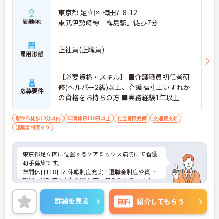
東京都 足立区 梅田7-8-12
勤務地
東武伊勢崎線「梅島駅」徒歩7分
正社員(正職員)
雇用形態
【必要資格・スキル】 ■介護職員初任者研
修(ヘルパー2級)以上、介護福祉士いずれか
応募要件
の資格をお持ちの方 ■実務経験1年以上
駅から徒歩10分以内
年間休日110日以上
社会保険完備
交通費支給
退職金制度あり
東京都足立区に位置するケアミックス病院にて看護
助手募集です。
年間休日118日と休暇制度充実！退職金制度や資格
取得支援制度など福利厚生面も整えられています。
ご興味のある方には、面接対策ポイントなど、さら
に詳細をお話いたしますので、お気軽にご相談くだ
詳細を見る
無料
紹介してもらう
さい。