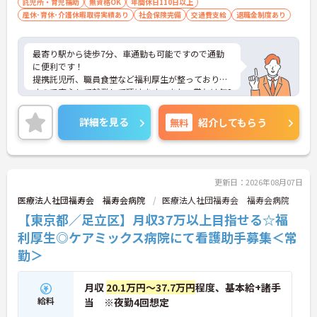
託児所・育児補助
無資格OK
年間休日110日以上
産休･育休･介護休暇取得実績あり
社会保険完備
交通費支給
退職金制度あり
最寄り駅から徒歩7分、車通勤も可能ですので通勤
に便利です！
提携託児所、職員食堂など福利厚生が整っておりま
すので安心して就業して頂けます。また、賞与は年2
回計3.6ヶ月分支給実績があります。
ご興味ある方には、面接のポイントなど、さらに詳
詳細を見る
無料
紹介してもらう
細をお話致しますので、お気軽にご相談ください。
更新日：2026年08月07日
医療法人社団福寿会 福寿会病院
医療法人社団福寿会 福寿会病院
【東京都／足立区】月収37万以上目指せる☆福
利厚生◎ケアミックス病院にて看護助手募集＜常
勤＞
月収
20.1万円～37.7万円
程度、基本給+諸手
給料
当 ※夜勤4回想定