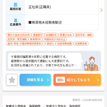
正社員(正職員)
雇用形態
■無資格未経験者歓迎
応募要件
駅から徒歩10分以内
車通勤可
未経験OK
残業少なめ
住宅手当・補助
託児所・育児補助
無資格OK
年間休日110日以上
産休･育休･介護休暇取得実績あり
高収入
社会保険完備
交通費支給
千葉県印旛郡酒々井町に位置する病院です。
最寄駅から徒歩圏内で通勤にも大変便利です。
託児所も完備されており、子育て中の方も安心で
す。
ご興味ある方には、面接対策ポイントなど、さらに
詳細をお話しいたしますのでお気軽にご相談くださ
詳細を見る
無料
紹介してもらう
い！
更新日：2026年08月06日
医療法人甲辰会 海保病院
医療法人甲辰会 海保病院