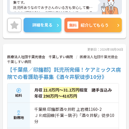
集です。
託児所ありなのでお子さんのいる方も安心して働け
ます！4週7休制かつ年間休日113日なのでワークラ
イフバランスを整えやすい環境でお仕事できます。
ご興味のある方は、面接のポイントをお伝えします
詳細を見る
無料
紹介してもらう
のでお気軽にお問い合せください。
更新日：2026年08月06日
医療法人社団千葉光徳会 千葉しすい病院
医療法人社団千葉光徳会
千葉しすい病院
【千葉県／印旛郡】託児所完備！ケアミックス病
院での看護助手募集《酒々井駅徒歩10分》
月収
21.0万円～31.2万円
程度 諸手当込み
給料
年収
290万円～410万円
千葉県 印旛郡酒々井町 上岩橋1160-2
ＪＲ成田線(千葉－銚子)「酒々井駅」徒歩10
勤務地
分