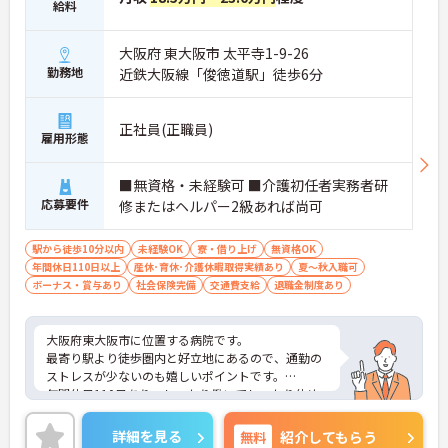
給料
仕事と私生活の両立を目指しやすい勤務体制です。
・年間休日113日を確保 ・夏季休暇
・年末年始休暇あり
大阪府 東大阪市 太平寺1-9-26
・月ごとの公休日数が明確
勤務地
近鉄大阪線「俊徳道駅」徒歩6分
・勤務時間の相談も可能
→ ライフスタイルに合わせた働き方を相談しやすい
環境です
正社員(正職員)
―――――――――――――――
雇用形態
■ 子育て世代をしっかり応援♪
■無資格・未経験可 ■介護初任者実務者研
出産・育児後もキャリアを続けやすい体制がありま
応募要件
す。
修またはヘルパー2級あれば尚可
・24時間利用可能な託児施設あり
・育児休業取得実績あり
駅から徒歩10分以内
未経験OK
寮・借り上げ
無資格OK
・復職制度あり
年間休日110日以上
産休･育休･介護休暇取得実績あり
夏～秋入職可
・子育てと仕事の両立をサポート
ボーナス・賞与あり
社会保険完備
交通費支給
退職金制度あり
→ 長く安心して働きたい方にもおすすめです
―――――――――――――――
■ 幅広い診療科で経験が広がる
大阪府東大阪市に位置する病院です。
最寄り駅より徒歩圏内と好立地にあるので、通勤の
さまざまな医療ニーズに触れながら成長できます。
ストレスが少ないのも嬉しいポイントです。
・内科・外科・整形外科・眼科など多彩な診療科
年間休日110日あり、しっかり働いてしっかり休め
・外来から入院医療まで幅広く対応
る、社員にとって理想の働き方を実現できます。
・地域住民の健康を支える中核病院
ご興味をお持ちの方はお気軽にお問い合わせくださ
詳細を見る
無料
紹介してもらう
・多職種との連携機会も豊富
い。