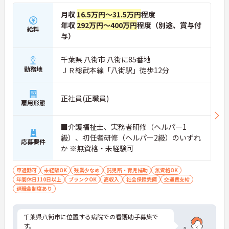
月収
16.5万円～31.5万円
程度
年収
292万円～400万円
程度（別途、賞与付
給料
与）
千葉県 八街市 八街に85番地
勤務地
ＪＲ総武本線「八街駅」徒歩12分
正社員(正職員)
雇用形態
■介護福祉士、実務者研修（ヘルパー1
級）、初任者研修（ヘルパー2級）のいずれ
応募要件
か ※無資格・未経験可
車通勤可
未経験OK
残業少なめ
託児所・育児補助
無資格OK
年間休日110日以上
ブランクOK
高収入
社会保険完備
交通費支給
退職金制度あり
千葉県八街市に位置する病院での看護助手募集で
す。