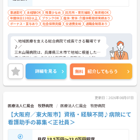
車通勤可
未経験OK
残業少なめ
託児所・育児補助
無資格OK
年間休日110日以上
ブランクOK
産休･育休･介護休暇取得実績あり
ボーナス・賞与あり
社会保険完備
交通費支給
退職金制度あり
＼地域医療を支える総合病院で成長できる職場です
♪／
三木山陽病院は、兵庫県三木市で地域に根差した医
療を提供している約200床規模の病院です。内科・
外科・整形外科・眼科など幅広い診療科を展開して
おり、急性期から療養期、リハビリテーションまで
詳細を見る
無料
紹介してもらう
一貫して患者様を支えることができます。 また、年
間休日113日に加え、夏季休暇や年末年始休暇も整
備されているため、仕事と私生活のバランスを大切
にしながら働きやすい環境です。さらに24時間利用
可能な託児施設や育児休業取得実績、復職制度もあ
更新日：2026年08月07日
り、ライフステージが変わっても長く勤務しやすい
医療法人仁風会 牧野病院
医療法人仁風会 牧野病院
体制が整っています。地域医療に貢献しながら、幅
【大阪府／東大阪市】資格・経験不問♪病院にて
広い経験を積みたい方におすすめの病院です。
看護助手の募集＜正社員＞
■ 「働きやすさ」を大切にできる環境
月収
18.5万円～23.0万円
程度