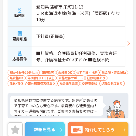
愛知県 蒲郡市 栄町11-13
ＪＲ東海道本線(熱海－米原)「蒲郡駅」徒歩
勤務地
10分
正社員(正職員)
雇用形態
■無資格、介護職員初任者研修、実務者研
応募要件
修、介護福祉士のいずれか ■経験不問
駅から徒歩10分以内
車通勤可
未経験OK
住宅手当・補助
託児所・育児補助
無資格OK
年間休日110日以上
資格取得サポート
研修制度あり
産休･育休･介護休暇取得実績あり
社会保険完備
交通費支給
退職金制度あり
愛知県蒲郡市に位置する病院です。託児所があるの
で子育て中の方も安心です。最寄駅から徒歩圏内！
マイカー通勤も可能です。ご興味をお持ちの方はお
気軽にお問い合わせください。
詳細を見る
無料
紹介してもらう