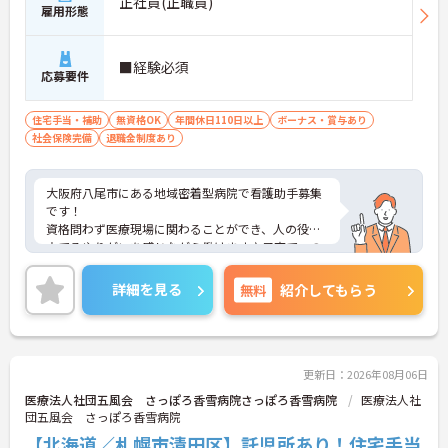
正社員(正職員)
雇用形態
■経験必須
応募要件
住宅手当・補助
無資格OK
年間休日110日以上
ボーナス・賞与あり
社会保険完備
退職金制度あり
大阪府八尾市にある地域密着型病院で看護助手募集
です！
資格問わず医療現場に関わることができ、人の役に
立てるやりがいを感じながら働けます♪子育てへの
配慮や休暇制度も整っており、長く安心して勤務し
やすい環境が整っております！
詳細を見る
無料
紹介してもらう
ご興味がございましたら、さらに詳細をお伝えいた
しますのでお気軽にお問い合わせください！
更新日：2026年08月06日
―――――――――――――――
医療法人社団五風会 さっぽろ香雪病院さっぽろ香雪病院
医療法人社
■ 働きやすさを大切にできる環境♪
団五風会 さっぽろ香雪病院
【北海道／札幌市清田区】託児所あり！住宅手当
プライベートも大切にしながら働ける体制が整って