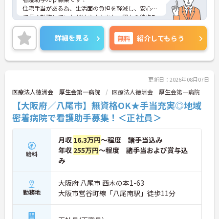
住宅手当がある為、生活面の負担を軽減し、安心し
て長く勤務していただけます☆また、駅から徒歩7
分の立地なので、通勤らくらくです♪
ご興味のある方には、面接対策ポイントなど、さら
詳細を見る
無料
紹介してもらう
に詳細をお話しいたしますのでお気軽にご相談くだ
さい！
更新日：2026年08月07日
医療法人徳洲会 厚生会第一病院
医療法人徳洲会 厚生会第一病院
【大阪府／八尾市】無資格OK★手当充実◎地域
密着病院で看護助手募集！＜正社員＞
月収
16.3万円
～程度 諸手当込み
年収
255万円
～程度 諸手当および賞与込
給料
み
大阪府 八尾市 西木の本1-63
勤務地
大阪市営谷町線「八尾南駅」徒歩11分