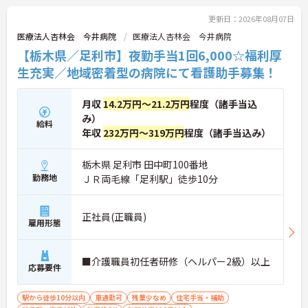
更新日：2026年08月07日
医療法人杏林会 今井病院
医療法人杏林会 今井病院
【栃木県／足利市】夜勤手当1回6,000☆福利厚
生充実／地域密着型の病院にて看護助手募集！
月収
14.2万円～21.2万円
程度（諸手当込
み）
給料
年収
232万円～319万円
程度（諸手当込み）
栃木県 足利市 田中町100番地
勤務地
ＪＲ両毛線「足利駅」徒歩10分
正社員(正職員)
雇用形態
■介護職員初任者研修（ヘルパー2級）以上
応募要件
駅から徒歩10分以内
車通勤可
残業少なめ
住宅手当・補助