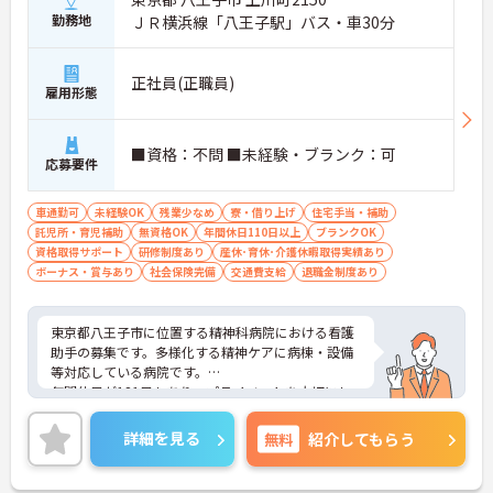
勤務地
ＪＲ横浜線「八王子駅」バス・車30分
正社員(正職員)
雇用形態
■資格：不問 ■未経験・ブランク：可
応募要件
車通勤可
未経験OK
残業少なめ
寮・借り上げ
住宅手当・補助
託児所・育児補助
無資格OK
年間休日110日以上
ブランクOK
資格取得サポート
研修制度あり
産休･育休･介護休暇取得実績あり
ボーナス・賞与あり
社会保険完備
交通費支給
退職金制度あり
東京都八王子市に位置する精神科病院における看護
助手の募集です。多様化する精神ケアに病棟・設備
等対応している病院です。
年間休日が121日もあり、プライベートを大切にし
ながらご勤務いただけます。また、利用可能な託児
所として院内に保育室が完備されているので、子育
詳細を見る
無料
紹介してもらう
て世代の方も安心してご勤務いただけます。
ご興味のある方には、面接対策ポイントなど、さら
に詳細をお話しいたしますのでお気軽にご相談くだ