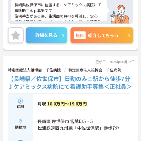
長崎県佐世保市に位置する、ケアミックス病院にて
看護助手んｐ募集です！
住宅手当がある為、生活面の負担を軽減し、安心し
て長く勤務していただけます☆また、駅から徒歩7
分の立地なので、通勤らくらくです♪
ご興味のある方には、面接対策ポイントなど、さら
詳細を見る
無料
紹介してもらう
に詳細をお話しいたしますのでお気軽にご相談くだ
さい！
更新日：2026年08月07日
特定医療法人雄博会 千住病院
特定医療法人雄博会 千住病院
【長崎県／佐世保市】日勤のみ☆駅から徒歩7分
♪ケアミックス病院にて看護助手募集＜正社員＞
月収
18.0万円～19.8万円
給料
長崎県 佐世保市 宮地町5‐5
勤務地
松浦鉄道西九州線「中佐世保駅」徒歩7分