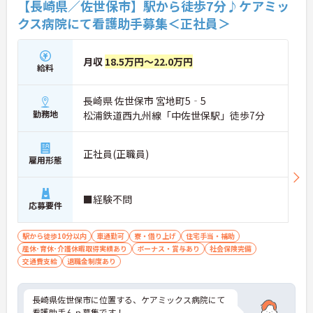
【長崎県／佐世保市】駅から徒歩7分♪ケアミッ
クス病院にて看護助手募集＜正社員＞
月収
18.5万円～22.0万円
給料
長崎県 佐世保市 宮地町5‐5
勤務地
松浦鉄道西九州線「中佐世保駅」徒歩7分
正社員(正職員)
雇用形態
■経験不問
応募要件
駅から徒歩10分以内
車通勤可
寮・借り上げ
住宅手当・補助
産休･育休･介護休暇取得実績あり
ボーナス・賞与あり
社会保険完備
交通費支給
退職金制度あり
長崎県佐世保市に位置する、ケアミックス病院にて
看護助手んｐ募集です！