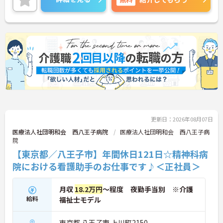
けます。
ご興味のある方には、面接対策ポイントなど、さら
に詳細をご案内しますのでお気軽にご相談くださ
い！
更新日：2026年08月07日
医療法人社団明和会 西八王子病院
医療法人社団明和会 西八王子病
院
【東京都／八王子市】年間休日121日☆精神科病
院における看護助手のお仕事です♪＜正社員＞
月収
18.2万円
～程度 夜勤手当別 ※介護
給料
福祉士モデル
東京都 八王子市 上川町2150