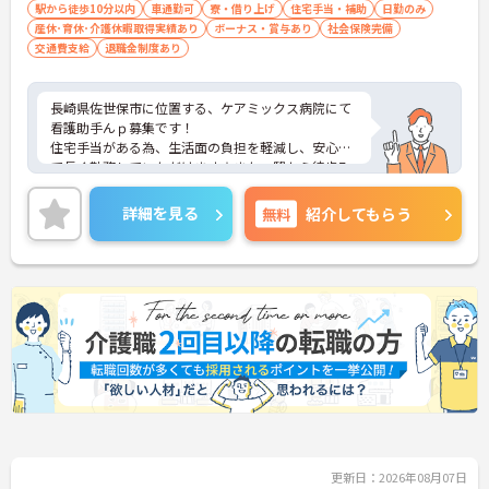
駅から徒歩10分以内
車通勤可
寮・借り上げ
住宅手当・補助
日勤のみ
産休･育休･介護休暇取得実績あり
ボーナス・賞与あり
社会保険完備
交通費支給
退職金制度あり
長崎県佐世保市に位置する、ケアミックス病院にて
看護助手んｐ募集です！
住宅手当がある為、生活面の負担を軽減し、安心し
て長く勤務していただけます☆また、駅から徒歩7
分の立地なので、通勤らくらくです♪
ご興味のある方には、面接対策ポイントなど、さら
詳細を見る
無料
紹介してもらう
に詳細をお話しいたしますのでお気軽にご相談くだ
さい！
更新日：2026年08月07日