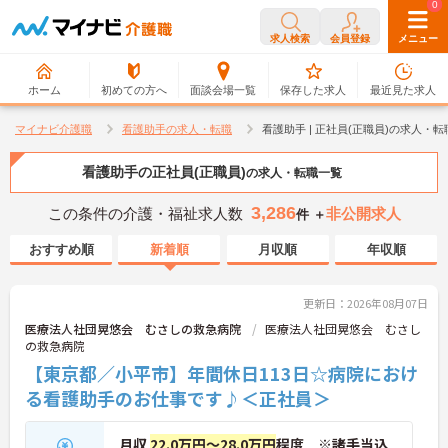
0
0
求人検索
会員登録
メニュー
ホーム
初めての方へ
面談会場一覧
保存した求人
最近見た求人
マイナビ介護職
看護助手の求人・転職
看護助手 | 正社員(正職員)の求人・
看護助手の正社員(正職員)
の求人・転職一覧
3,286
この条件の介護・福祉求人数
非公開求人
件 ＋
おすすめ順
新着順
月収順
年収順
更新日：2026年08月07日
医療法人社団晃悠会 むさしの救急病院
医療法人社団晃悠会 むさし
の救急病院
【東京都／小平市】年間休日113日☆病院におけ
る看護助手のお仕事です♪＜正社員＞
月収
22.0万円～28.0万円
程度 ※諸手当込