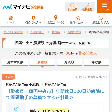
0
0
求人検索
会員登録
メニュー
ホーム
初めての方へ
面談会場一覧
保存した求人
最近見た求人
マイナビ介護職
介護福祉士
愛媛県
四国中央市
愛媛県の介護福祉
四国中央市(愛媛県)の介護福祉士
の求人・転職一覧
30
この条件の介護・福祉求人数
非公開求人
件 ＋
おすすめ順
新着順
月収順
年収順
その他
更新日：2026年07月27日
医療法人康仁会西岡病院
医療法人康仁会
【愛媛県／四国中央市】年間休日120日◎病院に
て看護助手の募集です＜正社員＞
月収
20.1万円～26.9万円