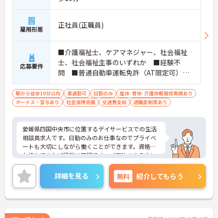
正社員(正職員)
雇用形態
■介護福祉士、ケアマネジャー、社会福祉
士、社会福祉主事のいずれか ■経験不
応募要件
問 ■普通自動車運転免許（AT限定可）必
須
駅から徒歩10分以内
車通勤可
日勤のみ
産休･育休･介護休暇取得実績あり
ボーナス・賞与あり
社会保険完備
交通費支給
退職金制度あり
愛媛県四国中央市に位置するデイサービスでの生活
相談員求人です。日勤のみのお仕事なのでプライベ
ートも大切にしながら働くことができます。資格を
お持ちであれば経験は不問です。ご興味のある方に
は、面接対策ポイント等、さらに詳細をお話ししま
すのでお気軽にご相談ください！
詳細を見る
無料
紹介してもらう