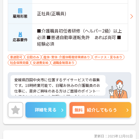
正社員(正職員)
雇用形態
■介護職員初任者研修（ヘルパー2級）以上
必須 ■普通自動車運転免許 あれば尚可 ■
応募要件
経験必須
車通勤可
日勤のみ
産休･育休･介護休暇取得実績あり
ボーナス・賞与あり
社会保険完備
交通費支給
退職金制度あり
愛媛県四国中央市に位置するデイサービスでの募集
です。18時終業可能で、日曜お休みの介護職員のお
仕事に、是非ご興味のある方はご面接のポイントを
お伝えしますので、お気軽にお問い合わせください
♪
詳細を見る
無料
紹介してもらう
更新日：2025年12月01日