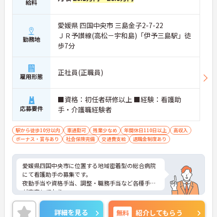
給料
愛媛県 四国中央市 三島金子2-7-22
ＪＲ予讃線(高松－宇和島)「伊予三島駅」徒
勤務地
歩7分
正社員(正職員)
雇用形態
■資格：初任者研修以上 ■経験：看護助
応募要件
手・介護職経験者
駅から徒歩10分以内
車通勤可
残業少なめ
年間休日110日以上
高収入
ボーナス・賞与あり
社会保険完備
交通費支給
退職金制度あり
愛媛県四国中央市に位置する地域密着型の総合病院
にて看護助手の募集です。
夜勤手当や資格手当、調整・職務手当など各種手当
が充実しており、
年2回の賞与は計4ヶ月分支給で、頑張りがしっかり
評価されます♪
詳細を見る
無料
紹介してもらう