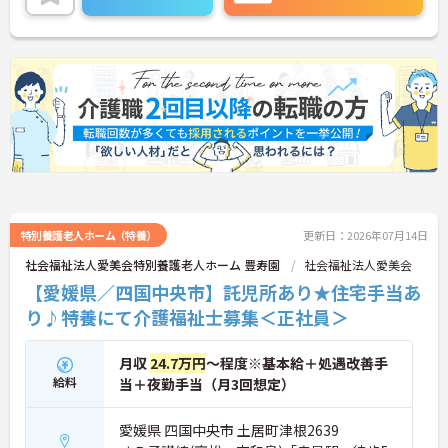
ご興味のある方には、面接対策ポイントなどさらに
詳細をお話いたしますので、お気軽にご相談くださ
い。
特別養護老人ホーム（特養）
更新日：2026年07月14日
社会福祉法人愛美会特別養護老人ホーム 豊寿園
社会福祉法人愛美会
【愛媛県／四国中央市】託児所あり★住宅手当あ
り♪特養にて介護福祉士募集＜正社員＞
月収
24.7万円
～程度※基本給＋処遇改善手
給料
当＋夜勤手当（月3回想定）
愛媛県 四国中央市 土居町津根2639