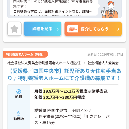
四国中央市にある介護老人保健施設での介護職員募
集です！
ご興味ある方には、面接対策ポイントなど、詳細を
お話しいたしますのでお気軽にご相談ください。
詳細を見る
無料
紹介してもらう
特別養護老人ホーム（特養）
更新日：2026年05月27日
社会福祉法人愛美会特別養護老人ホーム 樋谷荘
社会福祉法人愛美会
【愛媛県／四国中央市】託児所あり★住宅手当あ
り♪特別養護老人ホームにて介護職の募集です！
月収
19.8万円～25.1万円
程度※諸手当込
給料
年収
301万円～380万円
程度
愛媛県 四国中央市 上分町乙8-2
ＪＲ予讃線(高松－宇和島)「川之江駅」バ
勤務地
ス・車15分