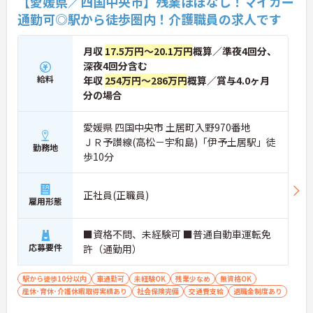
【愛媛県／四国中央市】残業ほぼなし！マイカー
通勤可◎駅から徒歩圏内！介護職員の求人です
月収
17.5万円～20.1万円
概算／準夜4回分、
深夜4回分含む
給料
年収
254万円～286万円
概算／賞与4.0ヶ月
分の場合
愛媛県 四国中央市 土居町入野970番地
ＪＲ予讃線(高松－宇和島)「伊予土居駅」徒
勤務地
歩10分
正社員(正職員)
雇用形態
■資格不問、未経験可 ■普通自動車運転免
応募要件
許（通勤用）
駅から徒歩10分以内
車通勤可
未経験OK
残業少なめ
無資格OK
産休･育休･介護休暇取得実績あり
社会保険完備
交通費支給
退職金制度あり