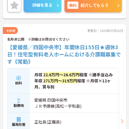
詳細を見る
無料
紹介してもらう
その他
更新日：2026年07月01日
名称非公開 ※詳細はお問合せください
【愛媛県／四国中央市】年間休日155日★週休3
日！住宅型有料老人ホームにおける介護職募集で
す《常勤》
月収
22.6万円～26.6万円
程度 ※諸手当込み
年収
271万円～319万円
程度 ※月収×12ヶ
給料
月、賞与別
愛媛県 四国中央市
勤務地
ＪＲ予讃線(高松－宇和島)
正社員(正職員)
雇用形態