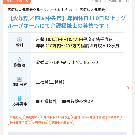
グループホーム
更新日：2025年03月13日
医療法人健康会グループホームいしかわ
医療法人健康会
【愛媛県／四国中央市】年間休日110日以上♪グ
ループホームにて介護福祉士の募集です！
月収
18.2万円～19.4万円
程度※諸手当込
給料
年収
218万円～232万円
程度※月収×12ヶ月
愛媛県 四国中央市 上分町861-20
勤務地
正社員(正職員)
雇用形態
■介護福祉士 ■未経験の方OK
応募要件
車通勤可
未経験OK
年間休日110日以上
産休･育休･介護休暇取得実績あり
社会保険完備
交通費支給
退職金制度あり