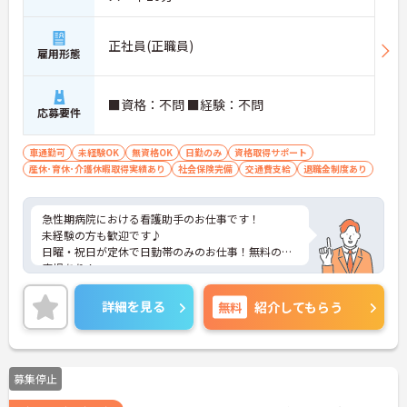
正社員(正職員)
雇用形態
■資格：不問 ■経験：不問
応募要件
車通勤可
未経験OK
無資格OK
日勤のみ
資格取得サポート
産休･育休･介護休暇取得実績あり
社会保険完備
交通費支給
退職金制度あり
急性期病院における看護助手のお仕事です！
未経験の方も歓迎です♪
日曜・祝日が定休で日勤帯のみのお仕事！無料の駐
車場あり！
託児所を完備しているので子育て中の方も安心して
お仕事を始められます。
詳細を見る
無料
紹介してもらう
ご興味ある方には、面接のポイントなど、さらに詳
細をお話致しますのでお気軽にご相談ください。
募集停止