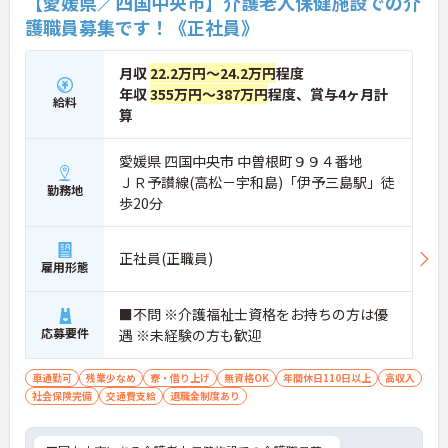
【愛媛県／四国中央市】介護老人保健施設での介
護職員募集です！《正社員》
月収
22.2万円～24.2万円
程度
年収
355万円～387万円
程度、賞与4ヶ月計
給料
算
愛媛県 四国中央市 中曽根町９９４番地
ＪＲ予讃線(高松－宇和島)「伊予三島駅」徒
勤務地
歩20分
正社員(正職員)
雇用形態
■不問 ※介護福祉士資格をお持ちの方は優
応募要件
遇 ※未経験の方も歓迎
車通勤可
残業少なめ
寮・借り上げ
無資格OK
年間休日110日以上
高収入
社会保険完備
交通費支給
退職金制度あり