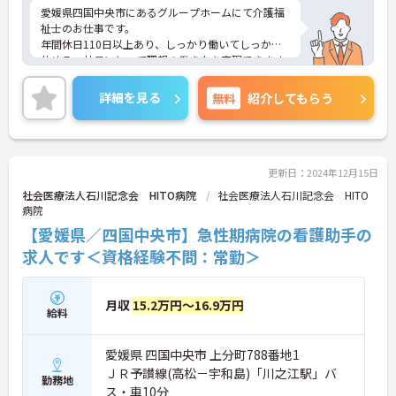
愛媛県四国中央市にあるグループホームにて介護福
祉士のお仕事です。
年間休日110日以上あり、しっかり働いてしっかり
休める、社員にとって理想の働き方を実現できます
♪
ご興味ある方には、面接対策ポイントなど、さらに
詳細を見る
無料
紹介してもらう
詳細をお話しいたしますのでお気軽にご相談くださ
い。
更新日：2024年12月15日
社会医療法人石川記念会 HITO病院
社会医療法人石川記念会 HITO
病院
【愛媛県／四国中央市】急性期病院の看護助手の
求人です＜資格経験不問：常勤＞
月収
15.2万円～16.9万円
給料
愛媛県 四国中央市 上分町788番地1
ＪＲ予讃線(高松－宇和島)「川之江駅」バ
勤務地
ス・車10分