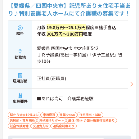
【愛媛県／四国中央市】託児所あり★住宅手当あ
り♪特別養護老人ホームにて介護職の募集です！
月収
19.8万円～25.1万円
程度※諸手当込
給料
年収
301万円～380万円
程度
愛媛県 四国中央市 中之庄町542
ＪＲ予讃線(高松－宇和島)「伊予三島駅」徒
勤務地
歩10分
正社員(正職員)
雇用形態
■あれば尚可 介護業務経験
応募要件
駅から徒歩10分以内
車通勤可
残業少なめ
住宅手当・補助
託児所・育児補助
資格取得サポート
産休･育休･介護休暇取得実績あり
社会保険完備
交通費支給
退職金制度あり