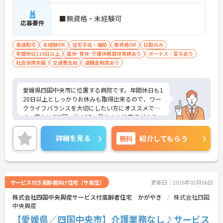
■無資格・未経験可
応募要件
車通勤可
未経験OK
住宅手当・補助
無資格OK
日勤のみ
年間休日110日以上
産休･育休･介護休暇取得実績あり
ボーナス・賞与あり
社会保険完備
交通費支給
退職金制度あり
愛媛県四国中央市に位置する病院です。年間休日も1
20日以上としっかりお休みも取得出来るので、ワー
クライフバランスを大切にしたい方にオススメで
す。賞与は年2回、計4.65ヶ月分の支給実績があり、
スタッフの頑張りをきちんと還元！ご興味をお持ち
の方はお気軽にお問い合わせください。
詳細を見る
無料
紹介してもらう
サービス付き高齢者向け住宅（サ高住）
更新日：2026年03月06日
株式会社四国中央興産サービス付高齢者住宅 かがやき
株式会社四国
中央興産
【愛媛県／四国中央市】介護業務なし♪サービス