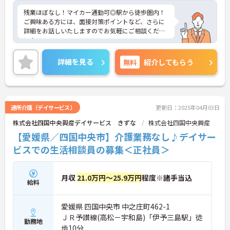
残業ほぼなし！マイカー通勤可◎駅から徒歩圏内！
ご興味ある方には、面接対策ポイントなど、さらに
詳細をお話しいたしますのでお気軽にご相談くださ
い！
詳細を見る
無料
紹介してもらう
通所介護（デイサービス）
更新日：2025年04月03日
株式会社四国中央興産デイサービス きずな
株式会社四国中央興産
【愛媛県／四国中央市】介護業務なし♪デイサー
ビスでの生活相談員の募集＜正社員＞
月収
21.0万円～25.9万円
程度※諸手当込
給料
愛媛県 四国中央市 中之庄町462-1
ＪＲ予讃線(高松－宇和島)「伊予三島駅」徒
勤務地
歩10分