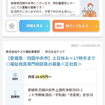
愛媛県四国中央市にございます、特別養護老人ホー
ムにて介護職の募集です！
託児所がございますので、子育て中の方も安心して
ご就業頂けます。また、住宅手当の支給含め、各種
手当も充実しておりますので、長期的な就業をしや
すい環境です。
詳細を見る
無料
紹介してもらう
ご興味のある方は、マイナビ介護職までお問い合わ
せください。
更新日：2026年04月27日
株式会社サスケ福祉事業部
株式会社サスケ
【愛媛県／四国中央市】土日休み×17時半まで
◎福祉用具専門相談員の募集＜正社員＞
月収
20.0万円
～
給料
愛媛県 四国中央市 土居町津根3800-1
ＪＲ予讃線(高松－宇和島)「赤星駅」徒歩18
勤務地
分