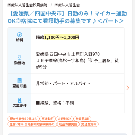
医療法人誓生会松風病院
医療法人誓生会
【愛媛県／四国中央市】日勤のみ！マイカー通勤
OK◎病院にて看護助手の募集です♪＜パート＞
時給
1,100円～1,200円
給料
愛媛県 四国中央市 土居町入野970
ＪＲ予讃線(高松－宇和島)「伊予土居駅」徒
勤務地
歩9分
非常勤・パート・アルバイト
雇用形態
■経験、資格：不問
応募要件
駅から徒歩10分以内
車通勤可
未経験OK
無資格OK
産休･育休･介護休暇取得実績あり
社会保険完備
交通費支給