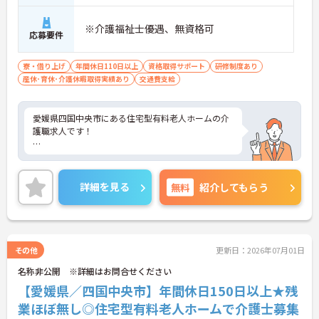
※介護福祉士優遇、無資格可
応募要件
寮・借り上げ
年間休日110日以上
資格取得サポート
研修制度あり
産休･育休･介護休暇取得実績あり
交通費支給
愛媛県四国中央市にある住宅型有料老人ホームの介
護職求人です！
正社員でも年間休日はなんと155日！ワークライフ
バランスを保ちたい方にとてもおすすめの勤務先で
詳細を見る
無料
紹介してもらう
す◎
ご興味ある方には、面接対策ポイントなど、詳細を
お話しいたしますのでお気軽にご相談ください。
その他
更新日：2026年07月01日
名称非公開 ※詳細はお問合せください
【愛媛県／四国中央市】年間休日150日以上★残
業ほぼ無し◎住宅型有料老人ホームで介護士募集