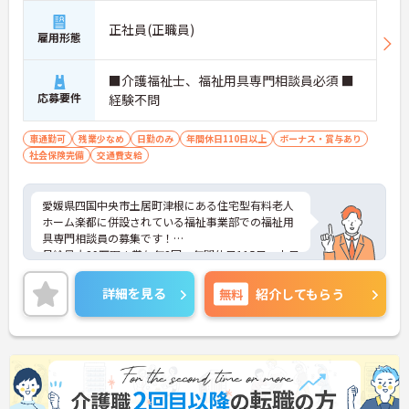
正社員(正職員)
雇用形態
■介護福祉士、福祉用具専門相談員必須 ■
応募要件
経験不問
車通勤可
残業少なめ
日勤のみ
年間休日110日以上
ボーナス・賞与あり
社会保険完備
交通費支給
愛媛県四国中央市土居町津根にある住宅型有料老人
ホーム楽都に併設されている福祉事業部での福祉用
具専門相談員の募集です！
月給最大29万円＋賞与年2回、年間休日115日、土日
休みで残業も少なめ。資格手当や各種手当が揃い、
日勤のみで働きやすい環境です。
詳細を見る
無料
紹介してもらう
ご興味がある方は、ご面接のポイントをお伝えしま
すので、お気軽にお問い合わせください。