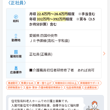
〈正社員〉
月収
22.6万円～26.6万円
程度 ※手当含む
年収
332万円～392万円
程度 ※賞与（3.5
給料
か月分計算）含む
愛媛県 四国中央市
勤務地
ＪＲ予讃線(高松－宇和島)
正社員(正職員)
雇用形態
■介護職員初任者研修修了者 あれば尚可
応募要件
車通勤可
残業少なめ
寮・借り上げ
年間休日110日以上
資格取得サポート
研修制度あり
産休･育休･介護休暇取得実績あり
社会保険完備
交通費支給
住宅型有料老人ホームでの介護士募集です。
入居可能住宅や資格取得支援、各種手当など福利厚
生が充実！安心して長く働ける環境が整っています