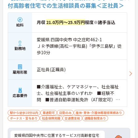
付高齢者住宅での生活相談員の募集＜正社員＞
月収
21.0万円～25.9万円
程度※諸手当込
給料
愛媛県 四国中央市 中之庄町462-1
ＪＲ予讃線(高松－宇和島)「伊予三島駅」徒
勤務地
歩10分
正社員(正職員)
雇用形態
■介護福祉士、ケアマネジャー、社会福祉
士、社会福祉主事のいずれか ■経験不
応募要件
問 ■普通自動車運転免許（AT限定可）必
須
駅から徒歩10分以内
車通勤可
日勤のみ
産休･育休･介護休暇取得実績あり
ボーナス・賞与あり
社会保険完備
交通費支給
退職金制度あり
愛媛県四国中央市に位置するサービス付高齢者住宅