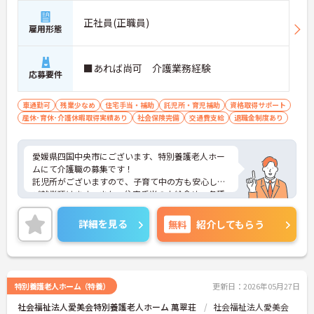
正社員(正職員)
雇用形態
■あれば尚可 介護業務経験
応募要件
車通勤可
残業少なめ
住宅手当・補助
託児所・育児補助
資格取得サポート
産休･育休･介護休暇取得実績あり
社会保険完備
交通費支給
退職金制度あり
愛媛県四国中央市にございます、特別養護老人ホー
ムにて介護職の募集です！
託児所がございますので、子育て中の方も安心して
ご就業頂けます。また、住宅手当の支給含め、各種
手当も充実しておりますので、長期的な就業をしや
すい環境です。
詳細を見る
無料
紹介してもらう
ご興味のある方は、マイナビ介護職までお問い合わ
せください。
特別養護老人ホーム（特養）
更新日：2026年05月27日
社会福祉法人愛美会特別養護老人ホーム 萬翠荘
社会福祉法人愛美会