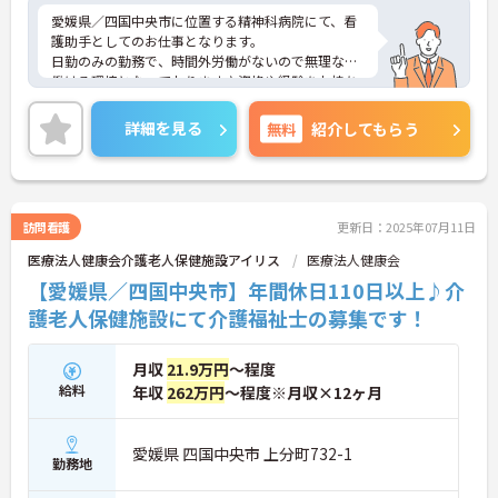
愛媛県／四国中央市に位置する精神科病院にて、看
護助手としてのお仕事となります。
日勤のみの勤務で、時間外労働がないので無理なく
働ける環境となっております♪資格や経験をお持ち
でない方も応募できるので、看護助手として働いて
みたいという方にお勧めの求人となっております♪
詳細を見る
無料
紹介してもらう
ご興味ある方は面接ポイントをお伝えしますので、
お気軽にお問い合わせください♪
訪問看護
更新日：2025年07月11日
医療法人健康会介護老人保健施設アイリス
医療法人健康会
【愛媛県／四国中央市】年間休日110日以上♪介
護老人保健施設にて介護福祉士の募集です！
月収
21.9万円
～程度
給料
年収
262万円
～程度※月収×12ヶ月
愛媛県 四国中央市 上分町732-1
勤務地