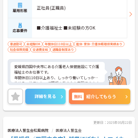
正社員(正職員)
雇用形態
■介護福祉士 ■未経験の方OK
応募要件
車通勤可
未経験OK
年間休日110日以上
産休･育休･介護休暇取得実績あり
社会保険完備
交通費支給
退職金制度あり
愛媛県四国中央市にある介護老人保健施設にて介護
福祉士のお仕事です。
年間休日110日以上あり、しっかり働いてしっかり
休める、社員にとって理想の働き方を実現できます
♪
ご興味ある方には、面接対策ポイントなど、さらに
詳細を見る
無料
紹介してもらう
詳細をお話しいたしますのでお気軽にご相談くださ
い。
更新日：2025年05月22日
医療法人誓生会松風病院
医療法人誓生会