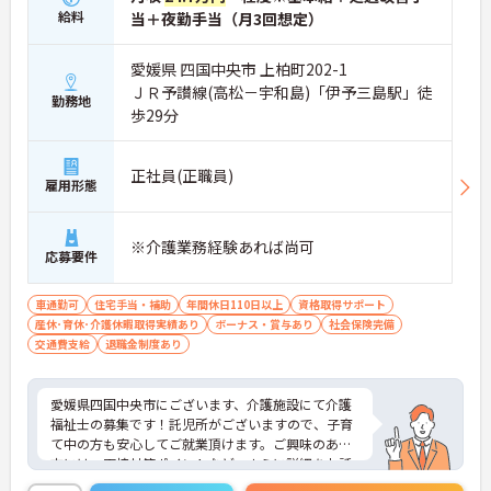
給料
当＋夜勤手当（月3回想定）
愛媛県 四国中央市 上柏町202-1
ＪＲ予讃線(高松－宇和島)「伊予三島駅」徒
勤務地
歩29分
正社員(正職員)
雇用形態
※介護業務経験あれば尚可
応募要件
車通勤可
住宅手当・補助
年間休日110日以上
資格取得サポート
産休･育休･介護休暇取得実績あり
ボーナス・賞与あり
社会保険完備
交通費支給
退職金制度あり
愛媛県四国中央市にございます、介護施設にて介護
福祉士の募集です！託児所がございますので、子育
て中の方も安心してご就業頂けます。ご興味のある
方には、面接対策ポイントなど、さらに詳細をお話
しいたしますのでお気軽にご相談ください！