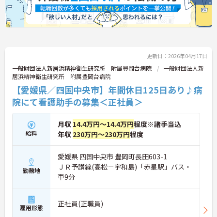
更新日：2026年04月17日
一般財団法人新居浜精神衛生研究所 附属豊岡台病院
一般財団法人新
居浜精神衛生研究所 附属豊岡台病院
【愛媛県／四国中央市】年間休日125日あり♪病
院にて看護助手の募集＜正社員＞
月収
14.4万円～14.4万円
程度※諸手当込
給料
年収
230万円～230万円
程度
愛媛県 四国中央市 豊岡町長田603-1
ＪＲ予讃線(高松－宇和島)「赤星駅」バス・
勤務地
車9分
正社員(正職員)
雇用形態