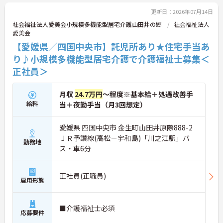
更新日：2026年07月14日
社会福祉法人愛美会小規模多機能型居宅介護山田井の郷
社会福祉法人
愛美会
【愛媛県／四国中央市】託児所あり★住宅手当あ
り♪小規模多機能型居宅介護で介護福祉士募集＜
正社員＞
月収
24.7万円
～程度※基本給＋処遇改善手
給料
当＋夜勤手当（月3回想定）
愛媛県 四国中央市 金生町山田井原際888-2
ＪＲ予讃線(高松－宇和島)「川之江駅」バ
勤務地
ス・車6分
正社員(正職員)
雇用形態
■介護福祉士必須
応募要件