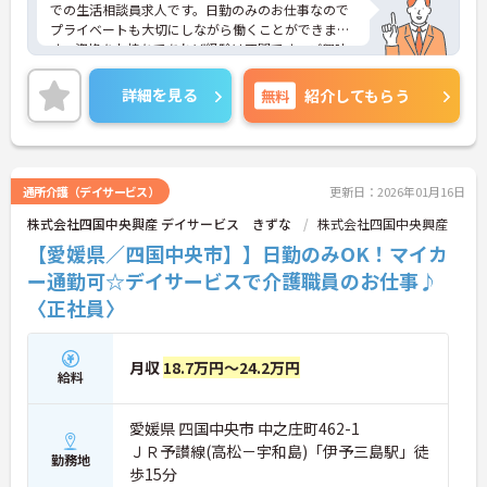
での生活相談員求人です。日勤のみのお仕事なので
プライベートも大切にしながら働くことができま
す。資格をお持ちであれば経験は不問です。ご興味
のある方には、面接対策ポイント等、さらに詳細を
お話ししますのでお気軽にご相談ください！
詳細を見る
無料
紹介してもらう
通所介護（デイサービス）
更新日：2026年01月16日
株式会社四国中央興産 デイサービス きずな
株式会社四国中央興産
【愛媛県／四国中央市】】日勤のみOK！マイカ
ー通勤可☆デイサービスで介護職員のお仕事♪
〈正社員〉
月収
18.7万円～24.2万円
給料
愛媛県 四国中央市 中之庄町462-1
ＪＲ予讃線(高松－宇和島)「伊予三島駅」徒
勤務地
歩15分