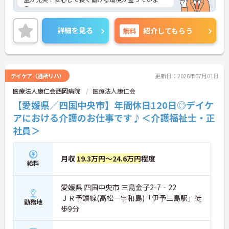
◎
また残業少なめなので出勤日でもプライベートの時
間を確保して頂けますよ★
詳細を見る
無料
紹介してもらう
ご興味のある方は、マイナビ介護職までお問い合わ
せください。
デイケア（通所リハ）
更新日：2026年07月01日
医療法人康仁会西岡病院
医療法人康仁会
【愛媛県／四国中央市】年間休日120日◎デイケ
アにおける介護のお仕事です♪＜介護福祉士・正
社員＞
月収
19.3万円～24.6万円
程度
給料
愛媛県 四国中央市 三島金子2-7‐22
ＪＲ予讃線(高松－宇和島)「伊予三島駅」徒
勤務地
歩9分