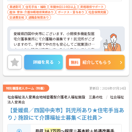
車通勤可
住宅手当・補助
年間休日110日以上
資格取得サポート
産休･育休･介護休暇取得実績あり
ボーナス・賞与あり
社会保険完備
交通費支給
退職金制度あり
愛媛県四国中央市にございます、小規模多機能型居
宅介護事業所にて介護職の募集です！託児所がござ
いますので、子育て中の方も安心してご就業頂けま
す。さらに研修が充実しているため安心してお仕事
スタートできます☆
ご興味のある方は、マイナビ介護職までお問い合わ
詳細を見る
無料
紹介してもらう
せください。
特別養護老人ホーム（特養）
更新日：2026年07月14日
社会福祉法人愛美会地域密着型介護老人福祉施設 三島の杜
社会福祉
法人愛美会
【愛媛県／四国中央市】託児所あり★住宅手当あ
り♪施設にて介護福祉士募集＜正社員＞
月収
24.7万円
～程度※基本給＋処遇改善手