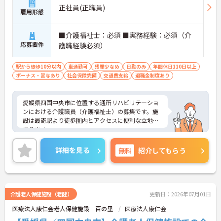
正社員(正職員)
雇用形態
■介護福祉士：必須 ■実務経験：必須（介
応募要件
護職経験必須）
駅から徒歩10分以内
車通勤可
残業少なめ
日勤のみ
年間休日110日以上
ボーナス・賞与あり
社会保険完備
交通費支給
退職金制度あり
愛媛県四国中央市に位置する通所リハビリテーショ
ンにおける介護職員（介護福祉士）の募集です。施
設は最寄駅より徒歩圏内とアクセスに便利な立地に
あります。
年間休日120日＆就業は16:30までです。プライベー
トとのメリハリのある働き方が可能です。
詳細を見る
無料
紹介してもらう
ご興味のある方には、面接対策ポイントなど、さら
に詳細をご案内しますのでお気軽にご相談くださ
い！
介護老人保健施設（老健）
更新日：2026年07月01日
医療法人康仁会老人保健施設 百の里
医療法人康仁会