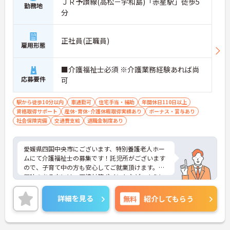
ＪＲ予讃線(高松－宇和島)「赤星駅」徒歩5
勤務地
分
正社員(正職員)
雇用形態
■介護福祉士必須 ※介護業務経験あれば尚
応募要件
可
駅から徒歩10分以内
車通勤可
住宅手当・補助
年間休日110日以上
資格取得サポート
産休･育休･介護休暇取得実績あり
ボーナス・賞与あり
社会保険完備
交通費支給
退職金制度あり
愛媛県四国中央市にございます、特別養護老人ホー
ムにて介護福祉士の募集です！託児所がございます
ので、子育て中の方も安心してご就業頂けます。ご
興味のある方には、面接対策ポイントなど、さらに
詳細をお話しいたしますのでお気軽にご相談くださ
い！
詳細を見る
無料
紹介してもらう