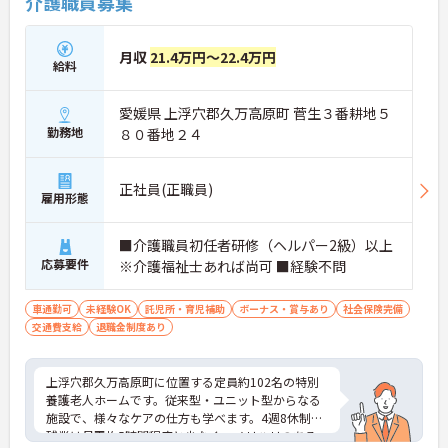
介護職員募集
月収
21.4万円～22.4万円
給料
愛媛県 上浮穴郡久万高原町 菅生３番耕地５
勤務地
８０番地２４
正社員(正職員)
雇用形態
■介護職員初任者研修（ヘルパー2級）以上
応募要件
※介護福祉士あれば尚可 ■経験不問
車通勤可
未経験OK
託児所・育児補助
ボーナス・賞与あり
社会保険完備
交通費支給
退職金制度あり
上浮穴郡久万高原町に位置する定員約102名の特別
養護老人ホームです。従来型・ユニット型からなる
施設で、様々なケアの仕方も学べます。4週8休制、
残業は月平均5時間程度と少なく、メリハリのある