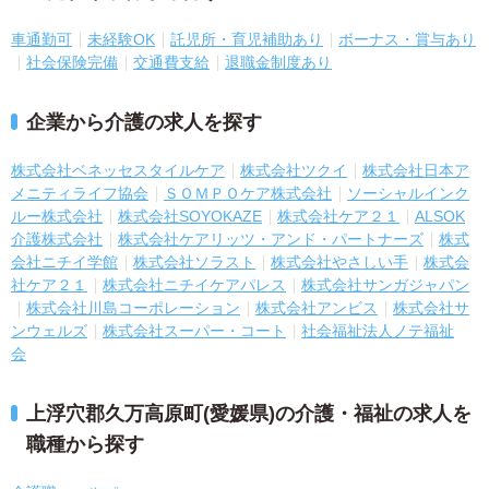
車通勤可
未経験OK
託児所・育児補助あり
ボーナス・賞与あり
社会保険完備
交通費支給
退職金制度あり
企業から介護の求人を探す
株式会社ベネッセスタイルケア
株式会社ツクイ
株式会社日本ア
メニティライフ協会
ＳＯＭＰＯケア株式会社
ソーシャルインク
ルー株式会社
株式会社SOYOKAZE
株式会社ケア２１
ALSOK
介護株式会社
株式会社ケアリッツ・アンド・パートナーズ
株式
会社ニチイ学館
株式会社ソラスト
株式会社やさしい手
株式会
社ケア２１
株式会社ニチイケアパレス
株式会社サンガジャパン
株式会社川島コーポレーション
株式会社アンビス
株式会社サ
ンウェルズ
株式会社スーパー・コート
社会福祉法人ノテ福祉
会
上浮穴郡久万高原町(愛媛県)の介護・福祉の求人を
職種から探す