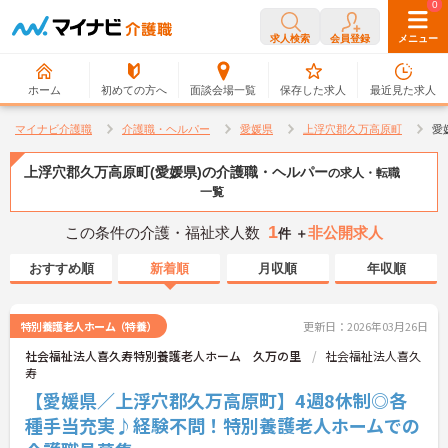
0
0
求人検索
会員登録
メニュー
ホーム
初めての方へ
面談会場一覧
保存した求人
最近見た求人
マイナビ介護職
介護職・ヘルパー
愛媛県
上浮穴郡久万高原町
愛
上浮穴郡久万高原町(愛媛県)の介護職・ヘルパー
の求人・転職
一覧
1
この条件の介護・福祉求人数
非公開求人
件 ＋
おすすめ順
新着順
月収順
年収順
特別養護老人ホーム（特養）
更新日：2026年03月26日
社会福祉法人喜久寿特別養護老人ホーム 久万の里
社会福祉法人喜久
寿
【愛媛県／上浮穴郡久万高原町】4週8休制◎各
種手当充実♪経験不問！特別養護老人ホームでの