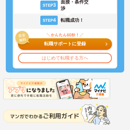
面接・条件交
3
STEP
渉
4
転職成功！
STEP
転職サポートに登録
はじめて転職する方へ