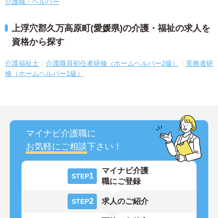
介護職・ヘルパー
上浮穴郡久万高原町(愛媛県)の介護・福祉の求人を
資格から探す
介護福祉士
介護職員初任者研修（ホームヘルパー2級）
実務者研
修（ホームヘルパー1級）
マイナビ介護職に
お気軽にご相談
下さい！
マイナビ介護
1
STEP
職にご登録
2
求人のご紹介
STEP