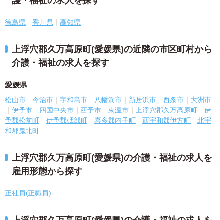
護・福祉の求人を探す
徳島県
香川県
高知県
上浮穴郡久万高原町(愛媛県)の近隣の市区町村から
介護・福祉の求人を探す
愛媛県
松山市
今治市
宇和島市
八幡浜市
新居浜市
西条市
大洲市
伊予市
四国中央市
西予市
東温市
上浮穴郡久万高原町
伊
予郡松前町
伊予郡砥部町
喜多郡内子町
西宇和郡伊方町
北宇
和郡鬼北町
上浮穴郡久万高原町(愛媛県)の介護・福祉の求人を
雇用形態から探す
正社員(正職員)