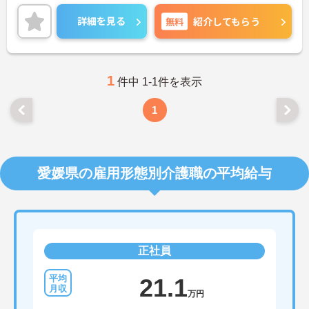
勤務が叶います。ベテランスタッフが丁寧に指導し
てくださいますので、未経験の方も安心です。ご興
詳細を見る
無料
紹介してもらう
味のある方には、面接対策ポイントなど、さらに詳
細をお話しいたしますのでお気軽にご相談くださ
い！
1
件中 1-1件を表示
1
愛媛県の雇用形態別介護職の平均給与
正社員
21.1
万円