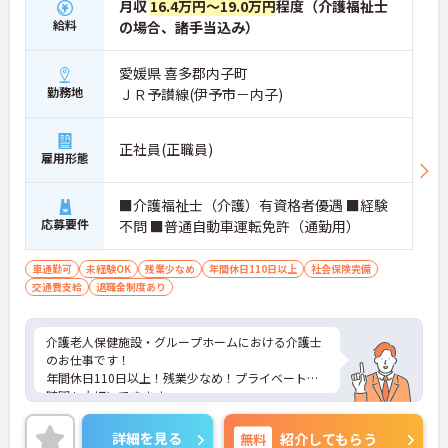
月収
16.4万円～19.0万円
程度（介護福祉士
給料
の場合、諸手当込み）
愛媛県 喜多郡内子町
勤務地
ＪＲ予讃線(伊予市－内子)
正社員(正職員)
雇用形態
■介護福祉士（介護）有資格者優遇 ■経験
応募要件
不問 ■普通自動車運転免許（通勤用）
車通勤可
未経験OK
残業少なめ
年間休日110日以上
社会保険完備
交通費支給
退職金制度あり
介護老人保健施設・グループホームにおける介護士
のお仕事です！
年間休日110日以上！残業少なめ！プライベートな
時間も大切にできます。
無料駐車場があるのでマイカー通勤希望の方も安
心！
詳細を見る
無料
紹介してもらう