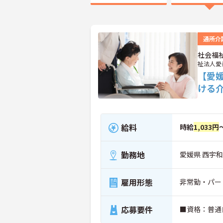
通所介
社会福
祉法人愛
【愛
ける
給料
時給
1,033円
勤務地
愛媛県 西宇和
雇用形態
非常勤・パー
応募要件
■資格：普通