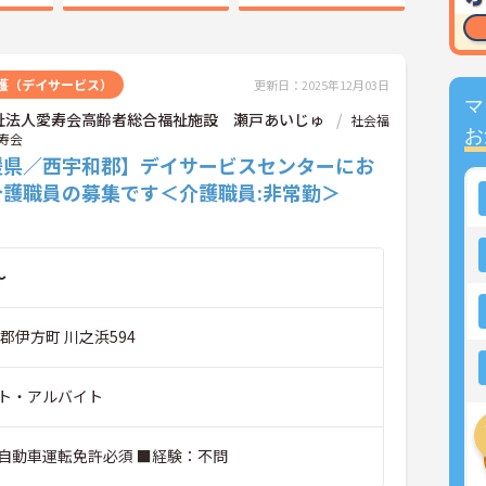
護（デイサービス）
更新日：2025年12月03日
マ
祉法人愛寿会高齢者総合福祉施設 瀬戸あいじゅ
社会福
お
寿会
媛県／西宇和郡】デイサービスセンターにお
介護職員の募集です＜介護職員:非常勤＞
～
郡伊方町 川之浜594
ト・アルバイト
自動車運転免許必須 ■経験：不問