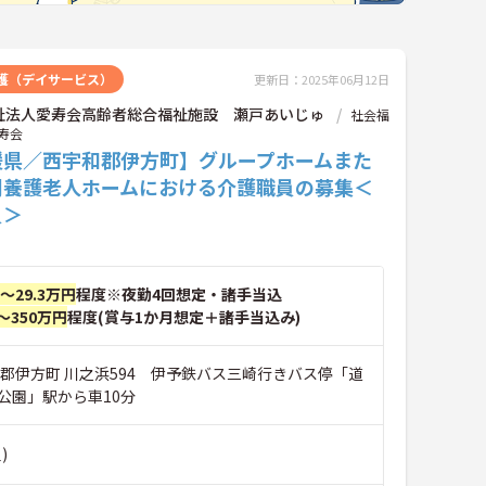
護（デイサービス）
更新日：2025年06月12日
祉法人愛寿会高齢者総合福祉施設 瀬戸あいじゅ
社会福
寿会
媛県／西宇和郡伊方町】グループホームまた
別養護老人ホームにおける介護職員の募集＜
員＞
円～29.3万円
程度※夜勤4回想定・諸手当込
～350万円
程度(賞与1か月想定＋諸手当込み)
和郡伊方町 川之浜594 伊予鉄バス三崎行きバス停「道
公園」駅から車10分
)