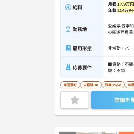
月収
17.9万
給料
年収
214万円
愛媛県 西宇
勤務地
の駅瀬戸農業
雇用形態
非常勤・パー
■資格：不問
応募要件
験：不問
車通勤可
未経験OK
残業少なめ
年間
詳細を