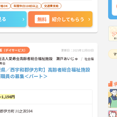
格OK
年間休日110日以上
交通費支給
見る
無料
紹介してもらう
護（デイサービス）
更新日：2025年12月03日
祉法人愛寿会高齢者総合福祉施設 瀬戸あいじゅ
社会福
寿会
媛県／西宇和郡伊方町】高齢者総合福祉施設
護職員の募集＜パート＞
～1,156円
郡伊方町 川之浜594