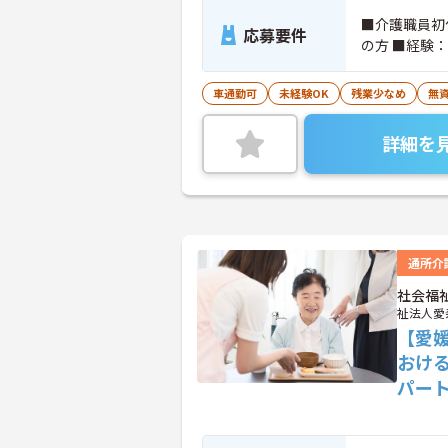
■介護職員初
応募要件
の方 ■経験
車通勤可
未経験OK
残業少なめ
無資
詳細を
通所介
社会福
祉法人愛
【愛
おけ
パー