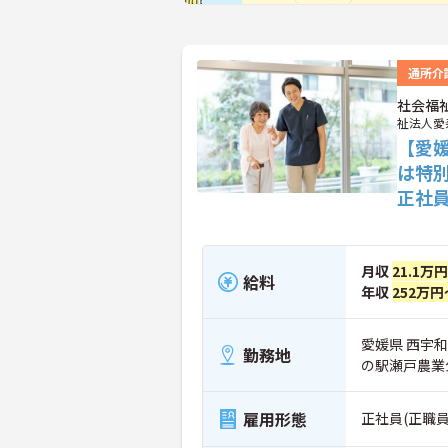
通所介
社会福
祉法人愛
【愛
は特
正社
月収
21.1万
給料
年収
252万円
愛媛県 西宇
勤務地
の駅瀬戸農業
雇用形態
正社員(正職員