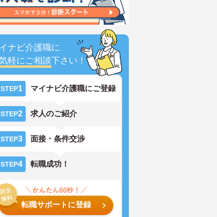
イナビ介護職に
気軽にご相談
下さい！
1
マイナビ介護職にご登録
STEP
2
求人のご紹介
STEP
3
面接・条件交渉
STEP
4
転職成功！
STEP
転職サポートに登録