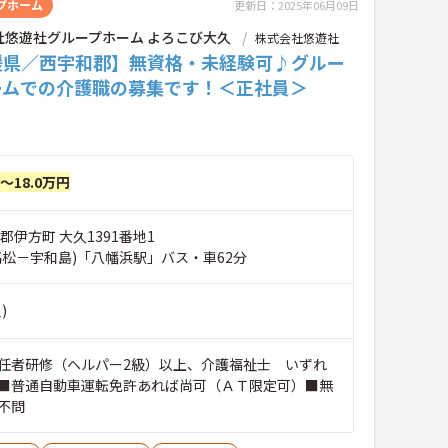
プホーム
更新日：2025年06月09日
社悠遊社グループホーム よろこび大久
株式会社悠遊社
媛県／西宇和郡】無資格・未経験可♪グルー
ームでの介護職の募集です！＜正社員＞
円～18.0万円
郡伊方町 大久1391番地1
高松－宇和島)「八幡浜駅」バス・車62分
)
任者研修（ヘルパー2級）以上、介護福祉士 いずれ
■普通自動車運転免許あれば尚可（ＡＴ限定可）■無
不問