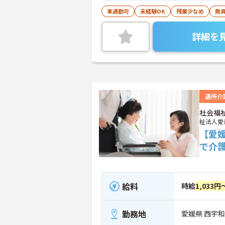
車通勤可
未経験OK
残業少なめ
無資
詳細を
通所介
社会福
祉法人愛
【愛
で介
給料
時給
1,033円
勤務地
愛媛県 西宇和