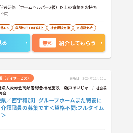
任者研修（ホームヘルパー2級）以上の資格をお持ち
：不問
格OK
年間休日110日以上
社会保険完備
交通費支給
見る
無料
紹介してもらう
護（デイサービス）
更新日：2024年12月10日
祉法人愛寿会高齢者総合福祉施設 瀬戸あいじゅ
社会福
寿会
媛県／西宇和郡】グループホームまた特養に
る介護職員の募集です＜資格不問:フルタイム
ト＞