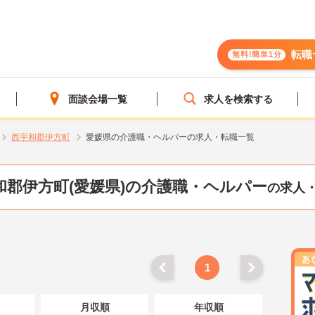
転職
無料!簡単1分
面談会場一覧
求人を検索する
西宇和郡伊方町
愛媛県の介護職・ヘルパーの求人・転職一覧
和郡伊方町(愛媛県)の介護職・ヘルパー
の求人
1
月収順
年収順