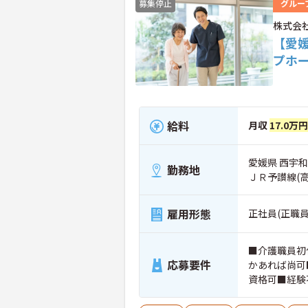
募集停止
グルー
株式会
【愛
プホ
給料
月収
17.0万
愛媛県 西宇和
勤務地
ＪＲ予讃線(
雇用形態
正社員(正職員
■介護職員初
応募要件
かあれば尚可
資格可■経験