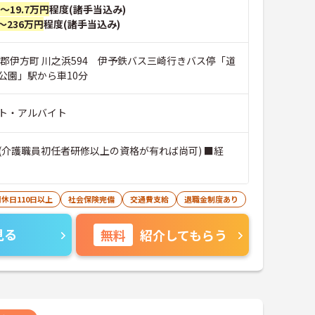
円～19.7万円
程度(諸手当込み)
～236万円
程度(諸手当込み)
和郡伊方町 川之浜594 伊予鉄バス三崎行きバス停「道
公園」駅から車10分
ト・アルバイト
(介護職員初任者研修以上の資格が有れば尚可) ■経
休日110日以上
社会保険完備
交通費支給
退職金制度あり
見る
無料
紹介してもらう