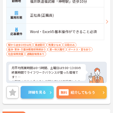
勤務地
福井鉄道福武線「神明駅」徒歩10分
正社員(正職員)
雇用形態
Word・Excelの基本操作ができること必須
応募要件
駅から徒歩10分以内
車通勤可
残業少なめ
日勤のみ
産休･育休･介護休暇取得実績あり
夏～秋入職可
ボーナス・賞与あり
社会保険完備
退職金制度あり
月平均残業時間は0~5時間、土曜日は9:00~13:00の
終業時間でライフワークバランスが整った環境で
す！
土曜日の半休を含めると年間休日102日程度となり
ます。
経験年数は不問で相談しやすい環境です。
詳細を見る
無料
紹介してもらう