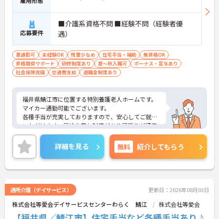
雇用形態
■介護系資格不問 ■経験不問（経験者優
応募要件
遇）
車通勤可
未経験OK
残業少なめ
住宅手当・補助
無資格OK
資格取得サポート
研修制度あり
夏～秋入職可
ボーナス・賞与あり
社会保険完備
交通費支給
退職金制度あり
福井県鯖江市に位置する特別養護老人ホームです。
マイカー通勤可能でございます。
各種手当が充実しておりますので、安心してご就業
いただけます。昇給や賞与制度があり頑張りが評価
されてしっかりと職員に還元されます。
ご興味のある方には、面接対策ポイントなど、さら
詳細を見る
無料
紹介してもらう
に詳細をお話しいたしますのでお気軽にご相談くだ
さい！
通所介護（デイサービス）
更新日：2026年08月03日
株式会社等愛会デイサービスセンターわらく 鯖江
株式会社等愛会
【福井県／鯖江市】住宅手当など各種手当あり♪