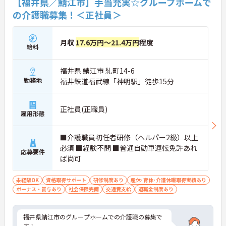
【福井県／鯖江市】手当充実☆グループホームで
の介護職募集！＜正社員＞
月収
17.6万円～21.4万円
程度
給料
福井県 鯖江市 糺町14-6
勤務地
福井鉄道福武線「神明駅」徒歩15分
正社員(正職員)
雇用形態
■介護職員初任者研修（ヘルパー2級）以上
必須 ■経験不問 ■普通自動車運転免許あれ
応募要件
ば尚可
未経験OK
資格取得サポート
研修制度あり
産休･育休･介護休暇取得実績あり
ボーナス・賞与あり
社会保険完備
交通費支給
退職金制度あり
福井県鯖江市のグループホームでの介護職の募集で
す！