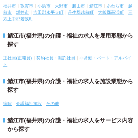
福井市
敦賀市
小浜市
大野市
勝山市
鯖江市
あわら市
越
前市
坂井市
吉田郡永平寺町
丹生郡越前町
大飯郡高浜町
三
方上中郡若狭町
鯖江市(福井県)の介護・福祉の求人を雇用形態から
探す
正社員(正職員)
契約社員・嘱託社員
非常勤・パート・アルバイ
ト
鯖江市(福井県)の介護・福祉の求人を施設業態から
探す
病院
介護福祉施設
その他
鯖江市(福井県)の介護・福祉の求人をサービス内容
から探す