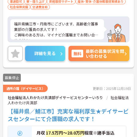
車通勤可
寮・借り上げ
資格取得サポート
産休･育休･介護休暇取得実績あり
社会保険完備
交通費支給
福井県鯖江市・丹南市にございます、高齢者介護事
業部の介護員の求人です！
ご興味のある方は、マイナビ介護職までお問い合わ
せください。
最新の募集状況を問
詳細を見る
無料
い合わせる
募集停止
通所介護（デイサービス）
更新日：2025年12月19日
社会福祉法人わかたけ共済部デイサービスセンターいろり
社会福祉法
人わかたけ共済部
【福井県／鯖江市】充実な福利厚生★デイサービ
スセンターにて介護職の求人です！
月収
17.5万円～28.0万円
程度※諸手当込