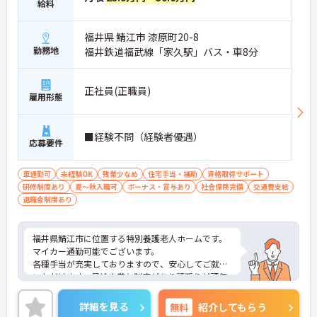
給料
福井県 鯖江市 漆原町20-8
勤務地
福井鉄道福武線「家久駅」バス・車8分
正社員(正職員)
雇用形態
■経験不問（経験者優遇）
応募要件
車通勤可
未経験OK
残業少なめ
住宅手当・補助
資格取得サポート
研修制度あり
夏～秋入職可
ボーナス・賞与あり
社会保険完備
交通費支給
退職金制度あり
福井県鯖江市に位置する特別養護老人ホームです。
マイカー通勤可能でございます。
各種手当が充実しておりますので、安心してご就業
いただけます。昇給や賞与制度があり頑張りが評価
されてしっかりと職員に還元されます。
ご興味のある方には、面接対策ポイントなど、さら
詳細を見る
無料
紹介してもらう
に詳細をお話しいたしますのでお気軽にご相談くだ