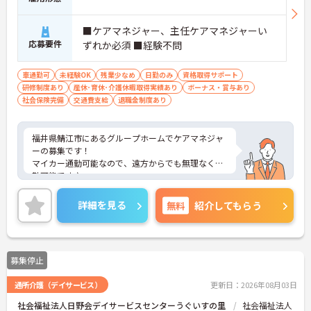
■ケアマネジャー、主任ケアマネジャーい
応募要件
ずれか必須 ■経験不問
車通勤可
未経験OK
残業少なめ
日勤のみ
資格取得サポート
研修制度あり
産休･育休･介護休暇取得実績あり
ボーナス・賞与あり
社会保険完備
交通費支給
退職金制度あり
福井県鯖江市にあるグループホームでケアマネジャ
ーの募集です！
マイカー通勤可能なので、遠方からでも無理なく通
勤可能です♪
経験不問なのでこれから介護業界にチャレンジした
い方にピッタリの職場です！
詳細を見る
無料
紹介してもらう
ご興味ある方は面接ポイントをお伝えしますので、
お気軽にご連絡ください。
募集停止
通所介護（デイサービス）
更新日：2026年08月03日
社会福祉法人日野会デイサービスセンターうぐいすの里
社会福祉法人