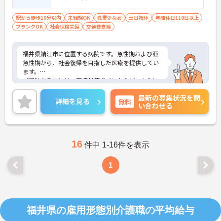
駅から徒歩10分以内
未経験OK
残業少なめ
土日祝休
年間休日110日以上
ブランクOK
社会保険完備
交通費支給
福井県鯖江市に位置する病院です。急性期および亜
急性期から、社会復帰を目指した医療を提供してい
ます。
ご興味ある方には、面接対策ポイントなど、さらに
詳細をお話しいたしますのでお気軽にご相談くださ
最新の募集状況を問
い。
詳細を見る
無料
い合わせる
16
件中 1-16件を表示
1
福井県の雇用形態別介護職の平均給与