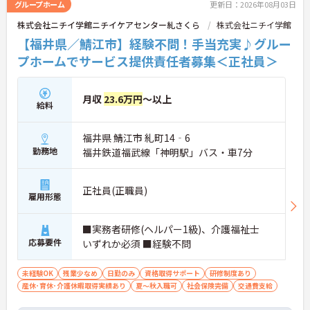
グループホーム
更新日：2026年08月03日
株式会社ニチイ学館ニチイケアセンター糺さくら
株式会社ニチイ学館
【福井県／鯖江市】経験不問！手当充実♪グルー
プホームでサービス提供責任者募集＜正社員＞
月収
23.6万円
～以上
給料
福井県 鯖江市 糺町14‐6
勤務地
福井鉄道福武線「神明駅」バス・車7分
正社員(正職員)
雇用形態
■実務者研修(ヘルパー1級)、介護福祉士
応募要件
いずれか必須 ■経験不問
未経験OK
残業少なめ
日勤のみ
資格取得サポート
研修制度あり
産休･育休･介護休暇取得実績あり
夏～秋入職可
社会保険完備
交通費支給