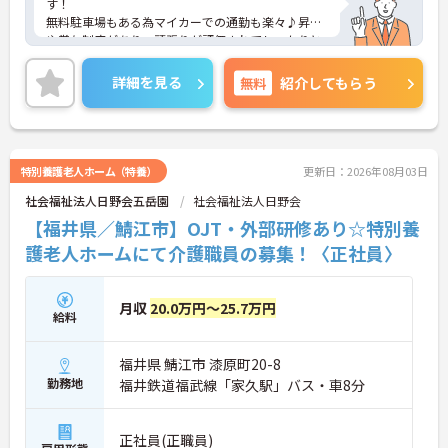
す！
無料駐車場もある為マイカーでの通勤も楽々♪昇給
や賞与制度があり、頑張りが評価されてしっかりと
還元されます。さらに各種手当もあるのは嬉しいポ
イントです◎利用可能な託児施設もあり、小さなお
詳細を見る
無料
紹介してもらう
子さんがいる方でも安心して働くことができる環境
です！
こちらの求人にご興味がございましたら面接のポイ
ントもお伝えしますので是非ご応募お待ちしており
ます。
特別養護老人ホーム（特養）
更新日：2026年08月03日
社会福祉法人日野会五岳園
社会福祉法人日野会
【福井県／鯖江市】OJT・外部研修あり☆特別養
護老人ホームにて介護職員の募集！〈正社員〉
月収
20.0万円～25.7万円
給料
福井県 鯖江市 漆原町20-8
勤務地
福井鉄道福武線「家久駅」バス・車8分
正社員(正職員)