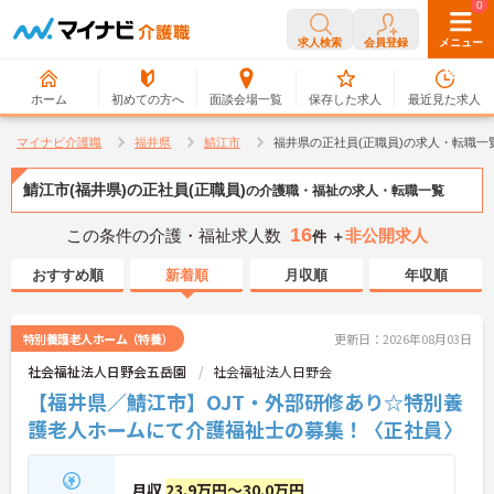
0
0
求人検索
会員登録
メニュー
ホーム
初めての方へ
面談会場一覧
保存した求人
最近見た求人
マイナビ介護職
福井県
鯖江市
福井県の正社員(正職員)の求人・転職一
鯖江市(福井県)の正社員(正職員)
の介護職・福祉の求人・転職一覧
16
この条件の介護・福祉求人数
非公開求人
件 ＋
おすすめ順
新着順
月収順
年収順
特別養護老人ホーム（特養）
更新日：2026年08月03日
社会福祉法人日野会五岳園
社会福祉法人日野会
【福井県／鯖江市】OJT・外部研修あり☆特別養
護老人ホームにて介護福祉士の募集！〈正社員〉
月収
23.9万円～30.0万円