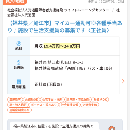
障がい者施設
更新日：2026年08月03日
社会福祉法人光道園障害者支援施設 ライフトレーニングセンター
社
会福祉法人光道園
【福井県／鯖江市】マイカー通勤可◎各種手当あ
り♪施設で生活支援員の募集です〈正社員〉
月収
19.4万円～24.8万円
給料
福井県 鯖江市 和田町9-1-1
勤務地
福井鉄道福武線「西鯖江駅」バス・車10分
正社員(正職員)
雇用形態
車通勤可
未経験OK
住宅手当・補助
託児所・育児補助
無資格OK
夏～秋入職可
ボーナス・賞与あり
社会保険完備
交通費支給
退職金制度あり
福井県鯖江市に位置する施設で生活支援員の募集で