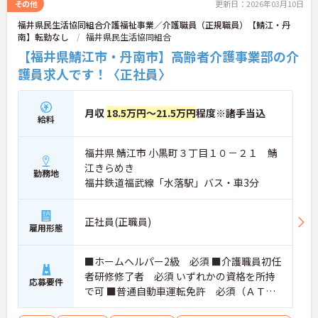
その他
更新日：2026年03月10日
福井県民生活協同組合介護福祉事業／介護職員（正規職員）【鯖江・丹
南】転勤なし
福井県民生活協同組合
【福井県鯖江市・丹南市】高齢者介護事業部の介
護員求人です！〈正社員〉
月収
18.5万円～21.5万円
程度※諸手当込
給料
福井県 鯖江市 小黒町３丁目１０－２１ 鯖
江きらめき
勤務地
福井鉄道福武線「水落駅」バス・車3分
正社員(正職員)
雇用形態
■ホームヘルパー2級 必須 ■介護職員初任
者研修修了者 必須 いずれかの資格を所持
応募要件
で可 ■普通自動車運転免許 必須（ＡＴ限
定可）