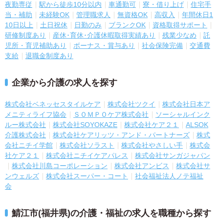
夜勤専従
駅から徒歩10分以内
車通勤可
寮・借り上げ
住宅手
当・補助
未経験OK
管理職求人
無資格OK
高収入
年間休日1
10日以上
土日祝休
日勤のみ
ブランクOK
資格取得サポート
研修制度あり
産休･育休･介護休暇取得実績あり
残業少なめ
託
児所・育児補助あり
ボーナス・賞与あり
社会保険完備
交通費
支給
退職金制度あり
企業から介護の求人を探す
株式会社ベネッセスタイルケア
株式会社ツクイ
株式会社日本ア
メニティライフ協会
ＳＯＭＰＯケア株式会社
ソーシャルインク
ルー株式会社
株式会社SOYOKAZE
株式会社ケア２１
ALSOK
介護株式会社
株式会社ケアリッツ・アンド・パートナーズ
株式
会社ニチイ学館
株式会社ソラスト
株式会社やさしい手
株式会
社ケア２１
株式会社ニチイケアパレス
株式会社サンガジャパン
株式会社川島コーポレーション
株式会社アンビス
株式会社サ
ンウェルズ
株式会社スーパー・コート
社会福祉法人ノテ福祉
会
鯖江市(福井県)の介護・福祉の求人を職種から探す