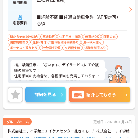
雇用形態
■経験不問 ■普通自動車免許（AT限定可）
応募要件
必須
駅から徒歩10分以内
車通勤可
住宅手当・補助
無資格OK
日勤のみ
研修制度あり
産休･育休･介護休暇取得実績あり
夏～秋入職可
ボーナス・賞与あり
社会保険完備
交通費支給
退職金制度あり
福井県鯖江市にございます、デイサービスにて介護
職の募集です！
住宅手当の支給含め、各種手当も充実しております
ので、長期的な就業をしやすい環境です。
ご興味のある方は、マイナビ介護職までお問い合わ
せください。
詳細を見る
無料
紹介してもらう
グループホーム
更新日：2026年06月24日
株式会社ニチイ学館ニチイケアセンター糺さくら
株式会社ニチイ学館