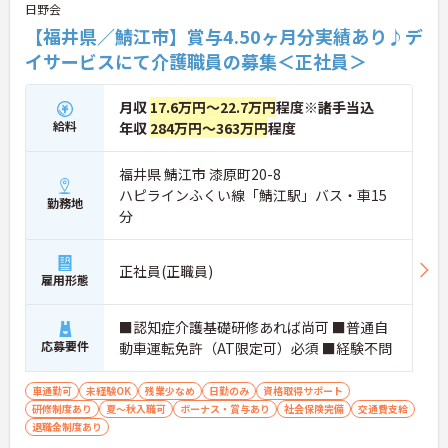
日野会
【福井県／鯖江市】賞与4.50ヶ月分実績あり♪デ
イサービスにて介護職員の募集＜正社員＞
月収
17.6万円～22.7万円
程度※諸手当込
給料
年収
284万円～363万円
程度
福井県 鯖江市 漆原町20-8
ハピラインふくい線「鯖江駅」バス・車15
勤務地
分
正社員(正職員)
雇用形態
■認知症介護基礎研修あれば尚可 ■普通自
応募要件
動車運転免許（AT限定可）必須 ■経験不問
車通勤可
未経験OK
残業少なめ
日勤のみ
資格取得サポート
研修制度あり
夏～秋入職可
ボーナス・賞与あり
社会保険完備
交通費支給
退職金制度あり