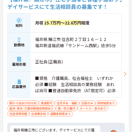
デイサービスにて生活相談員の募集です！
月収
15.7万円～22.0万円
程度
給料
福井県 鯖江市 住吉町２丁目１６－１２
勤務地
福井鉄道福武線「サンドーム西駅」徒歩5分
正社員(正職員)
雇用形態
■資格 介護職員、社会福祉士 いずれか
必須 ■経験 生活相談員の業務経験 あれ
応募要件
ば尚可 ■普通自動車免許（AT限定可）必須
駅から徒歩10分以内
車通勤可
住宅手当・補助
日勤のみ
研修制度あり
産休･育休･介護休暇取得実績あり
夏～秋入職可
ボーナス・賞与あり
社会保険完備
交通費支給
退職金制度あり
福井県鯖江市にございます、デイサービスにて介護