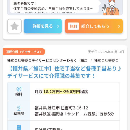
職の募集です！
住宅手当の支給含め、各種手当も充実しております
ので、長期的な就業をしやすい環境です。
ご興味のある方は、マイナビ介護職までお問い合わ
せください。
詳細を見る
無料
紹介してもらう
通所介護（デイサービス）
更新日：2026年08月03日
株式会社等愛会デイサービスセンターわらく 鯖江
株式会社等愛会
【福井県／鯖江市】住宅手当など各種手当あり♪
デイサービスにて介護職の募集です！
月収
18.2万円～29.0万円
程度
給料
福井県 鯖江市 住吉町2-16-12
勤務地
福井鉄道福武線「サンドーム西駅」徒歩5分
正社員(正職員)