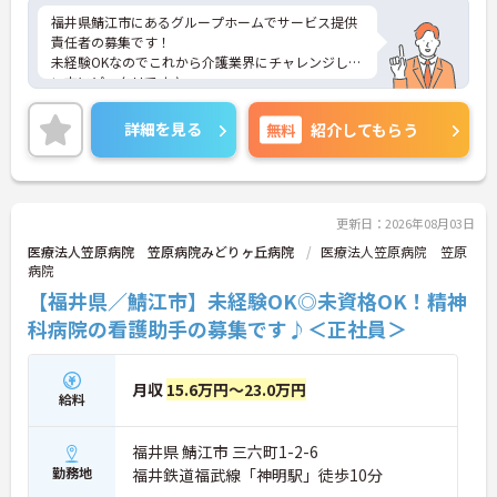
福井県鯖江市にあるグループホームでサービス提供
責任者の募集です！
未経験OKなのでこれから介護業界にチャレンジした
い方にピッタリです♪
休暇も充実しているので安心して働きやすい環境が
整っています！
詳細を見る
無料
紹介してもらう
ご興味ある方は面接ポイントをお伝えしますので、
お気軽にご連絡ください。
更新日：2026年08月03日
医療法人笠原病院 笠原病院みどりヶ丘病院
医療法人笠原病院 笠原
病院
【福井県／鯖江市】未経験OK◎未資格OK！精神
科病院の看護助手の募集です♪＜正社員＞
月収
15.6万円～23.0万円
給料
福井県 鯖江市 三六町1-2-6
勤務地
福井鉄道福武線「神明駅」徒歩10分