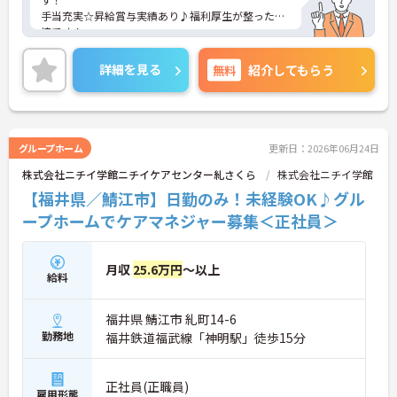
手当充実☆昇給賞与実績あり♪福利厚生が整った環
境です！
ご興味のある方は、面接ポイントをお伝えしますの
で、お気軽にご連絡ください。
詳細を見る
無料
紹介してもらう
グループホーム
更新日：2026年06月24日
株式会社ニチイ学館ニチイケアセンター糺さくら
株式会社ニチイ学館
【福井県／鯖江市】日勤のみ！未経験OK♪グル
ープホームでケアマネジャー募集＜正社員＞
月収
25.6万円
～以上
給料
福井県 鯖江市 糺町14-6
勤務地
福井鉄道福武線「神明駅」徒歩15分
正社員(正職員)
雇用形態