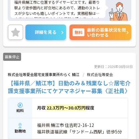
福井県鯖江市に位置するデイサービスです。最寄り
駅より徒歩圏内と好立地にあるので、通勤のストレ
スが少ないのも嬉しいポイントです。実務経験はな
くてもOK！現場で働きながら経験を積んでいくこと
ができます。ご興味をお持ちの方はお気軽にお問い
最新の募集状況を問
合わせください。
詳細を見る
無料
い合わせる
募集停止
更新日：2026年08月03日
株式会社等愛会居宅支援事業所わらく 鯖江
株式会社等愛会
【福井県／鯖江市】日勤のみ＆残業なし☆居宅介
護支援事業所にてケアマネジャー募集〈正社員〉
月収
22.3万円～30.0万円
程度
給料
福井県 鯖江市 住吉町2-16-12
勤務地
福井鉄道福武線「サンドーム西駅」徒歩5分