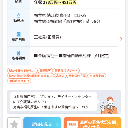
給料
年収
278万円～451万円
福井県 鯖江市 鳥羽3丁目1-29
勤務地
福井鉄道福武線「鳥羽中駅」徒歩8分
正社員(正職員)
雇用形態
■介護福祉士 ■普通自動車免許（AT限定）
応募要件
駅から徒歩10分以内
車通勤可
資格取得サポート
産休･育休･介護休暇取得実績あり
高収入
社会保険完備
交通費支給
退職金制度あり
福井県鯖江市にございます、デイサービスセンター
にて介護職の求人です！
充実な福利厚生にて働きやすい環境が揃っておりま
す。
ご興味のある方は、マイナビ介護職までお問い合わ
最新の募集状況を問
せください。
詳細を見る
無料
い合わせる