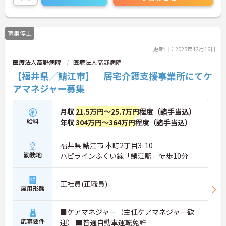
募集停止
更新日：2025年12月16日
医療法人高野病院
医療法人高野病院
【福井県／鯖江市】 居宅介護支援事業所にてケ
アマネジャー募集
月収
21.5万円～25.7万円
程度（諸手当込）
給料
年収
304万円～364万円
程度（諸手当込）
福井県 鯖江市 本町2丁目3-10
勤務地
ハピラインふくい線「鯖江駅」徒歩10分
正社員(正職員)
雇用形態
■ケアマネジャー（主任ケアマネジャー歓
応募要件
迎） ■普通自動車運転免許