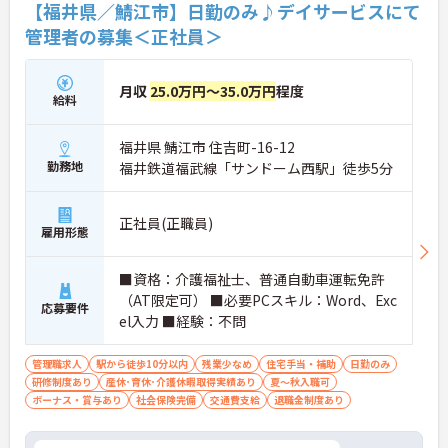
【福井県／鯖江市】日勤のみ♪デイサービスにて
管理者の募集＜正社員＞
月収
25.0万円～35.0万円
程度
給料
福井県 鯖江市 住吉町-16-12
勤務地
福井鉄道福武線「サンドーム西駅」徒歩5分
正社員(正職員)
雇用形態
■資格：介護福祉士、普通自動車運転免許
（AT限定可） ■必要PCスキル：Word、Exc
応募要件
el入力 ■経験：不問
管理職求人
駅から徒歩10分以内
残業少なめ
住宅手当・補助
日勤のみ
研修制度あり
産休･育休･介護休暇取得実績あり
夏～秋入職可
ボーナス・賞与あり
社会保険完備
交通費支給
退職金制度あり