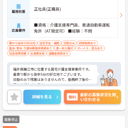
正社員(正職員)
雇用形態
■資格：介護支援専門員、普通自動車運転
応募要件
免許（AT限定可） ■経験：不問
駅から徒歩10分以内
住宅手当・補助
日勤のみ
研修制度あり
産休･育休･介護休暇取得実績あり
夏～秋入職可
ボーナス・賞与あり
社会保険完備
交通費支給
退職金制度あり
福井県鯖江市に位置する居宅介護支援事業所です。
最寄り駅から徒歩5分の好立地でございます。
日勤のみで残業はありませんので、勤務終了後の予
定も立てやすいです。
昇給や賞与制度があり、頑張りが評価されてしっか
最新の募集状況を問
りと職員に還元されます。
詳細を見る
無料
い合わせる
ご興味のある方には、面接対策ポイントなど、さら
に詳細をお話しいたしますのでお気軽にご相談くだ
さい！
募集停止