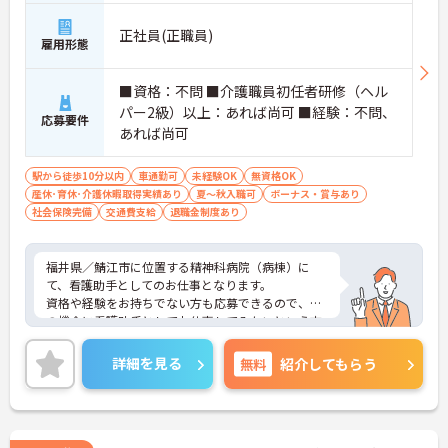
正社員(正職員)
雇用形態
■資格：不問 ■介護職員初任者研修（ヘル
パー2級）以上：あれば尚可 ■経験：不問、
応募要件
あれば尚可
駅から徒歩10分以内
車通勤可
未経験OK
無資格OK
産休･育休･介護休暇取得実績あり
夏～秋入職可
ボーナス・賞与あり
社会保険完備
交通費支給
退職金制度あり
福井県／鯖江市に位置する精神科病院（病棟）に
て、看護助手としてのお仕事となります。
資格や経験をお持ちでない方も応募できるので、こ
の機会に看護助手としてお仕事してみたいという方
にお勧めの求人です！マイカー通勤も可能で、交通
費支給もあるので、通勤の際は心配いりません！
詳細を見る
無料
紹介してもらう
ご興味ある方は面接ポイントをお伝えしますので、
お気軽にお問い合わせください♪