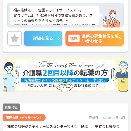
福井県鯖江市に位置するデイサービスです。
賞与は年2回、計4.50ヶ月分の支給実績があり、ス
タッフの頑張りをきちんと還元！
実務経験はなくてもOK！現場で働きながら経験を積
んでいくことができます。
最新の募集状況を問
ご興味をお持ちの方はお気軽にお問い合わせくださ
詳細を見る
無料
い合わせる
い。
募集停止
通所介護（デイサービス）
更新日：2026年08月03日
株式会社等愛会デイサービスセンターわらく 鯖江
株式会社等愛会