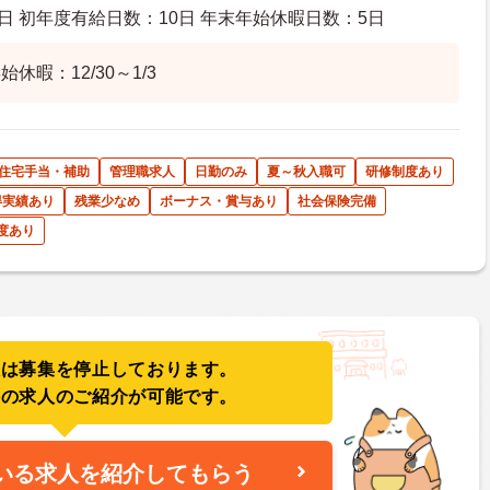
日 初年度有給日数：10日 年末年始休暇日数：5日
休暇：12/30～1/3
住宅手当・補助
管理職求人
日勤のみ
夏～秋入職可
研修制度あり
得実績あり
残業少なめ
ボーナス・賞与あり
社会保険完備
度あり
人は募集を停止しております。
件の求人のご紹介が可能です。
いる求人を紹介してもらう