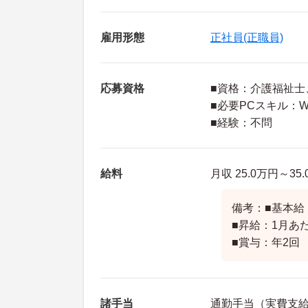
雇用形態
正社員(正職員)
応募資格
■資格：介護福祉士
■必要PCスキル：Wo
■経験：不問
給料
月収 25.0万円～35
備考：■基本給：2
■昇給：1月あた
■賞与：年2回
諸手当
通勤手当（実費支給（