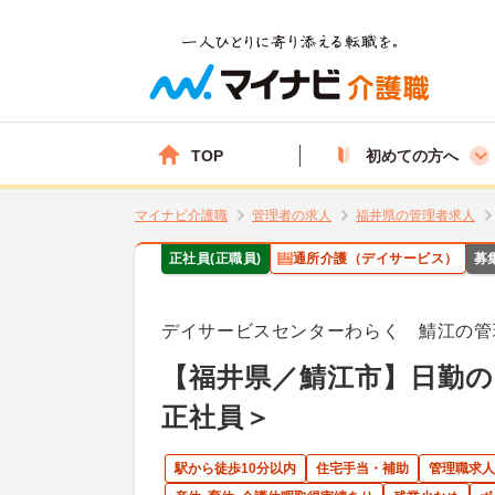
TOP
初めての方へ
マイナビ介護職
管理者の求人
福井県の管理者求人
正社員(正職員)
通所介護（デイサービス）
募
デイサービスセンターわらく 鯖江の管
【福井県／鯖江市】日勤の
正社員＞
駅から徒歩10分以内
住宅手当・補助
管理職求人