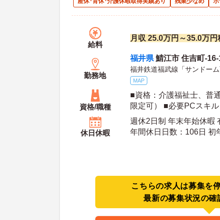
産休･育休･介護休暇取得実績あり
残業少なめ
ボ
月収 25.0万円～35.0万
給料
福井県
鯖江市 住吉町-16-
福井鉄道福武線「サンドーム
勤務地
MAP
■資格：介護福祉士、普通
限定可） ■必要PCスキル：W
資格/職種
経験：不問
週休2日制 年末年始休暇
年間休日日数：106日 初年度有給日数：10日 年
休日休暇
末年始休暇日数：5日
こちらの求人は募集を
最新の募集状況の確