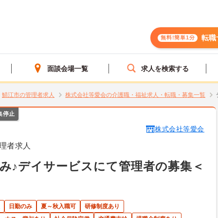
転職
無料!簡単1分
面談会場一覧
求人を検索する
鯖江市の管理者求人
株式会社等愛会の介護職・福祉求人・転職・募集一覧
集停止
株式会社等愛会
理者求人
み♪デイサービスにて管理者の募集＜
日勤のみ
夏～秋入職可
研修制度あり