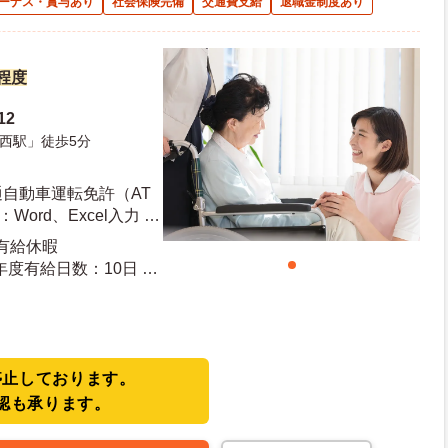
ーナス・賞与あり
社会保険完備
交通費支給
退職金制度あり
円程度
12
西駅」徒歩5分
自動車運転免許（AT
ord、Excel入力 ■
 有給休暇
停止しております。
認も承ります。