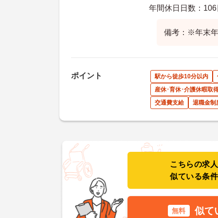
年間休日日数：106
備考：※年末年始
ポイント
駅から徒歩10分以内
産休･育休･介護休暇取
交通費支給
退職金制
こちらの求
似ている条
似て
無料