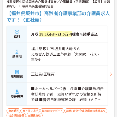
福井県民生活協同組合介護福祉事業／介護職員（正規職員）【坂井】※転
勤なし
福井県民生活協同組合
【福井県坂井市】高齢者介護事業部の介護員求人
です！〈正社員〉
月収
18.5万円～21.5万円
程度※諸手当込
給料
福井県 坂井市 坂井町大味５６
えちぜん鉄道三国芦原線「大関駅」バス・
勤務地
車3分
正社員(正職員)
雇用形態
■ホームヘルパー2級 必須 ■介護職員初任
者研修修了者 必須 いずれかの資格を所持
応募要件
で可 ■普通自動車運転免許 必須（ＡＴ限
定可）
車通勤可
寮・借り上げ
資格取得サポート
産休･育休･介護休暇取得実績あり
社会保険完備
交通費支給