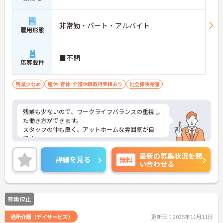
非常勤・パート・アルバイト
雇用形態
■不問
応募要件
残業少なめ
産休･育休･介護休暇取得実績あり
社会保険完備
残業も少ないので、ワークライフバランスの重視し
た働き方ができます。
スタッフの仲も良く、アットホームな雰囲気が自慢
です。
ご興味ある方には、面接対策ポイントなど、詳細を
最新の募集状況を問
お話しいたしますのでお気軽にご相談ください。
詳細を見る
無料
い合わせる
募集停止
通所介護（デイサービス）
更新日：2025年11月11日