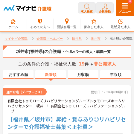
0
0
求人検索
会員登録
メニュー
ホーム
初めての方へ
面談会場一覧
保存した求人
最近見た求人
マイナビ介護職
介護職・ヘルパー
福井県
坂井市
福井県の介護職
坂井市(福井県)の介護職・ヘルパー
の求人・転職一覧
19
この条件の介護・福祉求人数
非公開求人
件 ＋
おすすめ順
新着順
月収順
年収順
通所介護（デイサービス）
更新日：2026年08月03日
有限会社トゥモローズリハビリテーショングループトゥモローズホームリ
ハビリセンター 坂井
有限会社トゥモローズリハビリテーショングル
ープ
【福井県／坂井市】昇給・賞与あり◎リハビリセ
ンターで介護福祉士募集＜正社員＞