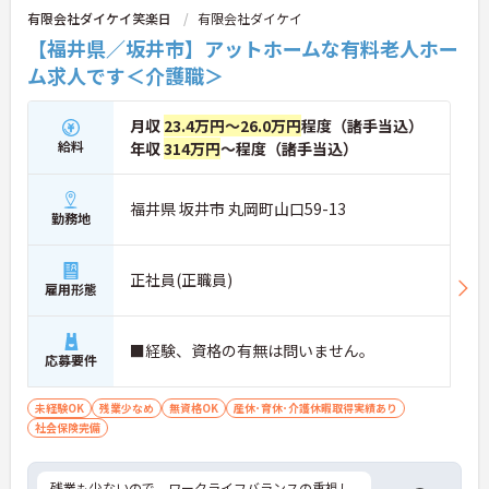
有限会社ダイケイ笑楽日
有限会社ダイケイ
【福井県／坂井市】アットホームな有料老人ホー
ム求人です＜介護職＞
月収
23.4万円～26.0万円
程度（諸手当込）
給料
年収
314万円
～程度（諸手当込）
福井県 坂井市 丸岡町山口59-13
勤務地
正社員(正職員)
雇用形態
■経験、資格の有無は問いません。
応募要件
未経験OK
残業少なめ
無資格OK
産休･育休･介護休暇取得実績あり
社会保険完備
残業も少ないので、ワークライフバランスの重視し