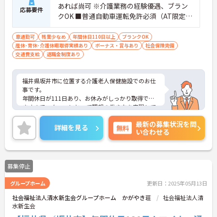
あれば尚可 ※介護業務の経験優遇、ブラン
応募要件
クOK ■普通自動車運転免許必須（AT限定
可）
車通勤可
残業少なめ
年間休日110日以上
ブランクOK
産休･育休･介護休暇取得実績あり
ボーナス・賞与あり
社会保険完備
交通費支給
退職金制度あり
福井県坂井市に位置する介護老人保健施設でのお仕
事です。
年間休日が111日あり、お休みがしっかり取得でき
ますのでスタッフにとって理想の働き方を実現して
います。
最新の募集状況を問
賞与は計3.7ヶ月分の支給実績と嬉しい高待遇です。
詳細を見る
無料
い合わせる
ご興味のある方には、面接対策ポイントなど、さら
に詳細をお話しいたしますのでお気軽にご相談くだ
さい！
募集停止
グループホーム
更新日：2025年05月13日
社会福祉法人清水新生会グループホーム かがやき荘
社会福祉法人清
水新生会