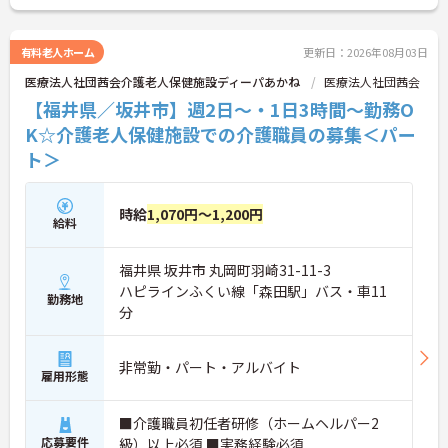
有料老人ホーム
更新日：2026年08月03日
医療法人社団茜会介護老人保健施設ディーパあかね
医療法人社団茜会
【福井県／坂井市】週2日～・1日3時間～勤務O
K☆介護老人保健施設での介護職員の募集＜パー
ト＞
時給
1,070円～1,200円
給料
福井県 坂井市 丸岡町羽崎31-11-3
ハピラインふくい線「森田駅」バス・車11
勤務地
分
非常勤・パート・アルバイト
雇用形態
■介護職員初任者研修（ホームヘルパー2
応募要件
級）以上必須 ■実務経験必須