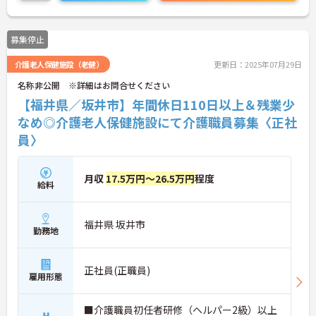
に詳細をお話しいたしますのでお気軽にご相談くだ
さい！
募集停止
介護老人保健施設（老健）
更新日：2025年07月29日
名称非公開 ※詳細はお問合せください
【福井県／坂井市】年間休日110日以上＆残業少
なめ◎介護老人保健施設にて介護職員募集〈正社
員〉
月収
17.5万円～26.5万円
程度
給料
福井県 坂井市
勤務地
正社員(正職員)
雇用形態
■介護職員初任者研修（ヘルパー2級）以上