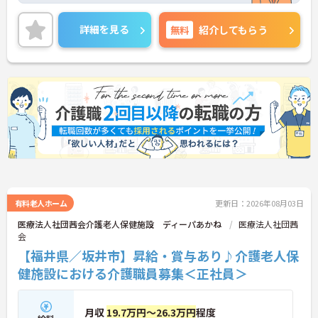
る方には、面接対策ポイントなど、さらに詳細をご
案内しますのでお気軽にご相談ください！
詳細を見る
無料
紹介してもらう
有料老人ホーム
更新日：2026年08月03日
医療法人社団茜会介護老人保健施設 ディーパあかね
医療法人社団茜
会
【福井県／坂井市】昇給・賞与あり♪介護老人保
健施設における介護職員募集＜正社員＞
月収
19.7万円～26.3万円
程度