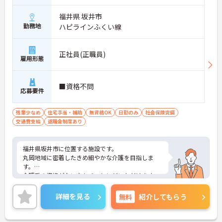
福井県 坂井市
勤務地
ハピラインふくい線
正社員(正職員)
雇用形態
■資格不問
応募要件
残業少なめ
住宅手当・補助
無資格OK
日勤のみ
社会保険完備
交通費支給
退職金制度あり
福井県坂井市に位置する施設です。
丸岡地域に密着したきめ細やかな介護を目指しま
す。
介護系の資格がない方もチャレンジいただけます。
日勤帯でのお仕事ですので、プライベートの予定も
立てやすいです。
詳細を見る
無料
紹介してもらう
ご興味ある方には、面接対策ポイントなど、さらに
詳細をお話しいたしますのでお気軽にご相談くださ
い！