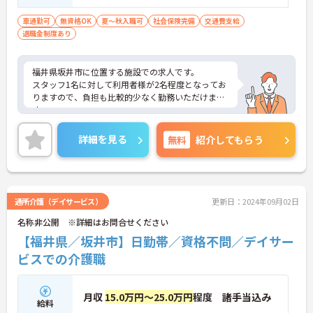
車通勤可
無資格OK
夏～秋入職可
社会保険完備
交通費支給
退職金制度あり
福井県坂井市に位置する施設での求人です。
スタッフ1名に対して利用者様が2名程度となってお
りますので、負担も比較的少なく勤務いただけま
す。
ご興味のある方は、お気軽にお問い合わせくださ
い。
詳細を見る
無料
紹介してもらう
通所介護（デイサービス）
更新日：2024年09月02日
名称非公開 ※詳細はお問合せください
【福井県／坂井市】日勤帯／資格不問／デイサー
ビスでの介護職
月収
15.0万円～25.0万円
程度 諸手当込み
給料