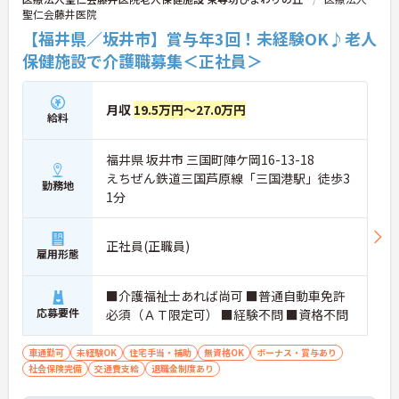
聖仁会藤井医院
【福井県／坂井市】賞与年3回！未経験OK♪老人
保健施設で介護職募集＜正社員＞
月収
19.5万円～27.0万円
給料
福井県 坂井市 三国町陣ケ岡16-13-18
えちぜん鉄道三国芦原線「三国港駅」徒歩3
勤務地
1分
正社員(正職員)
雇用形態
■介護福祉士あれば尚可 ■普通自動車免許
応募要件
必須（ＡＴ限定可） ■経験不問 ■資格不問
車通勤可
未経験OK
住宅手当・補助
無資格OK
ボーナス・賞与あり
社会保険完備
交通費支給
退職金制度あり