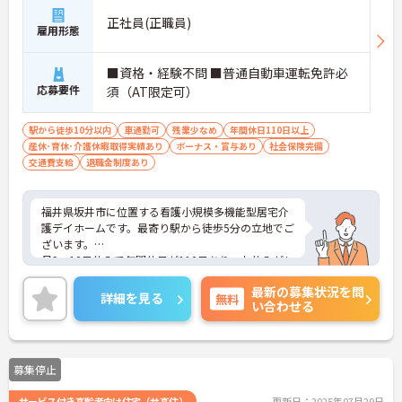
正社員(正職員)
雇用形態
■資格・経験不問 ■普通自動車運転免許必
応募要件
須（AT限定可）
駅から徒歩10分以内
車通勤可
残業少なめ
年間休日110日以上
産休･育休･介護休暇取得実績あり
ボーナス・賞与あり
社会保険完備
交通費支給
退職金制度あり
福井県坂井市に位置する看護小規模多機能型居宅介
護デイホームです。最寄り駅から徒歩5分の立地でご
ざいます。
月9～10日休みで年間休日が110日あり、お休みがし
っかり取得できますのでスタッフにとって理想の働
最新の募集状況を問
き方を実現しています。
詳細を見る
無料
い合わせる
賞与は計3.8ヶ月分の支給実績と嬉しい高待遇です。
ご興味のある方には、面接対策ポイントなど、さら
に詳細をお話しいたしますのでお気軽にご相談くだ
さい！
募集停止
サービス付き高齢者向け住宅（サ高住）
更新日：2025年07月29日