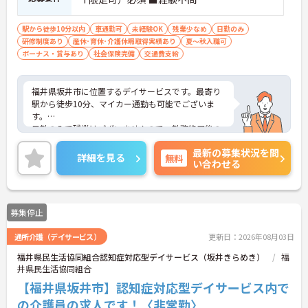
駅から徒歩10分以内
車通勤可
未経験OK
残業少なめ
日勤のみ
研修制度あり
産休･育休･介護休暇取得実績あり
夏～秋入職可
ボーナス・賞与あり
社会保険完備
交通費支給
福井県坂井市に位置するデイサービスです。最寄り
駅から徒歩10分、マイカー通勤も可能でございま
す。
日勤のみで残業はございませんので、勤務終了後の
予定も立てやすいです。
最新の募集状況を問
昇給や賞与制度があり頑張りが評価されてしっかり
詳細を見る
無料
い合わせる
と職員に還元されます。
ご興味のある方には、面接対策ポイントなど、さら
に詳細をお話しいたしますのでお気軽にご相談くだ
さい！
募集停止
通所介護（デイサービス）
更新日：2026年08月03日
福井県民生活協同組合認知症対応型デイサービス（坂井きらめき）
福
井県民生活協同組合
【福井県坂井市】認知症対応型デイサービス内で
の介護員の求人です！〈非常勤〉