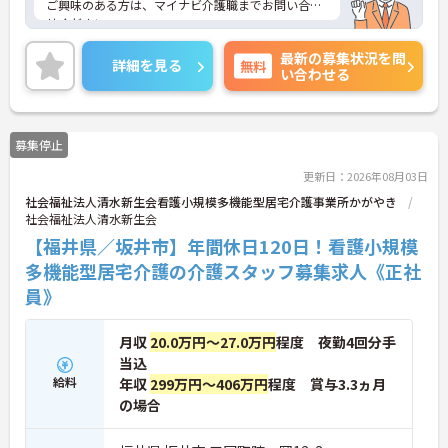
ご興味のある方は、マイナビ介護職までお問い合わ
せください。
最新の募集状況を問
詳細を見る
無料
い合わせる
募集停止
更新日：2026年08月03日
社会福祉法人清水新生会看護小規模多機能型居宅介護事業所かがやき
社会福祉法人清水新生会
【福井県／坂井市】年間休日120日！看護小規模
多機能型居宅介護の介護スタッフ募集求人《正社
員》
月収
20.0万円～27.0万円
程度 夜勤4回分手
当込
給料
年収
299万円～406万円
程度 賞与3.3ヵ月
の場合