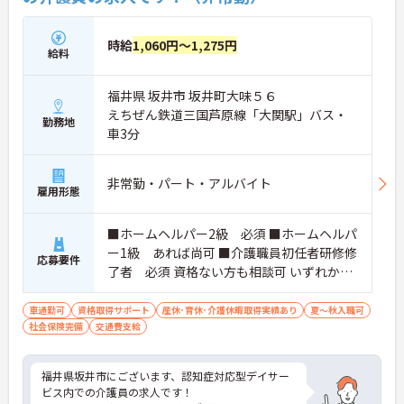
時給
1,060円～1,275円
給料
福井県 坂井市 坂井町大味５６
えちぜん鉄道三国芦原線「大関駅」バス・
勤務地
車3分
非常勤・パート・アルバイト
雇用形態
■ホームヘルパー2級 必須 ■ホームヘルパ
ー1級 あれば尚可 ■介護職員初任者研修修
応募要件
了者 必須 資格ない方も相談可 いずれかの
資格を所持で可 ■普通自動車運転免許 必
須（ＡＴ限定可）
車通勤可
資格取得サポート
産休･育休･介護休暇取得実績あり
夏～秋入職可
社会保険完備
交通費支給
福井県坂井市にございます、認知症対応型デイサー
ビス内での介護員の求人です！