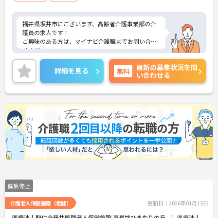
福井県坂井市にございます、高齢者介護事業部の介
護員の求人です！
ご興味のある方は、マイナビ介護職までお問い合わ
せください。
最新の募集状況を問
詳細を見る
無料
い合わせる
募集停止
介護老人保健施設（老健）
更新日：2026年01月15日
医療法人聖仁会藤井医院老人保健施設 東尋坊ひまわりの丘
医療法人