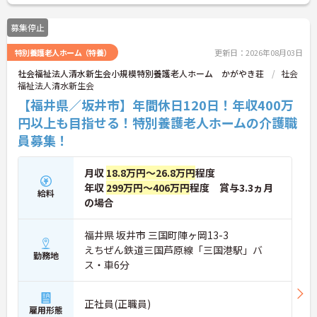
募集停止
特別養護老人ホーム（特養）
更新日：2026年08月03日
社会福祉法人清水新生会小規模特別養護老人ホーム かがやき荘
社会
福祉法人清水新生会
【福井県／坂井市】年間休日120日！年収400万
円以上も目指せる！特別養護老人ホームの介護職
員募集！
月収
18.8万円～26.8万円
程度
年収
299万円～406万円
程度 賞与3.3ヵ月
給料
の場合
福井県 坂井市 三国町陣ヶ岡13-3
えちぜん鉄道三国芦原線「三国港駅」バ
勤務地
ス・車6分
正社員(正職員)
雇用形態