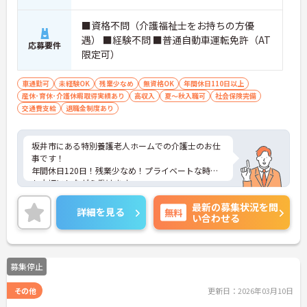
■資格不問（介護福祉士をお持ちの方優
遇） ■経験不問 ■普通自動車運転免許（AT
応募要件
限定可）
車通勤可
未経験OK
残業少なめ
無資格OK
年間休日110日以上
産休･育休･介護休暇取得実績あり
高収入
夏～秋入職可
社会保険完備
交通費支給
退職金制度あり
坂井市にある特別養護老人ホームでの介護士のお仕
事です！
年間休日120日！残業少なめ！プライベートな時間
も大切にしながら働けます。
資格や経験等により高収入を目指すこともできま
最新の募集状況を問
す！
詳細を見る
無料
い合わせる
ご興味ある方には、面接のポイントなど、さらに詳
細をお話致しますのでお気軽にご相談ください。
募集停止
その他
更新日：2026年03月10日