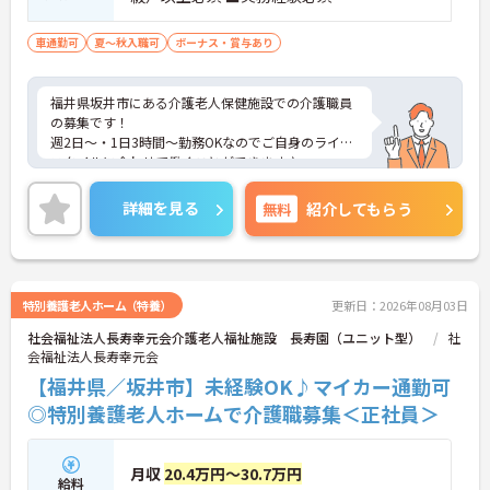
車通勤可
夏～秋入職可
ボーナス・賞与あり
福井県坂井市にある介護老人保健施設での介護職員
の募集です！
週2日～・1日3時間～勤務OKなのでご自身のライフ
スタイルに合わせて働くことができます♪
休日は完全週休2日制、日勤のお仕事なのでプライ
ベートと両立がしやすく育児中の方にもおすすめの
詳細を見る
無料
紹介してもらう
求人です。
ご興味のある方には、面接対策ポイントなど、さら
に詳細をお話しいたしますのでお気軽にご相談くだ
さい！
特別養護老人ホーム（特養）
更新日：2026年08月03日
社会福祉法人長寿幸元会介護老人福祉施設 長寿園（ユニット型）
社
会福祉法人長寿幸元会
【福井県／坂井市】未経験OK♪マイカー通勤可
◎特別養護老人ホームで介護職募集＜正社員＞
月収
20.4万円～30.7万円
給料