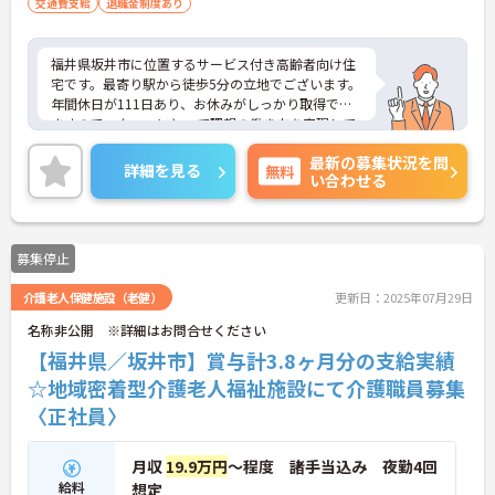
交通費支給
退職金制度あり
福井県坂井市に位置するサービス付き高齢者向け住
宅です。最寄り駅から徒歩5分の立地でございます。
年間休日が111日あり、お休みがしっかり取得でき
ますのでスタッフにとって理想の働き方を実現して
います。
最新の募集状況を問
賞与は計3.8ヶ月分の支給実績と嬉しい高待遇です。
詳細を見る
無料
い合わせる
ご興味のある方には、面接対策ポイントなど、さら
に詳細をお話しいたしますのでお気軽にご相談くだ
さい！
募集停止
介護老人保健施設（老健）
更新日：2025年07月29日
名称非公開 ※詳細はお問合せください
【福井県／坂井市】賞与計3.8ヶ月分の支給実績
☆地域密着型介護老人福祉施設にて介護職員募集
〈正社員〉
月収
19.9万円
～程度 諸手当込み 夜勤4回
給料
想定