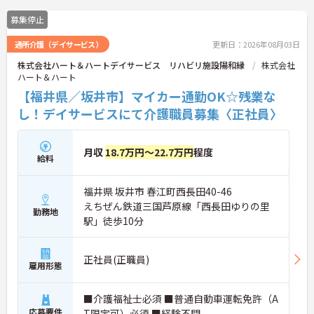
募集停止
通所介護（デイサービス）
更新日：2026年08月03日
株式会社ハート＆ハートデイサービス リハビリ施設陽和縁
株式会社
ハート＆ハート
【福井県／坂井市】マイカー通勤OK☆残業な
し！デイサービスにて介護職員募集〈正社員〉
月収
18.7万円～22.7万円
程度
給料
福井県 坂井市 春江町西長田40-46
えちぜん鉄道三国芦原線「西長田ゆりの里
勤務地
駅」徒歩10分
正社員(正職員)
雇用形態
■介護福祉士必須 ■普通自動車運転免許（A
応募要件
T限定可）必須 ■経験不問