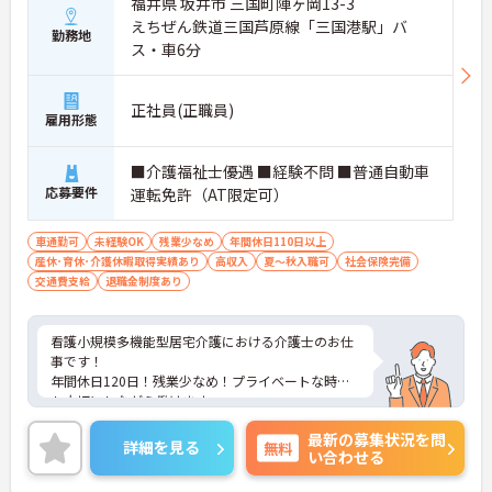
福井県 坂井市 三国町陣ヶ岡13-3
えちぜん鉄道三国芦原線「三国港駅」バ
勤務地
ス・車6分
正社員(正職員)
雇用形態
■介護福祉士優遇 ■経験不問 ■普通自動車
応募要件
運転免許（AT限定可）
車通勤可
未経験OK
残業少なめ
年間休日110日以上
産休･育休･介護休暇取得実績あり
高収入
夏～秋入職可
社会保険完備
交通費支給
退職金制度あり
看護小規模多機能型居宅介護における介護士のお仕
事です！
年間休日120日！残業少なめ！プライベートな時間
も大切にしながら働けます。
資格や経験等により高収入を目指すこともできま
最新の募集状況を問
す！
詳細を見る
無料
い合わせる
ご興味ある方には、面接のポイントなど、さらに詳
細をお話致しますのでお気軽にご相談ください。