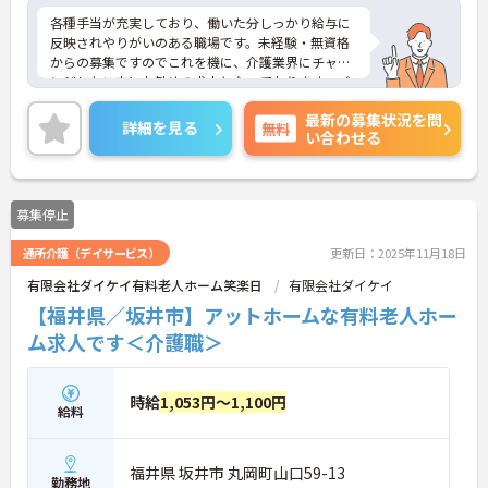
各種手当が充実しており、働いた分しっかり給与に
反映されやりがいのある職場です。未経験・無資格
からの募集ですのでこれを機に、介護業界にチャレ
ンジしたい方にお勧めの求人となっております。ご
興味のある方はご面接のポイントお伝えしますので
最新の募集状況を問
ご気軽にお問い合わせください。
詳細を見る
無料
い合わせる
募集停止
通所介護（デイサービス）
更新日：2025年11月18日
有限会社ダイケイ有料老人ホーム笑楽日
有限会社ダイケイ
【福井県／坂井市】アットホームな有料老人ホー
ム求人です＜介護職＞
時給
1,053円～1,100円
給料
福井県 坂井市 丸岡町山口59-13
勤務地