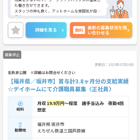
た働き方ができます。
スタッフの仲も良く、アットホームな雰囲気が自慢
です。
ご興味ある方には、面接対策ポイントなど、詳細を
最新の募集状況を問
お話しいたしますのでお気軽にご相談ください。
詳細を見る
無料
い合わせる
募集停止
更新日：2025年07月29日
名称非公開 ※詳細はお問合せください
【福井県／坂井市】賞与計3.8ヶ月分の支給実績
☆デイホームにて介護職員募集〈正社員〉
月収
19.9万円
～程度 諸手当込み 夜勤4回
給料
想定
福井県 坂井市
勤務地
えちぜん鉄道三国芦原線