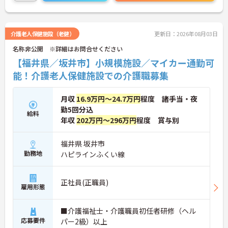
お気軽にご連絡ください。
介護老人保健施設（老健）
更新日：2026年08月03日
名称非公開 ※詳細はお問合せください
【福井県／坂井市】小規模施設／マイカー通勤可
能！介護老人保健施設での介護職募集
月収
16.9万円～24.7万円
程度 諸手当・夜
勤5回分込
給料
年収
202万円～296万円
程度 賞与別
福井県 坂井市
勤務地
ハピラインふくい線
正社員(正職員)
雇用形態
■介護福祉士・介護職員初任者研修（ヘル
応募要件
パー2級）以上