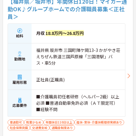
【福井県／坂井市】年間休日120日！マイカー通
勤OK♪グループホームでの介護職員募集＜正社
員＞
月収
18.8万円～26.8万円
給料
福井県 坂井市 三国町陣ケ岡13-3 かがやき荘
えちぜん鉄道三国芦原線「三国港駅」バ
勤務地
ス・車5分
正社員(正職員)
雇用形態
■介護職員初任者研修（ヘルパー2級）以上
必須 ■普通自動車免許必須（ＡＴ限定可）
応募要件
■経験不問
車通勤可
残業少なめ
年間休日110日以上
産休･育休･介護休暇取得実績あり
社会保険完備
交通費支給
退職金制度あり