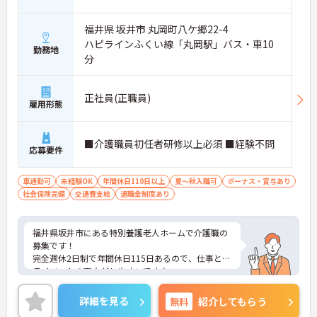
福井県 坂井市 丸岡町八ケ郷22-4
ハピラインふくい線「丸岡駅」バス・車10
勤務地
分
正社員(正職員)
雇用形態
■介護職員初任者研修以上必須 ■経験不問
応募要件
車通勤可
未経験OK
年間休日110日以上
夏～秋入職可
ボーナス・賞与あり
社会保険完備
交通費支給
退職金制度あり
福井県坂井市にある特別養護老人ホームで介護職の
募集です！
完全週休2日制で年間休日115日あるので、仕事とプ
ライベートの両立がしやすいです♪
昇給・賞与があるのでキャリアアップも目指せま
す！
詳細を見る
無料
紹介してもらう
ご興味ある方は面接ポイントをお伝えしますので、