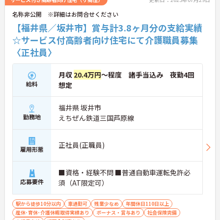
名称非公開 ※詳細はお問合せください
【福井県／坂井市】賞与計3.8ヶ月分の支給実績
☆サービス付高齢者向け住宅にて介護職員募集
〈正社員〉
月収
20.4万円
～程度 諸手当込み 夜勤4回
給料
想定
福井県 坂井市
勤務地
えちぜん鉄道三国芦原線
正社員(正職員)
雇用形態
■資格・経験不問 ■普通自動車運転免許必
応募要件
須（AT限定可）
駅から徒歩10分以内
車通勤可
残業少なめ
年間休日110日以上
産休･育休･介護休暇取得実績あり
ボーナス・賞与あり
社会保険完備