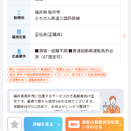
福井県 坂井市
勤務地
えちぜん鉄道三国芦原線
正社員(正職員)
雇用形態
■資格・経験不問 ■普通自動車運転免許必
応募要件
須（AT限定可）
駅から徒歩10分以内
車通勤可
残業少なめ
年間休日110日以上
産休･育休･介護休暇取得実績あり
ボーナス・賞与あり
社会保険完備
交通費支給
退職金制度あり
福井県坂井市に位置するサービス付き高齢者向け住
宅です。最寄り駅から徒歩5分の立地でございます。
年間休日が111日あり、お休みがしっかり取得でき
ますのでスタッフにとって理想の働き方を実現して
います。
最新の募集状況を問
賞与は計3.8ヶ月分の支給実績と嬉しい高待遇です。
詳細を見る
無料
い合わせる
ご興味のある方には、面接対策ポイントなど、さら