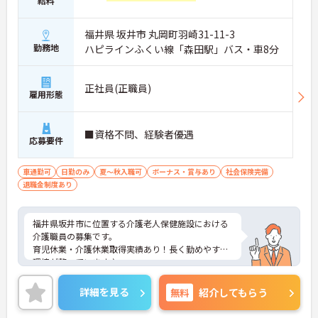
給料
福井県 坂井市 丸岡町羽崎31-11-3
勤務地
ハピラインふくい線「森田駅」バス・車8分
正社員(正職員)
雇用形態
■資格不問、経験者優遇
応募要件
車通勤可
日勤のみ
夏～秋入職可
ボーナス・賞与あり
社会保険完備
退職金制度あり
福井県坂井市に位置する介護老人保健施設における
介護職員の募集です。
育児休業・介護休業取得実績あり！長く勤めやすい
環境が整っています♪
処遇改善手当や家族手当など、嬉しい手当が豊富で
す◎
詳細を見る
無料
紹介してもらう
ご興味のある方には面接ポイントをお伝えしますの
で、お気軽にお問い合わせください！