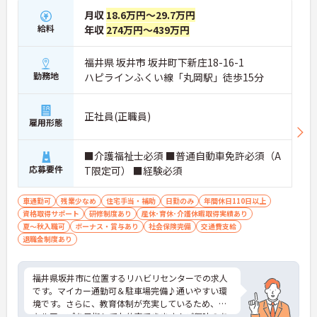
月収
18.6万円～29.7万円
給料
年収
274万円～439万円
福井県 坂井市 坂井町下新庄18-16-1
勤務地
ハピラインふくい線「丸岡駅」徒歩15分
正社員(正職員)
雇用形態
■介護福祉士必須 ■普通自動車免許必須（A
応募要件
T限定可） ■経験必須
車通勤可
残業少なめ
住宅手当・補助
日勤のみ
年間休日110日以上
資格取得サポート
研修制度あり
産休･育休･介護休暇取得実績あり
夏～秋入職可
ボーナス・賞与あり
社会保険完備
交通費支給
退職金制度あり
福井県坂井市に位置するリハビリセンターでの求人
です。マイカー通勤可＆駐車場完備♪通いやすい環
境です。さらに、教育体制が充実しているため、ス
キルアップを目指してお仕事できます！ご興味のあ