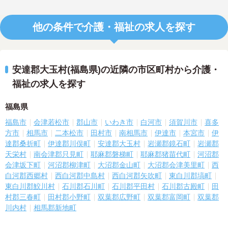
他の条件で介護・福祉の求人を探す
安達郡大玉村(福島県)の近隣の市区町村から介護・
福祉の求人を探す
福島県
福島市
会津若松市
郡山市
いわき市
白河市
須賀川市
喜多
方市
相馬市
二本松市
田村市
南相馬市
伊達市
本宮市
伊
達郡桑折町
伊達郡川俣町
安達郡大玉村
岩瀬郡鏡石町
岩瀬郡
天栄村
南会津郡只見町
耶麻郡磐梯町
耶麻郡猪苗代町
河沼郡
会津坂下町
河沼郡柳津町
大沼郡金山町
大沼郡会津美里町
西
白河郡西郷村
西白河郡中島村
西白河郡矢吹町
東白川郡塙町
東白川郡鮫川村
石川郡石川町
石川郡平田村
石川郡古殿町
田
村郡三春町
田村郡小野町
双葉郡広野町
双葉郡富岡町
双葉郡
川内村
相馬郡新地町