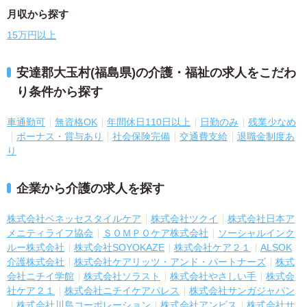
月収から探す
15万円以上
安達郡大玉村(福島県)の介護・福祉の求人をこだわ
り条件から探す
車通勤可
無資格OK
年間休日110日以上
日勤のみ
残業少なめ
ボーナス・賞与あり
社会保険完備
交通費支給
退職金制度あ
り
企業から介護の求人を探す
株式会社ベネッセスタイルケア
株式会社ツクイ
株式会社日本ア
メニティライフ協会
ＳＯＭＰＯケア株式会社
ソーシャルインク
ルー株式会社
株式会社SOYOKAZE
株式会社ケア２１
ALSOK
介護株式会社
株式会社ケアリッツ・アンド・パートナーズ
株式
会社ニチイ学館
株式会社ソラスト
株式会社やさしい手
株式会
社ケア２１
株式会社ニチイケアパレス
株式会社サンガジャパン
株式会社川島コーポレーション
株式会社アンビス
株式会社サ