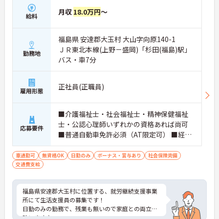
月収
18.0万円
～
給料
福島県 安達郡大玉村 大山字向原140-1
ＪＲ東北本線(上野－盛岡)「杉田(福島)駅」
勤務地
バス・車7分
正社員(正職員)
雇用形態
■介護福祉士・社会福祉士・精神保健福祉
士・公認心理師いずれかの資格あれば尚可
応募要件
■普通自動車免許必須（AT限定可） ■経験
不問 ■無資格OK
車通勤可
無資格OK
日勤のみ
ボーナス・賞与あり
社会保険完備
交通費支給
福島県安達郡大玉村に位置する、就労継続支援事業
所にて生活支援員の募集です！
日勤のみの勤務で、残業も無いので家庭との両立が
叶います♪