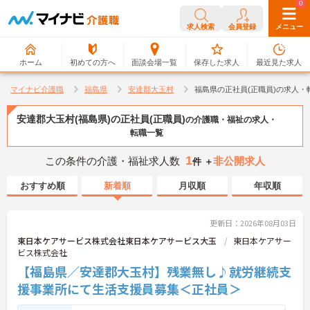
0
0
求人検索
会員登録
メニュー
ホーム
初めての方へ
面談会場一覧
保存した求人
最近見た求人
マイナビ介護職
福島県
安達郡大玉村
福島県の正社員(正職員)の求人・
安達郡大玉村(福島県)の正社員(正職員)
の介護職・福祉の求人・
転職一覧
1
この条件の介護・福祉求人数
非公開求人
件 ＋
おすすめ順
新着順
月収順
年収順
更新日：2026年08月03日
東日本ケアサービス株式会社東日本ケアサービス大玉
東日本ケアサー
ビス株式会社
【福島県／安達郡大玉村】残業無し♪就労継続支
援事業所にて生活支援員募集＜正社員＞