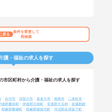
条件を変更して
に戻る
再検索
介護・福祉の求人を探す
隣の市区町村から介護・福祉の求人を探す
市
白河市
須賀川市
喜多方市
相馬市
二本松市
伊達郡桑折町
伊達郡川俣町
安達郡大玉村
岩瀬郡鏡
耶麻郡磐梯町
耶麻郡猪苗代町
河沼郡会津坂下町