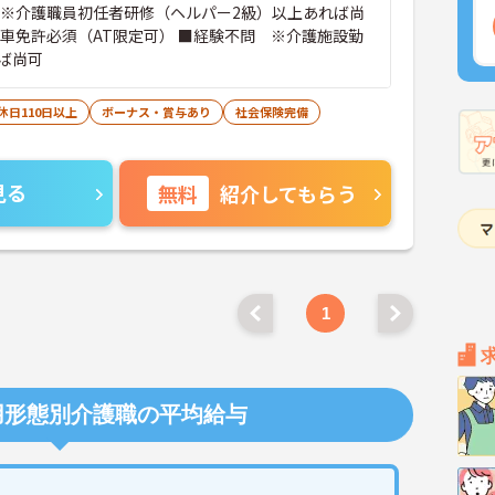
※介護職員初任者研修（ヘルパー2級）以上あれば尚
動車免許必須（AT限定可） ■経験不問 ※介護施設勤
ば尚可
休日110日以上
ボーナス・賞与あり
社会保険完備
見る
無料
紹介してもらう
1
用形態別介護職の平均給与