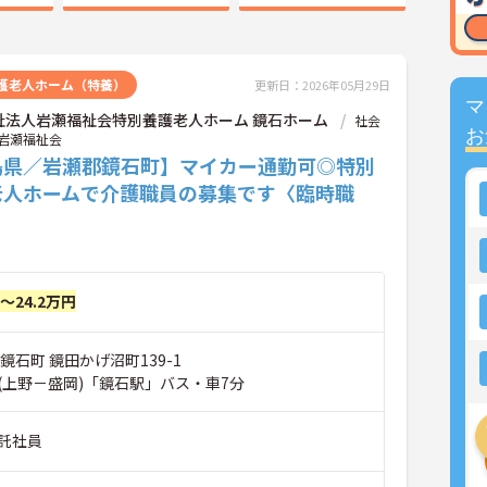
護老人ホーム（特養）
更新日：2026年05月29日
マ
祉法人岩瀬福祉会特別養護老人ホーム 鏡石ホーム
社会
お
岩瀬福祉会
島県／岩瀬郡鏡石町】マイカー通勤可◎特別
老人ホームで介護職員の募集です〈臨時職
円～24.2万円
鏡石町 鏡田かげ沼町139-1
(上野－盛岡)「鏡石駅」バス・車7分
託社員