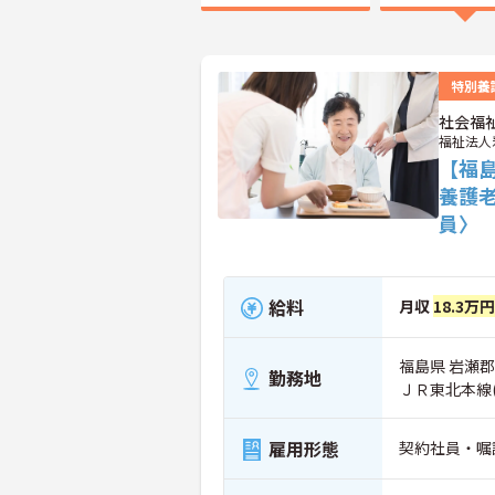
特別養
社会福
福祉法人
【福
養護
員〉
給料
月収
18.3万
福島県 岩瀬郡
勤務地
ＪＲ東北本線
雇用形態
契約社員・嘱