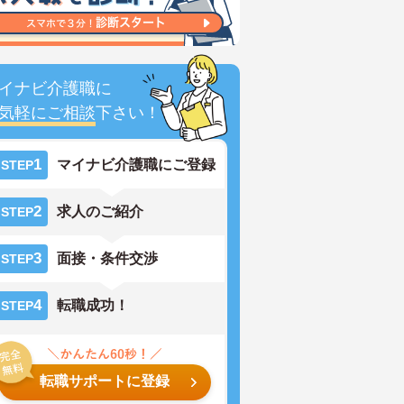
イナビ介護職に
気軽にご相談
下さい！
1
マイナビ介護職にご登録
STEP
2
求人のご紹介
STEP
3
面接・条件交渉
STEP
4
転職成功！
STEP
転職サポートに登録