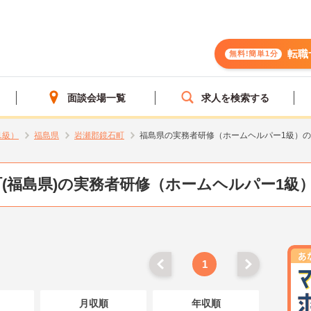
転職
無料!簡単1分
面談会場一覧
求人を検索する
1級）
福島県
岩瀬郡鏡石町
福島県の実務者研修（ホームヘルパー1級）
(福島県)の実務者研修（ホームヘルパー1級
1
月収順
年収順