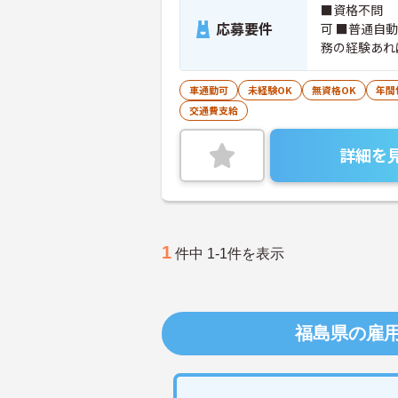
■資格不問 
応募要件
可 ■普通自
務の経験あれ
車通勤可
未経験OK
無資格OK
年間
交通費支給
詳細を
1
件中 1-1件を表示
福島県の雇