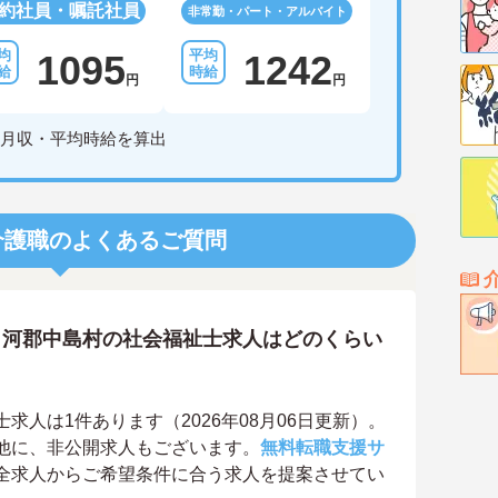
約社員・嘱託社員
非常勤・パート・アルバイト
1095
1242
円
円
月収・平均時給を算出
介護職のよくあるご質問
白河郡中島村の社会福祉士求人はどのくらい
人は1件あります（2026年08月06日更新）。
他に、非公開求人もございます。
無料転職支援サ
全求人からご希望条件に合う求人を提案させてい