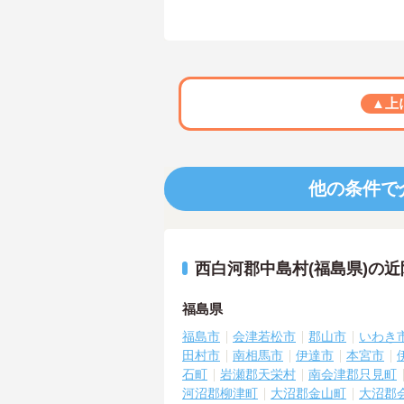
▲上
他の条件で
西白河郡中島村(福島県)の
福島県
福島市
会津若松市
郡山市
いわき
田村市
南相馬市
伊達市
本宮市
石町
岩瀬郡天栄村
南会津郡只見町
河沼郡柳津町
大沼郡金山町
大沼郡