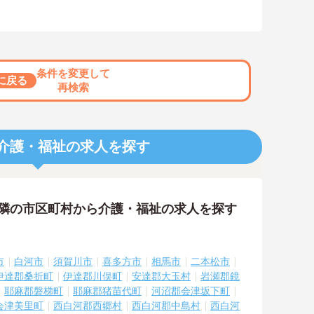
条件を変更して
に戻る
再検索
介護・福祉の求人を探す
近隣の市区町村から介護・福祉の求人を探す
市
白河市
須賀川市
喜多方市
相馬市
二本松市
伊達郡桑折町
伊達郡川俣町
安達郡大玉村
岩瀬郡鏡
耶麻郡磐梯町
耶麻郡猪苗代町
河沼郡会津坂下町
会津美里町
西白河郡西郷村
西白河郡中島村
西白河