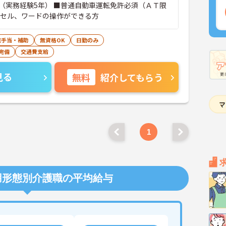
（実務経験5年） ■普通自動車運転免許必須（ＡＴ限
クセル、ワードの操作ができる方
宅手当・補助
無資格OK
日勤のみ
完備
交通費支給
見る
無料
紹介してもらう
1
用形態別介護職の平均給与