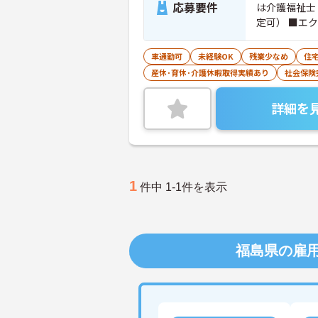
応募要件
は介護福祉士
定可） ■エ
車通勤可
未経験OK
残業少なめ
住
産休･育休･介護休暇取得実績あり
社会保険
詳細を
1
件中 1-1件を表示
福島県の雇