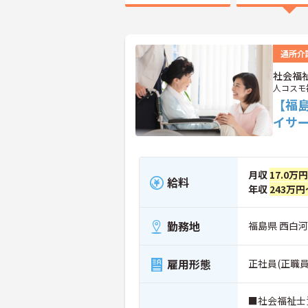
通所介
社会福
人コスモ
【福
イサ
月収
17.0万
給料
年収
243万円
勤務地
福島県 西白
雇用形態
正社員(正職員
■社会福祉士