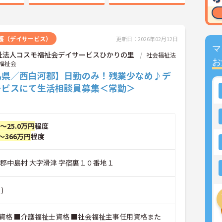
護（デイサービス）
更新日：2026年02月12日
マ
祉法人コスモ福祉会デイサービスひかりの里
社会福祉法
お
福祉会
島県／西白河郡】日勤のみ！残業少なめ♪デ
ービスにて生活相談員募集＜常勤＞
円～25.0万円
程度
～366万円
程度
河郡中島村 大字滑津 字宿裏１０番地１
)
資格 ■介護福祉士資格 ■社会福祉主事任用資格また