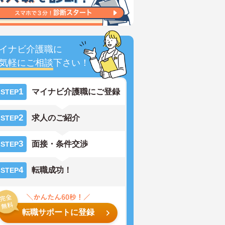
イナビ介護職に
気軽にご相談
下さい！
1
マイナビ介護職にご登録
STEP
2
求人のご紹介
STEP
3
面接・条件交渉
STEP
4
転職成功！
STEP
転職サポートに登録