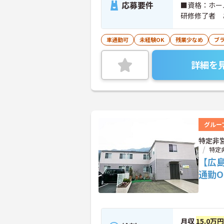
応募要件
■資格：ホ
研修修了者
可） あれば
車通勤可
未経験OK
残業少なめ
ブ
詳細を
グルー
特定非
特定
【広
通勤
月収
15.0万