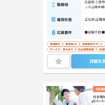
広島県 三原市
勤務地
ＪＲ山陽本線
雇用形態
正社員(正職員
応募要件
■経験不問 
車通勤可
無資格OK
資格取得サポート
ボーナス・賞与あり
社会保険完備
交通
詳細を
特別養
社会福
祉法人松