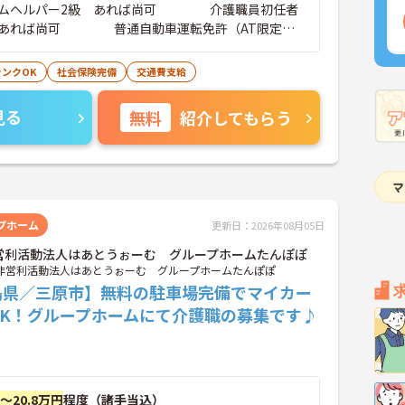
ームヘルパー2級 あれば尚可 介護職員初任者
 あれば尚可 普通自動車運転免許（AT限定
尚可
ランクOK
社会保険完備
交通費支給
見る
無料
紹介してもらう
プホーム
更新日：2026年08月05日
営利活動法人はあとうぉーむ グループホームたんぽぽ
非営利活動法人はあとうぉーむ グループホームたんぽぽ
島県／三原市】無料の駐車場完備でマイカー
OK！グループホームにて介護職の募集です♪
円～20.8万円
程度（諸手当込）