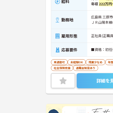
給料
年収
222万円
広島県 三原市 
勤務地
ＪＲ山陽本線
雇用形態
正社員(正職員
応募要件
■資格：初任
車通勤可
未経験OK
残業少なめ
年間
社会保険完備
退職金制度あり
詳細を