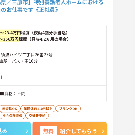
島県／三原市】特別養護老人ホームにおける
士のお仕事です《正社員》
円～23.4万円
程度（夜勤4回分手当込）
～356万円
程度（賞与4.2ヵ月の場合）
 須波ハイツ二丁目26番27号
波駅」バス・車10分
)
■経験：不問 ■資格：不問
無資格OK
年間休日110日以上
ブランクOK
社会保険完備
交通費支給
見る
無料
紹介してもらう