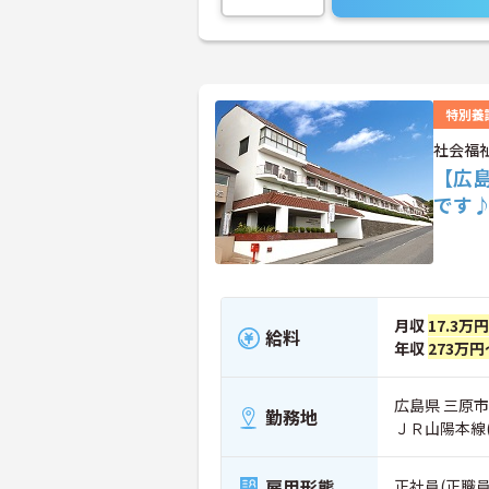
特別養
社会福
【広
です
月収
17.3万
給料
年収
273万円
広島県 三原市
勤務地
ＪＲ山陽本線
雇用形態
正社員(正職員