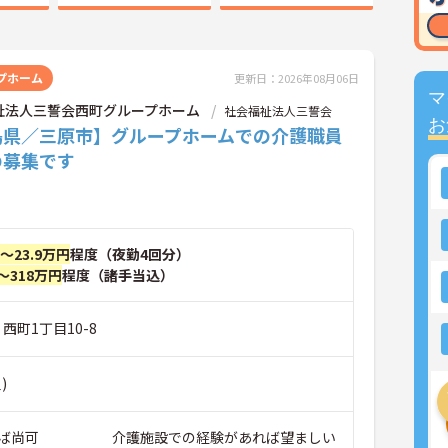
プホーム
更新日：2026年08月06日
マ
祉法人三誓会西町グループホーム
社会福祉法人三誓会
お
島県／三原市】グループホームでの介護職員
の募集です
円～23.9万円
程度（夜勤4回分）
～318万円
程度（諸手当込）
西町1丁目10-8
)
れば尚可 介護施設での経験があれば望ましい