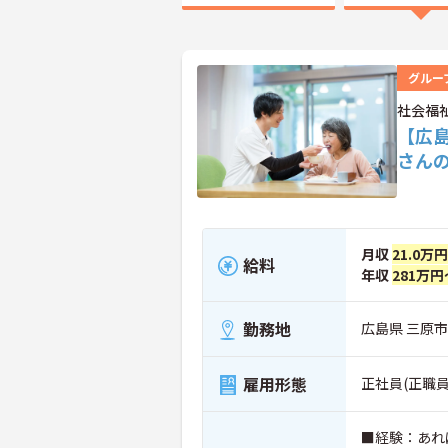
グルー
社会福
【広
さん
月収
21.0万
給料
年収
281万円
勤務地
広島県 三原市 
雇用形態
正社員(正職員
■経験：あ