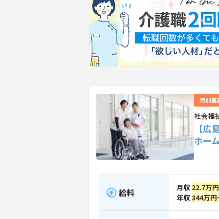
特別養
社会福
【広
ホー
月収
22.7万円
給料
年収
344万円