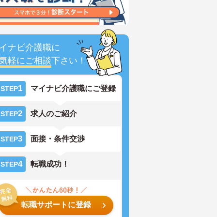
イナビ介護職に
気軽にご相談
下さい！
1
マイナビ介護職にご登録
STEP
2
求人のご紹介
STEP
3
面接・条件交渉
STEP
4
転職成功！
STEP
転職サポートに登録