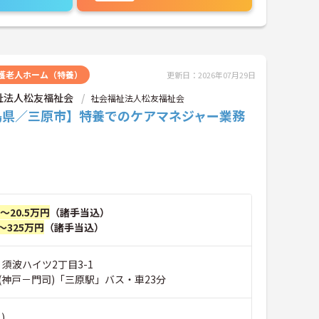
護老人ホーム（特養）
更新日：2026年07月29日
祉法人松友福祉会
社会福祉法人松友福祉会
島県／三原市】特養でのケアマネジャー業務
♪
円～20.5万円
（諸手当込）
～325万円
（諸手当込）
 須波ハイツ2丁目3-1
(神戸－門司)「三原駅」バス・車23分
)