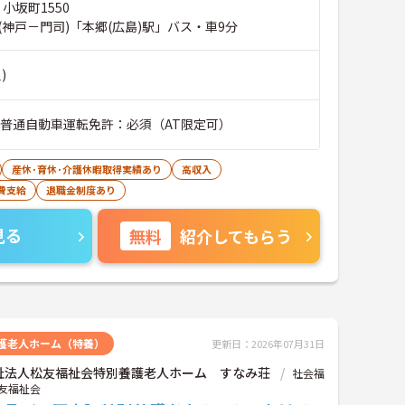
 小坂町1550
(神戸－門司)「本郷(広島)駅」バス・車9分
)
■普通自動車運転免許：必須（AT限定可）
産休･育休･介護休暇取得実績あり
高収入
費支給
退職金制度あり
見る
無料
紹介してもらう
護老人ホーム（特養）
更新日：2026年07月31日
祉法人松友福祉会特別養護老人ホーム すなみ荘
社会福
友福祉会