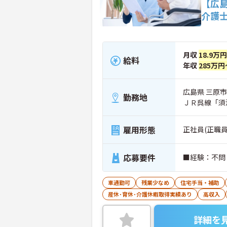
【広
介護
月収
18.9万
給料
年収
285万円
広島県 三原市
勤務地
ＪＲ呉線「須
雇用形態
正社員(正職員
応募要件
車通勤可
残業少なめ
住宅手当・補助
産休･育休･介護休暇取得実績あり
高収入
詳細を