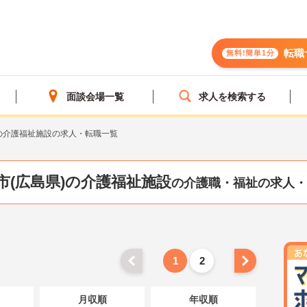
転職
無料!簡単1分
面談会場一覧
求人を検索する
の介護福祉施設の求人・転職一覧
市(広島県)の介護福祉施設
の介護職・福祉の求人・
1
2
月収順
年収順