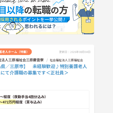
護老人ホーム（特養）
更新日：2026年08月04日
祉法人三原福祉会三原慶雲寮
社会福祉法人三原福祉会
島県／三原市】 未経験歓迎♪特別養護老人
ムにて介護職の募集です＜正社員＞
～程度（夜勤手当4回分込み）
～472万円
程度（賞与込み）