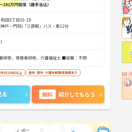
～292万円
程度（諸手当込）
和田3丁目10-19
(神戸－門司)「三原駅」バス・車12分
)
者研修、実務者研修、介護福祉士 ■経験：不問
休日110日以上
産休･育休･介護休暇取得実績あり
見る
無料
紹介してもらう