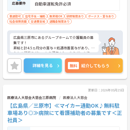
応募要件
自動車運転免許必須
車通勤可
住宅手当・補助
無資格OK
研修制度あり
ボーナス・賞与あり
社会保険完備
交通費支給
退職金制度あり
広島県三原市にあるグループホームで介護職員の募
集です！
昇給と計4.5ヵ月分の賞与＋処遇改善賞与があり、あ
なたの頑張りがしっかり評価され、やりがいを持っ
てお仕事ができます！
また、社会保険完備で住宅手当や家族手当もあり、
詳細を見る
無料
紹介してもらう
安心して長期で働きやすい環境が整っています♪
ご興味ある方は面接ポイントをお伝えしますので、
お気軽にご連絡ください。
更新日：2026年05月25日
医療法人大慈会大慈会三原病院
医療法人大慈会
【広島県／三原市】≪マイカー通勤OK♪無料駐
車場あり◎≫病院にて看護補助者の募集です＜正
社員＞