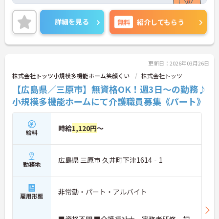
様々な介護サービスを提供しています。利用者さま
一人ひとりの生活ペースや価値観を大切にしなが
ら、丁寧なサポートを心がけています。
詳細を見る
無料
紹介してもらう
更新日：2026年03月26日
株式会社トッツ小規模多機能ホーム笑顔くい
株式会社トッツ
【広島県／三原市】無資格OK！週3日～の勤務♪
小規模多機能ホームにて介護職員募集《パート》
時給
1,120円
～
給料
広島県 三原市 久井町下津1614‐1
勤務地
非常勤・パート・アルバイト
雇用形態