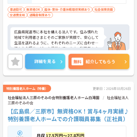
車通勤可
無資格OK
産休･育休･介護休暇取得実績あり
社会保険完備
交通費支給
退職金制度あり
広島県尾道市に本社を構える法人です。住み慣れた
地域で利用者さまとそのご家族が笑顔で、安心して
生活を送れるように、それぞれのニーズに合わせた
様々な介護サービスを提供しています。利用者さま
一人ひとりの生活ペースや価値観を大切にしなが
ら、丁寧なサポートを心がけています。
詳細を見る
無料
紹介してもらう
特別養護老人ホーム（特養）
更新日：2026年03月26日
社会福祉法人三原のぞみの会特別養護老人ホーム白滝園
社会福祉法人
三原のぞみの会
【広島県／三原市】無資格OK！賞与4ヶ月実績♪
特別養護老人ホームでの介護職員募集（正社員）
月収
17.5万円～27.8万円