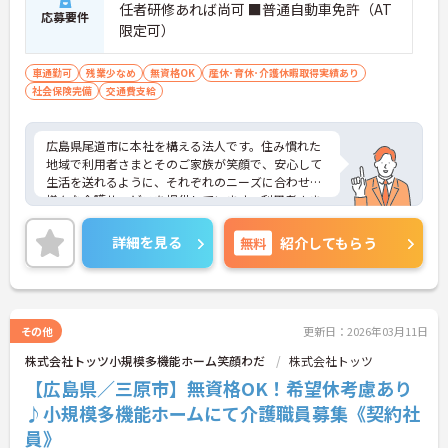
任者研修あれば尚可 ■普通自動車免許（AT
応募要件
限定可）
車通勤可
残業少なめ
無資格OK
産休･育休･介護休暇取得実績あり
社会保険完備
交通費支給
広島県尾道市に本社を構える法人です。住み慣れた
地域で利用者さまとそのご家族が笑顔で、安心して
生活を送れるように、それぞれのニーズに合わせた
様々な介護サービスを提供しています。利用者さま
一人ひとりの生活ペースや価値観を大切にしなが
ら、丁寧なサポートを心がけています。
詳細を見る
無料
紹介してもらう
その他
更新日：2026年03月11日
株式会社トッツ小規模多機能ホーム笑顔わだ
株式会社トッツ
【広島県／三原市】無資格OK！希望休考慮あり
♪小規模多機能ホームにて介護職員募集《契約社
員》