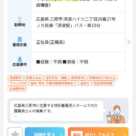
一人ひとりに向き合った介護を実践できます
の場合）
・食事や排泄などの日常生活支援を行います
・健康管理や口腔ケアを担当します
・看取り期の支援にも携われます
広島県 三原市 須波ハイツ二丁目26番27号
→ 幅広い介護経験を積みながら成長できます♪
勤務地
ＪＲ呉線「須波駅」バス・車10分
正社員(正職員)
雇用形態
■経験：不問 ■資格：不問
応募要件
車通勤可
残業少なめ
住宅手当・補助
無資格OK
年間休日110日以上
ブランクOK
産休･育休･介護休暇取得実績あり
高収入
社会保険完備
交通費支給
広島県三原市に位置する特別養護老人ホームでの介
護職員さんの募集です。
無資格・未経験の方でもエントリーして頂けます。
残業少なめなのでプライベートの時間もしっかり確
詳細を見る
無料
紹介してもらう