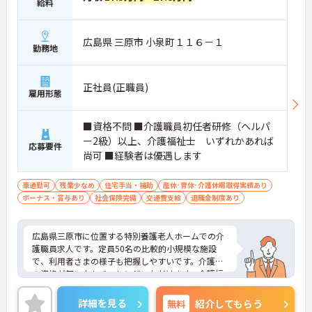
給料
広島県 三原市 小泉町１１６－１
勤務地
正社員(正職員)
雇用形態
■資格不問 ■介護職員初任者研修（ヘルパ
ー2級）以上、介護福祉士 いずれかあれば
応募要件
尚可 ■経験者は優遇します
車通勤可
残業少なめ
住宅手当・補助
産休･育休･介護休暇取得実績あり
ボーナス・賞与あり
社会保険完備
交通費支給
退職金制度あり
広島県三原市に位置する特別養護老人ホームでの介
護職員求人です。定員50名の比較的小規模な施設
で、利用者さまの様子も把握しやすいです。介護系
の資格が無い方もチャレンジいただけます。介護福
祉士資格保持者には資格手当の支給あり♪賞与4ヶ
月の支給実績もあり、モチベーションにもつながり
詳細を見る
無料
紹介してもらう
ます。ご興味のある方には、面接対策ポイントな