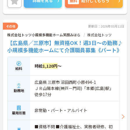
詳細を見る
無料
紹介してもらう
その他
更新日：2026年03月11日
株式会社トッツ小規模多機能ホーム笑顔みはら
株式会社トッツ
【広島県／三原市】無資格OK！週3日～の勤務♪
小規模多機能ホームにて介護職員募集《パート》
時給
1,120円
～
給料
広島県 三原市 沼田西町小原494-1
ＪＲ山陽本線(神戸－門司)「本郷(広島)駅」
勤務地
徒歩17分
非常勤・パート・アルバイト
雇用形態
■資格不問 ■介護福祉士、実務者研修、初