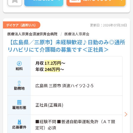
保出来ます。
ご興味のある方には、面接対策ポイントなど、さら
に詳細をお話しいたしますので、お気軽にご相談く
デイケア（通所リハ）
更新日：2026年07月28日
ださい。
医療法人宗斉会須波宗斉会病院
医療法人宗斉会
【広島県／三原市】未経験歓迎♪日勤のみ◎通所
リハビリにて介護職の募集です＜正社員＞
月収
17.2万円
～
給料
年収
246万円
～
広島県 三原市 須波ハイツ2-2-5
勤務地
正社員(正職員)
雇用形態
■経験不問 ■普通自動車運転免許（ＡＴ限
応募要件
定可）必須