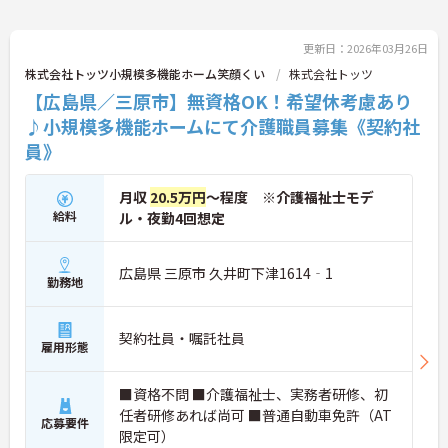
更新日：2026年03月26日
株式会社トッツ小規模多機能ホーム笑顔くい
株式会社トッツ
【広島県／三原市】無資格OK！希望休考慮あり
♪小規模多機能ホームにて介護職員募集《契約社
員》
月収
20.5万円
～程度 ※介護福祉士モデ
給料
ル・夜勤4回想定
広島県 三原市 久井町下津1614‐1
勤務地
契約社員・嘱託社員
雇用形態
■資格不問 ■介護福祉士、実務者研修、初
任者研修あれば尚可 ■普通自動車免許（AT
応募要件
限定可）