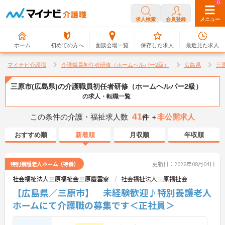
0
0
求人検索
会員登録
メニュー
ホーム
初めての方へ
面談会場一覧
保存した求人
最近見た求人
マイナビ介護職
介護職員初任者研修（ホームヘルパー2級）
広島県
三
三原市(広島県)の介護職員初任者研修（ホームヘルパー2級）
の求人・転職一覧
41
この条件の介護・福祉求人数
非公開求人
件 ＋
おすすめ順
新着順
月収順
年収順
特別養護老人ホーム（特養）
更新日：2026年08月04日
社会福祉法人三原福祉会三原慶雲寮
社会福祉法人三原福祉会
【広島県／三原市】 未経験歓迎♪特別養護老人
ホームにて介護職の募集です＜正社員＞