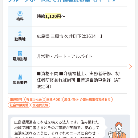
時給
1,120円
～
給料
広島県 三原市 久井町下津1614‐1
勤務地
非常勤・パート・アルバイト
雇用形態
■資格不問 ■介護福祉士、実務者研修、初
任者研修あれば尚可 ■普通自動車免許（AT
応募要件
限定可）
車通勤可
残業少なめ
無資格OK
産休･育休･介護休暇取得実績あり
社会保険完備
交通費支給
広島県尾道市に本社を構える法人です。住み慣れた
地域で利用者さまとそのご家族が笑顔で、安心して
生活を送れるように、それぞれのニーズに合わせた