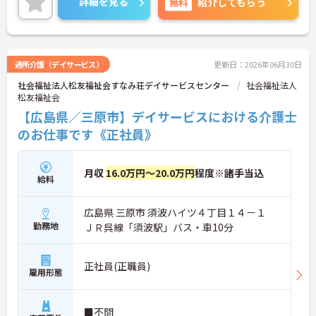
詳細を見る
無料
紹介してもらう
に詳細をお話しいたしますので、お気軽にご相談く
ださい。
通所介護（デイサービス）
更新日：2026年06月30日
社会福祉法人松友福祉会すなみ荘デイサービスセンター
社会福祉法人
松友福祉会
【広島県／三原市】デイサービスにおける介護士
のお仕事です《正社員》
月収
16.0万円～20.0万円
程度※諸手当込
給料
広島県 三原市 須波ハイツ４丁目１４－１
勤務地
ＪＲ呉線「須波駅」バス・車10分
正社員(正職員)
雇用形態
■不問