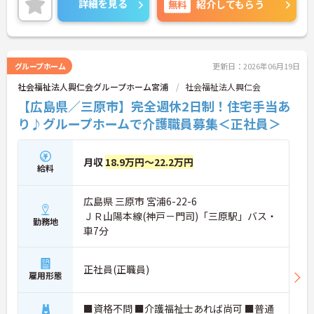
詳細を見る
無料
紹介してもらう
募可能ですので、ご興味ある方には、面接対策ポイ
ントなど、さらに詳細をお話しいたしますのでお気
軽にご相談ください。
グループホーム
更新日：2026年06月19日
社会福祉法人興仁会グループホーム宮浦
社会福祉法人興仁会
【広島県／三原市】完全週休2日制！住宅手当あ
り♪グループホームで介護職員募集＜正社員＞
月収
18.9万円～22.2万円
給料
広島県 三原市 宮浦6-22-6
ＪＲ山陽本線(神戸－門司)「三原駅」バス・
勤務地
車7分
正社員(正職員)
雇用形態
■資格不問 ■介護福祉士あれば尚可 ■普通