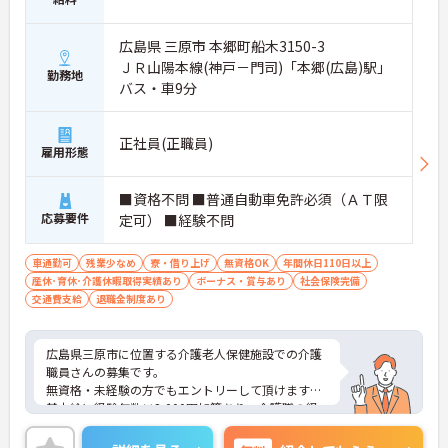
介護のお仕事に挑戦しやすい求人です
広島県 三原市 本郷町船木3150-3
・経験不問です
・学歴不問です
ＪＲ山陽本線(神戸－門司)「本郷(広島)駅」
勤務地
・介護業務全般を担当できます
バス・車9分
→ 介護分野で新たなキャリア形成を目指せます♪
正社員(正職員)
雇用形態
■ 福利厚生が充実した職場
安心して長く勤務しやすい環境です
■資格不問 ■普通自動車免許必須（ＡＴ限
・賞与計2.80ヶ月の過去実績があります
応募要件
定可） ■経験不問
・託児所を利用できます
・住宅手当や扶養手当があります
→ ライフステージに合わせて働き続けやすい職場で
車通勤可
残業少なめ
寮・借り上げ
無資格OK
年間休日110日以上
す♪
産休･育休･介護休暇取得実績あり
ボーナス・賞与あり
社会保険完備
交通費支給
退職金制度あり
広島県三原市に位置する介護老人保健施設での介護
職員さんの募集です。
無資格・未経験の方でもエントリーして頂けます。
基本給に経験年数×2,000円加算あり。介護職の経
験が長い方にもおすすめです。
ご興味のある方には、面接対策ポイントなど、さら