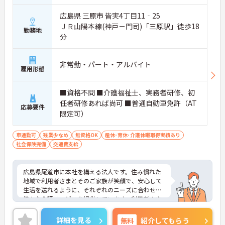
広島県 三原市 皆実4丁目11‐25
ＪＲ山陽本線(神戸－門司)「三原駅」徒歩18
勤務地
分
非常勤・パート・アルバイト
雇用形態
■資格不問 ■介護福祉士、実務者研修、初
任者研修あれば尚可 ■普通自動車免許（AT
応募要件
限定可）
車通勤可
残業少なめ
無資格OK
産休･育休･介護休暇取得実績あり
社会保険完備
交通費支給
広島県尾道市に本社を構える法人です。住み慣れた
地域で利用者さまとそのご家族が笑顔で、安心して
生活を送れるように、それぞれのニーズに合わせた
様々な介護サービスを提供しています。利用者さま
一人ひとりの生活ペースや価値観を大切にしなが
ら、丁寧なサポートを心がけています。
詳細を見る
無料
紹介してもらう