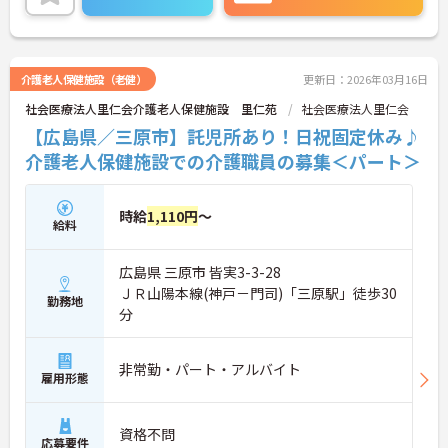
介護老人保健施設（老健）
更新日：2026年03月16日
社会医療法人里仁会介護老人保健施設 里仁苑
社会医療法人里仁会
【広島県／三原市】託児所あり！日祝固定休み♪
介護老人保健施設での介護職員の募集＜パート＞
時給
1,110円
～
給料
広島県 三原市 皆実3-3-28
ＪＲ山陽本線(神戸－門司)「三原駅」徒歩30
勤務地
分
非常勤・パート・アルバイト
雇用形態
資格不問
応募要件