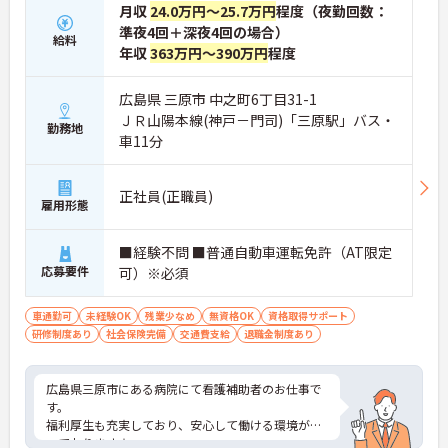
月収
24.0万円～25.7万円
程度（夜勤回数：
準夜4回＋深夜4回の場合）
給料
年収
363万円～390万円
程度
広島県 三原市 中之町6丁目31-1
ＪＲ山陽本線(神戸－門司)「三原駅」バス・
勤務地
車11分
正社員(正職員)
雇用形態
■経験不問 ■普通自動車運転免許（AT限定
応募要件
可）※必須
車通勤可
未経験OK
残業少なめ
無資格OK
資格取得サポート
研修制度あり
社会保険完備
交通費支給
退職金制度あり
広島県三原市にある病院にて看護補助者のお仕事で
す。
福利厚生も充実しており、安心して働ける環境が整
っております☆