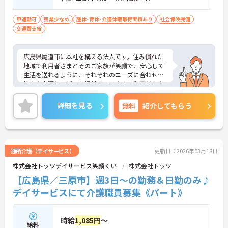
車通勤可
残業少なめ
産休･育休･介護休暇取得実績あり
社会保険完備
交通費支給
広島県尾道市に本社を構える法人です。住み慣れた
地域で利用者さまとそのご家族が笑顔で、安心して
生活を送れるように、それぞれのニーズに合わせた
様々な介護サービスを提供しています。利用者さま
一人ひとりの生活ペースや価値観を大切にしなが
ら、丁寧なサポートを心がけています。
詳細を見る
無料
紹介してもらう
通所介護（デイサービス）
更新日：2026年03月18日
株式会社トッツデイサービス笑顔くい
株式会社トッツ
【広島県／三原市】週3日～の勤務＆日勤のみ♪
デイサービスにて介護職員募集《パート》
時給
1,085円
～
給料