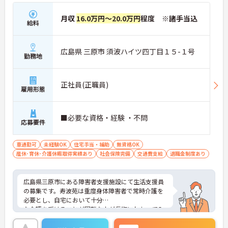
月収
16.0万円～20.0万円
程度 ※諸手当込
給料
広島県 三原市 須波ハイツ四丁目１５-１号
勤務地
正社員(正職員)
雇用形態
■必要な資格・経験 ・不問
応募要件
車通勤可
未経験OK
住宅手当・補助
無資格OK
産休･育休･介護休暇取得実績あり
社会保険完備
交通費支給
退職金制度あり
広島県三原市にある障害者支援施設にて生活支援員
の募集です。寿波苑は重度身体障害者で常時介護を
必要とし、自宅において十分
な介護を受けることが困難な人が長期にわたって入
所し、治療と
養護を行う施設です。無資格・未経験の方でもご応