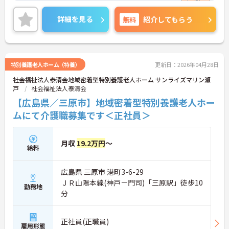
ご興味ある方には、面接対策ポイントなど、さらに
詳細をお話しいたしますのでお気軽にご相談くださ
詳細を見る
無料
紹介してもらう
い。
特別養護老人ホーム（特養）
更新日：2026年04月28日
社会福祉法人泰清会地域密着型特別養護老人ホーム サンライズマリン瀬
戸
社会福祉法人泰清会
【広島県／三原市】地域密着型特別養護老人ホー
ムにて介護職募集です＜正社員＞
月収
19.2万円
～
給料
広島県 三原市 港町3-6-29
ＪＲ山陽本線(神戸－門司)「三原駅」徒歩10
勤務地
分
正社員(正職員)
雇用形態