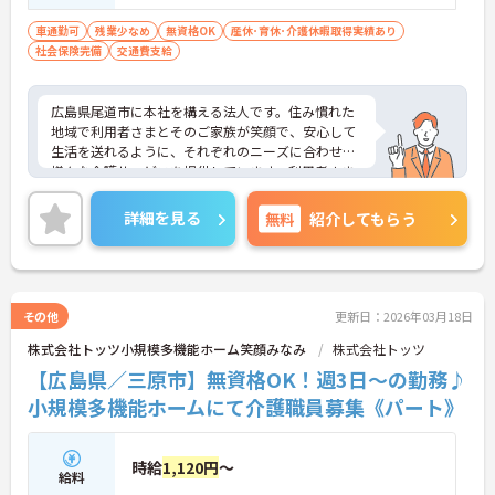
車通勤可
残業少なめ
無資格OK
産休･育休･介護休暇取得実績あり
社会保険完備
交通費支給
広島県尾道市に本社を構える法人です。住み慣れた
地域で利用者さまとそのご家族が笑顔で、安心して
生活を送れるように、それぞれのニーズに合わせた
様々な介護サービスを提供しています。利用者さま
一人ひとりの生活ペースや価値観を大切にしなが
ら、丁寧なサポートを心がけています。
詳細を見る
無料
紹介してもらう
その他
更新日：2026年03月18日
株式会社トッツ小規模多機能ホーム笑顔みなみ
株式会社トッツ
【広島県／三原市】無資格OK！週3日～の勤務♪
小規模多機能ホームにて介護職員募集《パート》
時給
1,120円
～
給料