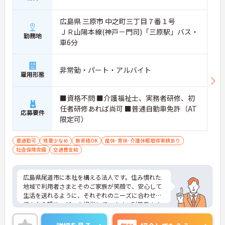
広島県 三原市 中之町三丁目７番１号
ＪＲ山陽本線(神戸－門司)「三原駅」バス・
勤務地
車6分
非常勤・パート・アルバイト
雇用形態
■資格不問 ■介護福祉士、実務者研修、初
任者研修あれば尚可 ■普通自動車免許（AT
応募要件
限定可）
車通勤可
残業少なめ
無資格OK
産休･育休･介護休暇取得実績あり
社会保険完備
交通費支給
広島県尾道市に本社を構える法人です。住み慣れた
地域で利用者さまとそのご家族が笑顔で、安心して
生活を送れるように、それぞれのニーズに合わせた
様々な介護サービスを提供しています。利用者さま
一人ひとりの生活ペースや価値観を大切にしなが
ら、丁寧なサポートを心がけています。