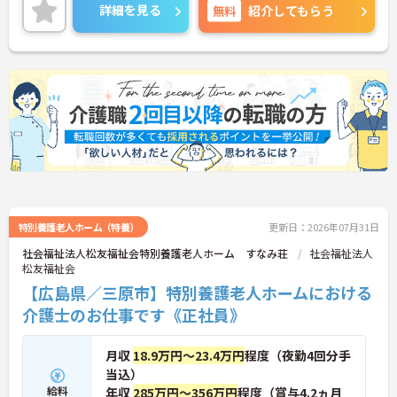
賞与3.9ヶ月の過去実績や就職支援金制度、各種手当
詳細を見る
無料
紹介してもらう
も整っています。残業は月平均1時間と少なく、家庭
やプライベートとの両立もしやすい環境です。
■ 未経験から成長を目指せる環境
資格取得とキャリア形成を目指せる環境です
・無資格の方も応募可能です
・資格取得支援制度を利用できます
・介護関係資格取得実績があります
→ 介護未経験から専門性を高めやすい職場です♪
特別養護老人ホーム（特養）
更新日：2026年07月31日
■ 安定収入を目指せる待遇面
社会福祉法人松友福祉会特別養護老人ホーム すなみ荘
社会福祉法人
松友福祉会
各種手当や賞与で安定した収入を目指せます
【広島県／三原市】特別養護老人ホームにおける
・賞与3.9ヶ月の過去実績があります
・夜勤手当の支給があります
介護士のお仕事です《正社員》
・扶養手当や住居手当があります
→ 長期的な生活設計を立てやすい環境です♪
月収
18.9万円～23.4万円
程度（夜勤4回分手
■ 利用者様に寄り添える介護
当込）
給料
年収
285万円～356万円
程度（賞与4.2ヵ月