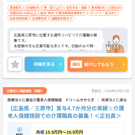
車通勤可
未経験OK
寮・借り上げ
住宅手当・補助
無資格OK
日勤のみ
年間休日110日以上
産休･育休･介護休暇取得実績あり
ボーナス・賞与あり
社会保険完備
交通費支給
退職金制度あり
広島県三原市に位置する通所リハビリで介護職の募
集です。
未経験の方も応募可能な求人です。日勤のみで時間
外労働もなく、プライベートとの両立を目指しやす
い環境です。賞与は過去実績で計2.80ヶ月分支給さ
れており、各種手当も充実しています。託児所や単
詳細を見る
無料
紹介してもらう
身用住宅も利用可能で、長く働きやすい職場です。
■ 日勤のみで働きやすい環境
介護老人保健施設（老健）
更新日：2026年07月27日
生活リズムを整えながら勤務しやすい環境です
医療法人仁康会介護老人保健施設 ドリームせせらぎ
医療法人仁康会
・勤務時間は8:30～17:00です
・時間外労働はありません
【広島県／三原市】賞与4.7か月分の実績☆介護
・年間休日113日です
老人保健施設での介護職員の募集！＜正社員＞
→ 仕事とプライベートの両立を目指せる環境です♪
月収
15.9万円～20.9万円
■ 未経験から介護を始めやすい
給料