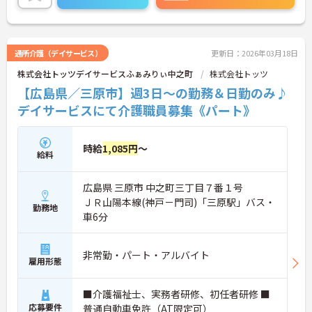
ど、さらに詳細をお話しいたしますのでお気軽にご
相談ください！
通所介護（デイサービス）
更新日：2026年03月18日
株式会社トッツデイサービスふぁみりぃ中之町
株式会社トッツ
【広島県／三原市】週3日～の勤務＆日勤のみ♪
デイサービスにて介護職員募集《パート》
時給
1,085円
～
給料
広島県 三原市 中之町三丁目７番１号
ＪＲ山陽本線(神戸－門司)「三原駅」バス・
勤務地
車6分
非常勤・パート・アルバイト
雇用形態
■介護福祉士、実務者研修、初任者研修 ■
応募要件
普通自動車免許（AT限定可）