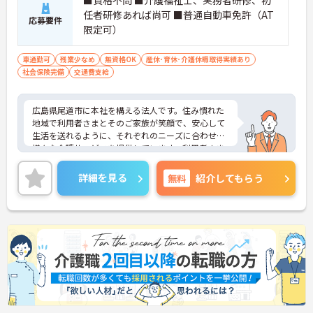
■資格不問 ■介護福祉士、実務者研修、初
任者研修あれば尚可 ■普通自動車免許（AT
応募要件
限定可）
車通勤可
残業少なめ
無資格OK
産休･育休･介護休暇取得実績あり
社会保険完備
交通費支給
広島県尾道市に本社を構える法人です。住み慣れた
地域で利用者さまとそのご家族が笑顔で、安心して
生活を送れるように、それぞれのニーズに合わせた
様々な介護サービスを提供しています。利用者さま
一人ひとりの生活ペースや価値観を大切にしなが
ら、丁寧なサポートを心がけています。
詳細を見る
無料
紹介してもらう