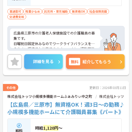
車通勤可
残業少なめ
託児所・育児補助
無資格OK
社会保険完備
交通費支給
広島県三原市の介護老人保健施設での介護職員の募
集です。
日曜祝日固定休みなのでワークライフバランスを整
えやすい環境でお仕事できます。マイカー通勤可能
なので通勤もらくらく快適♪
ご興味のある方は、面接のポイントをお伝えします
詳細を見る
無料
紹介してもらう
のでお気軽にお問い合せください。
その他
更新日：2026年03月11日
株式会社トッツ小規模多機能ホームふぁみりぃ中之町
株式会社トッツ
【広島県／三原市】無資格OK！週3日～の勤務♪
小規模多機能ホームにて介護職員募集《パート》
時給
1,120円
～
給料