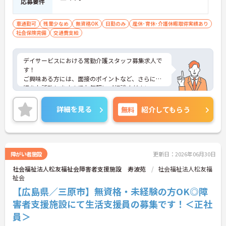
応募要件
車通勤可
残業少なめ
無資格OK
日勤のみ
産休･育休･介護休暇取得実績あり
社会保険完備
交通費支給
デイサービスにおける常勤介護スタッフ募集求人で
す！
ご興味ある方には、面接のポイントなど、さらに詳
細をお話致しますのでお気軽にご相談ください。
詳細を見る
無料
紹介してもらう
障がい者施設
更新日：2026年06月30日
社会福祉法人松友福祉会障害者支援施設 寿波苑
社会福祉法人松友福
祉会
【広島県／三原市】無資格・未経験の方OK◎障
害者支援施設にて生活支援員の募集です！＜正社
員＞