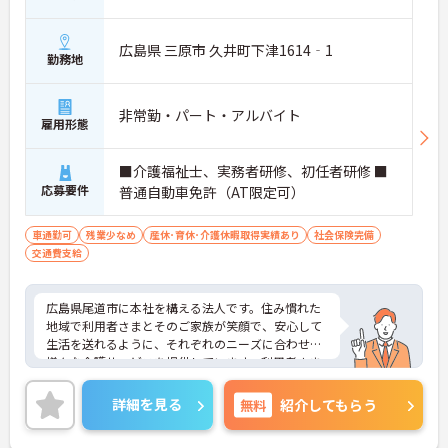
広島県 三原市 久井町下津1614‐1
勤務地
非常勤・パート・アルバイト
雇用形態
■介護福祉士、実務者研修、初任者研修 ■
応募要件
普通自動車免許（AT限定可）
車通勤可
残業少なめ
産休･育休･介護休暇取得実績あり
社会保険完備
交通費支給
広島県尾道市に本社を構える法人です。住み慣れた
地域で利用者さまとそのご家族が笑顔で、安心して
生活を送れるように、それぞれのニーズに合わせた
様々な介護サービスを提供しています。利用者さま
一人ひとりの生活ペースや価値観を大切にしなが
ら、丁寧なサポートを心がけています。
詳細を見る
無料
紹介してもらう