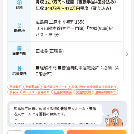
月収
22.7万円
～程度（夜勤手当4回分込み）
給料
年収
344万円～472万円
程度（賞与込み）
広島県 三原市 小坂町1550
ＪＲ山陽本線(神戸－門司)「本郷(広島)駅」
勤務地
バス・車9分
正社員(正職員)
雇用形態
■経験不問 ■普通自動車運転免許：必須（A
応募要件
T限定可）
車通勤可
無資格OK
資格取得サポート
産休･育休･介護休暇取得実績あり
高収入
ボーナス・賞与あり
社会保険完備
交通費支給
退職金制度あり
広島県三原市に位置する特別養護老人ホーム・養護
老人ホームで介護職の募集です。
未経験の方や無資格の方も応募可能で、資格取得支
援制度を活用しながらスキルアップを目指せます。