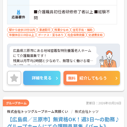
■介護職員初任者研修修了者以上 ■経験不
応募要件
問
駅から徒歩10分以内
車通勤可
残業少なめ
住宅手当・補助
年間休日110日以上
ボーナス・賞与あり
社会保険完備
交通費支給
広島県三原市にある地域密着型特別養護老人ホーム
にて介護職募集です！
残業は月平均2時間と少なめで、無理なく働ける環
境が整っています☆
定年65歳のため、腰を据えて長く勤務できる点も魅
力です◎
詳細を見る
無料
紹介してもらう
ご興味のある方には、面接対策ポイントなど、さら
に詳細をご案内しますのでお気軽にご相談くださ
い！
グループホーム
更新日：2026年03月26日
株式会社トッツグループホーム笑顔くい
株式会社トッツ
【広島県／三原市】無資格OK！週3日～の勤務♪
グループホームにて介護職員募集《パート》