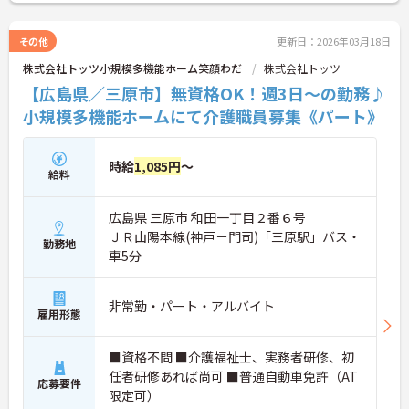
その他
更新日：2026年03月18日
株式会社トッツ小規模多機能ホーム笑顔わだ
株式会社トッツ
【広島県／三原市】無資格OK！週3日～の勤務♪
小規模多機能ホームにて介護職員募集《パート》
時給
1,085円
～
給料
広島県 三原市 和田一丁目２番６号
ＪＲ山陽本線(神戸－門司)「三原駅」バス・
勤務地
車5分
非常勤・パート・アルバイト
雇用形態
■資格不問 ■介護福祉士、実務者研修、初
任者研修あれば尚可 ■普通自動車免許（AT
応募要件
限定可）