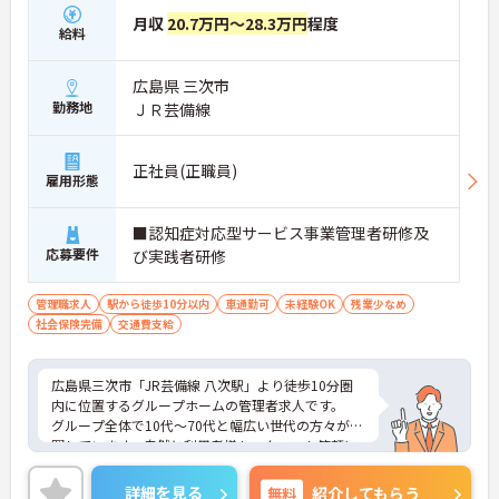
月収
20.7万円～28.3万円
程度
給料
広島県 三次市
勤務地
ＪＲ芸備線
正社員(正職員)
雇用形態
■認知症対応型サービス事業管理者研修及
応募要件
び実践者研修
管理職求人
駅から徒歩10分以内
車通勤可
未経験OK
残業少なめ
社会保険完備
交通費支給
広島県三次市「JR芸備線 八次駅」より徒歩10分圏
内に位置するグループホームの管理者求人です。
グループ全体で10代～70代と幅広い世代の方々が活
躍しています。自然と利用者様もスタッフも笑顔に
なれる環境となっております。
ご興味がある方には、面接対策ポイントなど、さら
詳細を見る
無料
紹介してもらう