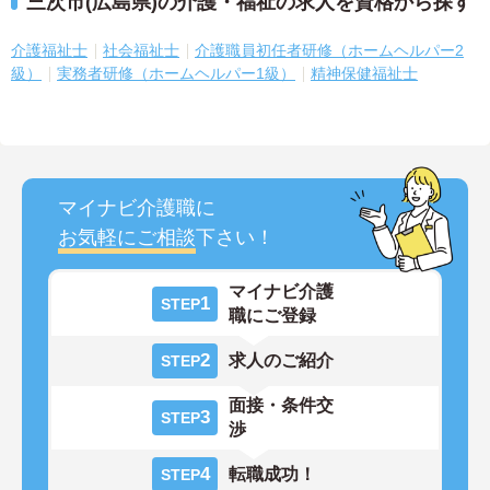
三次市(広島県)の介護・福祉の求人を資格から探す
介護福祉士
社会福祉士
介護職員初任者研修（ホームヘルパー2
級）
実務者研修（ホームヘルパー1級）
精神保健福祉士
マイナビ介護職に
お気軽にご相談
下さい！
マイナビ介護
1
STEP
職にご登録
2
求人のご紹介
STEP
面接・条件交
3
STEP
渉
4
転職成功！
STEP