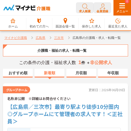
0
0
求人検索
会員登録
メニュー
ホーム
初めての方へ
面談会場一覧
保存した求人
最近見た求人
マイナビ介護職
広島県
三次市
広島県の介護職・求人・転職一覧
介護職・福祉の求人・転職一覧
1
この条件の介護・福祉求人数
非公開求人
件 ＋
おすすめ順
新着順
月収順
年収順
グループホーム
更新日：2026年06月09日
名称非公開 ※詳細はお問合せください
【広島県／三次市】最寄り駅より徒歩10分圏内
◎グループホームにて管理者の求人です！＜正社
員＞