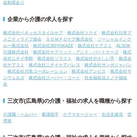
金制度あり
企業から介護の求人を探す
株式会社ベネッセスタイルケア
株式会社ツクイ
株式会社日本ア
メニティライフ協会
ＳＯＭＰＯケア株式会社
ソーシャルインク
ルー株式会社
株式会社SOYOKAZE
株式会社ケア２１
ALSOK
介護株式会社
株式会社ケアリッツ・アンド・パートナーズ
株式
会社ニチイ学館
株式会社ソラスト
株式会社やさしい手
株式会
社ケア２１
株式会社ニチイケアパレス
株式会社サンガジャパン
株式会社川島コーポレーション
株式会社アンビス
株式会社サ
ンウェルズ
株式会社スーパー・コート
社会福祉法人ノテ福祉
会
三次市(広島県)の介護・福祉の求人を職種から探す
介護職・ヘルパー
看護助手
ケアマネージャー
生活支援員
管
理者