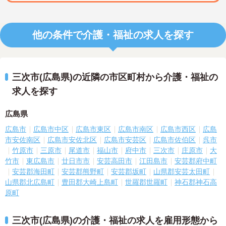
他の条件で介護・福祉の求人を探す
三次市(広島県)の近隣の市区町村から介護・福祉の
求人を探す
広島県
広島市
広島市中区
広島市東区
広島市南区
広島市西区
広島
市安佐南区
広島市安佐北区
広島市安芸区
広島市佐伯区
呉市
竹原市
三原市
尾道市
福山市
府中市
三次市
庄原市
大
竹市
東広島市
廿日市市
安芸高田市
江田島市
安芸郡府中町
安芸郡海田町
安芸郡熊野町
安芸郡坂町
山県郡安芸太田町
山県郡北広島町
豊田郡大崎上島町
世羅郡世羅町
神石郡神石高
原町
三次市(広島県)の介護・福祉の求人を雇用形態から