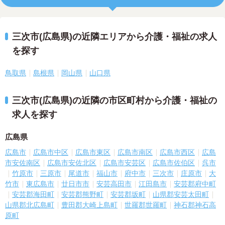
三次市(広島県)の近隣エリアから介護・福祉の求人
を探す
鳥取県
島根県
岡山県
山口県
三次市(広島県)の近隣の市区町村から介護・福祉の
求人を探す
広島県
広島市
広島市中区
広島市東区
広島市南区
広島市西区
広島
市安佐南区
広島市安佐北区
広島市安芸区
広島市佐伯区
呉市
竹原市
三原市
尾道市
福山市
府中市
三次市
庄原市
大
竹市
東広島市
廿日市市
安芸高田市
江田島市
安芸郡府中町
安芸郡海田町
安芸郡熊野町
安芸郡坂町
山県郡安芸太田町
山県郡北広島町
豊田郡大崎上島町
世羅郡世羅町
神石郡神石高
原町