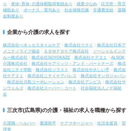
り
産休･育休･介護休暇取得実績あり
残業少なめ
託児所・育児
補助あり
ボーナス・賞与あり
社会保険完備
交通費支給
退職
金制度あり
企業から介護の求人を探す
株式会社ベネッセスタイルケア
株式会社ツクイ
株式会社日本ア
メニティライフ協会
ＳＯＭＰＯケア株式会社
ソーシャルインク
ルー株式会社
株式会社SOYOKAZE
株式会社ケア２１
ALSOK
介護株式会社
株式会社ケアリッツ・アンド・パートナーズ
株式
会社ニチイ学館
株式会社ソラスト
株式会社やさしい手
株式会
社ケア２１
株式会社ニチイケアパレス
株式会社サンガジャパン
株式会社川島コーポレーション
株式会社アンビス
株式会社サ
ンウェルズ
株式会社スーパー・コート
社会福祉法人ノテ福祉
会
三次市(広島県)の介護・福祉の求人を職種から探す
介護職・ヘルパー
看護助手
ケアマネージャー
生活支援員
管
理者