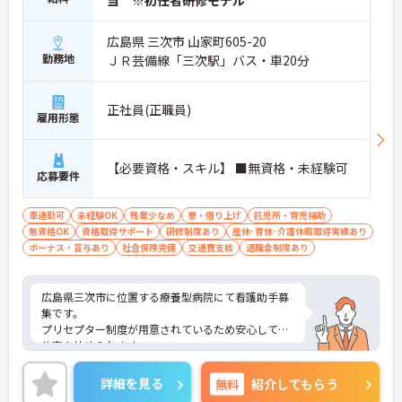
当 ※初任者研修モデル
広島県 三次市 山家町605-20
勤務地
ＪＲ芸備線「三次駅」バス・車20分
正社員(正職員)
雇用形態
【必要資格・スキル】 ■無資格・未経験可
応募要件
車通勤可
未経験OK
残業少なめ
寮・借り上げ
託児所・育児補助
無資格OK
資格取得サポート
研修制度あり
産休･育休･介護休暇取得実績あり
ボーナス・賞与あり
社会保険完備
交通費支給
退職金制度あり
広島県三次市に位置する療養型病院にて看護助手募
集です。
プリセプター制度が用意されているため安心してお
仕事を始められます。
また、単身寮や託児所など福利厚生制度も充実して
おり、ライフステージが変わっても働き続けやすい
詳細を見る
無料
紹介してもらう
職場です。