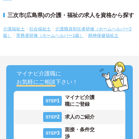
三次市(広島県)の介護・福祉の求人を資格から探す
介護福祉士
社会福祉士
介護職員初任者研修（ホームヘルパー2
級）
実務者研修（ホームヘルパー1級）
精神保健福祉士
マイナビ介護職に
お気軽にご相談
下さい！
マイナビ介護
1
STEP
職にご登録
2
求人のご紹介
STEP
面接・条件交
3
STEP
渉