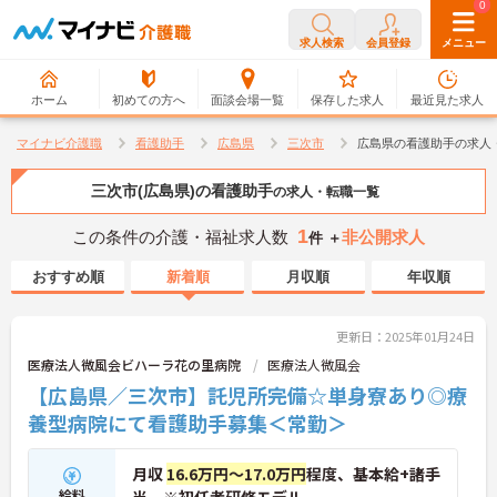
0
0
求人検索
会員登録
メニュー
ホーム
初めての方へ
面談会場一覧
保存した求人
最近見た求人
マイナビ介護職
看護助手
広島県
三次市
広島県の看護助手の求人
三次市(広島県)の看護助手
の求人・転職一覧
1
この条件の介護・福祉求人数
非公開求人
件 ＋
おすすめ順
新着順
月収順
年収順
更新日：2025年01月24日
医療法人微風会ビハーラ花の里病院
医療法人微風会
【広島県／三次市】託児所完備☆単身寮あり◎療
養型病院にて看護助手募集＜常勤＞
月収
16.6万円～17.0万円
程度、基本給+諸手
給料