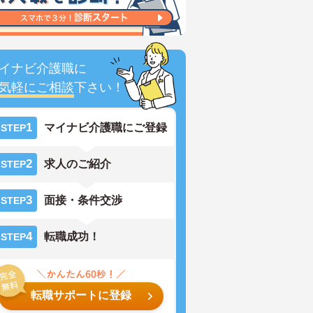
イナビ介護職に
気軽にご相談
下さい！
1
マイナビ介護職にご登録
STEP
2
求人のご紹介
STEP
3
面接・条件交渉
STEP
4
転職成功！
STEP
転職サポートに登録