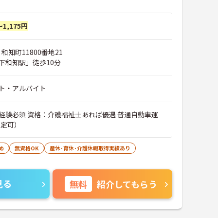
～1,175円
和知町11800番地21
下和知駅」徒歩10分
ト・アルバイト
経験必須 資格：介護福祉士あれば優遇 普通自動車運
AT限定可）
め
無資格OK
産休･育休･介護休暇取得実績あり
見る
無料
紹介してもらう