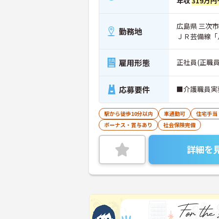
年収
319万円
広島県 三次市 
勤務地
ＪＲ芸備線「
雇用形態
正社員(正職員
応募要件
■介護職員実
駅から徒歩10分以内
車通勤可
住宅手当
ボーナス・賞与あり
社会保険完備
詳細を