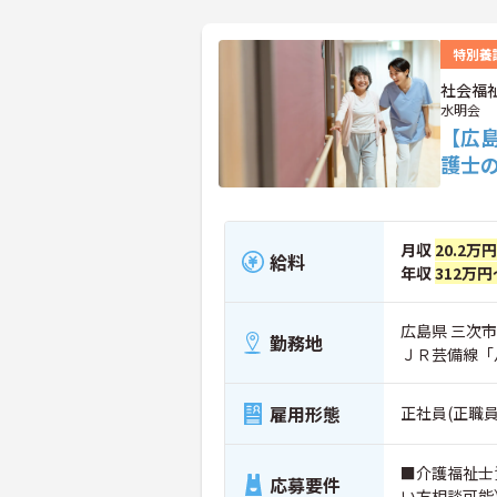
特別養
社会福
水明会
【広
護士
月収
20.2万
給料
年収
312万円
広島県 三次市
勤務地
ＪＲ芸備線「
雇用形態
正社員(正職員
■介護福祉士
応募要件
い方相談可能