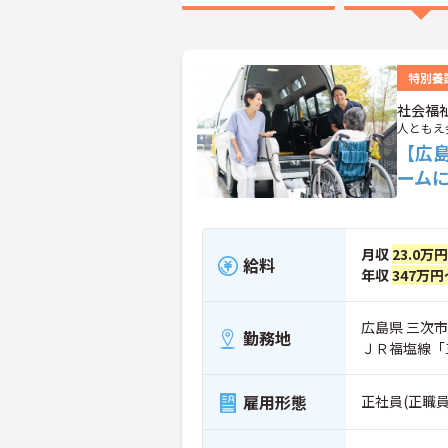
特別養
社会福
人ともえ
【広
ーム
月収
23.0万
給料
年収
347万円
広島県 三次市 
勤務地
ＪＲ福塩線「
雇用形態
正社員(正職員