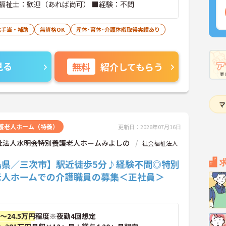
福祉士：歓迎（あれば尚可） ■経験：不問
宅手当・補助
無資格OK
産休･育休･介護休暇取得実績あり
見る
無料
紹介してもらう
護老人ホーム（特養）
更新日：2026年07月16日
祉法人水明会特別養護老人ホームみよしの
社会福祉法人
島県／三次市】駅近徒歩5分♪経験不問◎特別
老人ホームでの介護職員の募集＜正社員＞
円～24.5万円
程度※夜勤4回想定