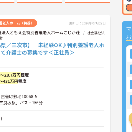
護老人ホーム（特養）
更新日：2026年07月27日
マ
祉法人ともえ会特別養護老人ホームこじか荘
社会福祉法
お
会
島県／三次市】 未経験OK♪特別養護老人ホ
にて介護士の募集です＜正社員＞
円～28.7万円
程度
～431万円
程度
吉舎町敷地10068-5
三良坂駅」バス・車6分
)