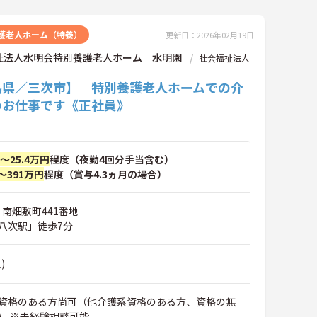
護老人ホーム（特養）
更新日：2026年02月19日
祉法人水明会特別養護老人ホーム 水明園
社会福祉法人
島県／三次市】 特別養護老人ホームでの介
のお仕事です《正社員》
円～25.4万円
程度（夜勤4回分手当含む）
～391万円
程度（賞与4.3ヵ月の場合）
 南畑敷町441番地
八次駅」徒歩7分
)
資格のある方尚可（他介護系資格のある方、資格の無
） ※未経験相談可能