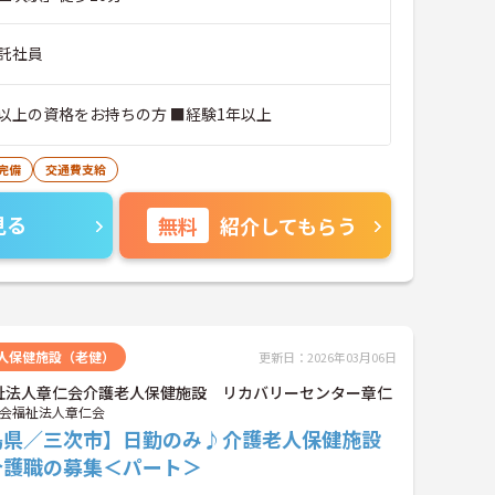
託社員
以上の資格をお持ちの方 ■経験1年以上
完備
交通費支給
見る
無料
紹介してもらう
人保健施設（老健）
更新日：2026年03月06日
祉法人章仁会介護老人保健施設 リカバリーセンター章仁
会福祉法人章仁会
島県／三次市】日勤のみ♪介護老人保健施設
介護職の募集＜パート＞