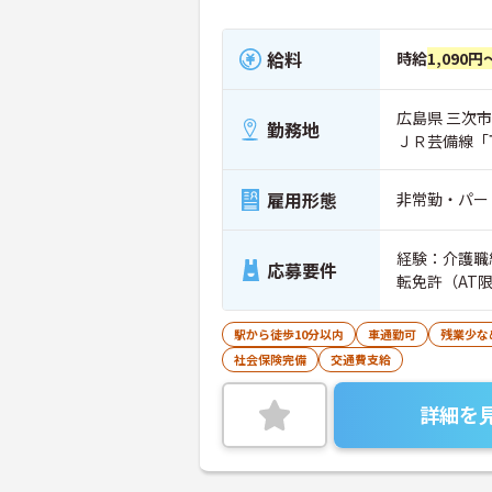
給料
時給
1,090円
広島県 三次市 
勤務地
ＪＲ芸備線「
雇用形態
非常勤・パー
経験：介護職
応募要件
転免許（
駅から徒歩10分以内
車通勤可
残業少な
社会保険完備
交通費支給
詳細を