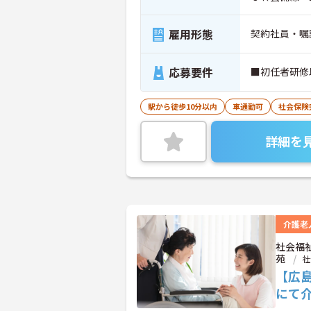
雇用形態
契約社員・嘱
応募要件
■初任者研修
駅から徒歩10分以内
車通勤可
社会保険
詳細を
介護老
社会福
苑
社
【広
にて