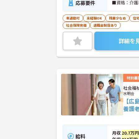
応募要件
■資格：介護
車通勤可
未経験OK
残業少なめ
住
社会保険完備
退職金制度あり
詳細を
特別養
社会福
水明会
【広
養護
月収
20.7万
給料