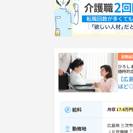
定期巡
ひろし
随時対
【広
ほど
給料
月収
17.6万円
広島県 三次市
勤務地
ＪＲ芸備線「