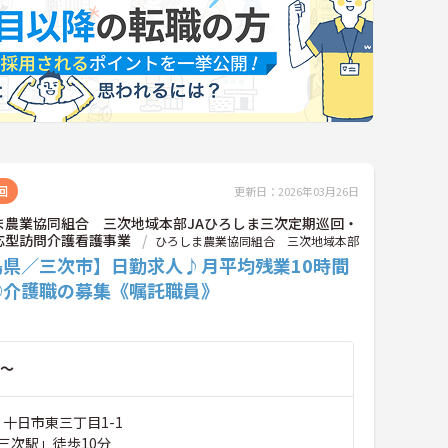
回
更新日：2026年03月26日
ま農業協同組合 三次地域本部JAひろしま三次定期巡回・
応型訪問介護看護事業
ひろしま農業協同組合 三次地域本部
島県／三次市】日勤求人♪月平均残業10時間
◎介護職の募集《嘱託職員》
～
 十日市東三丁目1-1
三次駅」徒歩10分