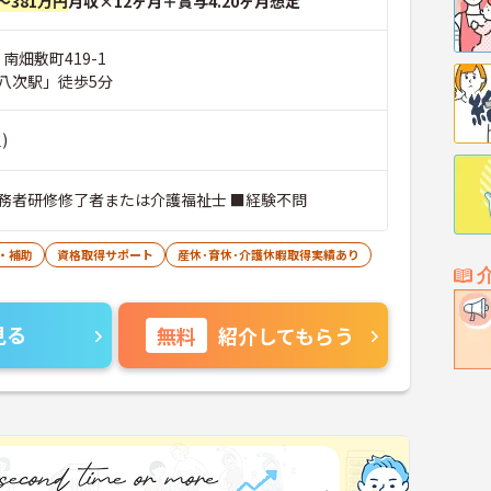
～381万円
月収×12ヶ月＋賞与4.20ヶ月想定
南畑敷町419-1
八次駅」徒歩5分
)
務者研修修了者または介護福祉士 ■経験不問
・補助
資格取得サポート
産休･育休･介護休暇取得実績あり
見る
無料
紹介してもらう