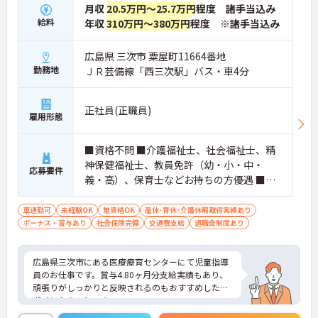
月収
20.5万円～25.7万円
程度 諸手当込み
給料
年収
310万円～380万円
程度 ※諸手当込み
広島県 三次市 粟屋町11664番地
勤務地
ＪＲ芸備線「西三次駅」バス・車4分
正社員(正職員)
雇用形態
■資格不問 ■介護福祉士、社会福祉士、精
神保健福祉士、教員免許（幼・小・中・
応募要件
義・高）、保育士などお持ちの方優遇 ■未
経験の方OK
車通勤可
未経験OK
無資格OK
産休･育休･介護休暇取得実績あり
ボーナス・賞与あり
社会保険完備
交通費支給
退職金制度あり
広島県三次市にある医療療育センターにて児童指導
員のお仕事です。賞与4.80ヶ月分支給実績もあり、
頑張りがしっかりと反映されるのもおすすめしたい
ポイントのひとつ☆
ご興味ある方には、面接対策ポイントなど、さらに