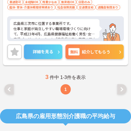
車通勤可
未経験OK
残業少なめ
無資格OK
日勤のみ
産休･育休･介護休暇取得実績あり
社会保険完備
交通費支給
退職金制度あり
広島県三次市に位置する事業所です。
仕事と家庭が両立しやすい職場環境づくりに向け
て、平成23年4月、広島県健康福祉局働く男性･女性
応援プロジェクト･チーム「広島県仕事と家庭の両立
支援企業登録制度」に登録済、仕事と家庭の両立を
支援するための環境の整備を図り、職場風土改革に
詳細を見る
無料
紹介してもらう
も取り組んでいます。
ご興味ある方には、面接対策ポイントなど、さらに
詳細をお話しいたしますのでお気軽にご相談くださ
い！
3
件中 1-3件を表示
1
広島県の雇用形態別介護職の平均給与