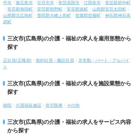
竹市
東広島市
廿日市市
安芸高田市
江田島市
安芸郡府中町
安芸郡海田町
安芸郡熊野町
安芸郡坂町
山県郡安芸太田町
山県郡北広島町
豊田郡大崎上島町
世羅郡世羅町
神石郡神石高
原町
三次市(広島県)の介護・福祉の求人を雇用形態から
探す
正社員(正職員)
契約社員・嘱託社員
非常勤・パート・アルバイ
ト
三次市(広島県)の介護・福祉の求人を施設業態から
探す
病院
介護福祉施設
在宅医療
その他
三次市(広島県)の介護・福祉の求人をサービス内容
から探す