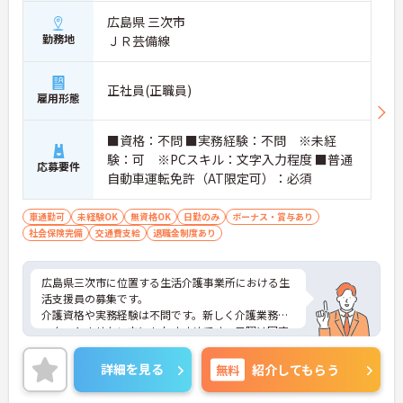
広島県 三次市
勤務地
ＪＲ芸備線
正社員(正職員)
雇用形態
■資格：不問 ■実務経験：不問 ※未経
験：可 ※PCスキル：文字入力程度 ■普通
応募要件
自動車運転免許（AT限定可）：必須
車通勤可
未経験OK
無資格OK
日勤のみ
ボーナス・賞与あり
社会保険完備
交通費支給
退職金制度あり
広島県三次市に位置する生活介護事業所における生
活支援員の募集です。
介護資格や実務経験は不問です。新しく介護業務を
スタートさせたい方にもおすすめです。日曜は固定
休なので、プライベートとのメリハリのある働き方
が可能です。
詳細を見る
無料
紹介してもらう
ご興味のある方には、面接対策ポイントなど、さら
に詳細をお話しいたしますのでお気軽にご相談くだ