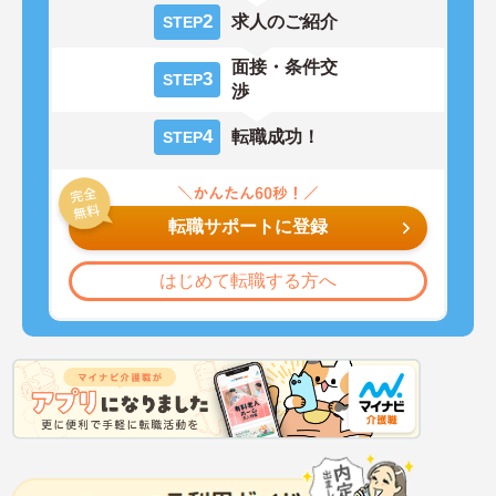
2
求人のご紹介
STEP
面接・条件交
3
STEP
渉
4
転職成功！
STEP
転職サポートに登録
はじめて転職する方へ