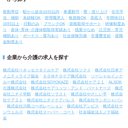
夜勤専従
駅から徒歩10分以内
車通勤可
寮・借り上げ
住宅手
当・補助
未経験OK
管理職求人
無資格OK
高収入
年間休日1
10日以上
日勤のみ
ブランクOK
資格取得サポート
研修制度あ
り
産休･育休･介護休暇取得実績あり
残業少なめ
託児所・育児
補助あり
ボーナス・賞与あり
社会保険完備
交通費支給
退職
金制度あり
企業から介護の求人を探す
株式会社ベネッセスタイルケア
株式会社ツクイ
株式会社日本ア
メニティライフ協会
ＳＯＭＰＯケア株式会社
ソーシャルインク
ルー株式会社
株式会社SOYOKAZE
株式会社ケア２１
ALSOK
介護株式会社
株式会社ケアリッツ・アンド・パートナーズ
株式
会社ニチイ学館
株式会社ソラスト
株式会社やさしい手
株式会
社ケア２１
株式会社ニチイケアパレス
株式会社サンガジャパン
株式会社川島コーポレーション
株式会社アンビス
株式会社サ
ンウェルズ
株式会社スーパー・コート
社会福祉法人ノテ福祉
会