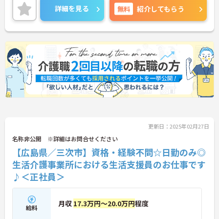
詳細をお話しいたしますのでお気軽にご相談くださ
詳細を見る
無料
紹介してもらう
い。
更新日：2025年02月27日
名称非公開 ※詳細はお問合せください
【広島県／三次市】資格・経験不問☆日勤のみ◎
生活介護事業所における生活支援員のお仕事です
♪＜正社員＞
月収
17.3万円～20.0万円
程度
給料