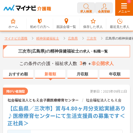
0
0
求人検索
会員登録
メニュー
ホーム
初めての方へ
面談会場一覧
保存した求人
最近見た求人
マイナビ介護職
精神保健福祉士
広島県
三次市
広島県の精神保健
三次市(広島県)の精神保健福祉士
の求人・転職一覧
3
この条件の介護・福祉求人数
非公開求人
件 ＋
おすすめ順
新着順
月収順
年収順
障がい者施設
更新日：2025年09月11日
社会福祉法人ともえ会子鹿医療療育センター
社会福祉法人ともえ会
【広島県／三次市】賞与4.80ヶ月分支給実績あり
♪医療療育センターにて生活支援員の募集です＜
正社員＞