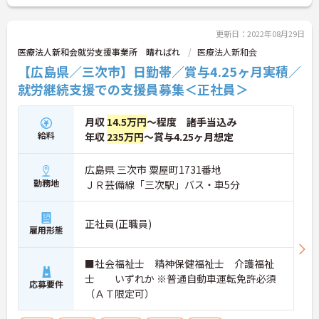
さい！
更新日：2022年08月29日
医療法人新和会就労支援事業所 晴ればれ
医療法人新和会
【広島県／三次市】日勤帯／賞与4.25ヶ月実積／
就労継続支援での支援員募集＜正社員＞
月収
14.5万円
～程度 諸手当込み
給料
年収
235万円
～賞与4.25ヶ月想定
広島県 三次市 粟屋町1731番地
勤務地
ＪＲ芸備線「三次駅」バス・車5分
正社員(正職員)
雇用形態
■社会福祉士 精神保健福祉士 介護福祉
士 いずれか ※普通自動車運転免許必須
応募要件
（ＡＴ限定可）