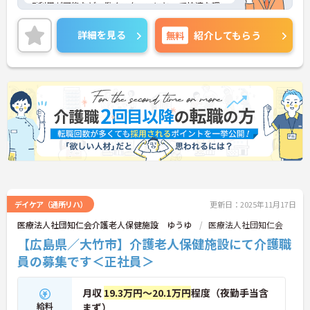
Fi利用が可能など、働くスタッフにとって快適な環
境が整っています。また、夜勤ができる方は優遇さ
れるため、しっかりと収入を確保したい方にもおす
詳細を見る
無料
紹介してもらう
すめです。
さらに、資格手当や職務手当があり、介護福祉士や
主任・副主任など役職に応じて待遇面の向上も見込
めます。資格取得支援制度もあり、スキルアップを
目指す方にも最適な環境が整っています。育児休業
取得実績もあり、ライフステージが変化しても安心
して働ける点も魅力です。
ご興味のある方には、面接対策ポイントなどさらに
詳細をお話いたしますので、お気軽にご相談くださ
い。
デイケア（通所リハ）
更新日：2025年11月17日
医療法人社団知仁会介護老人保健施設 ゆうゆ
医療法人社団知仁会
【広島県／大竹市】介護老人保健施設にて介護職
員の募集です＜正社員＞
月収
19.3万円～20.1万円
程度（夜勤手当含
給料
まず）