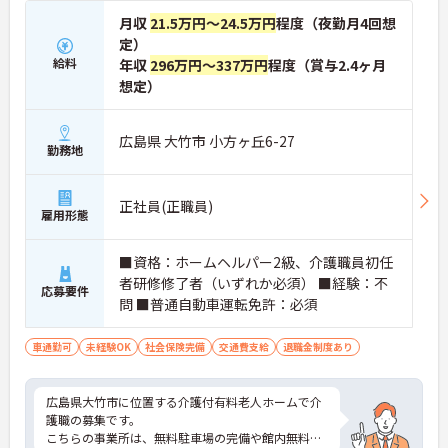
月収
21.5万円～24.5万円
程度（夜勤月4回想
定）
給料
年収
296万円～337万円
程度（賞与2.4ヶ月
想定）
広島県 大竹市 小方ヶ丘6-27
勤務地
正社員(正職員)
雇用形態
■資格：ホームヘルパー2級、介護職員初任
者研修修了者（いずれか必須） ■経験：不
応募要件
問 ■普通自動車運転免許：必須
車通勤可
未経験OK
社会保険完備
交通費支給
退職金制度あり
広島県大竹市に位置する介護付有料老人ホームで介
護職の募集です。
こちらの事業所は、無料駐車場の完備や館内無料Wi