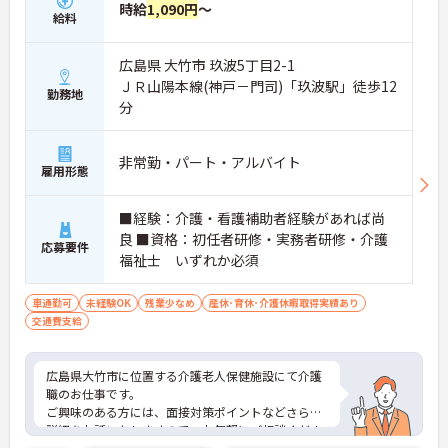
時給
1,090円
～
給料
広島県 大竹市 玖波5丁目2-1
ＪＲ山陽本線(神戸－門司)「玖波駅」徒歩12
勤務地
分
非常勤・パート・アルバイト
雇用形態
■経験：介護・看護補助者経験があれば尚
良 ■資格：初任者研修・実務者研修・介護
応募要件
福祉士 いずれか必須
車通勤可
未経験OK
残業少なめ
産休･育休･介護休暇取得実績あり
交通費支給
広島県大竹市に位置する介護老人保健施設にて介護
職のお仕事です。
ご興味のある方には、面接対策ポイントなどさらに
詳細をお話いたしますので、お気軽にご相談くださ
い。