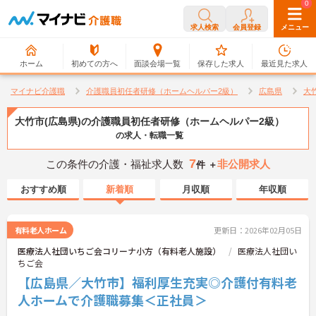
0
0
求人検索
会員登録
メニュー
ホーム
初めての方へ
面談会場一覧
保存した求人
最近見た求人
マイナビ介護職
介護職員初任者研修（ホームヘルパー2級）
広島県
大
大竹市(広島県)の介護職員初任者研修（ホームヘルパー2級）
の求人・転職一覧
7
この条件の介護・福祉求人数
非公開求人
件 ＋
おすすめ順
新着順
月収順
年収順
有料老人ホーム
更新日：2026年02月05日
医療法人社団いちご会コリーナ小方（有料老人施設）
医療法人社団い
ちご会
【広島県／大竹市】福利厚生充実◎介護付有料老
人ホームで介護職募集＜正社員＞