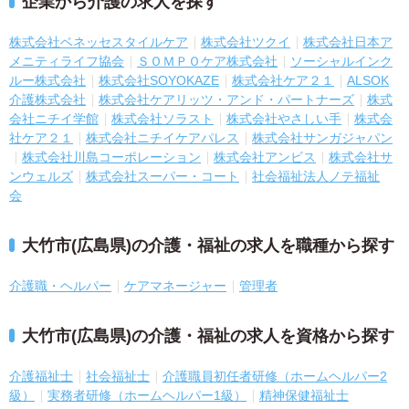
企業から介護の求人を探す
株式会社ベネッセスタイルケア
株式会社ツクイ
株式会社日本ア
メニティライフ協会
ＳＯＭＰＯケア株式会社
ソーシャルインク
ルー株式会社
株式会社SOYOKAZE
株式会社ケア２１
ALSOK
介護株式会社
株式会社ケアリッツ・アンド・パートナーズ
株式
会社ニチイ学館
株式会社ソラスト
株式会社やさしい手
株式会
社ケア２１
株式会社ニチイケアパレス
株式会社サンガジャパン
株式会社川島コーポレーション
株式会社アンビス
株式会社サ
ンウェルズ
株式会社スーパー・コート
社会福祉法人ノテ福祉
会
大竹市(広島県)の介護・福祉の求人を職種から探す
介護職・ヘルパー
ケアマネージャー
管理者
大竹市(広島県)の介護・福祉の求人を資格から探す
介護福祉士
社会福祉士
介護職員初任者研修（ホームヘルパー2
級）
実務者研修（ホームヘルパー1級）
精神保健福祉士