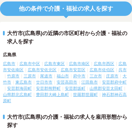
他の条件で介護・福祉の求人を探す
大竹市(広島県)の近隣の市区町村から介護・福祉の
求人を探す
広島県
広島市
広島市中区
広島市東区
広島市南区
広島市西区
広島
市安佐南区
広島市安佐北区
広島市安芸区
広島市佐伯区
呉市
竹原市
三原市
尾道市
福山市
府中市
三次市
庄原市
大
竹市
東広島市
廿日市市
安芸高田市
江田島市
安芸郡府中町
安芸郡海田町
安芸郡熊野町
安芸郡坂町
山県郡安芸太田町
山県郡北広島町
豊田郡大崎上島町
世羅郡世羅町
神石郡神石高
原町
大竹市(広島県)の介護・福祉の求人を雇用形態から
探す