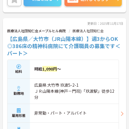
更新日：2025年11月17日
医療法人社団知仁会メープルヒル病院
医療法人社団知仁会
【広島県／大竹市（JR山陽本線）】週3からOK
◎386床の精神科病院にて介護職員の募集です＜
パート＞
時給
1,090円
～
給料
広島県 大竹市 玖波5-2-1
ＪＲ山陽本線(神戸－門司)「玖波駅」徒歩12
勤務地
分
非常勤・パート・アルバイト
雇用形態