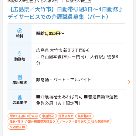
医療法人新生会さくらんぼ大竹
医療法人新生会
【広島県／大竹市】日勤帯◎週3日～4日勤務♪
デイサービスでの介護職員募集（パート）
時給
1,085円
～
給料
広島県 大竹市 新町2丁目6-6
ＪＲ山陽本線(神戸－門司)「大竹駅」徒歩8
勤務地
分
非常勤・パート・アルバイト
雇用形態
■介護福祉士あれば尚可 ■普通自動車運転
応募要件
免許必須（ＡＴ限定可）
駅から徒歩10分以内
車通勤可
残業少なめ
無資格OK
産休･育休･介護休暇取得実績あり
ボーナス・賞与あり
社会保険完備
交通費支給