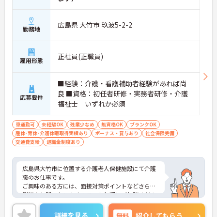
広島県 大竹市 玖波5-2-2
勤務地
正社員(正職員)
雇用形態
■経験：介護・看護補助者経験があれば尚
良 ■資格：初任者研修・実務者研修・介護
応募要件
福祉士 いずれか必須
車通勤可
未経験OK
残業少なめ
無資格OK
ブランクOK
産休･育休･介護休暇取得実績あり
ボーナス・賞与あり
社会保険完備
交通費支給
退職金制度あり
広島県大竹市に位置する介護老人保健施設にて介護
職のお仕事です。
ご興味のある方には、面接対策ポイントなどさらに
詳細をお話いたしますので、お気軽にご相談くださ
い。
詳細を見る
無料
紹介してもらう