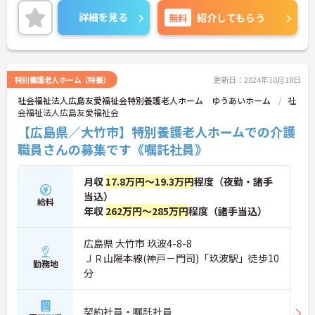
詳細を見る
無料
紹介してもらう
特別養護老人ホーム（特養）
更新日：2024年10月18日
社会福祉法人広島友愛福祉会特別養護老人ホーム ゆうあいホーム
社
会福祉法人広島友愛福祉会
【広島県／大竹市】特別養護老人ホームでの介護
職員さんの募集です《嘱託社員》
月収
17.8万円～19.3万円
程度（夜勤・諸手
当込）
給料
年収
262万円～285万円
程度（諸手当込）
広島県 大竹市 玖波4-8-8
ＪＲ山陽本線(神戸－門司)「玖波駅」徒歩10
勤務地
分
契約社員・嘱託社員