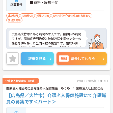
■資格・経験不問
応募要件
車通勤可
未経験OK
残業少なめ
産休･育休･介護休暇取得実績あり
交通費支給
広島県大竹市にある病院の求人です。精神科の病院
ですが、認知症専門治療と地域包括支援センターの
機能を併せ持った全国有数の施設です。幅広い世代
の医療従事者が働いている環境で、残業がほとんど
なく育児理解があるため、長く働くことが出来ま
す。ご興味のある方は担当コンサルタントまで是非
詳細を見る
無料
紹介してもらう
お尋ねください！
介護老人保健施設（老健）
更新日：2025年11月17日
医療法人社団知仁会介護老人保健施設 ゆうゆ
医療法人社団知仁会
【広島県／大竹市】介護老人保健施設にて介護職
員の募集です＜パート＞