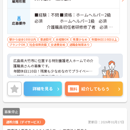
雇用形態
■経験：不問 ■資格：ホームヘルパー2級
必須 ホームヘルパー1級 必須
応募要件
介護職員初任者研修修了者 必須
※いずれかの資格を所持で可
駅から徒歩10分以内
車通勤可
未経験OK
残業少なめ
年間休日110日以上
ブランクOK
社会保険完備
交通費支給
退職金制度あり
広島県大竹市に位置する特別養護老人ホームでの介
護職員さんの募集です。
年間休日110日！残業も少なめなのでプライベート
の時間もしっかり確保出来ます。
充実した福利厚生が魅力です。
ご興味のある方には、面接対策ポイントなど、さら
詳細を見る
無料
紹介してもらう
に詳細をお話しいたしますので、お気軽にご相談く
ださい。
募集停止
通所介護（デイサービス）
更新日：2026年01月17日