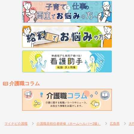
介護職コラム
マイナビ介護職
介護職員初任者研修（ホームヘルパー2級）
広島県
大