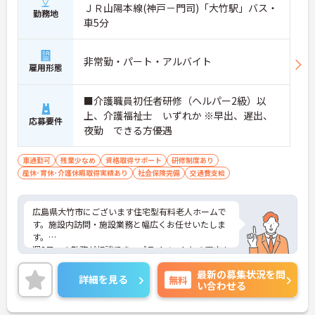
ＪＲ山陽本線(神戸－門司)「大竹駅」バス・
勤務地
車5分
非常勤・パート・アルバイト
雇用形態
■介護職員初任者研修（ヘルパー2級）以
上、介護福祉士 いずれか ※早出、遅出、
応募要件
夜勤 できる方優遇
車通勤可
残業少なめ
資格取得サポート
研修制度あり
産休･育休･介護休暇取得実績あり
社会保険完備
交通費支給
広島県大竹市にございます住宅型有料老人ホームで
す。施設内訪問・施設業務と幅広くお任せいたしま
す。
週3日～の勤務が相談でき、プライベートとの両方も
しやすいです。
最新の募集状況を問
ご興味ある方には、面接対策ポイントなど、さらに
詳細を見る
無料
い合わせる
詳細をお話しいたしますのでお気軽にご相談くださ
い。