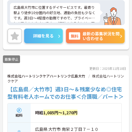
広島県大竹市に位置するデイサービスです。最寄り
駅より徒歩10分圏内の好立地、通勤の負担も少なく
です。週3日～4程度の勤務ですので、プライベート
との両立もしやすいです。ご興味のある方には、面
接対策ポイントなど、さらに詳細をお話しいたしま
最新の募集状況を問
すのでお気軽にご相談ください！
詳細を見る
無料
い合わせる
募集停止
更新日：2025年11月18日
株式会社ハートリンクケアハートリンク広島大竹
株式会社ハートリン
クケア
【広島県／大竹市】週3日～＆残業少なめ◎住宅
型有料老人ホームでのお仕事＜介護職／パート＞
時給
1,085円～1,270円
給料
広島県 大竹市 南栄２丁目７－１０