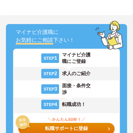
マイナビ介護職に
お気軽にご相談
下さい！
マイナビ介護
1
STEP
職にご登録
2
求人のご紹介
STEP
面接・条件交
3
STEP
渉
4
転職成功！
STEP
転職サポートに登録