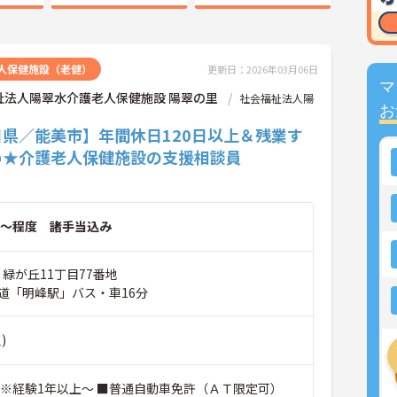
人保健施設（老健）
更新日：2026年03月06日
マ
祉法人陽翠水介護老人保健施設 陽翠の里
社会福祉法人陽
お
川県／能美市】年間休日120日以上＆残業す
め★介護老人保健施設の支援相談員
～程度 諸手当込み
 緑が丘11丁目77番地
鉄道「明峰駅」バス・車16分
)
 ※経験1年以上～ ■普通自動車免許（ＡＴ限定可）