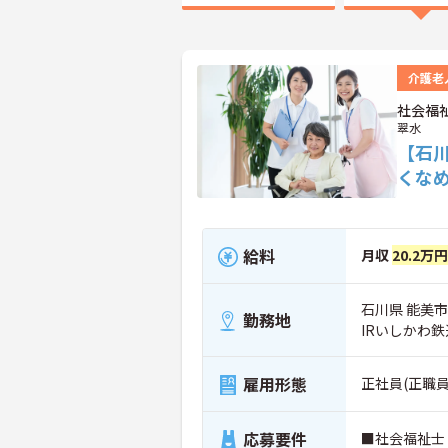
介護老
社会福
翠水
【石
くな
給料
月収
20.2万円
石川県 能美市
勤務地
IRいしかわ
雇用形態
正社員(正職員
応募要件
■社会福祉士