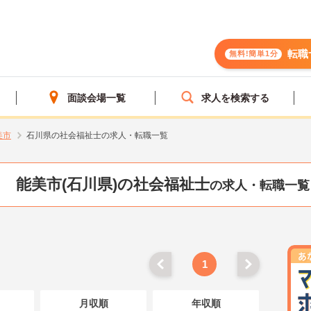
転職
無料!簡単1分
面談会場一覧
求人を検索する
美市
石川県の社会福祉士の求人・転職一覧
能美市(石川県)の社会福祉士
の求人・転職一覧
1
月収順
年収順