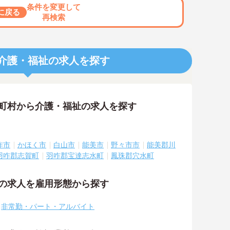
条件を変更して
に戻る
再検索
介護・福祉の求人を探す
区町村から介護・福祉の求人を探す
咋市
かほく市
白山市
能美市
野々市市
能美郡川
羽咋郡志賀町
羽咋郡宝達志水町
鳳珠郡穴水町
祉の求人を雇用形態から探す
非常勤・パート・アルバイト