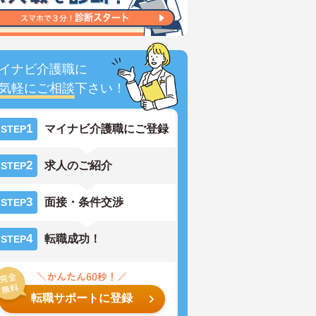
イナビ介護職に
気軽にご相談
下さい！
1
マイナビ介護職にご登録
STEP
2
求人のご紹介
STEP
3
面接・条件交渉
STEP
4
転職成功！
STEP
転職サポートに登録