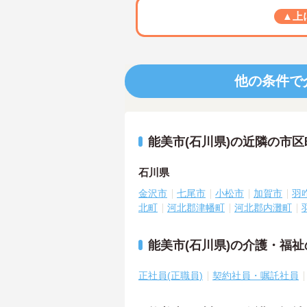
▲上
他の条件で
能美市(石川県)の近隣の市
石川県
金沢市
七尾市
小松市
加賀市
羽
北町
河北郡津幡町
河北郡内灘町
能美市(石川県)の介護・福
正社員(正職員)
契約社員・嘱託社員