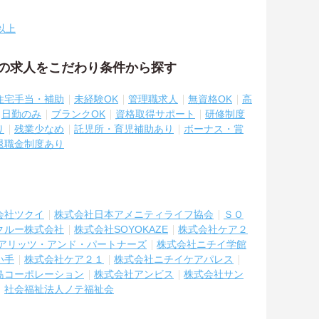
以上
祉の求人をこだわり条件から探す
住宅手当・補助
未経験OK
管理職求人
無資格OK
高
日勤のみ
ブランクOK
資格取得サポート
研修制度
り
残業少なめ
託児所・育児補助あり
ボーナス・賞
退職金制度あり
会社ツクイ
株式会社日本アメニティライフ協会
ＳＯ
クルー株式会社
株式会社SOYOKAZE
株式会社ケア２
アリッツ・アンド・パートナーズ
株式会社ニチイ学館
い手
株式会社ケア２１
株式会社ニチイケアパレス
島コーポレーション
株式会社アンビス
株式会社サン
社会福祉法人ノテ福祉会