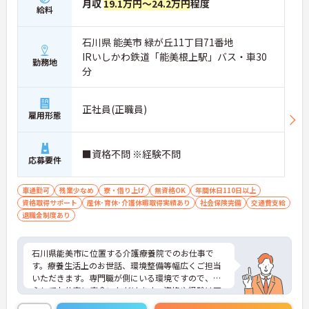
月収
19.1万円～24.2万円
程度
給料
石川県 能美市 緑が丘11丁目71番地
IRいしかわ鉄道「能美根上駅」バス・車30
勤務地
分
正社員(正職員)
雇用形態
■資格不問 ※経験不問
応募要件
車通勤可
残業少なめ
寮・借り上げ
無資格OK
年間休日110日以上
資格取得サポート
産休･育休･介護休暇取得実績あり
社会保険完備
交通費支給
退職金制度あり
石川県能美市に位置する介護療養院でのお仕事で
す。療養生活上のお世話、環境整備等幅広くご担当
いただきます。専門職が側にいる環境ですので、安
心してお仕事に専念いただけます。資格や経験は不
問です。年間休日は120日あり、ワークライフバラ