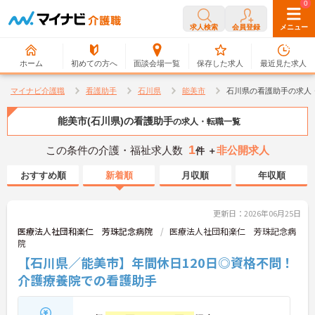
0
0
求人検索
会員登録
メニュー
ホーム
初めての方へ
面談会場一覧
保存した求人
最近見た求人
マイナビ介護職
看護助手
石川県
能美市
石川県の看護助手の求人
能美市(石川県)の看護助手
の求人・転職一覧
1
この条件の介護・福祉求人数
非公開求人
件 ＋
おすすめ順
新着順
月収順
年収順
更新日：2026年06月25日
医療法人社団和楽仁 芳珠記念病院
医療法人社団和楽仁 芳珠記念病
院
【石川県／能美市】年間休日120日◎資格不問！
介護療養院での看護助手