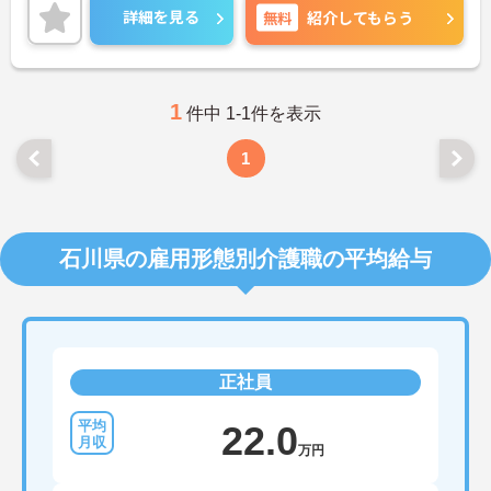
ンスも実現しやすいです。ご興味のある方には、面
詳細を見る
無料
紹介してもらう
接対策ポイントなど、さらに詳細をお話しいたしま
すのでお気軽にご相談ください！
1
件中 1-1件を表示
1
石川県の雇用形態別介護職の平均給与
正社員
22.0
万円