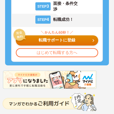
面接・条件交
3
STEP
渉
4
転職成功！
STEP
転職サポートに登録
はじめて転職する方へ