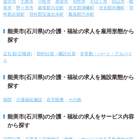
金沢市
七尾市
小松市
加賀市
羽咋市
かほく市
白山市
能
美市
野々市市
能美郡川北町
河北郡津幡町
河北郡内灘町
羽
咋郡志賀町
羽咋郡宝達志水町
鳳珠郡穴水町
能美市(石川県)の介護・福祉の求人を雇用形態から
探す
正社員(正職員)
契約社員・嘱託社員
非常勤・パート・アルバイ
ト
能美市(石川県)の介護・福祉の求人を施設業態から
探す
病院
介護福祉施設
在宅医療
その他
能美市(石川県)の介護・福祉の求人をサービス内容
から探す