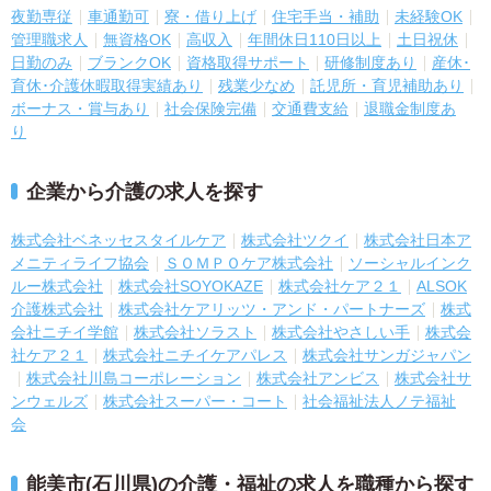
夜勤専従
車通勤可
寮・借り上げ
住宅手当・補助
未経験OK
管理職求人
無資格OK
高収入
年間休日110日以上
土日祝休
日勤のみ
ブランクOK
資格取得サポート
研修制度あり
産休･
育休･介護休暇取得実績あり
残業少なめ
託児所・育児補助あり
ボーナス・賞与あり
社会保険完備
交通費支給
退職金制度あ
り
企業から介護の求人を探す
株式会社ベネッセスタイルケア
株式会社ツクイ
株式会社日本ア
メニティライフ協会
ＳＯＭＰＯケア株式会社
ソーシャルインク
ルー株式会社
株式会社SOYOKAZE
株式会社ケア２１
ALSOK
介護株式会社
株式会社ケアリッツ・アンド・パートナーズ
株式
会社ニチイ学館
株式会社ソラスト
株式会社やさしい手
株式会
社ケア２１
株式会社ニチイケアパレス
株式会社サンガジャパン
株式会社川島コーポレーション
株式会社アンビス
株式会社サ
ンウェルズ
株式会社スーパー・コート
社会福祉法人ノテ福祉
会
能美市(石川県)の介護・福祉の求人を職種から探す