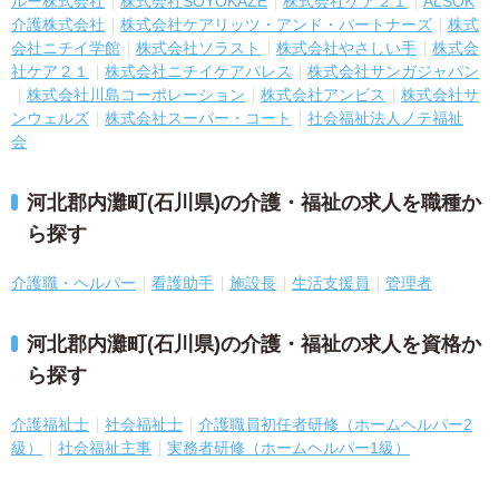
ルー株式会社
株式会社SOYOKAZE
株式会社ケア２１
ALSOK
介護株式会社
株式会社ケアリッツ・アンド・パートナーズ
株式
会社ニチイ学館
株式会社ソラスト
株式会社やさしい手
株式会
社ケア２１
株式会社ニチイケアパレス
株式会社サンガジャパン
株式会社川島コーポレーション
株式会社アンビス
株式会社サ
ンウェルズ
株式会社スーパー・コート
社会福祉法人ノテ福祉
会
河北郡内灘町(石川県)の介護・福祉の求人を職種か
ら探す
介護職・ヘルパー
看護助手
施設長
生活支援員
管理者
河北郡内灘町(石川県)の介護・福祉の求人を資格か
ら探す
介護福祉士
社会福祉士
介護職員初任者研修（ホームヘルパー2
級）
社会福祉主事
実務者研修（ホームヘルパー1級）