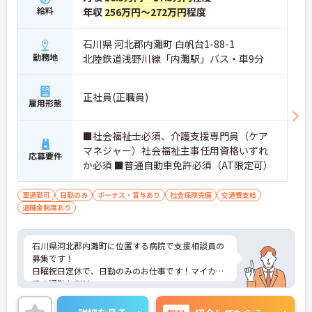
給料
年収
256万円～272万円
程度
石川県 河北郡内灘町 白帆台1-88-1
勤務地
北陸鉄道浅野川線「内灘駅」バス・車9分
正社員(正職員)
雇用形態
■社会福祉士必須、介護支援専門員（ケア
マネジャー）社会福祉主事任用資格いずれ
応募要件
か必須 ■普通自動車免許必須（AT限定可）
車通勤可
日勤のみ
ボーナス・賞与あり
社会保険完備
交通費支給
退職金制度あり
石川県河北郡内灘町に位置する病院で支援相談員の
募集です！
日曜祝日定休で、日勤のみのお仕事です！マイカー
での通勤もOK！
昇給や賞与制度があり、頑張りが評価されてしっか
りと還元されます。さらに各種手当もあるのは嬉し