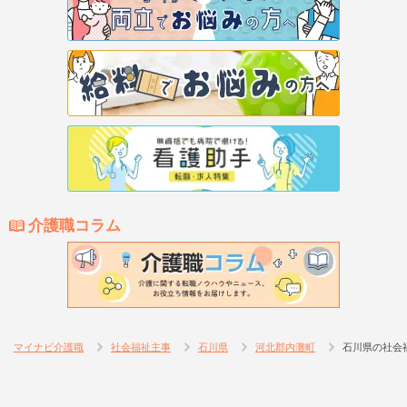
介護職コラム
マイナビ介護職
社会福祉主事
石川県
河北郡内灘町
石川県の社会