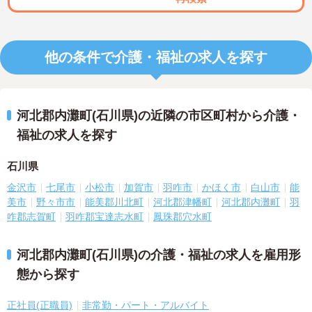
他の条件で介護・福祉の求人を探す
河北郡内灘町(石川県)の近隣の市区町村から介護・
福祉の求人を探す
石川県
金沢市
七尾市
小松市
加賀市
羽咋市
かほく市
白山市
能
美市
野々市市
能美郡川北町
河北郡津幡町
河北郡内灘町
羽
咋郡志賀町
羽咋郡宝達志水町
鳳珠郡穴水町
河北郡内灘町(石川県)の介護・福祉の求人を雇用形
態から探す
正社員(正職員)
非常勤・パート・アルバイト