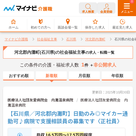
0
0
求人検索
会員登録
メニュー
ホーム
初めての方へ
面談会場一覧
保存した求人
最近見た求人
マイナビ介護職
社会福祉主事
石川県
河北郡内灘町
石川県の社会
河北郡内灘町(石川県)の社会福祉主事
の求人・転職一覧
1
この条件の介護・福祉求人数
非公開求人
件 ＋
おすすめ順
新着順
月収順
年収順
更新日：2025年10月30日
医療法人社団友愛病院会 内灘温泉病院
医療法人社団友愛病院会 内
灘温泉病院
【石川県／河北郡内灘町】日勤のみ◎マイカー通
勤可♪病院で支援相談員の募集です〈正社員〉
月収
16.5万円～17.5万円
程度