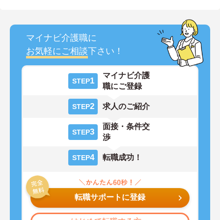
マイナビ介護職に
お気軽にご相談
下さい！
マイナビ介護
1
STEP
職にご登録
2
求人のご紹介
STEP
面接・条件交
3
STEP
渉
4
転職成功！
STEP
転職サポートに登録