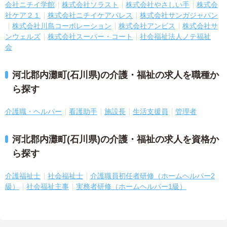
会社ニチイ学館
株式会社ソラスト
株式会社やさしい手
株式会
社ケア２１
株式会社ニチイケアパレス
株式会社サンガジャパン
株式会社川島コーポレーション
株式会社アンビス
株式会社サ
ンウェルズ
株式会社スーパー・コート
社会福祉法人ノテ福祉
会
河北郡内灘町(石川県)の介護・福祉の求人を職種か
ら探す
介護職・ヘルパー
看護助手
施設長
生活支援員
管理者
河北郡内灘町(石川県)の介護・福祉の求人を資格か
ら探す
介護福祉士
社会福祉士
介護職員初任者研修（ホームヘルパー2
級）
社会福祉主事
実務者研修（ホームヘルパー1級）