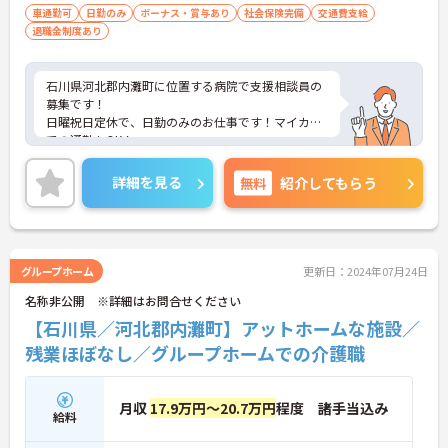
車通勤可
日勤のみ
ボーナス・賞与あり
社会保険完備
交通費支給
退職金制度あり
石川県河北郡内灘町に位置する病院で支援相談員の
募集です！
日曜祝日定休で、日勤のみのお仕事です！マイカー
での通勤もOK！
昇給や賞与制度があり、頑張りが評価されてしっか
りと還元されます。さらに各種手当もあるのは嬉し
詳細を見る
無料
紹介してもらう
いポイントです◎しっかりとしたフォロー体制で、
経験に関わらず安心してスタートできます。
こちらの求人にご興味がございましたら面接のポイ
ントもお伝えしますので是非ご応募お待ちしており
ます。
グループホーム
更新日：2024年07月24日
名称非公開 ※詳細はお問合せください
【石川県／河北郡内灘町】アットホームな施設／
残業ほぼなし／グループホームでの介護職
月収
17.9万円～20.7万円
程度 諸手当込み
給料