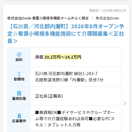
更新日：2026年08月07日
株式会社itosie.看護小規模多機能ホームわらく緑台
株式会社itosie.
【石川県／河北郡内灘町】2026年8月オープン予
定☆看護小規模多機能施設にて介護職募集＜正社
員＞
月収
20.2万円～24.2万円
給料
石川県 河北郡内灘町 緑台1-243-7
勤務地
北陸鉄道浅野川線「内灘駅」徒歩7分
正社員(正職員)
雇用形態
■無資格OK■デイサービスやグループホー
ム等での介護経験あれば尚可■必要なPCス
応募要件
キル：タブレット入力等