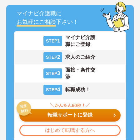
マイナビ介護職に
お気軽にご相談
下さい！
マイナビ介護
1
STEP
職にご登録
2
求人のご紹介
STEP
面接・条件交
3
STEP
渉
4
転職成功！
STEP
転職サポートに登録
はじめて転職する方へ