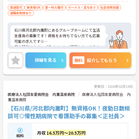
車通勤可
無資格OK
夏～秋入職可
ボーナス・賞与あり
社会保険完備
退職金制度あり
石川県河北郡内灘町にあるグループホームにて生活
支援員の募集です！資格をお持ちでない方でも応募
可能の求人です☆
基本残業はなく、プライベートの時間もたっぷり！
オンオフ共に充実させることができます◎
ご興味のある方には、面接対策ポイントなど、さら
詳細を見る
無料
紹介してもらう
に詳細をお話しいたしますのでお気軽にご相談くだ
さい！
更新日：2026年02月19日
医療法人社団友愛病院会 内灘温泉病院
医療法人社団友愛病院会 内
灘温泉病院
【石川県/河北郡内灘町】無資格OK！夜勤日数相
談可◎慢性期病院で看護助手の募集＜正社員＞
月収
16.5万円～20.5万円
給料