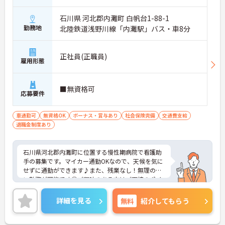
石川県 河北郡内灘町 白帆台1-88-1
勤務地
北陸鉄道浅野川線「内灘駅」バス・車8分
正社員(正職員)
雇用形態
■無資格可
応募要件
車通勤可
無資格OK
ボーナス・賞与あり
社会保険完備
交通費支給
退職金制度あり
石川県河北郡内灘町に位置する慢性期病院で看護助
手の募集です。マイカー通勤OKなので、天候を気に
せずに通勤ができます♪また、残業なし！無理のな
い勤務が可能です◎ご興味のある方はご面接のポイ
ントお伝えしますのでご気軽にお問い合わせくださ
い。
詳細を見る
無料
紹介してもらう