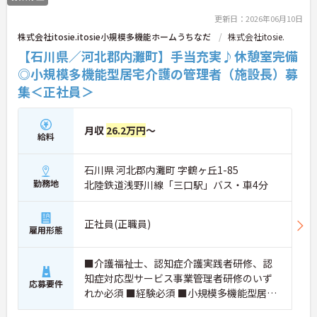
更新日：2026年06月10日
株式会社itosie.itosie小規模多機能ホームうちなだ
株式会社itosie.
【石川県／河北郡内灘町】手当充実♪休憩室完備
◎小規模多機能型居宅介護の管理者（施設長）募
集＜正社員＞
月収
26.2万円
～
給料
石川県 河北郡内灘町 字鶴ヶ丘1-85
勤務地
北陸鉄道浅野川線「三口駅」バス・車4分
正社員(正職員)
雇用形態
■介護福祉士、認知症介護実践者研修、認
知症対応型サービス事業管理者研修のいず
応募要件
れか必須 ■経験必須 ■小規模多機能型居宅
介護での経験あれば尚可