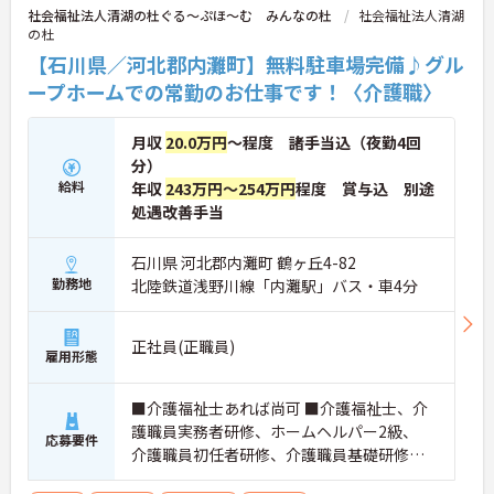
社会福祉法人清湖の杜ぐる～ぷほ～む みんなの杜
社会福祉法人清湖
の杜
【石川県／河北郡内灘町】無料駐車場完備♪グル
ープホームでの常勤のお仕事です！〈介護職〉
月収
20.0万円
～程度 諸手当込（夜勤4回
分）
給料
年収
243万円～254万円
程度 賞与込 別途
処遇改善手当
石川県 河北郡内灘町 鶴ヶ丘4-82
勤務地
北陸鉄道浅野川線「内灘駅」バス・車4分
正社員(正職員)
雇用形態
■介護福祉士あれば尚可 ■介護福祉士、介
護職員実務者研修、ホームヘルパー2級、
応募要件
介護職員初任者研修、介護職員基礎研修
のいずれかお持ちの方