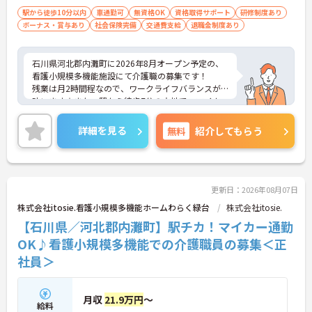
駅から徒歩10分以内
車通勤可
無資格OK
資格取得サポート
研修制度あり
ボーナス・賞与あり
社会保険完備
交通費支給
退職金制度あり
石川県河北郡内灘町に2026年8月オープン予定の、
看護小規模多機能施設にて介護職の募集です！
残業は月2時間程なので、ワークライフバランスが
叶います☆また、駅から徒歩7分の立地で、マイカ
ー通勤も可能なので通勤らくらくです◎
ご興味のある方には、面接対策ポイントなど、さら
詳細を見る
無料
紹介してもらう
に詳細をお話しいたしますのでお気軽にご相談くだ
さい！
更新日：2026年08月07日
株式会社itosie.看護小規模多機能ホームわらく緑台
株式会社itosie.
【石川県／河北郡内灘町】駅チカ！マイカー通勤
OK♪看護小規模多機能での介護職員の募集＜正
社員＞
月収
21.9万円
～
給料