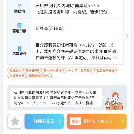
石川県 河北郡内灘町 向粟崎5‐95
勤務地
北陸鉄道浅野川線「内灘駅」徒歩12分
正社員(正職員)
雇用形態
■介護職員初任者研修（ヘルパー2級）以
上、認知症介護基礎研修あれば尚可 ■普通
応募要件
自動車運転免許（AT限定可）あれば尚可 ■
資格不問 ■簡単なPC操作スキルあれば尚可
車通勤可
無資格OK
夏～秋入職可
ボーナス・賞与あり
社会保険完備
交通費支給
退職金制度あり
石川県河北郡内灘町の障がい者グループホームで生
活支援員の募集です！毎週曜日固定の完全週休2日
制なので、プライベートの予定が立てやすい職場で
す◎また、退職金制度ありで安心して長く働きやす
い環境が整っています♪ご興味のある方は面接ポイ
ントをお伝えしますので、お気軽にご相談くださ
詳細を見る
無料
紹介してもらう
い！