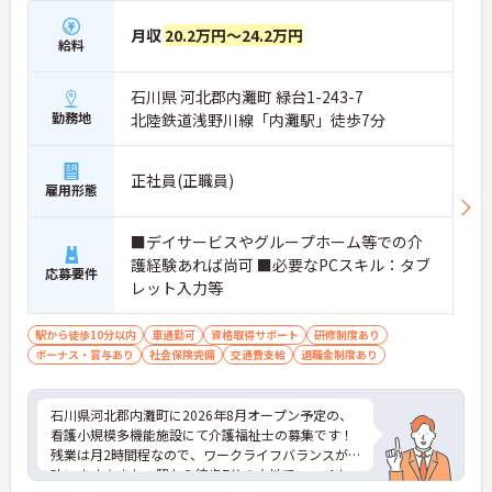
月収
20.2万円～24.2万円
給料
石川県 河北郡内灘町 緑台1-243-7
勤務地
北陸鉄道浅野川線「内灘駅」徒歩7分
正社員(正職員)
雇用形態
■デイサービスやグループホーム等での介
護経験あれば尚可 ■必要なPCスキル：タブ
応募要件
レット入力等
駅から徒歩10分以内
車通勤可
資格取得サポート
研修制度あり
ボーナス・賞与あり
社会保険完備
交通費支給
退職金制度あり
石川県河北郡内灘町に2026年8月オープン予定の、
看護小規模多機能施設にて介護福祉士の募集です！
残業は月2時間程なので、ワークライフバランスが
叶います☆また、駅から徒歩7分の立地で、マイカ