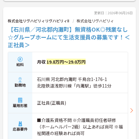
更新日：2026年06月26日
株式会社リヴハピリィリヴハピリィII
株式会社リヴハピリィ
【石川県／河北郡内灘町】無資格OK◎残業なし
☆グループホームにて生活支援員の募集です！＜
正社員＞
月収
19.8万円～29.0万円
給料
石川県 河北郡内灘町 千鳥台1-176-1
勤務地
北陸鉄道浅野川線「内灘駅」徒歩11分
正社員(正職員)
雇用形態
■介護系資格不問 ※介護職員初任者研修
（ホームヘルパー2級）以上あれば尚可 ※福
応募要件
祉関連の経験あれば尚可