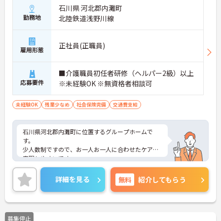
石川県 河北郡内灘町
勤務地
北陸鉄道浅野川線
正社員(正職員)
雇用形態
■介護職員初任者研修（ヘルパー2級）以上
応募要件
※未経験OK ※無資格者相談可
未経験OK
残業少なめ
社会保険完備
交通費支給
石川県河北郡内灘町に位置するグループホームで
す。
少人数制ですので、お一人お一人に合わせたケアを
実現しやすいです。
幅広い年代の方が活躍されており、相談し合える環
境です。
詳細を見る
無料
紹介してもらう
ご興味ある方には、面接対策ポイントなど、さらに
詳細をお話しいたしますのでお気軽にご相談くださ
い！
募集停止