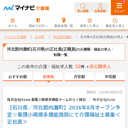
0
0
求人検索
会員登録
メニュー
ホーム
初めての方へ
面談会場一覧
保存した求人
最近見た求人
マイナビ介護職
石川県
河北郡内灘町
石川県の正社員(正職員)の求人・
河北郡内灘町(石川県)の正社員(正職員)
の介護職・福祉の求人・
転職一覧
12
この条件の介護・福祉求人数
非公開求人
件 ＋
おすすめ順
新着順
月収順
年収順
更新日：2026年08月07日
株式会社itosie.看護小規模多機能ホームわらく緑台
株式会社itosie.
【石川県／河北郡内灘町】2026年8月オープン予
定☆看護小規模多機能施設にて介護福祉士募集＜
正社員＞