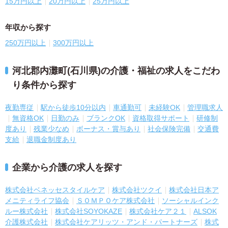
15万円以上
20万円以上
25万円以上
年収から探す
250万円以上
300万円以上
河北郡内灘町(石川県)の介護・福祉の求人をこだわ
り条件から探す
夜勤専従
駅から徒歩10分以内
車通勤可
未経験OK
管理職求人
無資格OK
日勤のみ
ブランクOK
資格取得サポート
研修制
度あり
残業少なめ
ボーナス・賞与あり
社会保険完備
交通費
支給
退職金制度あり
企業から介護の求人を探す
株式会社ベネッセスタイルケア
株式会社ツクイ
株式会社日本ア
メニティライフ協会
ＳＯＭＰＯケア株式会社
ソーシャルインク
ルー株式会社
株式会社SOYOKAZE
株式会社ケア２１
ALSOK
介護株式会社
株式会社ケアリッツ・アンド・パートナーズ
株式