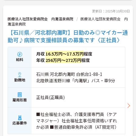
更新日：2025年10月30日
医療法人社団友愛病院会 内灘温泉病院
医療法人社団友愛病院会 内
灘温泉病院
【石川県／河北郡内灘町】日勤のみ◎マイカー通
勤可♪病院で支援相談員の募集です〈正社員〉
月収
16.5万円～17.5万円
程度
給料
年収
256万円～272万円
程度
石川県 河北郡内灘町 白帆台1-88-1
勤務地
北陸鉄道浅野川線「内灘駅」バス・車9分
正社員(正職員)
雇用形態
■社会福祉士必須、介護支援専門員（ケア
マネジャー）社会福祉主事任用資格いずれ
応募要件
か必須 ■普通自動車免許必須（AT限定可）