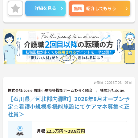
ー通勤も可能なので通勤らくらくです◎
ご興味のある方には、面接対策ポイントなど、さら
詳細を見る
無料
紹介してもらう
に詳細をお話しいたしますのでお気軽にご相談くだ
さい！
更新日：2026年08月07日
株式会社itosie.看護小規模多機能ホームわらく緑台
株式会社itosie.
【石川県／河北郡内灘町】2026年8月オープン予
定☆看護小規模多機能施設にてケアマネ募集＜正
社員＞
月収
22.5万円～28.8万円
給料