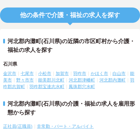
他の条件で介護・福祉の求人を探す
河北郡内灘町(石川県)の近隣の市区町村から介護・
福祉の求人を探す
石川県
金沢市
七尾市
小松市
加賀市
羽咋市
かほく市
白山市
能
美市
野々市市
能美郡川北町
河北郡津幡町
河北郡内灘町
羽
咋郡志賀町
羽咋郡宝達志水町
鳳珠郡穴水町
河北郡内灘町(石川県)の介護・福祉の求人を雇用形
態から探す
正社員(正職員)
非常勤・パート・アルバイト