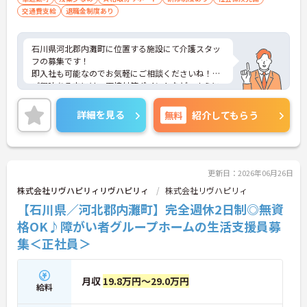
交通費支給
退職金制度あり
石川県河北郡内灘町に位置する施設にて介護スタッ
フの募集です！
即入社も可能なのでお気軽にご相談くださいね！
ご興味ある方には、面接対策ポイントなど、さらに
詳細をお話しいたしますのでお気軽にご相談くださ
い！
詳細を見る
無料
紹介してもらう
更新日：2026年06月26日
株式会社リヴハピリィリヴハピリィ
株式会社リヴハピリィ
【石川県／河北郡内灘町】完全週休2日制◎無資
格OK♪障がい者グループホームの生活支援員募
集＜正社員＞
月収
19.8万円～29.0万円
給料