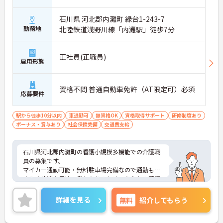
石川県 河北郡内灘町 緑台1-243-7
勤務地
北陸鉄道浅野川線「内灘駅」徒歩7分
正社員(正職員)
雇用形態
資格不問 普通自動車免許（AT限定可）必須
応募要件
駅から徒歩10分以内
車通勤可
無資格OK
資格取得サポート
研修制度あり
ボーナス・賞与あり
社会保険完備
交通費支給
石川県河北郡内灘町の看護小規模多機能での介護職
員の募集です。
マイカー通勤可能・無料駐車場完備なので通勤もら
くらく快適♪昇給・賞与ありのため、あなたの頑張
りがしっかり評価されます。
ご興味のある方は、面接のポイントをお伝えします
詳細を見る
無料
紹介してもらう
のでお気軽にお問い合せください。