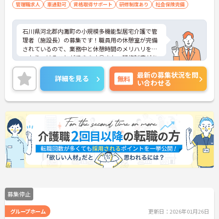
管理職求人
車通勤可
資格取得サポート
研修制度あり
社会保険完備
石川県河北郡内灘町の小規模多機能型居宅介護で管
理者（施設長）の募集です！職員用の休憩室が完備
されているので、業務中と休憩時間のメリハリをし
っかりつけることができます◎また、研修制度があ
るので、安心して業務に慣れることができます♪ご
最新の募集状況を問
興味のある方は面接ポイントをお伝えしますので、
詳細を見る
無料
い合わせる
お気軽にご連絡ください。
募集停止
グループホーム
更新日：2026年01月26日