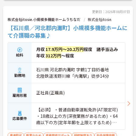
更新日：2026年08月07日
株式会社itosie.小規模多機能ホームうちなだ
株式会社itosie.
【石川県／河北郡内灘町】小規模多機能ホームに
て介護職の募集♪
月収
17.9万円～20.2万円
程度 諸手当込み
給料
年収
312万円
～程度
石川県 河北郡内灘町 字鶴1丁目85番地
勤務地
北陸鉄道浅野川線「内灘駅」徒歩14分
正社員(正職員)
雇用形態
【必須】 ・普通自動車運転免許(AT限定可)
・18歳以上の方(深夜業務があるため) ・64
応募要件
歳以下の方(定年年齢を上限とするため) ※
下記あれば尚可 介護職員初任者研修(ホーム
ヘルパー2級)以上
車通勤可
残業少なめ
資格取得サポート
研修制度あり
社会保険完備