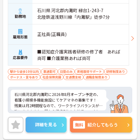
石川県 河北郡内灘町 緑台1-243-7
勤務地
北陸鉄道浅野川線「内灘駅」徒歩7分
正社員(正職員)
雇用形態
■認知症介護実践者研修の修了者 あれば
応募要件
尚可 ■介護業務あれば尚可
駅から徒歩10分以内
車通勤可
日勤のみ
資格取得サポート
研修制度あり
ボーナス・賞与あり
社会保険完備
交通費支給
退職金制度あり
石川県河北郡内灘町に2026年8月オープン予定の、
看護小規模多機能施設にてケアマネの募集です！
残業は月2時間程なので、ワークライフバランスが
叶います☆また、駅から徒歩7分の立地で、マイカ
ー通勤も可能なので通勤らくらくです◎
ご興味のある方には、面接対策ポイントなど、さら
詳細を見る
無料
紹介してもらう
に詳細をお話しいたしますのでお気軽にご相談くだ
さい！