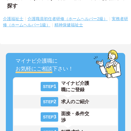
探す
介護福祉士
介護職員初任者研修（ホームヘルパー2級）
実務者研
修（ホームヘルパー1級）
精神保健福祉士
マイナビ介護職に
お気軽にご相談
下さい！
マイナビ介護
1
STEP
職にご登録
2
求人のご紹介
STEP
面接・条件交
3
STEP
渉