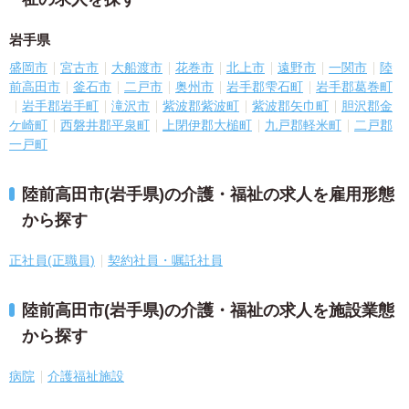
岩手県
盛岡市
宮古市
大船渡市
花巻市
北上市
遠野市
一関市
陸
前高田市
釜石市
二戸市
奥州市
岩手郡雫石町
岩手郡葛巻町
岩手郡岩手町
滝沢市
紫波郡紫波町
紫波郡矢巾町
胆沢郡金
ケ崎町
西磐井郡平泉町
上閉伊郡大槌町
九戸郡軽米町
二戸郡
一戸町
陸前高田市(岩手県)の介護・福祉の求人を雇用形態
から探す
正社員(正職員)
契約社員・嘱託社員
陸前高田市(岩手県)の介護・福祉の求人を施設業態
から探す
病院
介護福祉施設