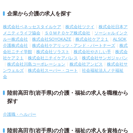
企業から介護の求人を探す
株式会社ベネッセスタイルケア
株式会社ツクイ
株式会社日本ア
メニティライフ協会
ＳＯＭＰＯケア株式会社
ソーシャルインク
ルー株式会社
株式会社SOYOKAZE
株式会社ケア２１
ALSOK
介護株式会社
株式会社ケアリッツ・アンド・パートナーズ
株式
会社ニチイ学館
株式会社ソラスト
株式会社やさしい手
株式会
社ケア２１
株式会社ニチイケアパレス
株式会社サンガジャパン
株式会社川島コーポレーション
株式会社アンビス
株式会社サ
ンウェルズ
株式会社スーパー・コート
社会福祉法人ノテ福祉
会
陸前高田市(岩手県)の介護・福祉の求人を職種から
探す
介護職・ヘルパー
陸前高田市(岩手県)の介護・福祉の求人を資格から