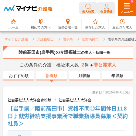
0
0
求人検索
会員登録
メニュー
ホーム
初めての方へ
面談会場一覧
保存した求人
最近見た求人
マイナビ介護職
介護福祉士
岩手県
陸前高田市
岩手県の介護福祉
陸前高田市(岩手県)の介護福祉士
の求人・転職一覧
2
この条件の介護・福祉求人数
非公開求人
件 ＋
おすすめ順
新着順
月収順
年収順
更新日：2026年04月10日
社会福祉法人大洋会青松館
社会福祉法人大洋会
【岩手県／陸前高田市】資格不問◎年間休日118
日♪就労継続支援事業所で職業指導員募集＜契約
社員＞