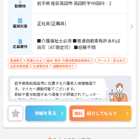
岩手県 陸前高田市 高田町字中田69‐2
勤務地
正社員(正職員)
雇用形態
■介護福祉士必須 ■普通自動車免許あれば
応募要件
尚可（AT限定可） ■経験不問
車通勤可
残業少なめ
産休･育休･介護休暇取得実績あり
ボーナス・賞与あり
社会保険完備
交通費支給
退職金制度あり
岩手県陸前高田市に位置する介護老人保健施設で
す。マイカー通勤可能でございます。
昇給や賞与制度があり頑張りが評価されてしっかり
と職員に還元されます。賞与は計4ヶ月分の支給実績
と嬉しい高待遇です。
残業は月平均1時間程度ですので、勤務終了後の予
詳細を見る
無料
紹介してもらう
定も立てやすいです。
ご興味のある方には、面接対策ポイントなど、さら
に詳細をお話しいたしますのでお気軽にご相談くだ
さい！