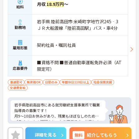
月収
18.9万円
～
給料
岩手県 陸前高田市 米崎町字地竹沢245‐3
勤務地
ＪＲ大船渡線「陸前高田駅」バス・車4分
契約社員・嘱託社員
雇用形態
■資格不問 ■普通自動車運転免許必須（AT
応募要件
限定可）
車通勤可
無資格OK
日勤のみ
年間休日110日以上
社会保険完備
交通費支給
岩手県陸前高田市にある就労継続支援事業所で職業
指導員の募集です！
月9～10日お休みがあり、残業もほぼなしのため、
プライベートの時間をしっかり確保でき、仕事との
両立がしやすい職場です◎
また、マイカー通勤もOK！雨の日でも快適に通勤が
詳細を見る
無料
紹介してもらう
可能です♪