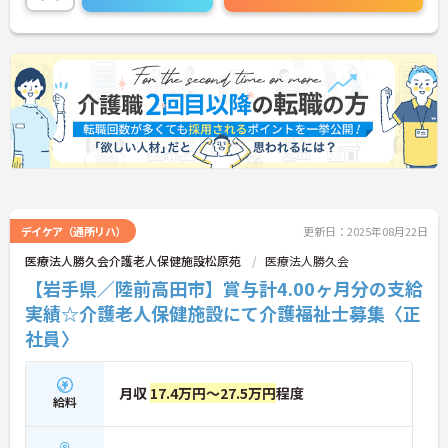
ご興味ある方は面接ポイントをお伝えしますので、
お気軽にご連絡ください。
デイケア（通所リハ）
更新日：2025年08月22日
医療法人勝久会介護老人保健施設松原苑
医療法人勝久会
【岩手県／陸前高田市】賞与計4.00ヶ月分の支給
実績☆介護老人保健施設にて介護福祉士募集〈正
社員〉
月収
17.4万円～27.5万円
程度
給料