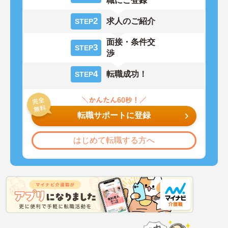
職にご登録
2
求人のご紹介
STEP
面接・条件交
3
STEP
渉
4
転職成功！
STEP
転職サポートに登録
はじめて転職する方へ