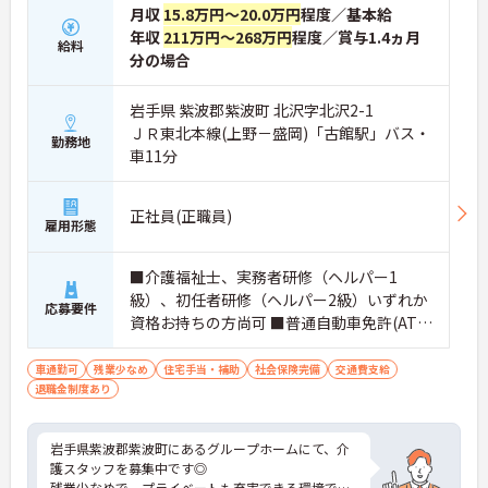
月収
15.8万円～20.0万円
程度／基本給
年収
211万円～268万円
程度／賞与1.4ヵ月
給料
分の場合
岩手県 紫波郡紫波町 北沢字北沢2-1
ＪＲ東北本線(上野－盛岡)「古館駅」バス・
勤務地
車11分
正社員(正職員)
雇用形態
■介護福祉士、実務者研修（ヘルパー1
級）、初任者研修（ヘルパー2級）いずれか
応募要件
資格お持ちの方尚可 ■普通自動車免許(AT限
定可)お持ちの方 ※経験がある方は尚良し
車通勤可
残業少なめ
住宅手当・補助
社会保険完備
交通費支給
退職金制度あり
岩手県紫波郡紫波町にあるグループホームにて、介
護スタッフを募集中です◎
残業少なめで、プライベートも充実できる環境で