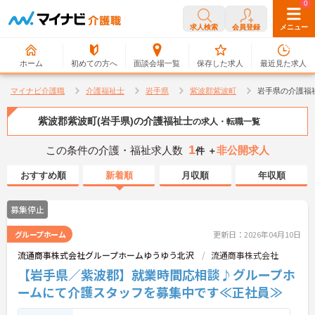
0
0
求人検索
会員登録
メニュー
ホーム
初めての方へ
面談会場一覧
保存した求人
最近見た求人
マイナビ介護職
介護福祉士
岩手県
紫波郡紫波町
岩手県の介護福
紫波郡紫波町(岩手県)の介護福祉士
の求人・転職一覧
1
この条件の介護・福祉求人数
非公開求人
件 ＋
おすすめ順
新着順
月収順
年収順
募集停止
グループホーム
更新日：2026年04月10日
流通商事株式会社グループホームゆうゆう北沢
流通商事株式会社
【岩手県／紫波郡】就業時間応相談♪グループホ
ームにて介護スタッフを募集中です≪正社員≫