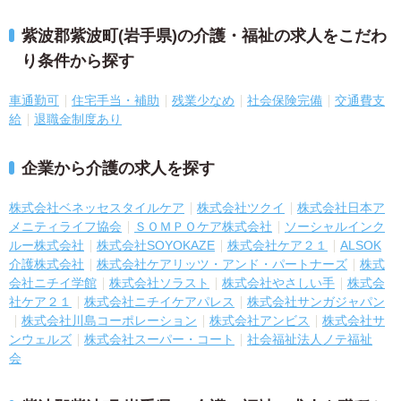
紫波郡紫波町(岩手県)の介護・福祉の求人をこだわ
り条件から探す
車通勤可
住宅手当・補助
残業少なめ
社会保険完備
交通費支
給
退職金制度あり
企業から介護の求人を探す
株式会社ベネッセスタイルケア
株式会社ツクイ
株式会社日本ア
メニティライフ協会
ＳＯＭＰＯケア株式会社
ソーシャルインク
ルー株式会社
株式会社SOYOKAZE
株式会社ケア２１
ALSOK
介護株式会社
株式会社ケアリッツ・アンド・パートナーズ
株式
会社ニチイ学館
株式会社ソラスト
株式会社やさしい手
株式会
社ケア２１
株式会社ニチイケアパレス
株式会社サンガジャパン
株式会社川島コーポレーション
株式会社アンビス
株式会社サ
ンウェルズ
株式会社スーパー・コート
社会福祉法人ノテ福祉
会