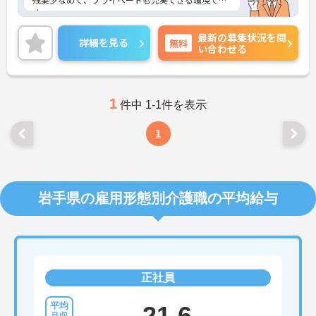
す。
ご興味ある方には、面接のポイントなど、さらに詳
最新の募集状況を問
細をお話致しますのでお気軽にご相談ください！
詳細を見る
無料
い合わせる
1
件中 1-1件を表示
1
岩手県の雇用形態別介護職の平均給与
正社員
21.6