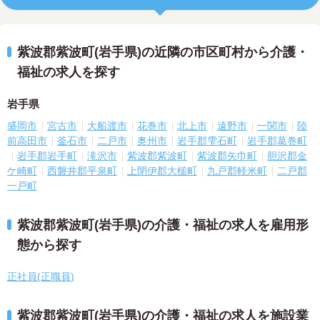
紫波郡紫波町(岩手県)の近隣の市区町村から介護・
福祉の求人を探す
岩手県
盛岡市
宮古市
大船渡市
花巻市
北上市
遠野市
一関市
陸
前高田市
釜石市
二戸市
奥州市
岩手郡雫石町
岩手郡葛巻町
岩手郡岩手町
滝沢市
紫波郡紫波町
紫波郡矢巾町
胆沢郡金
ケ崎町
西磐井郡平泉町
上閉伊郡大槌町
九戸郡軽米町
二戸郡
一戸町
紫波郡紫波町(岩手県)の介護・福祉の求人を雇用形
態から探す
正社員(正職員)
紫波郡紫波町(岩手県)の介護・福祉の求人を施設業