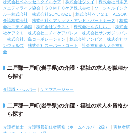
株式会社ベネッセスタイルケア
株式会社ツクイ
株式会社日本ア
メニティライフ協会
ＳＯＭＰＯケア株式会社
ソーシャルインク
ルー株式会社
株式会社SOYOKAZE
株式会社ケア２１
ALSOK
介護株式会社
株式会社ケアリッツ・アンド・パートナーズ
株式
会社ニチイ学館
株式会社ソラスト
株式会社やさしい手
株式会
社ケア２１
株式会社ニチイケアパレス
株式会社サンガジャパン
株式会社川島コーポレーション
株式会社アンビス
株式会社サ
ンウェルズ
株式会社スーパー・コート
社会福祉法人ノテ福祉
会
二戸郡一戸町(岩手県)の介護・福祉の求人を職種か
ら探す
介護職・ヘルパー
ケアマネージャー
二戸郡一戸町(岩手県)の介護・福祉の求人を資格か
ら探す
介護福祉士
介護職員初任者研修（ホームヘルパー2級）
実務者研