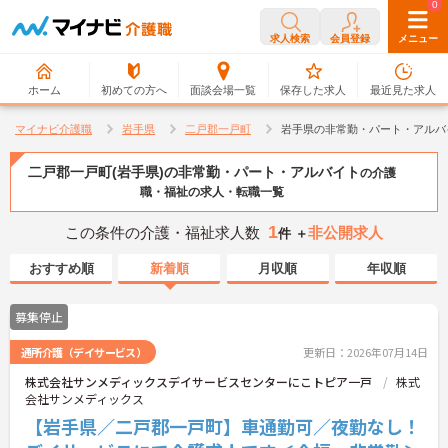
0
0
求人検索
会員登録
メニュー
ホーム
初めての方へ
面談会場一覧
保存した求人
最近見た求人
マイナビ介護職
岩手県
二戸郡一戸町
岩手県の非常勤・パート・アルバ
二戸郡一戸町(岩手県)の非常勤・パート・アルバイト
の介護
職・福祉の求人・転職一覧
1
この条件の介護・福祉求人数
非公開求人
件 ＋
おすすめ順
新着順
月収順
年収順
募集停止
通所介護（デイサービス）
更新日：2026年07月14日
株式会社サンメディックスデイサービスセンターにこトピア一戸
株式
会社サンメディックス
【岩手県／二戸郡一戸町】車通勤可／夜勤なし！