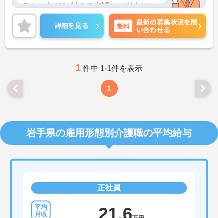
ライフスタイルに合わせてご就業いただけます！
ご興味のある方には、面接対策ポイントなど、さら
最新の募集状況を問
に詳細をお話しいたしますので、お気軽にご相談く
詳細を見る
無料
い合わせる
ださい。
1
件中 1-1件を表示
1
岩手県の雇用形態別介護職の平均給与
正社員
21.6