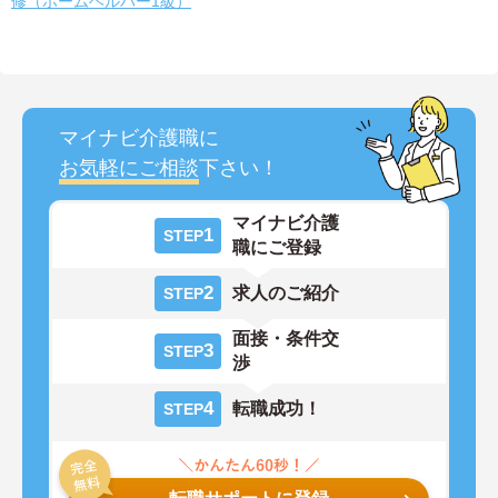
修（ホームヘルパー1級）
マイナビ介護職に
お気軽にご相談
下さい！
マイナビ介護
1
STEP
職にご登録
2
求人のご紹介
STEP
面接・条件交
3
STEP
渉
4
転職成功！
STEP