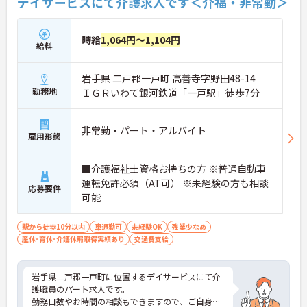
デイサービスにて介護求人です＜介福・非常勤＞
時給
1,064円～1,104円
給料
岩手県 二戸郡一戸町 高善寺字野田48-14
勤務地
ＩＧＲいわて銀河鉄道「一戸駅」徒歩7分
非常勤・パート・アルバイト
雇用形態
■介護福祉士資格お持ちの方 ※普通自動車
運転免許必須（AT可） ※未経験の方も相談
応募要件
可能
駅から徒歩10分以内
車通勤可
未経験OK
残業少なめ
産休･育休･介護休暇取得実績あり
交通費支給
岩手県二戸郡一戸町に位置するデイサービスにて介
護職員のパート求人です。
勤務日数やお時間の相談もできますので、ご自身の