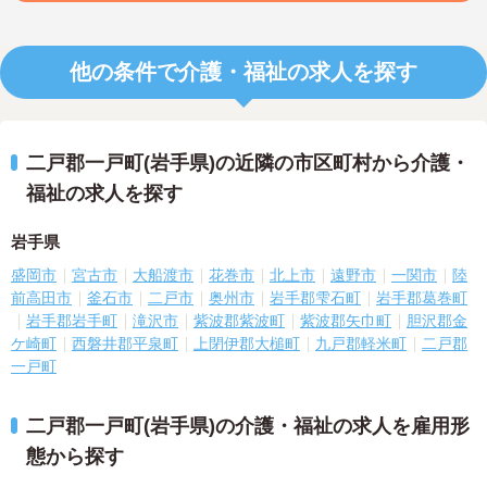
他の条件で介護・福祉の求人を探す
二戸郡一戸町(岩手県)の近隣の市区町村から介護・
福祉の求人を探す
岩手県
盛岡市
宮古市
大船渡市
花巻市
北上市
遠野市
一関市
陸
前高田市
釜石市
二戸市
奥州市
岩手郡雫石町
岩手郡葛巻町
岩手郡岩手町
滝沢市
紫波郡紫波町
紫波郡矢巾町
胆沢郡金
ケ崎町
西磐井郡平泉町
上閉伊郡大槌町
九戸郡軽米町
二戸郡
一戸町
二戸郡一戸町(岩手県)の介護・福祉の求人を雇用形
態から探す