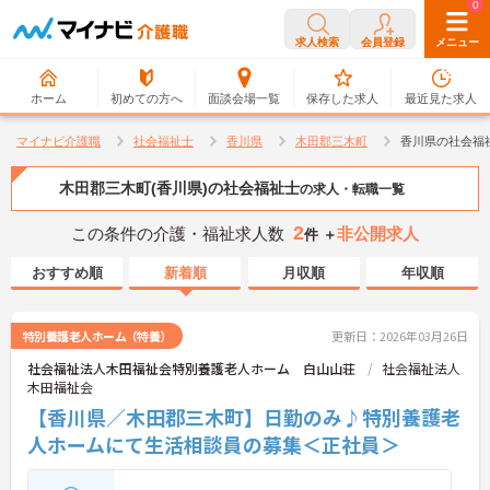
0
0
求人検索
会員登録
メニュー
ホーム
初めての方へ
面談会場一覧
保存した求人
最近見た求人
マイナビ介護職
社会福祉士
香川県
木田郡三木町
香川県の社会福
木田郡三木町(香川県)の社会福祉士
の求人・転職一覧
2
この条件の介護・福祉求人数
非公開求人
件 ＋
おすすめ順
新着順
月収順
年収順
特別養護老人ホーム（特養）
更新日：2026年03月26日
社会福祉法人木田福祉会特別養護老人ホーム 白山山荘
社会福祉法人
木田福祉会
【香川県／木田郡三木町】日勤のみ♪特別養護老
人ホームにて生活相談員の募集＜正社員＞