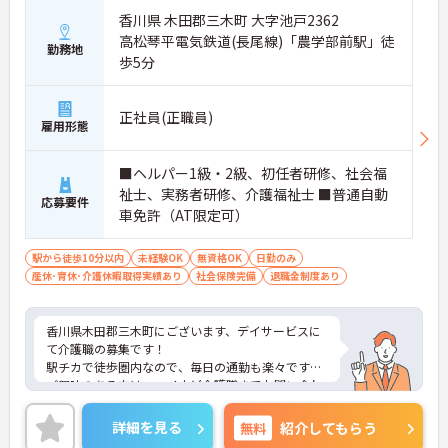
香川県 木田郡三木町 大字池戸2362
高松琴平電気鉄道(長尾線)「農学部前駅」徒
勤務地
歩5分
正社員(正職員)
雇用形態
■ヘルパー1級・2級、初任者研修、社会福
祉士、実務者研修、介護福祉士 ■普通自動
応募要件
車免許（AT限定可）
駅から徒歩10分以内
未経験OK
無資格OK
日勤のみ
産休･育休･介護休暇取得実績あり
社会保険完備
退職金制度あり
香川県木田郡三木町にございます、デイサービスに
て介護職の募集です！
駅チカで徒歩圏内なので、毎日の通勤も楽々です♪
ご興味のある方は、マイナビ介護職までお問い合わ
せください。
詳細を見る
無料
紹介してもらう