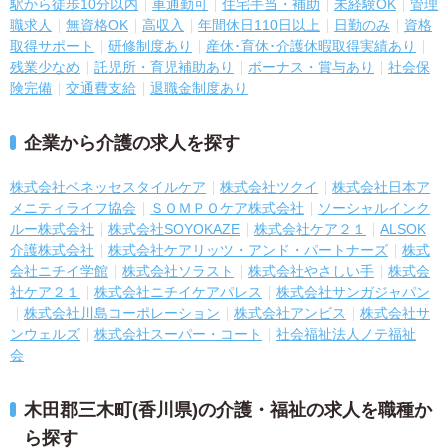
駅から徒歩10分以内
車通勤可
住宅手当・補助
未経験OK
管理
職求人
無資格OK
高収入
年間休日110日以上
日勤のみ
資格
取得サポート
研修制度あり
産休･育休･介護休暇取得実績あり
残業少なめ
託児所・育児補助あり
ボーナス・賞与あり
社会保
険完備
交通費支給
退職金制度あり
企業から介護の求人を探す
株式会社ベネッセスタイルケア
株式会社ツクイ
株式会社日本ア
メニティライフ協会
ＳＯＭＰＯケア株式会社
ソーシャルインク
ルー株式会社
株式会社SOYOKAZE
株式会社ケア２１
ALSOK
介護株式会社
株式会社ケアリッツ・アンド・パートナーズ
株式
会社ニチイ学館
株式会社ソラスト
株式会社やさしい手
株式会
社ケア２１
株式会社ニチイケアパレス
株式会社サンガジャパン
株式会社川島コーポレーション
株式会社アンビス
株式会社サ
ンウェルズ
株式会社スーパー・コート
社会福祉法人ノテ福祉
会
木田郡三木町(香川県)の介護・福祉の求人を職種か
ら探す