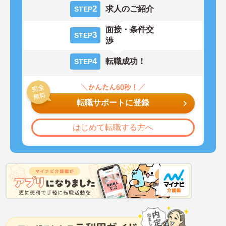
2
求人のご紹介
STEP
面接・条件交
3
STEP
渉
4
転職成功！
STEP
転職サポートに登録
はじめて転職する方へ