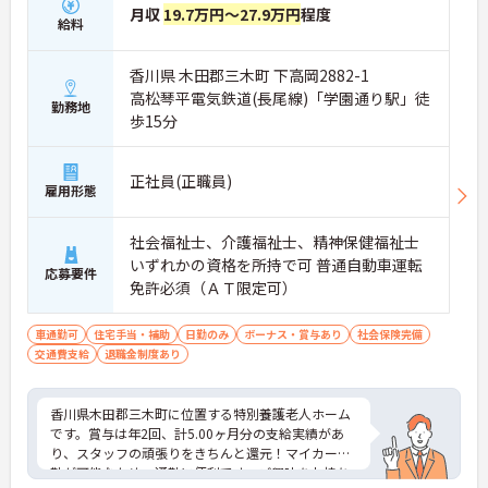
月収
19.7万円～27.9万円
程度
給料
香川県 木田郡三木町 下高岡2882-1
高松琴平電気鉄道(長尾線)「学園通り駅」徒
勤務地
歩15分
正社員(正職員)
雇用形態
社会福祉士、介護福祉士、精神保健福祉士
いずれかの資格を所持で可 普通自動車運転
応募要件
免許必須（ＡＴ限定可）
車通勤可
住宅手当・補助
日勤のみ
ボーナス・賞与あり
社会保険完備
交通費支給
退職金制度あり
香川県木田郡三木町に位置する特別養護老人ホーム
です。賞与は年2回、計5.00ヶ月分の支給実績があ
り、スタッフの頑張りをきちんと還元！マイカー通
勤が可能なため、通勤に便利です。ご興味をお持ち