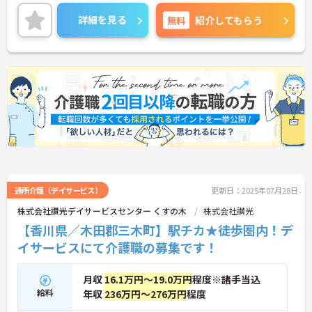
の方はお気軽にお問い合わせください。
詳細を見る
無料
紹介してもらう
通所介護（デイサービス）
更新日：2025年07月28日
株式会社讃光デイサービスセンター くすの木
株式会社讃光
【香川県／木田郡三木町】駅チカ★徒歩圏内！デ
イサービスにて介護職の募集です！
月収
16.1万円～19.0万円
程度※諸手当込
給料
年収
236万円～276万円
程度