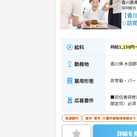
香川医
協同組合
【香
☆訪
給料
時給
1,150円
勤務地
香川県 木田
雇用形態
非常勤・パー
■初任者研修
応募要件
限定可）必須
車通勤可
産休･育休･介護休暇取得実績あり
詳細を