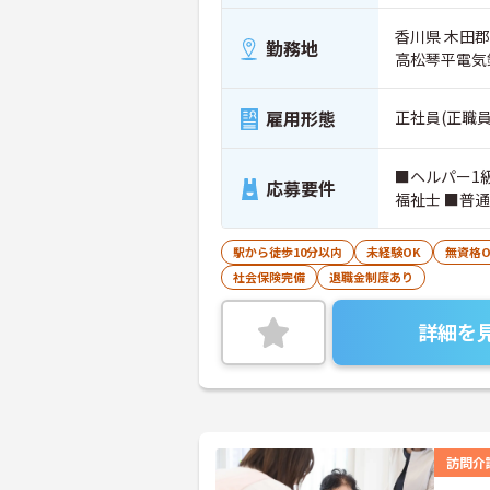
香川県 木田郡
勤務地
高松琴平電気
雇用形態
正社員(正職員
■ヘルパー1
応募要件
福祉士 ■普
駅から徒歩10分以内
未経験OK
無資格O
社会保険完備
退職金制度あり
詳細を
訪問介