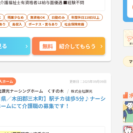
※介護福祉士有資格者は給与面優遇 ■経験不問
K
残業少なめ
無資格OK
日勤のみ
年間休日110日以上
あり
高収入
ボーナス・賞与あり
社会保険完備
見る
無料
紹介してもらう
人ホーム
更新日：2025年09月09日
社讃光ナーシングホーム くすの木
株式会社讃光
川県／木田郡三木町】駅チカ徒歩5分♪ナーシ
ホームにて介護職の募集です！