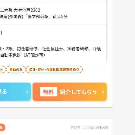
三木町 大字池戸2362
鉄道(長尾線)「農学部前駅」徒歩5分
)
級・2級、初任者研修、社会福祉士、実務者研修、介護
通自動車免許（AT限定可）
K
日勤のみ
産休･育休･介護休暇取得実績あり
見る
無料
紹介してもらう
護
更新日：2025年06月06日