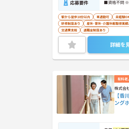
応募要件
■資格不問 
駅から徒歩10分以内
車通勤可
未経験O
研修制度あり
産休･育休･介護休暇取得実績
交通費支給
退職金制度あり
詳細を
有料老
株式会
【香
ング