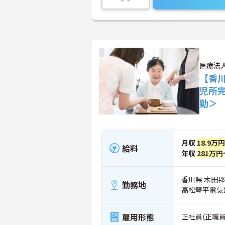
医療法
【香
児所
勤＞
月収
18.9万
給料
年収
281万円
香川県 木田郡
勤務地
高松琴平電気
雇用形態
正社員(正職員