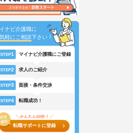
イナビ介護職に
気軽にご相談
下さい！
1
マイナビ介護職にご登録
STEP
2
求人のご紹介
STEP
3
面接・条件交渉
STEP
4
転職成功！
STEP
転職サポートに登録