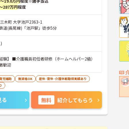
円～19.0万円
程度※諸手当込
～287万円
程度
三木町 大字池戸2363-1
鉄道(長尾線)「池戸駅」徒歩5分
)
経験】 ■介護職員初任者研修（ホームヘルパー2級）
者歓迎
育児補助
無資格OK
産休･育休･介護休暇取得実績あり
り
見る
無料
紹介してもらう