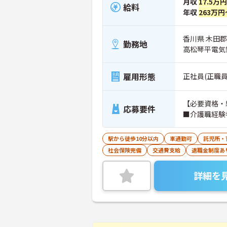
月収
17.5万
給料
年収
263万円
香川県 木田郡
勤務地
高松琴平電気
雇用形態
正社員(正職員
【必要資格・
応募要件
■介護職経験
駅から徒歩10分以内
車通勤可
託児所・
社会保険完備
交通費支給
退職金制度あ
詳細を