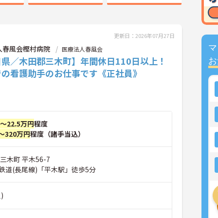
更新日：2026年07月27日
マ
人春風会樫村病院
医療法人春風会
川県／木田郡三木町】年間休日110日以上！
お
での看護助手のお仕事です《正社員》
円～22.5万円
程度
～320万円
程度（諸手当込）
三木町 平木56-7
鉄道(長尾線)「平木駅」徒歩5分
)