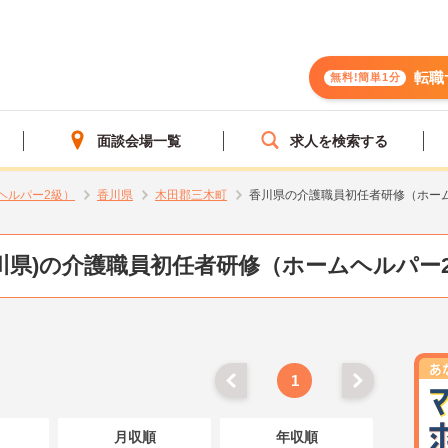
転職
無料!簡単1分
面談会場一覧
求人を検索する
ヘルパー2級）
香川県
木田郡三木町
香川県の介護職員初任者研修（ホー
川県)の介護職員初任者研修（ホームヘルパー
1
月収順
年収順