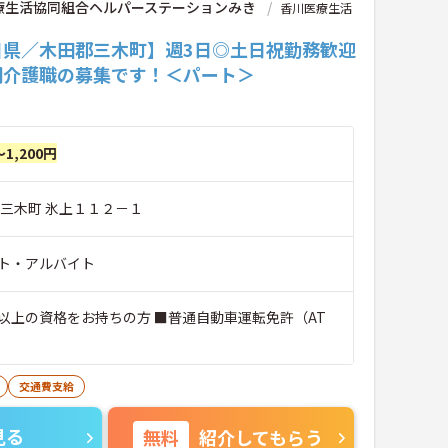
療生活協同組合ヘルパーステーションみき
香川医療生活
川県／木田郡三木町】週3日◎土日祝勤務歓迎
問介護職の募集です！＜パート＞
～1,200円
郡三木町 氷上１１２－１
ト・アルバイト
以上の資格をお持ちの方 ■普通自動車運転免許（AT
交通費支給
見る
無料
紹介してもらう