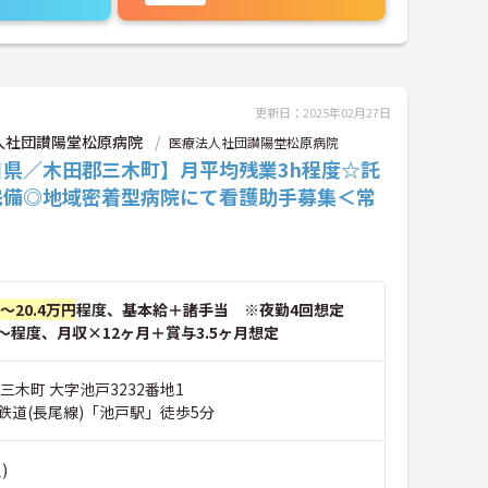
更新日：2025年02月27日
人社団讃陽堂松原病院
医療法人社団讃陽堂松原病院
川県／木田郡三木町】月平均残業3h程度☆託
完備◎地域密着型病院にて看護助手募集＜常
円～20.4万円
程度、基本給＋諸手当 ※夜勤4回想定
～程度、月収×12ヶ月＋賞与3.5ヶ月想定
三木町 大字池戸3232番地1
鉄道(長尾線)「池戸駅」徒歩5分
)