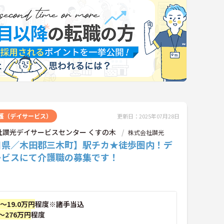
護（デイサービス）
更新日：2025年07月28日
社讃光デイサービスセンター くすの木
株式会社讃光
川県／木田郡三木町】駅チカ★徒歩圏内！デ
ービスにて介護職の募集です！
円～19.0万円
程度※諸手当込
～276万円
程度