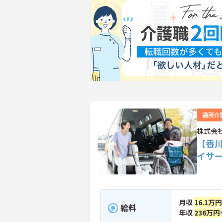
通所介
株式会
【香
イサ
月収
16.1万
給料
年収
236万円